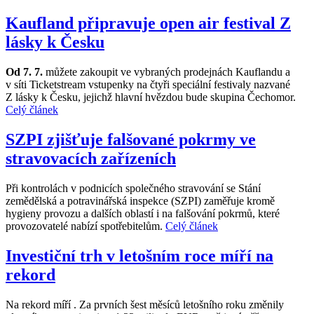
Kaufland připravuje open air festival Z
lásky k Česku
Od 7. 7.
můžete zakoupit ve vybraných prodejnách Kauflandu a
v síti Ticketstream vstupenky na čtyři speciální festivaly nazvané
Z lásky k Česku, jejichž hlavní hvězdou bude skupina Čechomor.
Celý článek
SZPI zjišťuje falšované pokrmy ve
stravovacích zařízeních
Při kontrolách v podnicích společného stravování se Stání
zemědělská a potravinářská inspekce (SZPI) zaměřuje kromě
hygieny provozu a dalších oblastí i na falšování pokrmů, které
provozovatelé nabízí spotřebitelům.
Celý článek
Investiční trh v letošním roce míří na
rekord
Na rekord míří . Za prvních šest měsíců letošního roku změnily