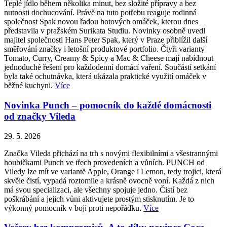
Teplé jídlo během několika minut, bez složité přípravy a bez
nutnosti dochucování. Právě na tuto potřebu reaguje rodinná
společnost Spak novou řadou hotových omáček, kterou dnes
představila v pražském Surikata Studiu. Novinky osobně uvedl
majitel společnosti Hans Peter Spak, který v Praze přiblížil další
směřování značky i letošní produktové portfolio. Čtyři varianty
Tomato, Curry, Creamy & Spicy a Mac & Cheese mají nabídnout
jednoduché řešení pro každodenní domácí vaření. Součástí setkání
byla také ochutnávka, která ukázala praktické využití omáček v
běžné kuchyni.
Více
Novinka Punch – pomocník do každé domácnosti
od značky Vileda
29. 5. 2026
Značka Vileda přichází na trh s novými flexibilními a všestrannými
houbičkami Punch ve třech provedeních a vůních. PUNCH od
Viledy lze mít ve variantě Apple, Orange i Lemon, tedy trojici, která
skvěle čistí, vypadá roztomile a krásně ovocně voní. Každá z nich
má svou specializaci, ale všechny spojuje jedno. Čistí bez
poškrábání a jejich vůni aktivujete prostým stisknutím. Je to
výkonný pomocník v boji proti nepořádku.
Více