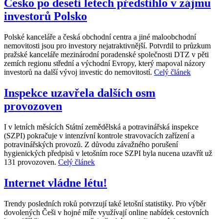
Česko po deseti letech předstihlo v zájmu
investorů Polsko
Polské kanceláře a česká obchodní centra a jiné maloobchodní
nemovitosti jsou pro investory nejatraktivnější. Potvrdil to průzkum
pražské kanceláře mezinárodní poradenské společnosti DTZ v pěti
zemích regionu střední a východní Evropy, který mapoval názory
investorů na další vývoj investic do nemovitostí.
Celý článek
Inspekce uzavřela dalších osm
provozoven
I v letních měsících Státní zemědělská a potravinářská inspekce
(SZPI) pokračuje v intenzívní kontrole stravovacích zařízení a
potravinářských provozů. Z důvodu závažného porušení
hygienických předpisů v letošním roce SZPI byla nucena uzavřít už
131 provozoven.
Celý článek
Internet vládne létu!
Trendy posledních roků potvrzují také letošní statistiky. Pro výběr
dovolených Češi v hojné míře využívají online nabídek cestovních