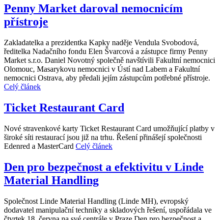
Penny Market daroval nemocnicím
přístroje
Zakladatelka a prezidentka Kapky naděje Vendula Svobodová,
ředitelka Nadačního fondu Elen Švarcová a zástupce firmy Penny
Market s.r.o. Daniel Novotný společně navštívili Fakultní nemocnici
Olomouc, Masarykovu nemocnici v Ústí nad Labem a Fakultní
nemocnici Ostrava, aby předali jejím zástupcům potřebné přístroje.
Celý článek
Ticket Restaurant Card
Nové stravenkové karty Ticket Restaurant Card umožňující platby v
široké síti restaurací jsou již na trhu. Řešení přinášejí společnosti
Edenred a MasterCard
Celý článek
Den pro bezpečnost a efektivitu v Linde
Material Handling
Společnost Linde Material Handling (Linde MH), evropský
dodavatel manipulační techniky a skladových řešení, uspořádala ve
čtvrtek 18. června na své centrále v Praze Den pro bezpečnost a