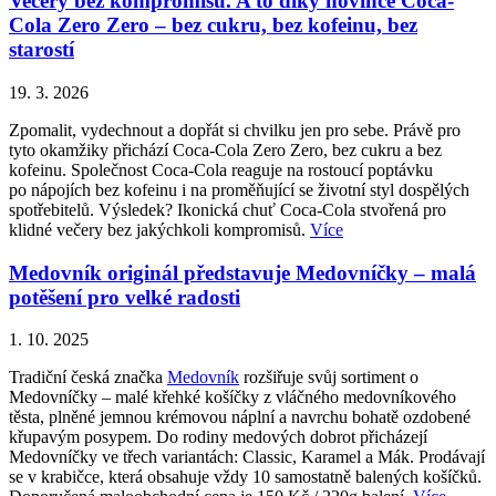
Večery bez kompromisů. A to díky novince Coca-
Cola Zero Zero – bez cukru, bez kofeinu, bez
starostí
19. 3. 2026
Zpomalit, vydechnout a dopřát si chvilku jen pro sebe. Právě pro
tyto okamžiky přichází Coca-Cola Zero Zero, bez cukru a bez
kofeinu. Společnost Coca-Cola reaguje na rostoucí poptávku
po nápojích bez kofeinu i na proměňující se životní styl dospělých
spotřebitelů. Výsledek? Ikonická chuť Coca-Cola stvořená pro
klidné večery bez jakýchkoli kompromisů.
Více
Medovník originál představuje Medovníčky – malá
potěšení pro velké radosti
1. 10. 2025
Tradiční česká značka
Medovník
rozšiřuje svůj sortiment o
Medovníčky – malé křehké košíčky z vláčného medovníkového
těsta, plněné jemnou krémovou náplní a navrchu bohatě ozdobené
křupavým posypem. Do rodiny medových dobrot přicházejí
Medovníčky ve třech variantách: Classic, Karamel a Mák. Prodávají
se v krabičce, která obsahuje vždy 10 samostatně balených košíčků.