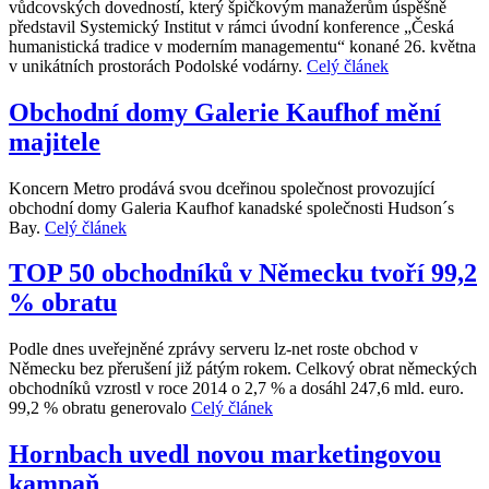
vůdcovských dovedností, který špičkovým manažerům úspěšně
představil Systemický Institut v rámci úvodní konference „Česká
humanistická tradice v moderním managementu“ konané 26. května
v unikátních prostorách Podolské vodárny.
Celý článek
Obchodní domy Galerie Kaufhof mění
majitele
Koncern Metro prodává svou dceřinou společnost provozující
obchodní domy Galeria Kaufhof kanadské společnosti Hudson´s
Bay.
Celý článek
TOP 50 obchodníků v Německu tvoří 99,2
% obratu
Podle dnes uveřejněné zprávy serveru lz-net roste obchod v
Německu bez přerušení již pátým rokem. Celkový obrat německých
obchodníků vzrostl v roce 2014 o 2,7 % a dosáhl 247,6 mld. euro.
99,2 % obratu generovalo
Celý článek
Hornbach uvedl novou marketingovou
kampaň