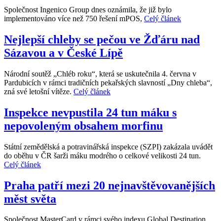
Společnost Ingenico Group dnes oznámila, že již bylo
implementováno více než 750 řešení mPOS,
Celý článek
Nejlepší chleby se pečou ve Žďáru nad
Sázavou a v České Lípě
Národní soutěž „Chléb roku“, která se uskutečnila 4. června v
Pardubicích v rámci tradičních pekařských slavností „Dny chleba“,
zná své letošní vítěze.
Celý článek
Inspekce nevpustila 24 tun máku s
nepovoleným obsahem morfinu
Státní zemědělská a potravinářská inspekce (SZPI) zakázala uvádět
do oběhu v ČR šarži máku modrého o celkové velikosti 24 tun.
Celý článek
Praha patří mezi 20 nejnavštěvovanějších
měst světa
Společnost MasterCard v rámci svého indexu Global Destination