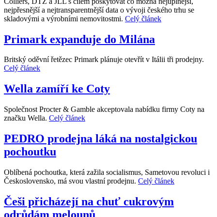
Colliers, DTZ a JLL s cílem poskytovat co možná nejúplnější,
nejpřesnější a nejtransparentnější data o vývoji českého trhu se
skladovými a výrobními nemovitostmi.
Celý článek
Primark expanduje do Milána
Britský oděvní řetězec Primark plánuje otevřít v Itálii tři prodejny.
Celý článek
Wella zamíří ke Coty
Společnost Procter & Gamble akceptovala nabídku firmy Coty na
značku Wella.
Celý článek
PEDRO prodejna láká na nostalgickou
pochoutku
Oblíbená pochoutka, která zažila socialismus, Sametovou revoluci i
Československo, má svou vlastní prodejnu.
Celý článek
Češi přicházejí na chuť cukrovým
odrůdám melounů