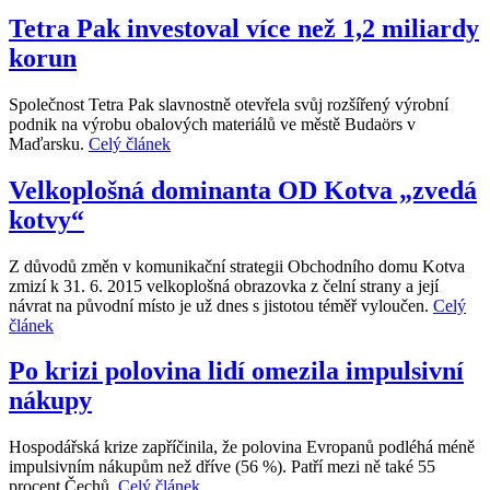
Tetra Pak investoval více než 1,2 miliardy
korun
Společnost Tetra Pak slavnostně otevřela svůj rozšířený výrobní
podnik na výrobu obalových materiálů ve městě Budaörs v
Maďarsku.
Celý článek
Velkoplošná dominanta OD Kotva „zvedá
kotvy“
Z důvodů změn v komunikační strategii Obchodního domu Kotva
zmizí k 31. 6. 2015 velkoplošná obrazovka z čelní strany a její
návrat na původní místo je už dnes s jistotou téměř vyloučen.
Celý
článek
Po krizi polovina lidí omezila impulsivní
nákupy
Hospodářská krize zapříčinila, že polovina Evropanů podléhá méně
impulsivním nákupům než dříve (56 %). Patří mezi ně také 55
procent Čechů.
Celý článek