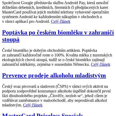
Společnost Google představila službu Android Pay, která umožní
držitelům debetních, kreditních, firemních či předplacených karet
MasterCard používat jejich mobilní telefony vybavené operačním
systémem Android ke každodenním nákupům v obchodech a
v rámci aplikací pro Android.
Celý článek
Poptávka po českém biomléku v zahraničí
stoupá
České biomléko je dobrým obchodním artiklem. Poptávka
ze zahraničí každoročně roste o 100%. Kvalita mléka z tuzemských
ekologických chovů stoupá, tudíž se o české biomléko zajímají
zahraniční mlékárny, zejména v sousedním Německu.
Celý článek
Prevence prodeje alkoholu mladistvým
Český svaz pivovarů a sladoven (ČSPS) v rámci svých aktivit na
podporu zodpovědné konzumace alkoholu úspěšně dokončil první
fázi dlouhodobého projektu „Člověče, nezlob se“, jehož cílem je
vzdělávat zaměstnance v maloobchodě, aby neprodávali alkohol
mladistvým.
Celý článek
MasterCard Priceless Specials