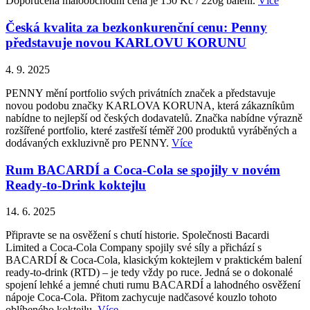
Doporučená maloobchodní cena je 150 Kč / 220g balení.
Více
Česká kvalita za bezkonkurenční cenu: Penny
představuje novou KARLOVU KORUNU
4. 9. 2025
PENNY mění portfolio svých privátních značek a představuje
novou podobu značky KARLOVA KORUNA, která zákazníkům
nabídne to nejlepší od českých dodavatelů. Značka nabídne výrazně
rozšířené portfolio, které zastřeší téměř 200 produktů vyráběných a
dodávaných exkluzivně pro PENNY.
Více
Rum BACARDÍ a Coca-Cola se spojily v novém
Ready-to-Drink koktejlu
14. 6. 2025
Připravte se na osvěžení s chutí historie. Společnosti Bacardi
Limited a Coca-Cola Company spojily své síly a přichází s
BACARDÍ & Coca-Cola, klasickým koktejlem v praktickém balení
ready-to-drink (RTD) – je tedy vždy po ruce. Jedná se o dokonalé
spojení lehké a jemné chuti rumu BACARDÍ a lahodného osvěžení
nápoje Coca-Cola. Přitom zachycuje nadčasové kouzlo tohoto
oblíbeného koktejlu.
Více