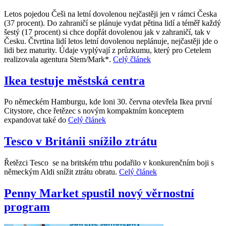
Letos pojedou Češi na letní dovolenou nejčastěji jen v rámci Česka
(37 procent). Do zahraničí se plánuje vydat pětina lidí a téměř každý
šestý (17 procent) si chce dopřát dovolenou jak v zahraničí, tak v
Česku. Čtvrtina lidí letos letní dovolenou neplánuje, nejčastěji jde o
lidi bez maturity. Údaje vyplývají z průzkumu, který pro Cetelem
realizovala agentura Stem/Mark*.
Celý článek
Ikea testuje městská centra
Po německém Hamburgu, kde loni 30. června otevřela Ikea první
Citystore, chce řetězec s novým kompaktním konceptem
expandovat také do
Celý článek
Tesco v Británii snížilo ztrátu
Řetězci Tesco se na britském trhu podařilo v konkurenčním boji s
německým Aldi snížit ztrátu obratu.
Celý článek
Penny Market spustil nový věrnostní
program