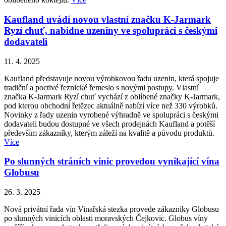
Kaufland uvádí novou vlastní značku K-Jarmark
Ryzí chuť, nabídne uzeniny ve spolupráci s českými
dodavateli
11. 4. 2025
Kaufland představuje novou výrobkovou řadu uzenin, která spojuje
tradiční a poctivé řeznické řemeslo s novými postupy. Vlastní
značka K-Jarmark Ryzí chuť vychází z oblíbené značky K-Jarmark,
pod kterou obchodní řetězec aktuálně nabízí více než 330 výrobků.
Novinky z řady uzenin vyrobené výhradně ve spolupráci s českými
dodavateli budou dostupné ve všech prodejnách Kaufland a potěší
především zákazníky, kterým záleží na kvalitě a původu produktů.
Více
Po slunných stráních vinic provedou vynikající vína
Globusu
26. 3. 2025
Nová privátní řada vín Vinařská stezka provede zákazníky Globusu
po slunných vinicích oblasti moravských Čejkovic. Globus víny