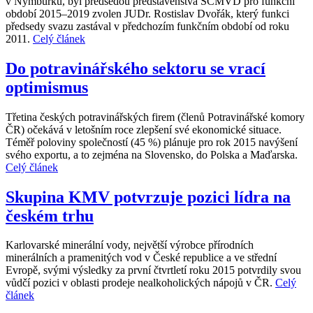
v Nymburku, byl předsedou představenstva SČMVD pro funkční
období 2015–2019 zvolen JUDr. Rostislav Dvořák, který funkci
předsedy svazu zastával v předchozím funkčním období od roku
2011.
Celý článek
Do potravinářského sektoru se vrací
optimismus
Třetina českých potravinářských firem (členů Potravinářské komory
ČR) očekává v letošním roce zlepšení své ekonomické situace.
Téměř poloviny společností (45 %) plánuje pro rok 2015 navýšení
svého exportu, a to zejména na Slovensko, do Polska a Maďarska.
Celý článek
Skupina KMV potvrzuje pozici lídra na
českém trhu
Karlovarské minerální vody, největší výrobce přírodních
minerálních a pramenitých vod v České republice a ve střední
Evropě, svými výsledky za první čtvrtletí roku 2015 potvrdily svou
vůdčí pozici v oblasti prodeje nealkoholických nápojů v ČR.
Celý
článek