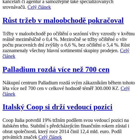
kanceláří či agentur a samozřejmě také specializovaných
srovnávačů.
Celý článek
Růst tržeb v maloobchodě pokračoval
Tržby v maloobchodě po očištění o sezónní vlivy vzrostly v květnu
reálně meziměsíčně o 0,4 %. Meziročně se tržby očištěné o vliv
počtu pracovních dní zvýšily o 6,6 %, bez očištění o 5,4 %. Růst
zaznamenaly všechny hlavní sortimentní skupiny prodejen.
Celý
článek
Palladium rozdá více než 700 cen
Nákupní centrum Palladium rozdá svým zákazníkům během tohoto
léta více než 700 cen v celkové hodnotě téměř 300.000 Kč.
Celý
článek
Italský Coop si drží vedoucí pozici
Coop Italia potvrdil 19% tržním podílem svou vedoucí pozici na
italském trhu. Stabilní s předcházejícím finančním rokem zůstal i
obrat společnosti, který roce 2014 činil 12,4 mld. euro. Podíl
privátních značek
Celý článek