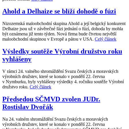
Ahold a Delhaize se blíží dohodě o fúzi
Nizozemská maloobchodní skupina Ahold a její belgický konkurent
Delhaize jsou už v závěrečné fázi jednání o fúzí, dohoda by mohla
být oznámena již tento týden. Nová firma bude čtvrtou největší
maloobchodní skupinou v Evropě a pátou v USA.
Celý článek
Výsledky soutěže Výrobní družstvo roku
vyhlášeny
V rámci 24. valného shromáždění Svazu českých a moravských
výrobních družstev, které se konalo v pondělí 22. června
v Nymburku, byly vyhlášeny výsledky 4. ročníku soutěže Výrobní
družstvo roku.
Celý článek
Předsedou SČMVD zvolen JUDr.
Rostislav Dvořák
Na 24. valném shromáždění Svazu českých a moravských
výrobních družstev, které se konalo v pondělí 22. června