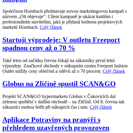
Společnost Hornbach představuje novou marketingovou kampaň s
názvem „Oli objevuje“. Cílem kampaně je ukázat kutilům i
profesionálním stavitelům, jaká je přidaná hodnota projektových
marketů Hornbach.
Celý článek
Startují výprodeje: V outletu Freeport
spadnou ceny až o 70 %
Také letos od začátku června čekají na zákazníky první letní
výprodeje. Značkové obchody v nákupním centru Freeport fashion
Outlet snížily ceny oblečení a oděvů až o 70 procent.
Celý článek
Globus na Zličíně spustil SCAN&GO
Projekt SCAN&GO hypermarketu Globus v Čakovicích dal
zelenou spuštění v dalším obchodě – na Zličíně. Od 8. června tak
zákazníci mohou šetřit při nákupech čas i tam.
Celý článek
Aplikace Potraviny na pranýři s
přehledem uzavřených provozoven