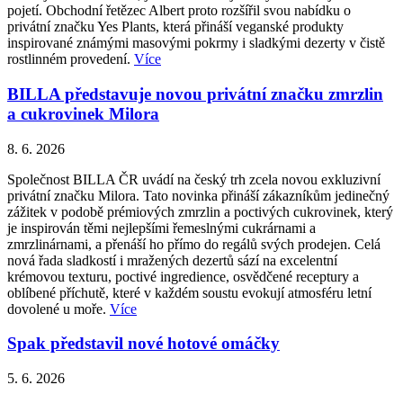
pojetí. Obchodní řetězec Albert proto rozšířil svou nabídku o
privátní značku Yes Plants, která přináší veganské produkty
inspirované známými masovými pokrmy i sladkými dezerty v čistě
rostlinném provedení.
Více
BILLA představuje novou privátní značku zmrzlin
a cukrovinek Milora
8. 6. 2026
Společnost BILLA ČR uvádí na český trh zcela novou exkluzivní
privátní značku Milora. Tato novinka přináší zákazníkům jedinečný
zážitek v podobě prémiových zmrzlin a poctivých cukrovinek, který
je inspirován těmi nejlepšími řemeslnými cukrárnami a
zmrzlinárnami, a přenáší ho přímo do regálů svých prodejen. Celá
nová řada sladkostí i mražených dezertů sází na excelentní
krémovou texturu, poctivé ingredience, osvědčené receptury a
oblíbené příchutě, které v každém soustu evokují atmosféru letní
dovolené u moře.
Více
Spak představil nové hotové omáčky
5. 6. 2026