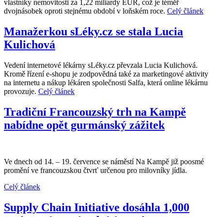
vlastníky nemovitosti za 1,22 miliardy EUR, což je téměř
dvojnásobek oproti stejnému období v loňském roce.
Celý článek
Manažerkou sLéky.cz se stala Lucia
Kulichová
Vedení internetové lékárny sLéky.cz převzala Lucia Kulichová.
Kromě řízení e-shopu je zodpovědná také za marketingové aktivity
na internetu a nákup lékáren společnosti Salfa, která online lékárnu
provozuje.
Celý článek
Tradiční Francouzský trh na Kampě
nabídne opět gurmánský zážitek
Ve dnech od 14. – 19. července se náměstí Na Kampě již poosmé
promění ve francouzskou čtvrť určenou pro milovníky jídla.
Celý článek
Supply Chain Initiative dosáhla 1,000