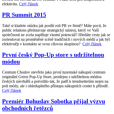
efektivitu.
Celý článek
PR Summit 2015
Také si kladete otázku jak posílit roli PR ve firmě? Máte pocit, že
public relations představuje strategický nástroj, který ve Vaší
společnosti ne zcela naplňuje vlastní potenciál? Hledáte cesty jak se
zorientovat na proměněné scéně tradičních i nových médií a jak být
efektivněji v kontaktu se svou cílovou skupinou?
Celý článek
První český Pop-Up store s udržitelnou
módou
Centrum Chodov otevřelo jako první tuzemské nákupní centrum
originální Green Pop-Up Store, prodejnu s udržitelnou módou
českých návrhářů a potvrdilo tak, že patří k trendsetterům nejen na
poli módy, ale i ohleduplného přístupu nákupních center k přírodě.
Celý článek
Premiér Bohuslav Sobotka přijal výzvu
obchodních řetězců