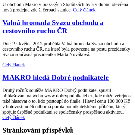
U obchodu Makro v pražských Stodůlkách byla v dubnu otevřena
nová prodejna zdejší čerpací stanice.
Celý článek
Valná hromada Svazu obchodu a
cestovního ruchu ČR
Dne 19. května 2015 proběhla Valná hromada Svazu obchodu a
cestovního ruchu ČR, na které byla potvrzena na postu prezidentky
Svazu současná prezidentka Marta Nováková.
Celý článek
MAKRO hledá Dobré podnikatele
Druhý ročník soutěže MAKRO Dobrý podnikatel spustil
přihlašování na webu www.dobrypodnikatel.cz, kde může veřejnost
také hlasovat o to, kdo postoupí do finále. Hlavní cenu 100 000 Kč
v hotovosti udělí odborná porota podnikatelskému příběhu, který
spojuje úspěšné podnikání se společensky prospěšnou aktivitou.
Celý článek
Stránkování příspěvků