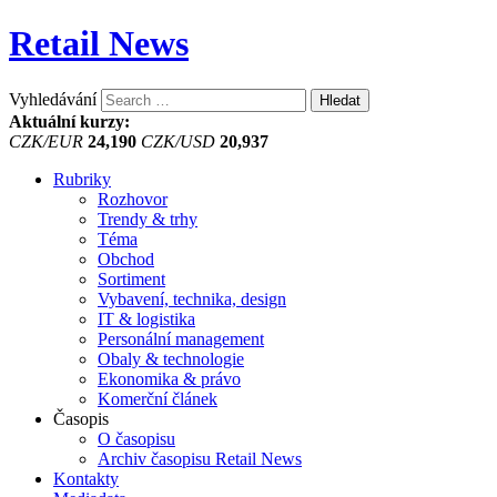
Retail News
Vyhledávání
Aktuální kurzy:
CZK/EUR
24,190
CZK/USD
20,937
Rubriky
Rozhovor
Trendy & trhy
Téma
Obchod
Sortiment
Vybavení, technika, design
IT & logistika
Personální management
Obaly & technologie
Ekonomika & právo
Komerční článek
Časopis
O časopisu
Archiv časopisu Retail News
Kontakty