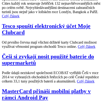
Cities každý rok sestavuje žebříček 132 nejnavštěvovanějších měst
po celém světě. Nejvyhledávanějšími destinacemi zahraničních
turistů jsou stejně jako v loňském roce Londýn, Bangkok a Paříž.
Celý článek
Tesco spouští elektronický účet Moje
Clubcard
Od prvního června mají všichni držitelé karty Clubcard možnost
využívat věrnostní program obchodů Tesco online.
Celý článek
Češi si zvykají nosit použité baterie do
supermarketů
Podle údajů neziskové společnosti ECOBAT vytřídili Češi v roce
2014 ve vybraných obchodních řetězcích po celé České republice
celkem 33,1 tuny použitých baterií a akumulátorů.
Celý článek
MasterCard přináší mobilní platby v
rámci Android Pay