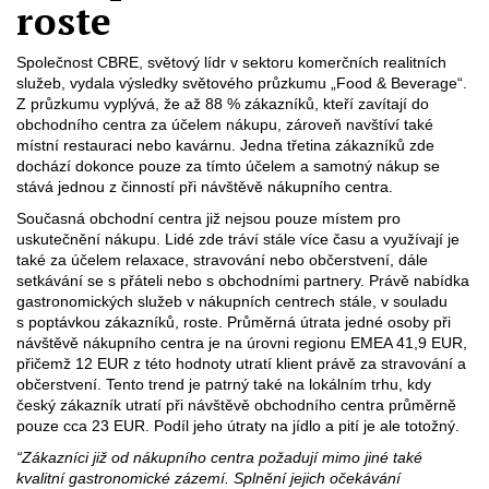
roste
Společnost CBRE, světový lídr v sektoru komerčních realitních
služeb, vydala výsledky světového průzkumu „Food & Beverage“.
Z průzkumu vyplývá, že až 88 % zákazníků, kteří zavítají do
obchodního centra za účelem nákupu, zároveň navštíví také
místní restauraci nebo kavárnu. Jedna třetina zákazníků zde
dochází dokonce pouze za tímto účelem a samotný nákup se
stává jednou z činností při návštěvě nákupního centra.
Současná obchodní centra již nejsou pouze místem pro
uskutečnění nákupu. Lidé zde tráví stále více času a využívají je
také za účelem relaxace, stravování nebo občerstvení, dále
setkávání se s přáteli nebo s obchodními partnery. Právě nabídka
gastronomických služeb v nákupních centrech stále, v souladu
s poptávkou zákazníků, roste. Průměrná útrata jedné osoby při
návštěvě nákupního centra je na úrovni regionu EMEA 41,9 EUR,
přičemž 12 EUR z této hodnoty utratí klient právě za stravování a
občerstvení. Tento trend je patrný také na lokálním trhu, kdy
český zákazník utratí při návštěvě obchodního centra průměrně
pouze cca 23 EUR. Podíl jeho útraty na jídlo a pití je ale totožný.
“Zákazníci již od nákupního centra požadují mimo jiné také
kvalitní gastronomické zázemí. Splnění jejich očekávání