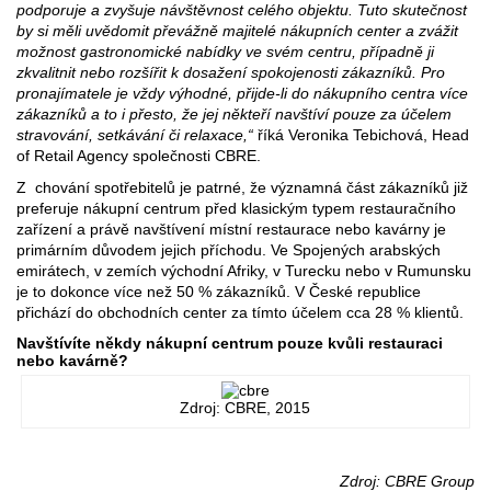
podporuje a zvyšuje návštěvnost celého objektu. Tuto skutečnost
by si měli uvědomit převážně majitelé nákupních center a zvážit
možnost gastronomické nabídky ve svém centru, případně ji
zkvalitnit nebo rozšířit k dosažení spokojenosti zákazníků. Pro
pronajímatele je vždy výhodné, přijde-li do nákupního centra více
zákazníků a to i přesto, že jej někteří navštíví pouze za účelem
stravování, setkávání či relaxace,“
říká Veronika Tebichová, Head
of Retail Agency společnosti CBRE.
Z chování spotřebitelů je patrné, že významná část zákazníků již
preferuje nákupní centrum před klasickým typem restauračního
zařízení a právě navštívení místní restaurace nebo kavárny je
primárním důvodem jejich příchodu. Ve Spojených arabských
emirátech, v zemích východní Afriky, v Turecku nebo v Rumunsku
je to dokonce více než 50 % zákazníků. V České republice
přichází do obchodních center za tímto účelem cca 28 % klientů.
Navštívíte někdy nákupní centrum pouze kvůli restauraci
nebo kavárně?
Zdroj: CBRE, 2015
Zdroj: CBRE Group