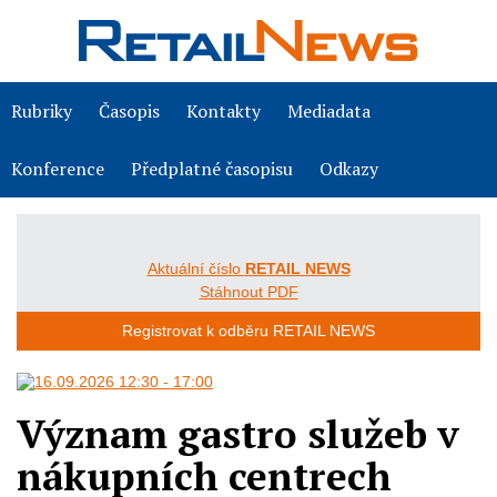
Rubriky
Časopis
Kontakty
Mediadata
Konference
Předplatné časopisu
Odkazy
Aktuální číslo
RETAIL NEWS
Stáhnout PDF
Registrovat k odběru RETAIL NEWS
Význam gastro služeb v
nákupních centrech