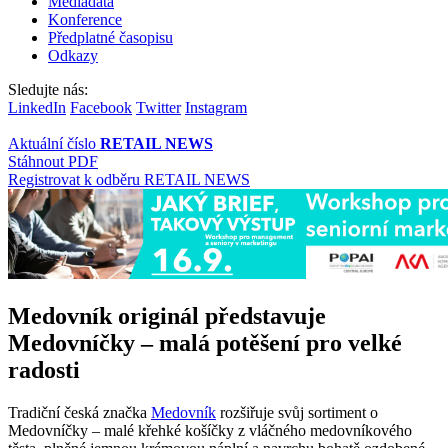
Mediadata
Konference
Předplatné časopisu
Odkazy
Sledujte nás:
LinkedIn
Facebook
Twitter
Instagram
Aktuální číslo
RETAIL NEWS
Stáhnout PDF
Registrovat k odběru RETAIL NEWS
Medovník originál představuje
Medovníčky – malá potěšení pro velké
radosti
Tradiční česká značka
Medovník
rozšiřuje svůj sortiment o
Medovníčky – malé křehké košíčky z vláčného medovníkového