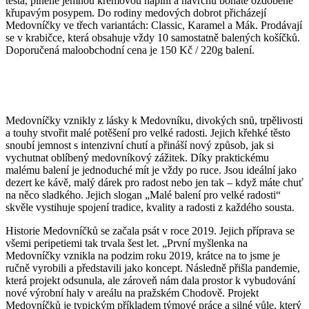
těsta, plněné jemnou krémovou náplní a navrchu bohatě ozdobené
křupavým posypem. Do rodiny medových dobrot přicházejí
Medovníčky ve třech variantách: Classic, Karamel a Mák. Prodávají
se v krabičce, která obsahuje vždy 10 samostatně balených košíčků.
Doporučená maloobchodní cena je 150 Kč / 220g balení.
Medovníčky vznikly z lásky k Medovníku, divokých snů, trpělivosti
a touhy stvořit malé potěšení pro velké radosti. Jejich křehké těsto
snoubí jemnost s intenzivní chutí a přináší nový způsob, jak si
vychutnat oblíbený medovníkový zážitek. Díky praktickému
malému balení je jednoduché mít je vždy po ruce. Jsou ideální jako
dezert ke kávě, malý dárek pro radost nebo jen tak – když máte chuť
na něco sladkého. Jejich slogan „Malé balení pro velké radosti“
skvěle vystihuje spojení tradice, kvality a radosti z každého sousta.
Historie Medovníčků se začala psát v roce 2019. Jejich příprava se
všemi peripetiemi tak trvala šest let. „První myšlenka na
Medovníčky vznikla na podzim roku 2019, krátce na to jsme je
ručně vyrobili a představili jako koncept. Následně přišla pandemie,
která projekt odsunula, ale zároveň nám dala prostor k vybudování
nové výrobní haly v areálu na pražském Chodově. Projekt
Medovníčků je typickým příkladem týmové práce a silné vůle, který