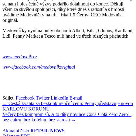
se nám i přes četné výzvy podařilo dotáhnout do konce. Děkuji
všem za skvělou spolupráci, díky které dnes s radostí a s hrdostí
uvádíme Medovníčky na trh,“ říká Jiří Černý, CEO Medovník
originál.
Medovníčky nyní na pulty obchodů Albert, Billa, Globus, Kaufland,
Lidl, Penny Market a Tesco míří hned ve třech různých příchutích.
www.medovnik.cz
www.facebook.com/medovnikoriginal
Sdílet:
Facebook
Twitter
LinkedIn
E-mail
Navigace
← Česká kvalita za bezkonkurenční cenu: Penny představuje novou
KARLOVU KORUNU
pro
Večery bez kompromisů. A to díky novince Coca-Cola Zero Zero –
příspěvek
bez cukru, bez kofeinu, bez starostí →
Aktuální číslo
RETAIL NEWS