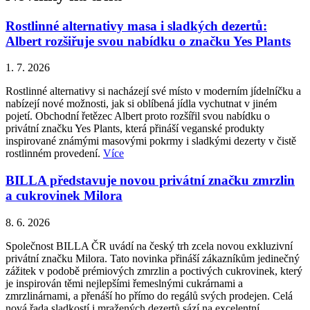
Rostlinné alternativy masa i sladkých dezertů:
Albert rozšiřuje svou nabídku o značku Yes Plants
1. 7. 2026
Rostlinné alternativy si nacházejí své místo v moderním jídelníčku a
nabízejí nové možnosti, jak si oblíbená jídla vychutnat v jiném
pojetí. Obchodní řetězec Albert proto rozšířil svou nabídku o
privátní značku Yes Plants, která přináší veganské produkty
inspirované známými masovými pokrmy i sladkými dezerty v čistě
rostlinném provedení.
Více
BILLA představuje novou privátní značku zmrzlin
a cukrovinek Milora
8. 6. 2026
Společnost BILLA ČR uvádí na český trh zcela novou exkluzivní
privátní značku Milora. Tato novinka přináší zákazníkům jedinečný
zážitek v podobě prémiových zmrzlin a poctivých cukrovinek, který
je inspirován těmi nejlepšími řemeslnými cukrárnami a
zmrzlinárnami, a přenáší ho přímo do regálů svých prodejen. Celá
nová řada sladkostí i mražených dezertů sází na excelentní