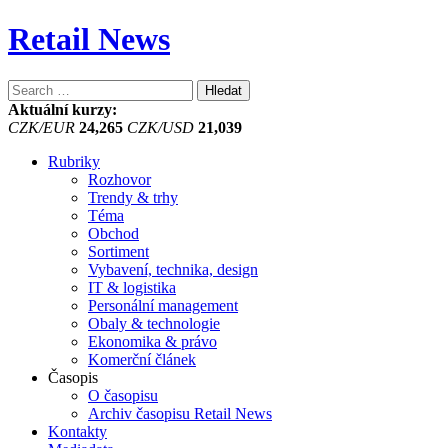
Retail News
Vyhledávání
Aktuální kurzy:
CZK/EUR
24,265
CZK/USD
21,039
Rubriky
Rozhovor
Trendy & trhy
Téma
Obchod
Sortiment
Vybavení, technika, design
IT & logistika
Personální management
Obaly & technologie
Ekonomika & právo
Komerční článek
Časopis
O časopisu
Archiv časopisu Retail News
Kontakty