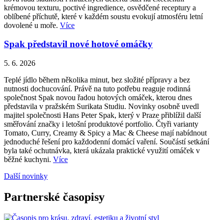
krémovou texturu, poctivé ingredience, osvědčené receptury a
oblíbené příchutě, které v každém soustu evokují atmosféru letní
dovolené u moře.
Více
Spak představil nové hotové omáčky
5. 6. 2026
Teplé jídlo během několika minut, bez složité přípravy a bez
nutnosti dochucování. Právě na tuto potřebu reaguje rodinná
společnost Spak novou řadou hotových omáček, kterou dnes
představila v pražském Surikata Studiu. Novinky osobně uvedl
majitel společnosti Hans Peter Spak, který v Praze přiblížil další
směřování značky i letošní produktové portfolio. Čtyři varianty
Tomato, Curry, Creamy & Spicy a Mac & Cheese mají nabídnout
jednoduché řešení pro každodenní domácí vaření. Součástí setkání
byla také ochutnávka, která ukázala praktické využití omáček v
běžné kuchyni.
Více
Další novinky
Partnerské časopisy