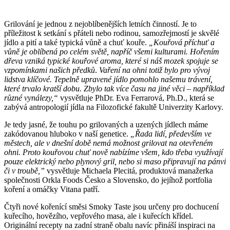
Grilování je jednou z nejoblíbenějších letních činností. Je to
příležitost k setkání s přáteli nebo rodinou, samozřejmostí je skvělé
jídlo a pití a také typická vůně a chuť kouře.
„Kouřová příchuť a
vůně je oblíbená po celém světě, napříč všemi kulturami. Hořením
dřeva vzniká typické kouřové aroma, které si náš mozek spojuje se
vzpomínkami našich předků
.
Vaření na ohni totiž bylo pro vývoj
lidstva klíčové. Tepelně upravené jídlo pomohlo našemu trávení,
které trvalo kratší dobu. Zbylo tak více času na jiné věci – například
různé vynálezy,“
vysvětluje PhDr. Eva Ferrarová, Ph.D., která se
zabývá antropologií jídla na Filozofické fakultě Univerzity Karlovy.
Je tedy jasné, že touhu po grilovaných a uzených jídlech máme
zakódovanou hluboko v naší genetice.
„Řada lidí, především ve
městech, ale v dnešní době nemá možnost grilovat na otevřeném
ohni. Proto kouřovou chuť nově nabízíme všem, kdo třeba využívají
pouze elektrický nebo plynový gril, nebo si maso připravují na pánvi
či v troubě,”
vysvětluje Michaela Plecitá, produktová manažerka
společnosti Orkla Foods Česko a Slovensko, do jejíhož portfolia
koření a omáčky Vitana patří.
Čtyři nové kořenící směsi Smoky Taste jsou určeny pro dochucení
kuřecího, hovězího, vepřového masa, ale i kuřecích křídel.
Originální recepty na zadní straně obalu navíc přináší inspiraci na