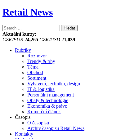
Retail News
Vyhledávání
Aktuální kurzy:
CZK/EUR
24,265
CZK/USD
21,039
Rubriky
Rozhovor
Trendy & trhy
Téma
Obchod
Sortiment
Vybavení, technika, design
IT & logistika
Personální management
Obaly & technologie
Ekonomika & právo
Komerční článek
Časopis
O časopisu
Archiv časopisu Retail News
Kontakty