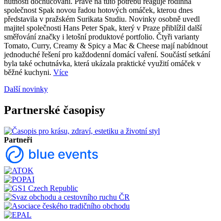
nutnosti dochucování. Právě na tuto potřebu reaguje rodinná
společnost Spak novou řadou hotových omáček, kterou dnes
představila v pražském Surikata Studiu. Novinky osobně uvedl
majitel společnosti Hans Peter Spak, který v Praze přiblížil další
směřování značky i letošní produktové portfolio. Čtyři varianty
Tomato, Curry, Creamy & Spicy a Mac & Cheese mají nabídnout
jednoduché řešení pro každodenní domácí vaření. Součástí setkání
byla také ochutnávka, která ukázala praktické využití omáček v
běžné kuchyni.
Více
Další novinky
Partnerské časopisy
Partneři