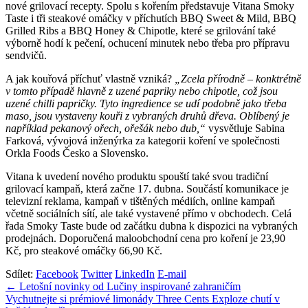
nové grilovací recepty. Spolu s kořením představuje Vitana Smoky
Taste i tři steakové omáčky v příchutích BBQ Sweet & Mild, BBQ
Grilled Ribs a BBQ Honey & Chipotle, které se grilování také
výborně hodí k pečení, ochucení minutek nebo třeba pro přípravu
sendvičů.
A jak kouřová příchuť vlastně vzniká?
„Zcela přírodně – konktrétně
v tomto případě hlavně z uzené papriky nebo chipotle, což jsou
uzené chilli papričky. Tyto ingredience se udí podobně jako třeba
maso, jsou vystaveny kouři z vybraných druhů dřeva. Oblíbený je
například pekanový ořech, ořešák nebo dub,“
vysvětluje Sabina
Farková, vývojová inženýrka za kategorii koření ve společnosti
Orkla Foods Česko a Slovensko.
Vitana k uvedení nového produktu spouští také svou tradiční
grilovací kampaň, která začne 17. dubna. Součástí komunikace je
televizní reklama, kampaň v tištěných médiích, online kampaň
včetně sociálních sítí, ale také vystavené přímo v obchodech. Celá
řada Smoky Taste bude od začátku dubna k dispozici na vybraných
prodejnách. Doporučená maloobchodní cena pro koření je 23,90
Kč, pro steakové omáčky 66,90 Kč.
Sdílet:
Facebook
Twitter
LinkedIn
E-mail
Navigace
← Letošní novinky od Lučiny inspirované zahraničím
Vychutnejte si prémiové limonády Three Cents Exploze chutí v
pro