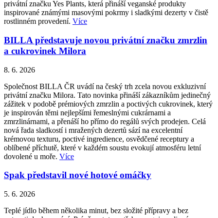
privátní značku Yes Plants, která přináší veganské produkty
inspirované známými masovými pokrmy i sladkými dezerty v čistě
rostlinném provedení.
Více
BILLA představuje novou privátní značku zmrzlin
a cukrovinek Milora
8. 6. 2026
Společnost BILLA ČR uvádí na český trh zcela novou exkluzivní
privátní značku Milora. Tato novinka přináší zákazníkům jedinečný
zážitek v podobě prémiových zmrzlin a poctivých cukrovinek, který
je inspirován těmi nejlepšími řemeslnými cukrárnami a
zmrzlinárnami, a přenáší ho přímo do regálů svých prodejen. Celá
nová řada sladkostí i mražených dezertů sází na excelentní
krémovou texturu, poctivé ingredience, osvědčené receptury a
oblíbené příchutě, které v každém soustu evokují atmosféru letní
dovolené u moře.
Více
Spak představil nové hotové omáčky
5. 6. 2026
Teplé jídlo během několika minut, bez složité přípravy a bez