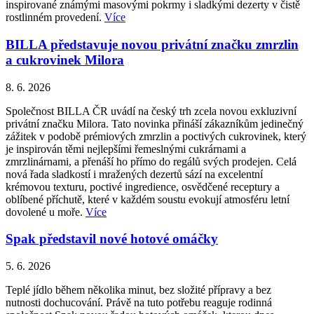
inspirované známými masovými pokrmy i sladkými dezerty v čistě
rostlinném provedení.
Více
BILLA představuje novou privátní značku zmrzlin
a cukrovinek Milora
8. 6. 2026
Společnost BILLA ČR uvádí na český trh zcela novou exkluzivní
privátní značku Milora. Tato novinka přináší zákazníkům jedinečný
zážitek v podobě prémiových zmrzlin a poctivých cukrovinek, který
je inspirován těmi nejlepšími řemeslnými cukrárnami a
zmrzlinárnami, a přenáší ho přímo do regálů svých prodejen. Celá
nová řada sladkostí i mražených dezertů sází na excelentní
krémovou texturu, poctivé ingredience, osvědčené receptury a
oblíbené příchutě, které v každém soustu evokují atmosféru letní
dovolené u moře.
Více
Spak představil nové hotové omáčky
5. 6. 2026
Teplé jídlo během několika minut, bez složité přípravy a bez
nutnosti dochucování. Právě na tuto potřebu reaguje rodinná