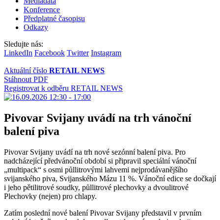
Mediadata
Konference
Předplatné časopisu
Odkazy
Sledujte nás:
LinkedIn
Facebook
Twitter
Instagram
Aktuální číslo
RETAIL NEWS
Stáhnout PDF
Registrovat k odběru RETAIL NEWS
Pivovar Svijany uvádí na trh vánoční
balení piva
Pivovar Svijany uvádí na trh nové sezónní balení piva. Pro
nadcházející předvánoční období si připravil speciální vánoční
„multipack“ s osmi půllitrovými lahvemi nejprodávanějšího
svijanského piva, Svijanského Mázu 11 %. Vánoční edice se dočkají
i jeho pětilitrové soudky, půllitrové plechovky a dvoulitrové
Plechovky (nejen) pro chlapy.
Zatím poslední nové balení Pivovar Svijany představil v prvním