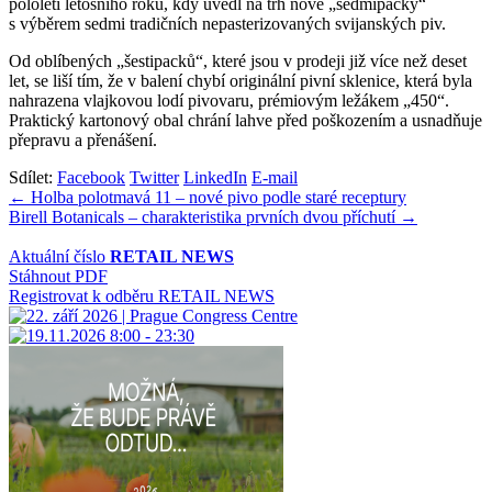
pololetí letošního roku, kdy uvedl na trh nové „sedmipacky“
s výběrem sedmi tradičních nepasterizovaných svijanských piv.
Od oblíbených „šestipacků“, které jsou v prodeji již více než deset
let, se liší tím, že v balení chybí originální pivní sklenice, která byla
nahrazena vlajkovou lodí pivovaru, prémiovým ležákem „450“.
Praktický kartonový obal chrání lahve před poškozením a usnadňuje
přepravu a přenášení.
Sdílet:
Facebook
Twitter
LinkedIn
E-mail
Navigace
← Holba polotmavá 11 – nové pivo podle staré receptury
Birell Botanicals – charakteristika prvních dvou příchutí →
pro
příspěvek
Aktuální číslo
RETAIL NEWS
Stáhnout PDF
Registrovat k odběru RETAIL NEWS