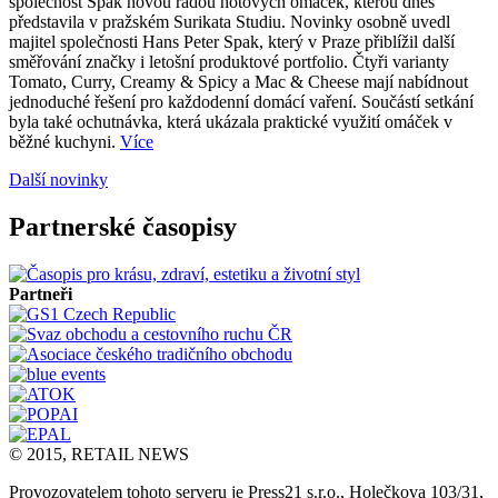
společnost Spak novou řadou hotových omáček, kterou dnes
představila v pražském Surikata Studiu. Novinky osobně uvedl
majitel společnosti Hans Peter Spak, který v Praze přiblížil další
směřování značky i letošní produktové portfolio. Čtyři varianty
Tomato, Curry, Creamy & Spicy a Mac & Cheese mají nabídnout
jednoduché řešení pro každodenní domácí vaření. Součástí setkání
byla také ochutnávka, která ukázala praktické využití omáček v
běžné kuchyni.
Více
Další novinky
Partnerské časopisy
Partneři
© 2015, RETAIL NEWS
Provozovatelem tohoto serveru je Press21 s.r.o., Holečkova 103/31,