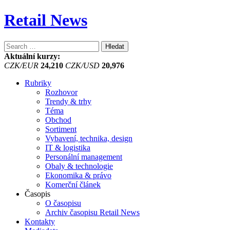
Retail News
Vyhledávání
Aktuální kurzy:
CZK/EUR
24,210
CZK/USD
20,976
Rubriky
Rozhovor
Trendy & trhy
Téma
Obchod
Sortiment
Vybavení, technika, design
IT & logistika
Personální management
Obaly & technologie
Ekonomika & právo
Komerční článek
Časopis
O časopisu
Archiv časopisu Retail News
Kontakty