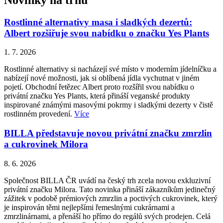
Rostlinné alternativy masa i sladkých dezertů:
Albert rozšiřuje svou nabídku o značku Yes Plants
1. 7. 2026
Rostlinné alternativy si nacházejí své místo v moderním jídelníčku a
nabízejí nové možnosti, jak si oblíbená jídla vychutnat v jiném
pojetí. Obchodní řetězec Albert proto rozšířil svou nabídku o
privátní značku Yes Plants, která přináší veganské produkty
inspirované známými masovými pokrmy i sladkými dezerty v čistě
rostlinném provedení.
Více
BILLA představuje novou privátní značku zmrzlin
a cukrovinek Milora
8. 6. 2026
Společnost BILLA ČR uvádí na český trh zcela novou exkluzivní
privátní značku Milora. Tato novinka přináší zákazníkům jedinečný
zážitek v podobě prémiových zmrzlin a poctivých cukrovinek, který
je inspirován těmi nejlepšími řemeslnými cukrárnami a
zmrzlinárnami, a přenáší ho přímo do regálů svých prodejen. Celá