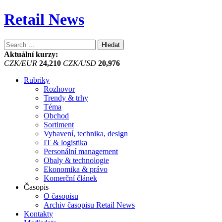
Retail News
Vyhledávání
Aktuální kurzy:
CZK/EUR
24,210
CZK/USD
20,976
Rubriky
Rozhovor
Trendy & trhy
Téma
Obchod
Sortiment
Vybavení, technika, design
IT & logistika
Personální management
Obaly & technologie
Ekonomika & právo
Komerční článek
Časopis
O časopisu
Archiv časopisu Retail News
Kontakty