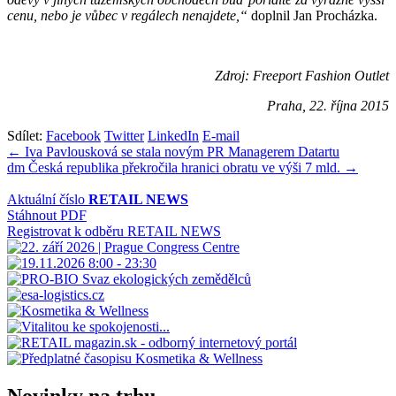
cenu, nebo je vůbec v regálech nenajdete,“
doplnil Jan Procházka.
Zdroj: Freeport Fashion Outlet
Praha, 22. října 2015
Sdílet:
Facebook
Twitter
LinkedIn
E-mail
Navigace
← Iva Pavlousková se stala novým PR Managerem Datartu
dm Česká republika překročila hranici obratu ve výši 7 mld. →
pro
příspěvek
Aktuální číslo
RETAIL NEWS
Stáhnout PDF
Registrovat k odběru RETAIL NEWS
Novinky na trhu