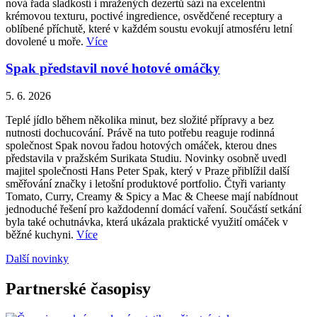
nová řada sladkostí i mražených dezertů sází na excelentní
krémovou texturu, poctivé ingredience, osvědčené receptury a
oblíbené příchutě, které v každém soustu evokují atmosféru letní
dovolené u moře.
Více
Spak představil nové hotové omáčky
5. 6. 2026
Teplé jídlo během několika minut, bez složité přípravy a bez
nutnosti dochucování. Právě na tuto potřebu reaguje rodinná
společnost Spak novou řadou hotových omáček, kterou dnes
představila v pražském Surikata Studiu. Novinky osobně uvedl
majitel společnosti Hans Peter Spak, který v Praze přiblížil další
směřování značky i letošní produktové portfolio. Čtyři varianty
Tomato, Curry, Creamy & Spicy a Mac & Cheese mají nabídnout
jednoduché řešení pro každodenní domácí vaření. Součástí setkání
byla také ochutnávka, která ukázala praktické využití omáček v
běžné kuchyni.
Více
Další novinky
Partnerské časopisy