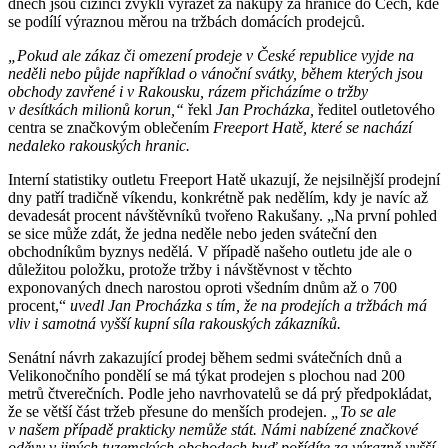
dnech jsou cizinci zvyklí vyrážet za nákupy za hranice do Čech, kde
se podílí výraznou měrou na tržbách domácích prodejců.
„Pokud ale zákaz či omezení prodeje v České republice vyjde na
neděli nebo půjde například o vánoční svátky, během kterých jsou
obchody zavřené i v Rakousku, rázem přicházíme o tržby
v desítkách milionů korun,“
řekl
Jan Procházka,
ředitel outletového
centra se značkovým oblečením
Freeport Hatě, které se nachází
nedaleko rakouských hranic.
Interní statistiky outletu Freeport Hatě ukazují, že nejsilnější prodejní
dny patří tradičně víkendu, konkrétně pak nedělím, kdy je navíc až
devadesát procent návštěvníků tvořeno Rakušany. „Na první pohled
se sice může zdát, že jedna neděle nebo jeden sváteční den
obchodníkům byznys nedělá. V případě našeho outletu jde ale o
důležitou položku, protože tržby i návštěvnost v těchto
exponovaných dnech narostou oproti všedním dnům až o 700
procent,“
uvedl Jan Procházka s tím, že na prodejích a tržbách má
vliv i samotná vyšší kupní síla rakouských zákazníků.
Senátní návrh zakazující prodej během sedmi svátečních dnů a
Velikonočního pondělí se má týkat prodejen s plochou nad 200
metrů čtverečních. Podle jeho navrhovatelů se dá prý předpokládat,
že se větší část tržeb přesune do menších prodejen.
„To se ale
v našem případě prakticky nemůže stát. Námi nabízené značkové
oděvy v jiných tuzemských obchodech buď pořídíte za výrazně vyšší