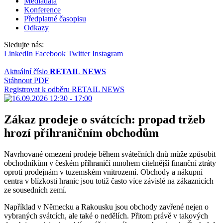
Mediadata
Konference
Předplatné časopisu
Odkazy
Sledujte nás:
LinkedIn
Facebook
Twitter
Instagram
Aktuální číslo
RETAIL NEWS
Stáhnout PDF
Registrovat k odběru RETAIL NEWS
Zákaz prodeje o svátcích: propad tržeb
hrozí příhraničním obchodům
Navrhované omezení prodeje během svátečních dnů může způsobit
obchodníkům v českém příhraničí mnohem citelnější finanční ztráty
oproti prodejnám v tuzemském vnitrozemí. Obchody a nákupní
centra v blízkosti hranic jsou totiž často více závislé na zákaznicích
ze sousedních zemí.
Například v Německu a Rakousku jsou obchody zavřené nejen o
vybraných svátcích, ale také o nedělích. Přitom právě v takových