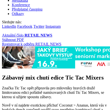
Mediadata
Konference
Předplatné časopisu
Odkazy
Sledujte nás:
LinkedIn
Facebook
Twitter
Instagram
Aktuální číslo
RETAIL NEWS
Stáhnout PDF
Registrovat k odběru RETAIL NEWS
Zábavný mix chutí edice Tic Tac Mixers
Značka Tic Tac opět připravila pro milovníky hravých dražé
limitovanou edici pořádně namixovaných chutí Tic Tac Mixers, se
kterou si užijete spoustu zábavy.
Nově v ní najdete exotickou příchuť Coconut > Ananas, která vás v
horkých dnech zaručeně osvěží svou neotřelou kombinací chutí a