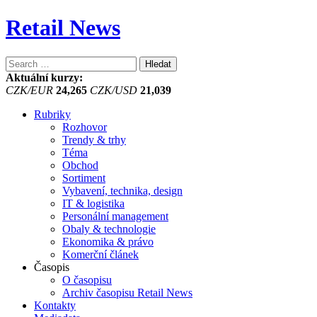
Retail News
Vyhledávání
Aktuální kurzy:
CZK/EUR
24,265
CZK/USD
21,039
Rubriky
Rozhovor
Trendy & trhy
Téma
Obchod
Sortiment
Vybavení, technika, design
IT & logistika
Personální management
Obaly & technologie
Ekonomika & právo
Komerční článek
Časopis
O časopisu
Archiv časopisu Retail News
Kontakty