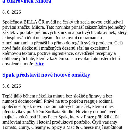
a cukrovinek Milora
8. 6. 2026
Společnost BILLA ČR uvádí na český trh zcela novou exkluzivní
privátní značku Milora. Tato novinka přináší zákazníkům jedinečný
zážitek v podobě prémiových zmrzlin a poctivých cukrovinek, který
je inspirován těmi nejlepšími řemeslnými cukrárnami a
zmrzlinárnami, a přenáší ho přímo do regálů svých prodejen. Celá
nová řada sladkostí i mražených dezertů sází na excelentní
krémovou texturu, poctivé ingredience, osvědčené receptury a
oblíbené příchutě, které v každém soustu evokují atmosféru letní
dovolené u moře.
Více
Spak představil nové hotové omáčky
5. 6. 2026
Teplé jídlo během několika minut, bez složité přípravy a bez
nutnosti dochucování. Právě na tuto potřebu reaguje rodinná
společnost Spak novou řadou hotových omáček, kterou dnes
představila v pražském Surikata Studiu. Novinky osobně uvedl
majitel společnosti Hans Peter Spak, který v Praze přiblížil další
směřování značky i letošní produktové portfolio. Čtyři varianty
Tomato, Curry, Creamy & Spicy a Mac & Cheese mají nabídnout