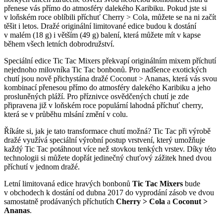
přenese vás přímo do atmosféry dalekého Karibiku. Pokud jste si
v loňském roce oblíbili příchuť Cherry > Cola, můžete se na ni začít
těšit i letos. Dražé originální limitované edice budou k dostání
v malém (18 g) i větším (49 g) balení, která můžete mít v kapse
během všech letních dobrodružství.
Speciální edice Tic Tac Mixers překvapí originálním mixem příchutí
nejednoho milovníka Tic Tac bonbonů. Pro nadšence exotických
chutí jsou nově přichystána dražé Coconut > Ananas, která vás svou
kombinací přenesou přímo do atmosféry dalekého Karibiku a jeho
prosluněných pláží. Pro příznivce osvědčených chutí je zde
připravena již v loňském roce populární lahodná příchuť cherry,
která se v průběhu mlsání změní v colu.
Říkáte si, jak je tato transformace chutí možná? Tic Tac při výrobě
dražé využívá speciální výrobní postup vrstvení, který umožňuje
každý Tic Tac potáhnout více než stovkou tenkých vrstev. Díky této
technologii si můžete dopřát jedinečný chuťový zážitek hned dvou
příchutí v jednom dražé.
Letní limitovaná edice hravých bonbonů
Tic Tac Mixers
bude
v obchodech k dostání od dubna 2017 do vyprodání zásob ve dvou
samostatně prodávaných příchutích
Cherry > Cola
a
Coconut >
Ananas
.