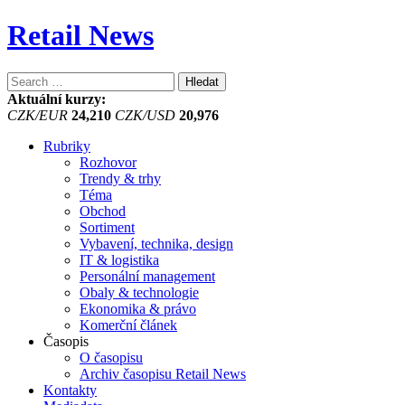
Retail News
Vyhledávání
Aktuální kurzy:
CZK/EUR
24,210
CZK/USD
20,976
Rubriky
Rozhovor
Trendy & trhy
Téma
Obchod
Sortiment
Vybavení, technika, design
IT & logistika
Personální management
Obaly & technologie
Ekonomika & právo
Komerční článek
Časopis
O časopisu
Archiv časopisu Retail News
Kontakty