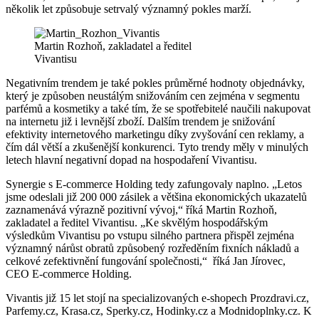
několik let způsobuje setrvalý významný pokles marží.
Martin Rozhoň, zakladatel a ředitel
Vivantisu
Negativním trendem je také pokles průměrné hodnoty objednávky,
který je způsoben neustálým snižováním cen zejména v segmentu
parfémů a kosmetiky a také tím, že se spotřebitelé naučili nakupovat
na internetu již i levnější zboží. Dalším trendem je snižování
efektivity internetového marketingu díky zvyšování cen reklamy, a
čím dál větší a zkušenější konkurenci. Tyto trendy měly v minulých
letech hlavní negativní dopad na hospodaření Vivantisu.
Synergie s E-commerce Holding tedy zafungovaly naplno. „Letos
jsme odeslali již 200 000 zásilek a většina ekonomických ukazatelů
zaznamenává výrazně pozitivní vývoj,“ říká Martin Rozhoň,
zakladatel a ředitel Vivantisu. „Ke skvělým hospodářským
výsledkům Vivantisu po vstupu silného partnera přispěl zejména
významný nárůst obratů způsobený rozředěním fixních nákladů a
celkové zefektivnění fungování společnosti,“ říká Jan Jírovec,
CEO E-commerce Holding.
Vivantis již 15 let stojí na specializovaných e-shopech Prozdravi.cz,
Parfemy.cz, Krasa.cz, Sperky.cz, Hodinky.cz a Modnidoplnky.cz. K