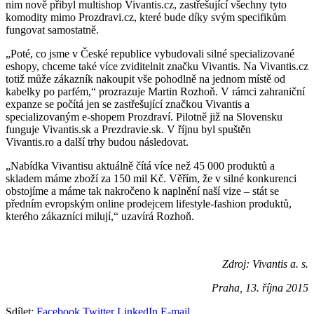
nim nově přibyl multishop Vivantis.cz, zastřešující všechny tyto
komodity mimo Prozdravi.cz, které bude díky svým specifikům
fungovat samostatně.
„Poté, co jsme v České republice vybudovali silné specializované
eshopy, chceme také více zviditelnit značku Vivantis. Na Vivantis.cz
totiž může zákazník nakoupit vše pohodlně na jednom místě od
kabelky po parfém,“ prozrazuje Martin Rozhoň. V rámci zahraniční
expanze se počítá jen se zastřešující značkou Vivantis a
specializovaným e-shopem Prozdraví. Pilotně již na Slovensku
funguje Vivantis.sk a Prezdravie.sk. V říjnu byl spuštěn
Vivantis.ro a další trhy budou následovat.
„Nabídka Vivantisu aktuálně čítá více než 45 000 produktů a
skladem máme zboží za 150 mil Kč. Věřím, že v silné konkurenci
obstojíme a máme tak nakročeno k naplnění naší vize – stát se
předním evropským online prodejcem lifestyle-fashion produktů,
kterého zákazníci milují,“ uzavírá Rozhoň.
Zdroj: Vivantis a. s.
Praha, 13. října 2015
Sdílet:
Facebook
Twitter
LinkedIn
E-mail