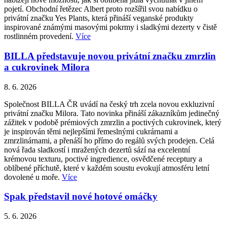
pojetí. Obchodní řetězec Albert proto rozšířil svou nabídku o
privátní značku Yes Plants, která přináší veganské produkty
inspirované známými masovými pokrmy i sladkými dezerty v čistě
rostlinném provedení.
Více
BILLA představuje novou privátní značku zmrzlin
a cukrovinek Milora
8. 6. 2026
Společnost BILLA ČR uvádí na český trh zcela novou exkluzivní
privátní značku Milora. Tato novinka přináší zákazníkům jedinečný
zážitek v podobě prémiových zmrzlin a poctivých cukrovinek, který
je inspirován těmi nejlepšími řemeslnými cukrárnami a
zmrzlinárnami, a přenáší ho přímo do regálů svých prodejen. Celá
nová řada sladkostí i mražených dezertů sází na excelentní
krémovou texturu, poctivé ingredience, osvědčené receptury a
oblíbené příchutě, které v každém soustu evokují atmosféru letní
dovolené u moře.
Více
Spak představil nové hotové omáčky
5. 6. 2026