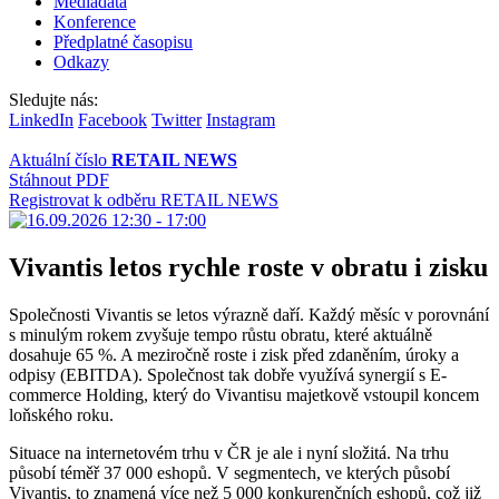
Mediadata
Konference
Předplatné časopisu
Odkazy
Sledujte nás:
LinkedIn
Facebook
Twitter
Instagram
Aktuální číslo
RETAIL NEWS
Stáhnout PDF
Registrovat k odběru RETAIL NEWS
Vivantis letos rychle roste v obratu i zisku
Společnosti Vivantis se letos výrazně daří. Každý měsíc v porovnání
s minulým rokem zvyšuje tempo růstu obratu, které aktuálně
dosahuje 65 %. A meziročně roste i zisk před zdaněním, úroky a
odpisy (EBITDA). Společnost tak dobře využívá synergií s E-
commerce Holding, který do Vivantisu majetkově vstoupil koncem
loňského roku.
Situace na internetovém trhu v ČR je ale i nyní složitá. Na trhu
působí téměř 37 000 eshopů. V segmentech, ve kterých působí
Vivantis, to znamená více než 5 000 konkurenčních eshopů, což již