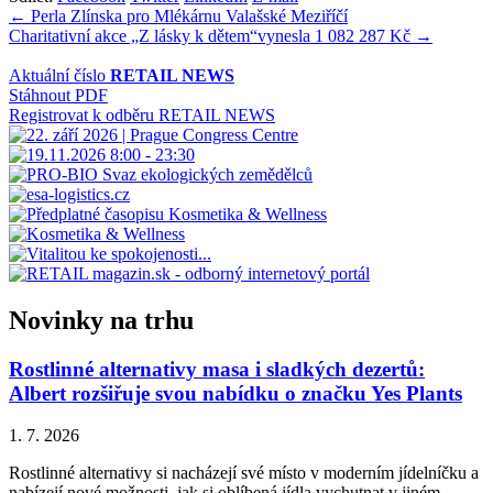
Navigace
← Perla Zlínska pro Mlékárnu Valašské Meziříčí
Charitativní akce „Z lásky k dětem“vynesla 1 082 287 Kč →
pro
příspěvek
Aktuální číslo
RETAIL NEWS
Stáhnout PDF
Registrovat k odběru RETAIL NEWS
Novinky na trhu
Rostlinné alternativy masa i sladkých dezertů:
Albert rozšiřuje svou nabídku o značku Yes Plants
1. 7. 2026
Rostlinné alternativy si nacházejí své místo v moderním jídelníčku a
nabízejí nové možnosti, jak si oblíbená jídla vychutnat v jiném