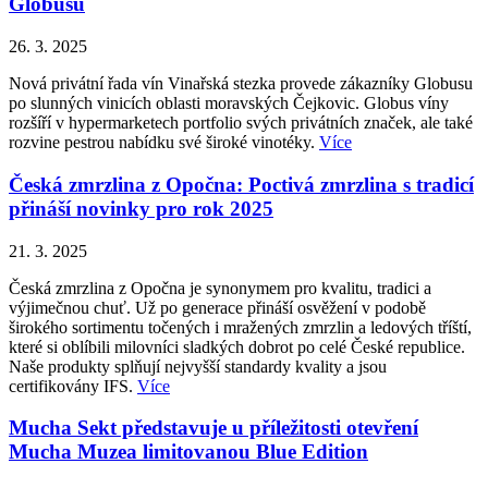
Globusu
26. 3. 2025
Nová privátní řada vín Vinařská stezka provede zákazníky Globusu
po slunných vinicích oblasti moravských Čejkovic. Globus víny
rozšíří v hypermarketech portfolio svých privátních značek, ale také
rozvine pestrou nabídku své široké vinotéky.
Více
Česká zmrzlina z Opočna: Poctivá zmrzlina s tradicí
přináší novinky pro rok 2025
21. 3. 2025
Česká zmrzlina z Opočna je synonymem pro kvalitu, tradici a
výjimečnou chuť. Už po generace přináší osvěžení v podobě
širokého sortimentu točených i mražených zmrzlin a ledových tříští,
které si oblíbili milovníci sladkých dobrot po celé České republice.
Naše produkty splňují nejvyšší standardy kvality a jsou
certifikovány IFS.
Více
Mucha Sekt představuje u příležitosti otevření
Mucha Muzea limitovanou Blue Edition