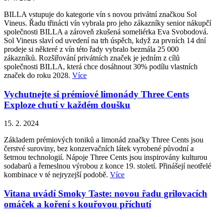
BILLA vstupuje do kategorie vín s novou privátní značkou Sol
Vineus. Řadu třinácti vín vybrala pro jeho zákazníky senior nákupčí
společnosti BILLA a zároveň zkušená someliérka Eva Svobodová.
Sol Vineus slaví od uvedení na trh úspěch, když za prvních 14 dní
prodeje si některé z vín této řady vybralo bezmála 25 000
zákazníků. Rozšiřování privátních značek je jedním z cílů
společnosti BILLA, která chce dosáhnout 30% podílu vlastních
značek do roku 2028.
Více
Vychutnejte si prémiové limonády Three Cents
Exploze chutí v každém doušku
15. 2. 2024
Základem prémiových toniků a limonád značky Three Cents jsou
čerstvé suroviny, bez konzervačních látek vyrobené původní a
šetrnou technologií. Nápoje Three Cents jsou inspirovány kulturou
sodabarů a řemeslnou výrobou z konce 19. století. Přinášejí neotřelé
kombinace v té nejryzejší podobě.
Více
Vitana uvádí Smoky Taste: novou řadu grilovacích
omáček a koření s kouřovou příchutí