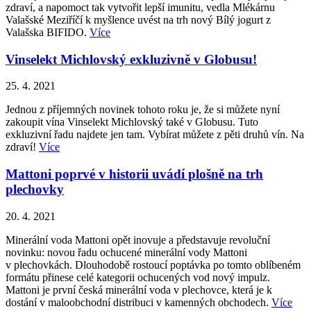
zdraví, a napomoct tak vytvořit lepší imunitu, vedla Mlékárnu
Valašské Meziříčí k myšlence uvést na trh nový Bílý jogurt z
Valašska BIFIDO.
Více
Vinselekt Michlovský exkluzivně v Globusu!
25. 4. 2021
Jednou z příjemných novinek tohoto roku je, že si můžete nyní
zakoupit vína Vinselekt Michlovský také v Globusu. Tuto
exkluzivní řadu najdete jen tam. Vybírat můžete z pěti druhů vín. Na
zdraví!
Více
Mattoni poprvé v historii uvádí plošně na trh
plechovky
20. 4. 2021
Minerální voda Mattoni opět inovuje a představuje revoluční
novinku: novou řadu ochucené minerální vody Mattoni
v plechovkách. Dlouhodobě rostoucí poptávka po tomto oblíbeném
formátu přinese celé kategorii ochucených vod nový impulz.
Mattoni je první česká minerální voda v plechovce, která je k
dostání v maloobchodní distribuci v kamenných obchodech.
Více