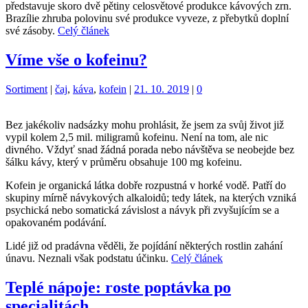
představuje skoro dvě pětiny celosvětové produkce kávových zrn.
Brazílie zhruba polovinu své produkce vyveze, z přebytků doplní
své zásoby.
Celý článek
Víme vše o kofeinu?
Kategorie:
Štítky:
Sortiment
|
čaj
,
káva
,
kofein
|
21. 10. 2019
|
0
Bez jakékoliv nadsázky mohu prohlásit, že jsem za svůj život již
vypil kolem 2,5 mil. miligramů kofeinu. Není na tom, ale nic
divného. Vždyť snad žádná porada nebo návštěva se neobejde bez
šálku kávy, který v průměru obsahuje 100 mg kofeinu.
Kofein je organická látka dobře rozpustná v horké vodě. Patří do
skupiny mírně návykových alkaloidů; tedy látek, na kterých vzniká
psychická nebo somatická závislost a návyk při zvyšujícím se a
opakovaném podávání.
Lidé již od pradávna věděli, že pojídání některých rostlin zahání
únavu. Neznali však podstatu účinku.
Celý článek
Teplé nápoje: roste poptávka po
specialitách