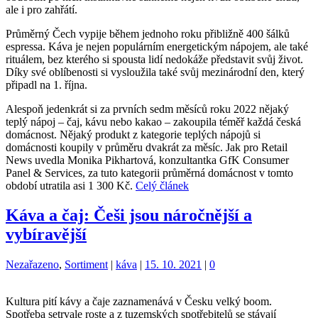
ale i pro zahřátí.
Průměrný Čech vypije během jednoho roku přibližně 400 šálků
espressa. Káva je nejen populárním energetickým nápojem, ale také
rituálem, bez kterého si spousta lidí nedokáže představit svůj život.
Díky své oblíbenosti si vysloužila také svůj mezinárodní den, který
připadl na 1. října.
Alespoň jedenkrát si za prvních sedm měsíců roku 2022 nějaký
teplý nápoj – čaj, kávu nebo kakao – zakoupila téměř každá česká
domácnost. Nějaký produkt z kategorie teplých nápojů si
domácnosti koupily v průměru dvakrát za měsíc. Jak pro Retail
News uvedla Monika Pikhartová, konzultantka GfK Consumer
Panel & Services, za tuto kategorii průměrná domácnost v tomto
období utratila asi 1 300 Kč.
Celý článek
Káva a čaj: Češi jsou náročnější a
vybíravější
Kategorie:
Štítky:
Nezařazeno
,
Sortiment
|
káva
|
15. 10. 2021
|
0
Kultura pití kávy a čaje zaznamenává v Česku velký boom.
Spotřeba setrvale roste a z tuzemských spotřebitelů se stávají