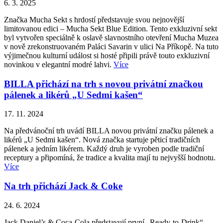
6. 3. 2025
Značka Mucha Sekt s hrdostí představuje svou nejnovější
limitovanou edici – Mucha Sekt Blue Edition. Tento exkluzivní sekt
byl vytvořen speciálně k oslavě slavnostního otevření Mucha Muzea
v nově zrekonstruovaném Paláci Savarin v ulici Na Příkopě. Na tuto
výjimečnou kulturní událost si hosté připili právě touto exkluzivní
novinkou v elegantní modré lahvi.
Více
BILLA přichází na trh s novou privátní značkou
pálenek a likérů „U Sedmi kašen“
17. 11. 2024
Na předvánoční trh uvádí BILLA novou privátní značku pálenek a
likérů „U Sedmi kašen“. Nová značka startuje pěticí tradičních
pálenek a jedním likérem. Každý druh je vyroben podle tradiční
receptury a připomíná, že tradice a kvalita mají tu nejvyšší hodnotu.
Více
Na trh přichází Jack & Coke
24. 6. 2024
Jack Daniel’s & Coca-Cola představují první „Ready-to-Drink“