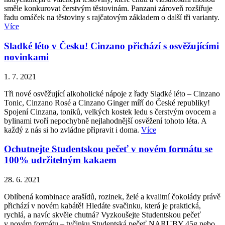
směle konkurovat čerstvým těstovinám. Panzani zároveň rozšiřuje
řadu omáček na těstoviny s rajčatovým základem o další tři varianty.
Více
Sladké léto v Česku! Cinzano přichází s osvěžujícími
novinkami
1. 7. 2021
Tři nové osvěžující alkoholické nápoje z řady Sladké léto – Cinzano
Tonic, Cinzano Rosé a Cinzano Ginger míří do České republiky!
Spojení Cinzana, toniků, velkých kostek ledu s čerstvým ovocem a
bylinami tvoří nepochybně nejlahodnější osvěžení tohoto léta. A
každý z nás si ho zvládne připravit i doma.
Více
Ochutnejte Studentskou pečeť v novém formátu se
100% udržitelným kakaem
28. 6. 2021
Oblíbená kombinace arašídů, rozinek, želé a kvalitní čokolády právě
přichází v novém kabátě! Hledáte svačinku, která je praktická,
rychlá, a navíc skvěle chutná? Vyzkoušejte Studentskou pečeť
v novém formátu – tyčinku Studentská pečeť NARUBY 45g nebo