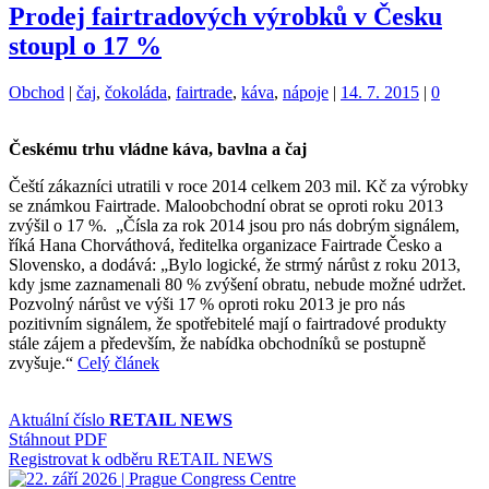
Prodej fairtradových výrobků v Česku
stoupl o 17 %
Kategorie:
Štítky:
Obchod
|
čaj
,
čokoláda
,
fairtrade
,
káva
,
nápoje
|
14. 7. 2015
|
0
Českému trhu vládne káva, bavlna a čaj
Čeští zákazníci utratili v roce 2014 celkem 203 mil. Kč za výrobky
se známkou Fairtrade. Maloobchodní obrat se oproti roku 2013
zvýšil o 17 %.
„Čísla za rok 2014 jsou pro nás dobrým signálem,
říká Hana Chorváthová, ředitelka organizace Fairtrade Česko a
Slovensko, a dodává: „Bylo logické, že strmý nárůst z roku 2013,
kdy jsme zaznamenali 80 % zvýšení obratu, nebude možné udržet.
Pozvolný nárůst ve výši 17 % oproti roku 2013 je pro nás
pozitivním signálem, že spotřebitelé mají o fairtradové produkty
stále zájem a především, že nabídka obchodníků se postupně
zvyšuje.“
Celý článek
Aktuální číslo
RETAIL NEWS
Stáhnout PDF
Registrovat k odběru RETAIL NEWS