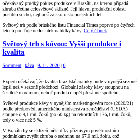
očekávaný prudký pokles produkce v Brazílii, na kterou připadá
zhruba třetina celosvětové sklizně. Její hlavní produkční oblasti
postihlo sucho, nejhorší za skoro sto posledních let.
Světový trh podle britského listu Financial Times poprvé po čtyřech
letech pociťuje nedostatek nabídky kávy.
Celý článek
Světový trh s kávou: Vyšší produkce i
kvalita
Kategorie:
Štítky:
Sortiment
|
káva
|
9. 11. 2020
|
0
Experti očekávají, že kvalita brazilské arabiky bude v nynější sezoně
lepší než v sezoně předchozí. Globální zásoby kávy stoupnou na
šestileté maximum, neboť produkce opět přesáhne spotřebu.
Světová produkce kávy v nynějším marketingovém roce (2020/21)
podle předpovědi amerického ministerstva zemědělství (USDA)
stoupne o 9,1 mil. žoků (po 60 kg) na rekordních 176,1 mil. žoků,
tedy o více než 5 %.
V Brazílii by se sklizeň měla díky příznivým povětrnostním
podmínkám zvýšit zhruba o sedminu na 67,9 mil. žoků, což