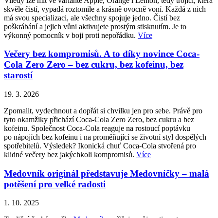
Viledy lze mít ve variantě Apple, Orange i Lemon, tedy trojici, která
skvěle čistí, vypadá roztomile a krásně ovocně voní. Každá z nich
má svou specializaci, ale všechny spojuje jedno. Čistí bez
poškrábání a jejich vůni aktivujete prostým stisknutím. Je to
výkonný pomocník v boji proti nepořádku.
Více
Večery bez kompromisů. A to díky novince Coca-
Cola Zero Zero – bez cukru, bez kofeinu, bez
starostí
19. 3. 2026
Zpomalit, vydechnout a dopřát si chvilku jen pro sebe. Právě pro
tyto okamžiky přichází Coca-Cola Zero Zero, bez cukru a bez
kofeinu. Společnost Coca-Cola reaguje na rostoucí poptávku
po nápojích bez kofeinu i na proměňující se životní styl dospělých
spotřebitelů. Výsledek? Ikonická chuť Coca-Cola stvořená pro
klidné večery bez jakýchkoli kompromisů.
Více
Medovník originál představuje Medovníčky – malá
potěšení pro velké radosti
1. 10. 2025