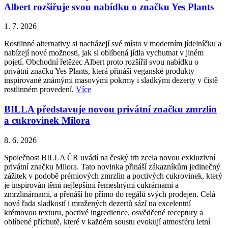
Albert rozšiřuje svou nabídku o značku Yes Plants
1. 7. 2026
Rostlinné alternativy si nacházejí své místo v moderním jídelníčku a
nabízejí nové možnosti, jak si oblíbená jídla vychutnat v jiném
pojetí. Obchodní řetězec Albert proto rozšířil svou nabídku o
privátní značku Yes Plants, která přináší veganské produkty
inspirované známými masovými pokrmy i sladkými dezerty v čistě
rostlinném provedení.
Více
BILLA představuje novou privátní značku zmrzlin
a cukrovinek Milora
8. 6. 2026
Společnost BILLA ČR uvádí na český trh zcela novou exkluzivní
privátní značku Milora. Tato novinka přináší zákazníkům jedinečný
zážitek v podobě prémiových zmrzlin a poctivých cukrovinek, který
je inspirován těmi nejlepšími řemeslnými cukrárnami a
zmrzlinárnami, a přenáší ho přímo do regálů svých prodejen. Celá
nová řada sladkostí i mražených dezertů sází na excelentní
krémovou texturu, poctivé ingredience, osvědčené receptury a
oblíbené příchutě, které v každém soustu evokují atmosféru letní