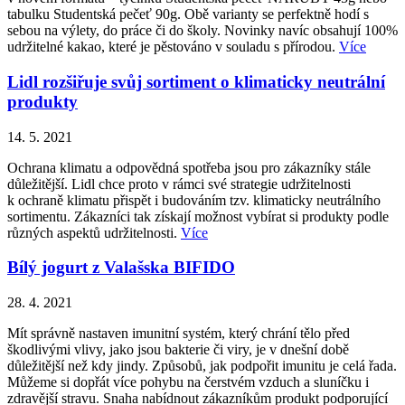
tabulku Studentská pečeť 90g. Obě varianty se perfektně hodí s
sebou na výlety, do práce či do školy. Novinky navíc obsahují 100%
udržitelné kakao, které je pěstováno v souladu s přírodou.
Více
Lidl rozšiřuje svůj sortiment o klimaticky neutrální
produkty
14. 5. 2021
Ochrana klimatu a odpovědná spotřeba jsou pro zákazníky stále
důležitější. Lidl chce proto v rámci své strategie udržitelnosti
k ochraně klimatu přispět i budováním tzv. klimaticky neutrálního
sortimentu. Zákazníci tak získají možnost vybírat si produkty podle
různých aspektů udržitelnosti.
Více
Bílý jogurt z Valašska BIFIDO
28. 4. 2021
Mít správně nastaven imunitní systém, který chrání tělo před
škodlivými vlivy, jako jsou bakterie či viry, je v dnešní době
důležitější než kdy jindy. Způsobů, jak podpořit imunitu je celá řada.
Můžeme si dopřát více pohybu na čerstvém vzduch a sluníčku i
zdravější stravu. Snaha nabídnout zákazníkům produkt podporující