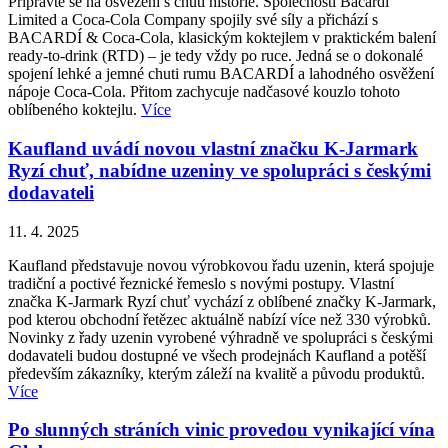
Připravte se na osvěžení s chutí historie. Společnosti Bacardi
Limited a Coca-Cola Company spojily své síly a přichází s
BACARDÍ & Coca-Cola, klasickým koktejlem v praktickém balení
ready-to-drink (RTD) – je tedy vždy po ruce. Jedná se o dokonalé
spojení lehké a jemné chuti rumu BACARDÍ a lahodného osvěžení
nápoje Coca-Cola. Přitom zachycuje nadčasové kouzlo tohoto
oblíbeného koktejlu.
Více
Kaufland uvádí novou vlastní značku K-Jarmark
Ryzí chuť, nabídne uzeniny ve spolupráci s českými
dodavateli
11. 4. 2025
Kaufland představuje novou výrobkovou řadu uzenin, která spojuje
tradiční a poctivé řeznické řemeslo s novými postupy. Vlastní
značka K-Jarmark Ryzí chuť vychází z oblíbené značky K-Jarmark,
pod kterou obchodní řetězec aktuálně nabízí více než 330 výrobků.
Novinky z řady uzenin vyrobené výhradně ve spolupráci s českými
dodavateli budou dostupné ve všech prodejnách Kaufland a potěší
především zákazníky, kterým záleží na kvalitě a původu produktů.
Více
Po slunných stráních vinic provedou vynikající vína