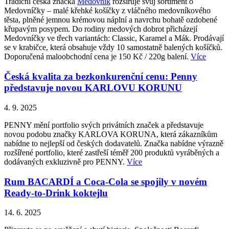
Tradiční česká značka
Medovník
rozšiřuje svůj sortiment o
Medovníčky – malé křehké košíčky z vláčného medovníkového
těsta, plněné jemnou krémovou náplní a navrchu bohatě ozdobené
křupavým posypem. Do rodiny medových dobrot přicházejí
Medovníčky ve třech variantách: Classic, Karamel a Mák. Prodávají
se v krabičce, která obsahuje vždy 10 samostatně balených košíčků.
Doporučená maloobchodní cena je 150 Kč / 220g balení.
Více
Česká kvalita za bezkonkurenční cenu: Penny
představuje novou KARLOVU KORUNU
4. 9. 2025
PENNY mění portfolio svých privátních značek a představuje
novou podobu značky KARLOVA KORUNA, která zákazníkům
nabídne to nejlepší od českých dodavatelů. Značka nabídne výrazně
rozšířené portfolio, které zastřeší téměř 200 produktů vyráběných a
dodávaných exkluzivně pro PENNY.
Více
Rum BACARDÍ a Coca-Cola se spojily v novém
Ready-to-Drink koktejlu
14. 6. 2025