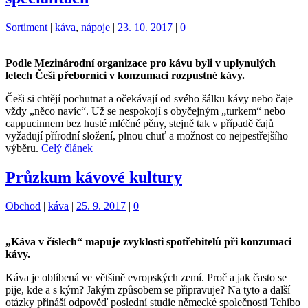
Kategorie:
Štítky:
Sortiment
|
káva
,
nápoje
|
23. 10. 2017
|
0
Podle Mezinárodní organizace pro kávu byli v uplynulých
letech Češi přeborníci v konzumaci rozpustné kávy.
Češi si chtějí pochutnat a očekávají od svého šálku kávy nebo čaje
vždy „něco navíc“. Už se nespokojí s obyčejným „turkem“ nebo
cappucinnem bez husté mléčné pěny, stejně tak v případě čajů
vyžadují přírodní složení, plnou chuť a možnost co nejpestřejšího
výběru.
Celý článek
Průzkum kávové kultury
Kategorie:
Štítky:
Obchod
|
káva
|
25. 9. 2017
|
0
„Káva v číslech“ mapuje zvyklosti spotřebitelů při konzumaci
kávy.
Káva je oblíbená ve většině evropských zemí. Proč a jak často se
pije, kde a s kým? Jakým způsobem se připravuje? Na tyto a další
otázky přináší odpověď poslední studie německé společnosti Tchibo