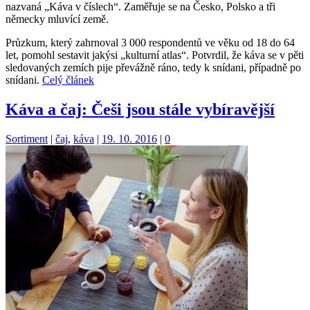
nazvaná „Káva v číslech“. Zaměřuje se na Česko, Polsko a tři
německy mluvící země.
Průzkum, který zahrnoval 3 000 respondentů ve věku od 18 do 64
let, pomohl sestavit jakýsi „kulturní atlas“. Potvrdil, že káva se v pěti
sledovaných zemích pije převážně ráno, tedy k snídani, případně po
snídani.
Celý článek
Káva a čaj: Češi jsou stále vybíravější
Kategorie:
Štítky:
Sortiment
|
čaj
,
káva
|
19. 10. 2016
|
0