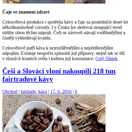
Čaje ve znamení zdraví
Celosvětová produkce i spotřeba kávy a čaje za posledních deset let
několikanásobně vzrostly. I v Česku lze sledovat stoupající trend
obliby obou těchto nápojů. Češi se zároveň stávají vzdělanějšími a
častěji vyhledávají kvalitu.
Celosvětově patří káva k nejrozšířenějším a nejoblíbenějším
nápojům. Existuje nespočet způsobů její přípravy, stejně tak se liší
v různých koutech světa i kultura její konzumace.
Celý článek
Češi a Slováci vloni nakoupili 218 tun
fairtradové kávy
Kategorie:
Štítky:
Obchod
|
fairtrade
,
káva
|
17. 6. 2016
|
0