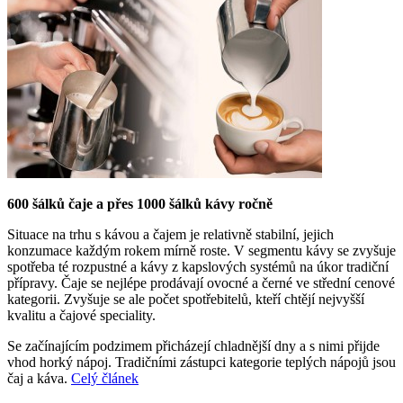
600 šálků čaje a přes 1000 šálků kávy ročně
Situace na trhu s kávou a čajem je relativně stabilní, jejich
konzumace každým rokem mírně roste. V segmentu kávy se zvyšuje
spotřeba té rozpustné a kávy z kapslových systémů na úkor tradiční
přípravy. Čaje se nejlépe prodávají ovocné a černé ve střední cenové
kategorii. Zvyšuje se ale počet spotřebitelů, kteří chtějí nejvyšší
kvalitu a čajové speciality.
Se začínajícím podzimem přicházejí chladnější dny a s nimi přijde
vhod horký nápoj. Tradičními zástupci kategorie teplých nápojů jsou
čaj a káva.
Celý článek