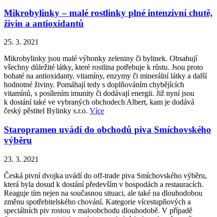
Mikrobylinky – malé rostlinky plné intenzivní chutě,
živin a antioxidantů
25. 3. 2021
Mikrobylinky jsou malé výhonky zeleniny či bylinek. Obsahují
všechny důležité látky, které rostlina potřebuje k růstu. Jsou proto
bohaté na antioxidanty, vitamíny, enzymy či minerální látky a další
hodnotné živiny. Pomáhají tedy s doplňováním chybějících
vitamínů, s posílením imunity či dodávají energii. Již nyní jsou
k dostání také ve vybraných obchodech Albert, kam je dodává
český pěstitel Bylinky s.r.o.
Více
Staropramen uvádí do obchodů piva Smíchovského
výběru
23. 3. 2021
Česká pivní dvojka uvádí do off-trade piva Smíchovského výběru,
která byla dosud k dostání především v hospodách a restauracích.
Reaguje tím nejen na současnou situaci, ale také na dlouhodobou
změnu spotřebitelského chování. Kategorie vícestupňových a
speciálních piv rostou v maloobchodu dlouhodobě. V případě