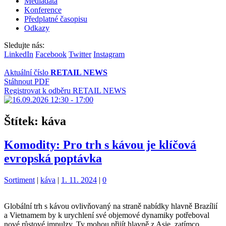
Mediadata
Konference
Předplatné časopisu
Odkazy
Sledujte nás:
LinkedIn
Facebook
Twitter
Instagram
Aktuální číslo
RETAIL NEWS
Stáhnout PDF
Registrovat k odběru RETAIL NEWS
Štítek:
káva
Komodity: Pro trh s kávou je klíčová
evropská poptávka
Kategorie:
Štítky:
Sortiment
|
káva
|
1. 11. 2024
|
0
Globální trh s kávou ovlivňovaný na straně nabídky hlavně Brazílií
a Vietnamem by k urychlení své objemové dynamiky potřeboval
nové růstové impulzy. Ty mohou přijít hlavně z Asie, zatímco