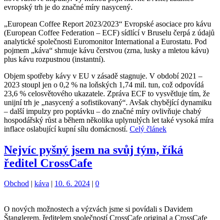
evropský trh je do značné míry nasycený.
„European Coffee Report 2023/2023“ Evropské asociace pro kávu
(European Coffee Federation – ECF) sídlící v Bruselu čerpá z údajů
analytické společnosti Euromonitor International a Eurostatu. Pod
pojmem „káva“ shrnuje kávu čerstvou (zrna, lusky a mletou kávu)
plus kávu rozpustnou (instantní).
Objem spotřeby kávy v EU v zásadě stagnuje. V období 2021 –
2023 stoupl jen o 0,2 % na loňských 1,74 mil. tun, což odpovídá
23,6 % celosvětového ukazatele. Zpráva ECF to vysvětluje tím, že
unijní trh je „nasycený a sofistikovaný“. Avšak chybějící dynamiku
– další impulzy pro poptávku – do značné míry ovlivňuje chabý
hospodářský růst a během několika uplynulých let také vysoká míra
inflace oslabující kupní sílu domácností.
Celý článek
Nejvíc pyšný jsem na svůj tým, říká
ředitel CrossCafe
Kategorie:
Štítky:
Obchod
|
káva
|
10. 6. 2024
|
0
O nových možnostech a výzvách jsme si povídali s Davidem
Štanglerem, ředitelem společností CrossCafe original a CrossCafe