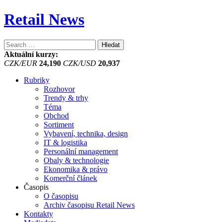
Retail News
Vyhledávání
Aktuální kurzy:
CZK/EUR
24,190
CZK/USD
20,937
Rubriky
Rozhovor
Trendy & trhy
Téma
Obchod
Sortiment
Vybavení, technika, design
IT & logistika
Personální management
Obaly & technologie
Ekonomika & právo
Komerční článek
Časopis
O časopisu
Archiv časopisu Retail News
Kontakty