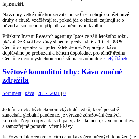
fajnšmekři.
Navzdory velké míře konzervatismu se Češi nebojí zkoušet nové
druhy a chutě, vzdělávají se, pokud jde o složení, zajímají se o
původ a jsou ochotni připlatit za prémiovou kvalitu.
Průzkum Instant Research agentury Ipsos ze září letošního roku,
ukázal, že život bez kávy si neumí představit 6 z 10 lidí, 88 %
Čechů vypije alespoň jeden šálek denně. Nejraději si kávu
dopřáváme po probuzení a během dopoledne, pro téměř třetinu
Čechů je neodmyslitelnou součástí pracovního dne.
Celý článek
Světové komoditní trhy: Káva značně
zdražila
Kategorie:
Štítky:
Sortiment
|
káva
|
28. 7. 2021
|
0
Jedním z neblahých ekonomických důsledků, které po sobě
zanechala globální pandemie, je výrazné zdražování četných
komodit. Nejen ropy a dalších paliv, ale také oceli, stavebního dřeva
a samozřejmě potravin, včetně kávy.
Klíčovým faktorem ženoucím cenu kávy (zrn určených k pražení) je