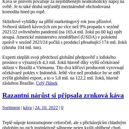
Káva se právem považuje za nejoblíbenější nealkoholický nápoj na
světě. Je to také druhá nejčastěji mezinárodně obchodovaná
komodita hned po ropě.
Sklizňové vyhlídky na příští marketingový rok jsou příznivé.
Světová sklizeň kávových zrn po více než 9% propadu v sezóně
2021/22 ovlivněném pandemií (na 165,4 mil. žoků po 60 kg) opět
stoupá. Americké ministerstvo zemědělství (USDA) v pololetní
zprávě v sezóně 2023/24 počítá s produkcí přesahující 174 mil. žoků
(zhruba 104 mil. tun).
Experti zlepšili svoji předchozí globální předpověď z loňského
prosince o výrazných 4,3 mil. žoků hlavně díky vyšší očekávané
sklizni v Brazílii a Vietnamu. Tito dva klíčoví producenti vyrovnají
očekávaný pokles v Indonésii. Ještě více než produkce by se měl
zvýšit globální export, a to o 5,8 mil. na 122,2 mil. žoků, hlavně
zásluhou Brazílie.
Celý článek
Razantní nárůst si připsala zrnková káva
Kategorie:
Štítky:
Sortiment
|
káva
|
24. 10. 2022
|
0
Teplé nápoje konzumujeme celoročně, ale s přicházejícím chladným
obdobím po nich instinktivně sáhneme nejen kvůli oblíbené chuti,