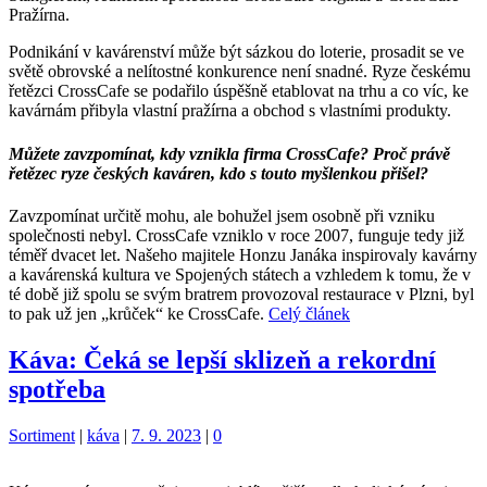
Pražírna.
Podnikání v kavárenství může být sázkou do loterie, prosadit se ve
světě obrovské a nelítostné konkurence není snadné. Ryze českému
řetězci CrossCafe se podařilo úspěšně etablovat na trhu a co víc, ke
kavárnám přibyla vlastní pražírna a obchod s vlastními produkty.
Můžete zavzpomínat, kdy vznikla firma CrossCafe? Proč právě
řetězec ryze českých kaváren, kdo s touto myšlenkou přišel?
Zavzpomínat určitě mohu, ale bohužel jsem osobně při vzniku
společnosti nebyl. CrossCafe vzniklo v roce 2007, funguje tedy již
téměř dvacet let. Našeho majitele Honzu Janáka inspirovaly kavárny
a kavárenská kultura ve Spojených státech a vzhledem k tomu, že v
té době již spolu se svým bratrem provozoval restaurace v Plzni, byl
to pak už jen „krůček“ ke CrossCafe.
Celý článek
Káva: Čeká se lepší sklizeň a rekordní
spotřeba
Kategorie:
Štítky:
Sortiment
|
káva
|
7. 9. 2023
|
0