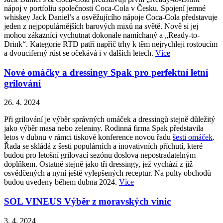
nápoj v portfoliu společnosti Coca-Cola v Česku. Spojení jemné
whiskey Jack Daniel’s a osvěžujícího nápoje Coca-Cola představuje
jeden z nejpopulárnějších barových mixů na světě. Nově si jej
mohou zákazníci vychutnat dokonale namíchaný a „Ready-to-
Drink“. Kategorie RTD patří napříč trhy k těm nejrychleji rostoucím
a dvouciferný růst se očekává i v dalších letech.
Více
Nové omáčky a dressingy Spak pro perfektní letní
grilování
26. 4. 2024
Při grilování je výběr správných omáček a dressingů stejně důležitý
jako výběr masa nebo zeleniny. Rodinná firma Spak představila
letos v dubnu v rámci tiskové konference novou řadu
šesti omáček
.
Řada se skládá z šesti populárních a inovativních příchutí, které
budou pro letošní grilovací sezónu doslova nepostradatelným
doplňkem. Ostatně stejně jako tři dressingy, jež vychází z již
osvědčených a nyní ještě vylepšených receptur. Na pulty obchodů
budou uvedeny během dubna 2024.
Více
SOL VINEUS Výběr z moravských vinic
3. 4. 2024