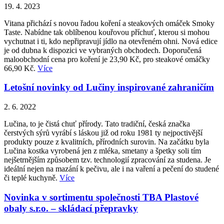
19. 4. 2023
Vitana přichází s novou řadou koření a steakových omáček Smoky
Taste. Nabídne tak oblíbenou kouřovou příchuť, kterou si mohou
vychutnat i ti, kdo nepřipravují jídlo na otevřeném ohni. Nová edice
je od dubna k dispozici ve vybraných obchodech. Doporučená
maloobchodní cena pro koření je 23,90 Kč, pro steakové omáčky
66,90 Kč.
Více
Letošní novinky od Lučiny inspirované zahraničím
2. 6. 2022
Lučina, to je čistá chuť přírody. Tato tradiční, česká značka
čerstvých sýrů vyrábí s láskou již od roku 1981 ty nejpoctivější
produkty pouze z kvalitních, přírodních surovin. Na začátku byla
Lučina kostka vyrobená jen z mléka, smetany a špetky soli tím
nejšetrnějším způsobem tzv. technologií zpracování za studena. Je
ideální nejen na mazání k pečivu, ale i na vaření a pečení do studené
či teplé kuchyně.
Více
Novinka v sortimentu společnosti TBA Plastové
obaly s.r.o. – skládací přepravky