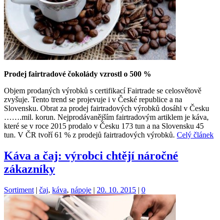
Prodej fairtradové čokolády vzrostl o 500 %
Objem prodaných výrobků s certifikací Fairtrade se celosvětově
zvyšuje. Tento trend se projevuje i v České republice a na
Slovensku. Obrat za prodej fairtradových výrobků dosáhl v Česku
…….mil. korun. Nejprodávanějším fairtradovým artiklem je káva,
které se v roce 2015 prodalo v Česku 173 tun a na Slovensku 45
tun. V ČR tvoří 61 % z prodejů fairtradových výrobků.
Celý článek
Káva a čaj: výrobci chtějí náročné
zákazníky
Kategorie:
Štítky:
Sortiment
|
čaj
,
káva
,
nápoje
|
20. 10. 2015
|
0