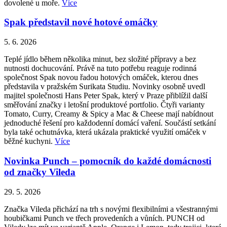
dovolené u moře.
Více
Spak představil nové hotové omáčky
5. 6. 2026
Teplé jídlo během několika minut, bez složité přípravy a bez
nutnosti dochucování. Právě na tuto potřebu reaguje rodinná
společnost Spak novou řadou hotových omáček, kterou dnes
představila v pražském Surikata Studiu. Novinky osobně uvedl
majitel společnosti Hans Peter Spak, který v Praze přiblížil další
směřování značky i letošní produktové portfolio. Čtyři varianty
Tomato, Curry, Creamy & Spicy a Mac & Cheese mají nabídnout
jednoduché řešení pro každodenní domácí vaření. Součástí setkání
byla také ochutnávka, která ukázala praktické využití omáček v
běžné kuchyni.
Více
Novinka Punch – pomocník do každé domácnosti
od značky Vileda
29. 5. 2026
Značka Vileda přichází na trh s novými flexibilními a všestrannými
houbičkami Punch ve třech provedeních a vůních. PUNCH od