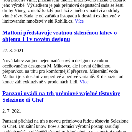
jeho výrobě. Výsledkem je pak prémiová degustační sada se šesti
druhy Viney, z nichž každý pochází z jiného vinařství a odrůdy
vinné révy. Sada je od začátku listopadu k dostání exkluzivně v
limitovaném množství v síti Rohlík.cz.
Více
Mattoni představuje vratnou skleněnou lahev o
objemu 1 l v novém designu
27. 8. 2021
Nová lahev zaujme nejen nadčasovým designem z rukou
oceňovaného designera M. Mikovce, ale i první dělitelnou
přepravkou na trhu pro komfortnější přepravu. Minerální voda
Mattoni je k dostání v neperlivé a perlivé variantě. K dispozici od
konce září exkluzivně v prodejnách Lidl.
Více
Panzani uvádí na trh prémiové vaječné těstoviny
Selezione di Chef
2. 7. 2021
Panzani přichází na trh s novou prémiovou řadou těstovin Selezione
di Chef. Unikátní know-how a domácí výrobní postup zaručují
nadýchanější a vláčnější těstoviny, které chutí a vlastnostmi mohou