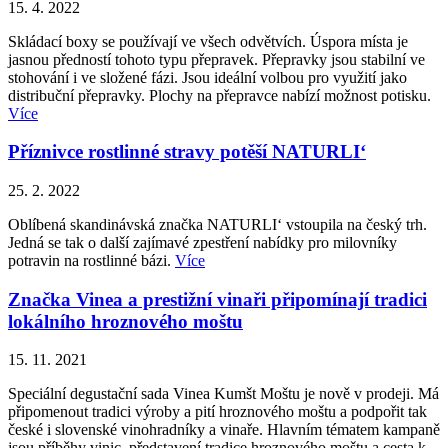
15. 4. 2022
Skládací boxy se používají ve všech odvětvích. Úspora místa je
jasnou předností tohoto typu přepravek. Přepravky jsou stabilní ve
stohování i ve složené fázi. Jsou ideální volbou pro využití jako
distribuční přepravky. Plochy na přepravce nabízí možnost potisku.
Více
Příznivce rostlinné stravy potěší NATURLI‘
25. 2. 2022
Oblíbená skandinávská značka NATURLI‘ vstoupila na český trh.
Jedná se tak o další zajímavé zpestření nabídky pro milovníky
potravin na rostlinné bázi.
Více
Značka Vinea a prestižní vinaři připomínají tradici
lokálního hroznového moštu
15. 11. 2021
Speciální degustační sada Vinea Kumšt Moštu je nově v prodeji. Má
připomenout tradici výroby a pití hroznového moštu a podpořit tak
české i slovenské vinohradníky a vinaře. Hlavním tématem kampaně
jsou příběhy vinic, představení tradice hroznového moštu a cesta k