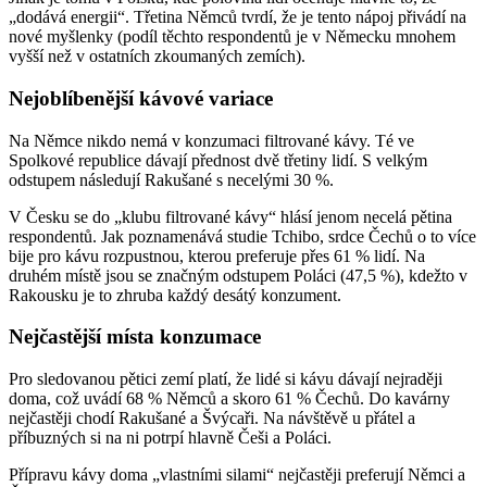
„dodává energii“. Třetina Němců tvrdí, že je tento nápoj přivádí na
nové myšlenky (podíl těchto respondentů je v Německu mnohem
vyšší než v ostatních zkoumaných zemích).
Nejoblíbenější kávové variace
Na Němce nikdo nemá v konzumaci filtrované kávy. Té ve
Spolkové republice dávají přednost dvě třetiny lidí. S velkým
odstupem následují Rakušané s necelými 30 %.
V Česku se do „klubu filtrované kávy“ hlásí jenom necelá pětina
respondentů. Jak poznamenává studie Tchibo, srdce Čechů o to více
bije pro kávu rozpustnou, kterou preferuje přes 61 % lidí. Na
druhém místě jsou se značným odstupem Poláci (47,5 %), kdežto v
Rakousku je to zhruba každý desátý konzument.
Nejčastější místa konzumace
Pro sledovanou pětici zemí platí, že lidé si kávu dávají nejraději
doma, což uvádí 68 % Němců a skoro 61 % Čechů. Do kavárny
nejčastěji chodí Rakušané a Švýcaři. Na návštěvě u přátel a
příbuzných si na ni potrpí hlavně Češi a Poláci.
Přípravu kávy doma „vlastními silami“ nejčastěji preferují Němci a