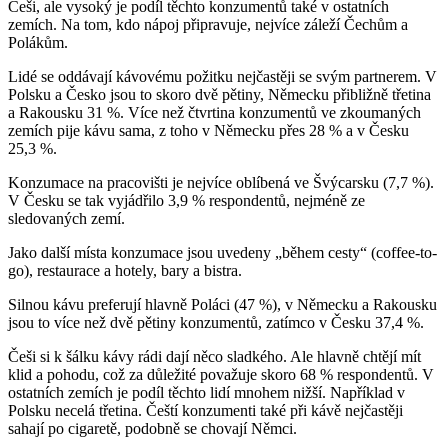
Češi, ale vysoký je podíl těchto konzumentů také v ostatních
zemích. Na tom, kdo nápoj připravuje, nejvíce záleží Čechům a
Polákům.
Lidé se oddávají kávovému požitku nejčastěji se svým partnerem. V
Polsku a Česko jsou to skoro dvě pětiny, Německu přibližně třetina
a Rakousku 31 %. Více než čtvrtina konzumentů ve zkoumaných
zemích pije kávu sama, z toho v Německu přes 28 % a v Česku
25,3 %.
Konzumace na pracovišti je nejvíce oblíbená ve Švýcarsku (7,7 %).
V Česku se tak vyjádřilo 3,9 % respondentů, nejméně ze
sledovaných zemí.
Jako další místa konzumace jsou uvedeny „během cesty“ (coffee-to-
go), restaurace a hotely, bary a bistra.
Silnou kávu preferují hlavně Poláci (47 %), v Německu a Rakousku
jsou to více než dvě pětiny konzumentů, zatímco v Česku 37,4 %.
Češi si k šálku kávy rádi dají něco sladkého. Ale hlavně chtějí mít
klid a pohodu, což za důležité považuje skoro 68 % respondentů. V
ostatních zemích je podíl těchto lidí mnohem nižší. Například v
Polsku necelá třetina. Čeští konzumenti také při kávě nejčastěji
sahají po cigaretě, podobně se chovají Němci.