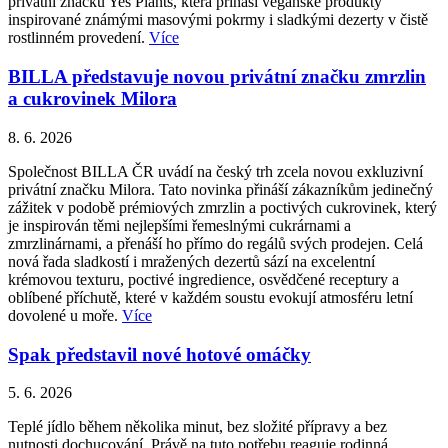
privátní značku Yes Plants, která přináší veganské produkty
inspirované známými masovými pokrmy i sladkými dezerty v čistě
rostlinném provedení.
Více
BILLA představuje novou privátní značku zmrzlin
a cukrovinek Milora
8. 6. 2026
Společnost BILLA ČR uvádí na český trh zcela novou exkluzivní
privátní značku Milora. Tato novinka přináší zákazníkům jedinečný
zážitek v podobě prémiových zmrzlin a poctivých cukrovinek, který
je inspirován těmi nejlepšími řemeslnými cukrárnami a
zmrzlinárnami, a přenáší ho přímo do regálů svých prodejen. Celá
nová řada sladkostí i mražených dezertů sází na excelentní
krémovou texturu, poctivé ingredience, osvědčené receptury a
oblíbené příchutě, které v každém soustu evokují atmosféru letní
dovolené u moře.
Více
Spak představil nové hotové omáčky
5. 6. 2026
Teplé jídlo během několika minut, bez složité přípravy a bez
nutnosti dochucování. Právě na tuto potřebu reaguje rodinná