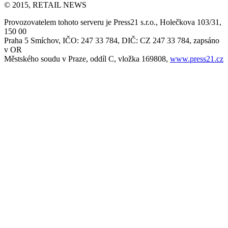
© 2015, RETAIL NEWS
Provozovatelem tohoto serveru je Press21 s.r.o., Holečkova 103/31,
150 00
Praha 5 Smíchov, IČO: 247 33 784, DIČ: CZ 247 33 784, zapsáno
v OR
Městského soudu v Praze, oddíl C, vložka 169808,
www.press21.cz