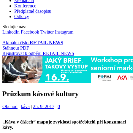
Mediadata
Konference
Předplatné časopisu
Odkazy
Sledujte nás:
LinkedIn
Facebook
Twitter
Instagram
Aktuální číslo
RETAIL NEWS
Stáhnout PDF
Registrovat k odběru RETAIL NEWS
Průzkum kávové kultury
Kategorie:
Štítky:
Obchod
|
káva
|
25. 9. 2017
|
0
„Káva v číslech“ mapuje zvyklosti spotřebitelů při konzumaci
kávy.