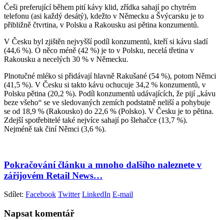
Češi preferující během pití kávy klid, zřídka sahají po chytrém
telefonu (asi každý desátý), kdežto v Německu a Švýcarsku je to
přibližně čtvrtina, v Polsku a Rakousku asi pětina konzumentů.
V Česku byl zjištěn nejvyšší podíl konzumentů, kteří si kávu sladí
(44,6 %). O něco méně (42 %) je to v Polsku, necelá třetina v
Rakousku a necelých 30 % v Německu.
Plnotučné mléko si přidávají hlavně Rakušané (54 %), potom Němci
(41,5 %). V Česku si takto kávu ochucuje 34,2 % konzumentů, v
Polsku pětina (20,2 %). Podíl konzumentů udávajících, že pijí „kávu
beze všeho“ se ve sledovaných zemích podstatně neliší a pohybuje
se od 18,9 % (Rakousko) do 22,6 % (Polsko). V Česku je to pětina.
Zdejší spotřebitelé také nejvíce sahají po šlehačce (13,7 %).
Nejméně tak činí Němci (3,6 %).
Pokračování článku a mnoho dalšího naleznete v
zářijovém Retail News…
Sdílet:
Facebook
Twitter
LinkedIn
E-mail
Napsat komentář