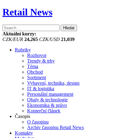
Retail News
Vyhledávání
Aktuální kurzy:
CZK/EUR
24,265
CZK/USD
21,039
Rubriky
Rozhovor
Trendy & trhy
Téma
Obchod
Sortiment
Vybavení, technika, design
IT & logistika
Personální management
Obaly & technologie
Ekonomika & právo
Komerční článek
Časopis
O časopisu
Archiv časopisu Retail News
Kontakty