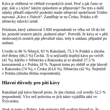
Káva je oblíbená ve většině evropských zemí. Proč a jak často se
pije, kde a s kým? Jakým způsobem se připravuje? Na tyto a další
otázky přináší odpověď poslední studie německé společnosti Tchibo
nazvaná „Káva v číslech“. Zaměřuje se na Česko, Polsko a tři
německy mluvící země.
Průzkum, který zahrnoval 3 000 respondentů ve věku od 18 do 64
let, pomohl sestavit jakýsi „kulturní atlas“. Potvrdil, že káva se v pěti
sledovaných zemích pije převážně ráno, tedy k snídani, případně po
snídani.
Uvedlo to 86 % Němců, 83 % Rakušanů, 75,3 % Poláků a zhruba
dvě třetiny (66,5 %) Čechů. Ti si nejčastěji dopřejí kávu po večeři
(41 %), kdežto v Německu a Rakousku je to shodně 27,5 %
konzumentů a v Polsku 18 %. Naproti tomu po obědě se pije hlavně
v Rakousku (74 %), v Česku (63,6 %), Německu (42 %). Nejméně
v Polsku (zhruba třetina respondentů).
Hlavní důvody pro pití kávy
Rakušané pijí kávu hlavně proto, že jim chutná, což uvedlo 52,5 %
respondentů. Více než polovina se jich takto vyjádřila také ve
Švýcarsku.
Jinak je tomu v Polsku, kde polovina lidí oceňuje hlavně to, že