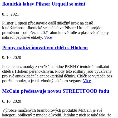
Ikonická lahev Pilsner Urquell se mění
8. 3. 2021
Pilsner Urquell představuje další důležitý krok na cestě
k udržitelnosti. Ikonické vratné lahve Pilsner Urquell projdou
proměnou – od března 2021 aluminiové folie a plastové nálepky
nahradí papírové etikety.
Více
Penny nabízí inovativní chléb s Hlohem
9. 10. 2020
Po chlebu z mouky z cvrčků nabídne PENNY tentokrát unikátní
chléb s Hlohem peřenoklaným. Plody této rostliny jsou využívány
pro své antioxidační a antibakteriální účinky. Chléb je vyráběn bez
použití mouky, a je tak vhodný také pro vegany.
Více
McCain představuje novou STREETFOOD řadu
6. 10. 2020
Výrobce mražených bramborových produktů McCain je své
kategorii oblíbený z mnoha důvodů. Jedním z nich je také fakt, že