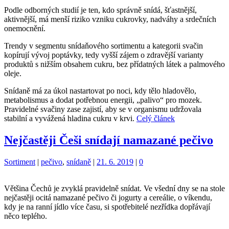
Podle odborných studií je ten, kdo správně snídá, šťastnější,
aktivnější, má menší riziko vzniku cukrovky, nadváhy a srdečních
onemocnění.
Trendy v segmentu snídaňového sortimentu a kategorii svačin
kopírují vývoj poptávky, tedy vyšší zájem o zdravější varianty
produktů s nižším obsahem cukru, bez přídatných látek a palmového
oleje.
Snídaně má za úkol nastartovat po noci, kdy tělo hladovělo,
metabolismus a dodat potřebnou energii, „palivo“ pro mozek.
Pravidelné svačiny zase zajistí, aby se v organismu udržovala
stabilní a vyvážená hladina cukru v krvi.
Celý článek
Nejčastěji Češi snídají namazané pečivo
Kategorie:
Štítky:
Sortiment
|
pečivo
,
snídaně
|
21. 6. 2019
|
0
Většina Čechů je zvyklá pravidelně snídat. Ve všední dny se na stole
nejčastěji ocitá namazané pečivo či jogurty a cereálie, o víkendu,
kdy je na ranní jídlo více času, si spotřebitelé nezřídka dopřávají
něco teplého.