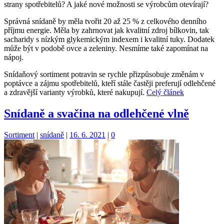
strany spotřebitelů? A jaké nové možnosti se výrobcům otevírají?
Správná snídaně by měla tvořit 20 až 25 % z celkového denního
příjmu energie. Měla by zahrnovat jak kvalitní zdroj bílkovin, tak
sacharidy s nízkým glykemickým indexem i kvalitní tuky. Dodatek
může být v podobě ovce a zeleniny. Nesmíme také zapomínat na
nápoj.
Snídaňový sortiment potravin se rychle přizpůsobuje změnám v
poptávce a zájmu spotřebitelů, kteří stále častěji preferují odlehčené
a zdravější varianty výrobků, které nakupují.
Celý článek
Snídaně a svačina na odlehčené vlně
Kategorie:
Štítky:
Sortiment
|
snídaně
|
16. 6. 2021
|
0