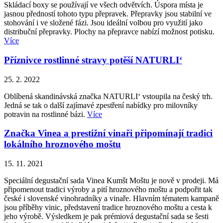
Skládací boxy se používají ve všech odvětvích. Úspora místa je
jasnou předností tohoto typu přepravek. Přepravky jsou stabilní ve
stohování i ve složené fázi. Jsou ideální volbou pro využití jako
distribuční přepravky. Plochy na přepravce nabízí možnost potisku.
Více
Příznivce rostlinné stravy potěší NATURLI‘
25. 2. 2022
Oblíbená skandinávská značka NATURLI‘ vstoupila na český trh.
Jedná se tak o další zajímavé zpestření nabídky pro milovníky
potravin na rostlinné bázi.
Více
Značka Vinea a prestižní vinaři připomínají tradici
lokálního hroznového moštu
15. 11. 2021
Speciální degustační sada Vinea Kumšt Moštu je nově v prodeji. Má
připomenout tradici výroby a pití hroznového moštu a podpořit tak
české i slovenské vinohradníky a vinaře. Hlavním tématem kampaně
jsou příběhy vinic, představení tradice hroznového moštu a cesta k
jeho výrobě. Výsledkem je pak prémiová degustační sada se šesti