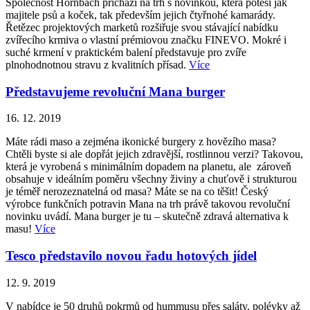
Společnost Hornbach přichází na trh s novinkou, která potěší jak
majitele psů a koček, tak především jejich čtyřnohé kamarády.
Řetězec projektových marketů rozšiřuje svou stávající nabídku
zvířecího krmiva o vlastní prémiovou značku FINEVO. Mokré i
suché krmení v praktickém balení představuje pro zvíře
plnohodnotnou stravu z kvalitních přísad.
Více
Představujeme revoluční Mana burger
16. 12. 2019
Máte rádi maso a zejména ikonické burgery z hovězího masa?
Chtěli byste si ale dopřát jejich zdravější, rostlinnou verzi? Takovou,
která je vyrobená s minimálním dopadem na planetu, ale zároveň
obsahuje v ideálním poměru všechny živiny a chuťově i strukturou
je téměř nerozeznatelná od masa? Máte se na co těšit! Český
výrobce funkčních potravin Mana na trh právě takovou revoluční
novinku uvádí. Mana burger je tu – skutečně zdravá alternativa k
masu!
Více
Tesco představilo novou řadu hotových jídel
12. 9. 2019
V nabídce je 50 druhů pokrmů od hummusu přes saláty, polévky až