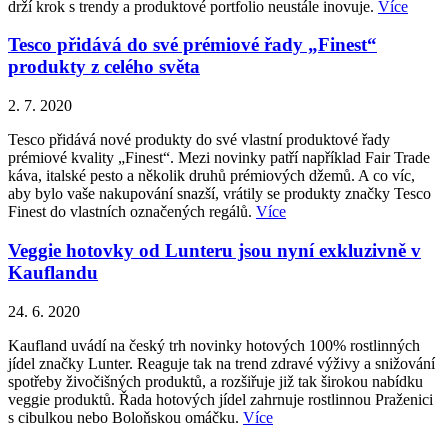
drží krok s trendy a produktové portfolio neustále inovuje.
Více
Tesco přidává do své prémiové řady „Finest“
produkty z celého světa
2. 7. 2020
Tesco přidává nové produkty do své vlastní produktové řady
prémiové kvality „Finest“. Mezi novinky patří například Fair Trade
káva, italské pesto a několik druhů prémiových džemů. A co víc,
aby bylo vaše nakupování snazší, vrátily se produkty značky Tesco
Finest do vlastních označených regálů.
Více
Veggie hotovky od Lunteru jsou nyní exkluzivně v
Kauflandu
24. 6. 2020
Kaufland uvádí na český trh novinky hotových 100% rostlinných
jídel značky Lunter. Reaguje tak na trend zdravé výživy a snižování
spotřeby živočišných produktů, a rozšiřuje již tak širokou nabídku
veggie produktů. Řada hotových jídel zahrnuje rostlinnou Praženici
s cibulkou nebo Boloňskou omáčku.
Více