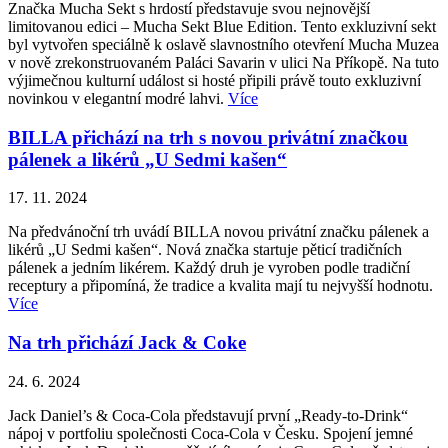
Značka Mucha Sekt s hrdostí představuje svou nejnovější
limitovanou edici – Mucha Sekt Blue Edition. Tento exkluzivní sekt
byl vytvořen speciálně k oslavě slavnostního otevření Mucha Muzea
v nově zrekonstruovaném Paláci Savarin v ulici Na Příkopě. Na tuto
výjimečnou kulturní událost si hosté připili právě touto exkluzivní
novinkou v elegantní modré lahvi.
Více
BILLA přichází na trh s novou privátní značkou
pálenek a likérů „U Sedmi kašen“
17. 11. 2024
Na předvánoční trh uvádí BILLA novou privátní značku pálenek a
likérů „U Sedmi kašen“. Nová značka startuje pěticí tradičních
pálenek a jedním likérem. Každý druh je vyroben podle tradiční
receptury a připomíná, že tradice a kvalita mají tu nejvyšší hodnotu.
Více
Na trh přichází Jack & Coke
24. 6. 2024
Jack Daniel’s & Coca-Cola představují první „Ready-to-Drink“
nápoj v portfoliu společnosti Coca-Cola v Česku. Spojení jemné