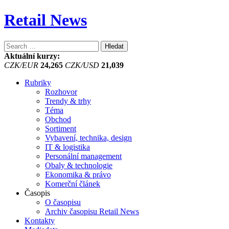
Retail News
Vyhledávání
Aktuální kurzy:
CZK/EUR
24,265
CZK/USD
21,039
Rubriky
Rozhovor
Trendy & trhy
Téma
Obchod
Sortiment
Vybavení, technika, design
IT & logistika
Personální management
Obaly & technologie
Ekonomika & právo
Komerční článek
Časopis
O časopisu
Archiv časopisu Retail News
Kontakty