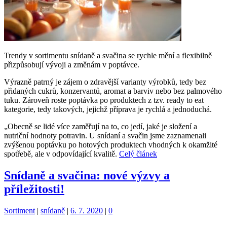
Trendy v sortimentu snídaně a svačina se rychle mění a flexibilně
přizpůsobují vývoji a změnám v poptávce.
Výrazně patrný je zájem o zdravější varianty výrobků, tedy bez
přidaných cukrů, konzervantů, aromat a barviv nebo bez palmového
tuku. Zároveň roste poptávka po produktech z tzv. ready to eat
kategorie, tedy takových, jejichž příprava je rychlá a jednoduchá.
„Obecně se lidé více zaměřují na to, co jedí, jaké je složení a
nutriční hodnoty potravin. U snídaní a svačin jsme zaznamenali
zvýšenou poptávku po hotových produktech vhodných k okamžité
spotřebě, ale v odpovídající kvalitě.
Celý článek
Snídaně a svačina: nové výzvy a
příležitosti!
Kategorie:
Štítky:
Sortiment
|
snídaně
|
6. 7. 2020
|
0