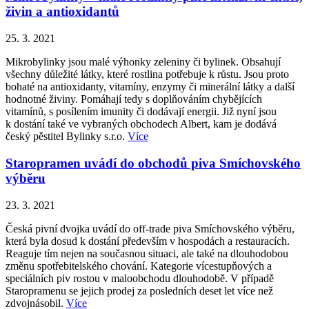
živin a antioxidantů
25. 3. 2021
Mikrobylinky jsou malé výhonky zeleniny či bylinek. Obsahují
všechny důležité látky, které rostlina potřebuje k růstu. Jsou proto
bohaté na antioxidanty, vitamíny, enzymy či minerální látky a další
hodnotné živiny. Pomáhají tedy s doplňováním chybějících
vitamínů, s posílením imunity či dodávají energii. Již nyní jsou
k dostání také ve vybraných obchodech Albert, kam je dodává
český pěstitel Bylinky s.r.o.
Více
Staropramen uvádí do obchodů piva Smíchovského
výběru
23. 3. 2021
Česká pivní dvojka uvádí do off-trade piva Smíchovského výběru,
která byla dosud k dostání především v hospodách a restauracích.
Reaguje tím nejen na současnou situaci, ale také na dlouhodobou
změnu spotřebitelského chování. Kategorie vícestupňových a
speciálních piv rostou v maloobchodu dlouhodobě. V případě
Staropramenu se jejich prodej za posledních deset let více než
zdvojnásobil.
Více