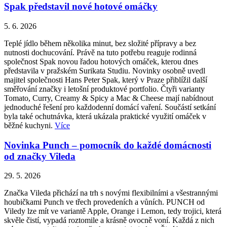
Spak představil nové hotové omáčky
5. 6. 2026
Teplé jídlo během několika minut, bez složité přípravy a bez
nutnosti dochucování. Právě na tuto potřebu reaguje rodinná
společnost Spak novou řadou hotových omáček, kterou dnes
představila v pražském Surikata Studiu. Novinky osobně uvedl
majitel společnosti Hans Peter Spak, který v Praze přiblížil další
směřování značky i letošní produktové portfolio. Čtyři varianty
Tomato, Curry, Creamy & Spicy a Mac & Cheese mají nabídnout
jednoduché řešení pro každodenní domácí vaření. Součástí setkání
byla také ochutnávka, která ukázala praktické využití omáček v
běžné kuchyni.
Více
Novinka Punch – pomocník do každé domácnosti
od značky Vileda
29. 5. 2026
Značka Vileda přichází na trh s novými flexibilními a všestrannými
houbičkami Punch ve třech provedeních a vůních. PUNCH od
Viledy lze mít ve variantě Apple, Orange i Lemon, tedy trojici, která
skvěle čistí, vypadá roztomile a krásně ovocně voní. Každá z nich