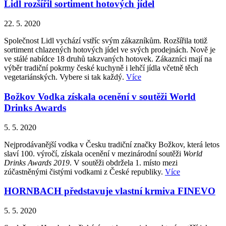
Lidl rozšířil sortiment hotových jídel
22. 5. 2020
Společnost Lidl vychází vstříc svým zákazníkům. Rozšířila totiž
sortiment chlazených hotových jídel ve svých prodejnách. Nově je
ve stálé nabídce 18 druhů takzvaných hotovek. Zákazníci mají na
výběr tradiční pokrmy české kuchyně i lehčí jídla včetně těch
vegetariánských. Vybere si tak každý.
Více
Božkov Vodka získala ocenění v soutěži World
Drinks Awards
5. 5. 2020
Nejprodávanější vodka v Česku tradiční značky Božkov, která letos
slaví 100. výročí, získala ocenění v mezinárodní soutěži
World
Drinks Awards 2019
. V soutěži obdržela 1. místo mezi
zúčastněnými čistými vodkami z České republiky.
Více
HORNBACH představuje vlastní krmiva FINEVO
5. 5. 2020