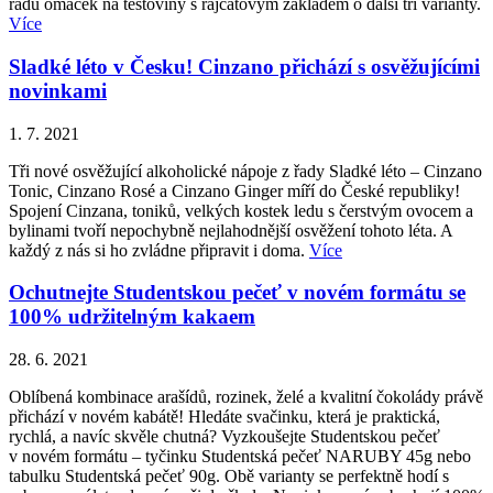
řadu omáček na těstoviny s rajčatovým základem o další tři varianty.
Více
Sladké léto v Česku! Cinzano přichází s osvěžujícími
novinkami
1. 7. 2021
Tři nové osvěžující alkoholické nápoje z řady Sladké léto – Cinzano
Tonic, Cinzano Rosé a Cinzano Ginger míří do České republiky!
Spojení Cinzana, toniků, velkých kostek ledu s čerstvým ovocem a
bylinami tvoří nepochybně nejlahodnější osvěžení tohoto léta. A
každý z nás si ho zvládne připravit i doma.
Více
Ochutnejte Studentskou pečeť v novém formátu se
100% udržitelným kakaem
28. 6. 2021
Oblíbená kombinace arašídů, rozinek, želé a kvalitní čokolády právě
přichází v novém kabátě! Hledáte svačinku, která je praktická,
rychlá, a navíc skvěle chutná? Vyzkoušejte Studentskou pečeť
v novém formátu – tyčinku Studentská pečeť NARUBY 45g nebo
tabulku Studentská pečeť 90g. Obě varianty se perfektně hodí s