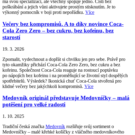
má svou specializaci, ale všechny spojuje jedno. Čistí bez
poškrábání a jejich vůni aktivujete prostým stisknutím. Je to
výkonný pomocník v boji proti nepořádku.
Více
Večery bez kompromisů. A to díky novince Coca-
Cola Zero Zero – bez cukru, bez kofeinu, bez
starostí
19. 3. 2026
Zpomalit, vydechnout a dopřát si chvilku jen pro sebe. Právě pro
tyto okamžiky přichází Coca-Cola Zero Zero, bez cukru a bez
kofeinu. Společnost Coca-Cola reaguje na rostoucí poptávku
po nápojích bez kofeinu i na proměňující se životní styl dospělých
spotřebitelů. Výsledek? Ikonická chuť Coca-Cola stvořená pro
klidné večery bez jakýchkoli kompromisů.
Více
Medovník originál představuje Medovníčky – malá
potěšení pro velké radosti
1. 10. 2025
Tradiční česká značka
Medovník
rozšiřuje svůj sortiment o
Medovníčky – malé křehké košíčky z vláčného medovníkového