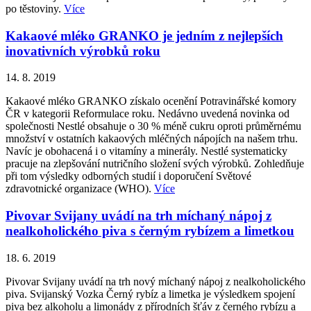
po těstoviny.
Více
Kakaové mléko GRANKO je jedním z nejlepších
inovativních výrobků roku
14. 8. 2019
Kakaové mléko GRANKO získalo ocenění Potravinářské komory
ČR v kategorii Reformulace roku. Nedávno uvedená novinka od
společnosti Nestlé obsahuje o 30 % méně cukru oproti průměrnému
množství v ostatních kakaových mléčných nápojích na našem trhu.
Navíc je obohacená i o vitamíny a minerály. Nestlé systematicky
pracuje na zlepšování nutričního složení svých výrobků. Zohledňuje
při tom výsledky odborných studií i doporučení Světové
zdravotnické organizace (WHO).
Více
Pivovar Svijany uvádí na trh míchaný nápoj z
nealkoholického piva s černým rybízem a limetkou
18. 6. 2019
Pivovar Svijany uvádí na trh nový míchaný nápoj z nealkoholického
piva. Svijanský Vozka Černý rybíz a limetka je výsledkem spojení
piva bez alkoholu a limonády z přírodních šťáv z černého rybízu a