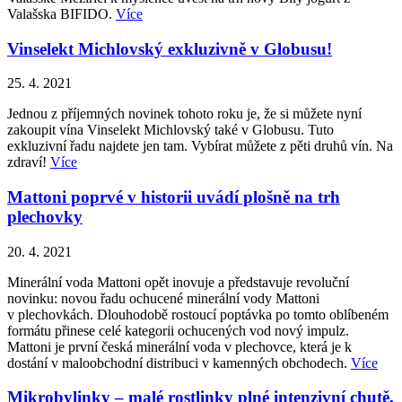
Valašska BIFIDO.
Více
Vinselekt Michlovský exkluzivně v Globusu!
25. 4. 2021
Jednou z příjemných novinek tohoto roku je, že si můžete nyní
zakoupit vína Vinselekt Michlovský také v Globusu. Tuto
exkluzivní řadu najdete jen tam. Vybírat můžete z pěti druhů vín. Na
zdraví!
Více
Mattoni poprvé v historii uvádí plošně na trh
plechovky
20. 4. 2021
Minerální voda Mattoni opět inovuje a představuje revoluční
novinku: novou řadu ochucené minerální vody Mattoni
v plechovkách. Dlouhodobě rostoucí poptávka po tomto oblíbeném
formátu přinese celé kategorii ochucených vod nový impulz.
Mattoni je první česká minerální voda v plechovce, která je k
dostání v maloobchodní distribuci v kamenných obchodech.
Více
Mikrobylinky – malé rostlinky plné intenzivní chutě,