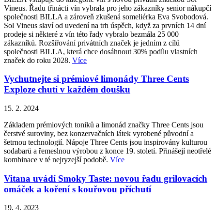
Vineus. Řadu třinácti vín vybrala pro jeho zákazníky senior nákupčí
společnosti BILLA a zároveň zkušená someliérka Eva Svobodová.
Sol Vineus slaví od uvedení na trh úspěch, když za prvních 14 dní
prodeje si některé z vín této řady vybralo bezmála 25 000
zákazníků. Rozšiřování privátních značek je jedním z cílů
společnosti BILLA, která chce dosáhnout 30% podílu vlastních
značek do roku 2028.
Více
Vychutnejte si prémiové limonády Three Cents
Exploze chutí v každém doušku
15. 2. 2024
Základem prémiových toniků a limonád značky Three Cents jsou
čerstvé suroviny, bez konzervačních látek vyrobené původní a
šetrnou technologií. Nápoje Three Cents jsou inspirovány kulturou
sodabarů a řemeslnou výrobou z konce 19. století. Přinášejí neotřelé
kombinace v té nejryzejší podobě.
Více
Vitana uvádí Smoky Taste: novou řadu grilovacích
omáček a koření s kouřovou příchutí
19. 4. 2023