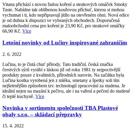
Vitana přichází s novou řadou koření a steakových omáček Smoky
Taste. Nabídne tak oblíbenou kouřovou příchuť, kterou si mohou
vychutnat i ti, kdo nepřipravují jídlo na otevřeném ohni. Nová edice
je od dubna k dispozici ve vybraných obchodech. Doporučená
maloobchodní cena pro koření je 23,90 Kč, pro steakové omáčky
66,90 Kč.
Více
Letošní novinky od Lučiny inspirované zahraničím
2. 6. 2022
Lučina, to je čistá chuť přírody. Tato tradiční, česká značka
čerstvých sýrů vyrábí s láskou již od roku 1981 ty nejpoctivější
produkty pouze z kvalitních, přírodních surovin. Na začátku byla
Lučina kostka vyrobená jen z mléka, smetany a špetky soli tím
nejšetrnějším způsobem tzv. technologií zpracování za studena. Je
ideální nejen na mazání k pečivu, ale i na vaření a pečení do studené
či teplé kuchyně.
Více
Novinka v sortimentu společnosti TBA Plastové
obaly s.r.o. – skládací přepravky
15. 4. 2022