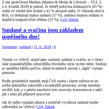
Z dat společnosti Median (Market & Media & Lifestyle – TGI, 3.
a 4. kvartál 2018) je patrné, že téměř polovina dotázaných (45 %)
snídá ve všední den hodně a 42 % alespoň málo. O víkendu ubývá
těch, co deklarují malou snídani (37 %), zatímco hojnou snídani si
dopřává nadpoloviční většina (52 %).
Celý článek
Snídaně a svačina jsou základem
úspěšného dne!
Kategorie:
Štítky:
Sortiment
|
snídaně
|
11. 6. 2018
|
0
Trendy ve výživě, stejně jako varianty snídaní a svačin, se v rámci
stále populárnějšího zdravějšího životního stylu rychle mění. Snižuje
se spotřeba bílého pečiva, méně kvalitních uzenin i „light“ variant
potravin.
Podle posledních statistik mají Češi snahu i zájem zařazovat do
svého jídelníčku zdravější a kvalitnější potraviny, avšak mnohdy
nevědí, kdy a v jakém množství tyto suroviny konzumovat a také,
jak s nimi při přípravě pracovat.
Jak by měla vypadat zdravá a nutričně vyvážená snídaně podle
odborníků na výživu?
Celý článek