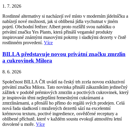
1. 7. 2026
Rostlinné alternativy si nacházejí své místo v moderním jídelníčku a
nabízejí nové možnosti, jak si oblíbená jídla vychutnat v jiném
pojetí. Obchodní řetězec Albert proto rozšířil svou nabídku o
privátní značku Yes Plants, která přináší veganské produkty
inspirované známými masovými pokrmy i sladkými dezerty v čistě
rostlinném provedení.
Více
BILLA představuje novou privátní značku zmrzlin
a cukrovinek Milora
8. 6. 2026
Společnost BILLA ČR uvádí na český trh zcela novou exkluzivní
privátní značku Milora. Tato novinka přináší zákazníkům jedinečný
zážitek v podobě prémiových zmrzlin a poctivých cukrovinek, který
je inspirován těmi nejlepšími řemeslnými cukrárnami a
zmrzlinárnami, a přenáší ho přímo do regálů svých prodejen. Celá
nová řada sladkostí i mražených dezertů sází na excelentní
krémovou texturu, poctivé ingredience, osvědčené receptury a
oblíbené příchutě, které v každém soustu evokují atmosféru letní
dovolené u moře.
Více