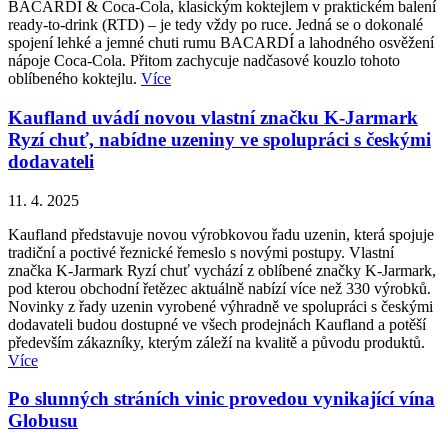
BACARDÍ & Coca-Cola, klasickým koktejlem v praktickém balení
ready-to-drink (RTD) – je tedy vždy po ruce. Jedná se o dokonalé
spojení lehké a jemné chuti rumu BACARDÍ a lahodného osvěžení
nápoje Coca-Cola. Přitom zachycuje nadčasové kouzlo tohoto
oblíbeného koktejlu.
Více
Kaufland uvádí novou vlastní značku K-Jarmark
Ryzí chuť, nabídne uzeniny ve spolupráci s českými
dodavateli
11. 4. 2025
Kaufland představuje novou výrobkovou řadu uzenin, která spojuje
tradiční a poctivé řeznické řemeslo s novými postupy. Vlastní
značka K-Jarmark Ryzí chuť vychází z oblíbené značky K-Jarmark,
pod kterou obchodní řetězec aktuálně nabízí více než 330 výrobků.
Novinky z řady uzenin vyrobené výhradně ve spolupráci s českými
dodavateli budou dostupné ve všech prodejnách Kaufland a potěší
především zákazníky, kterým záleží na kvalitě a původu produktů.
Více
Po slunných stráních vinic provedou vynikající vína
Globusu