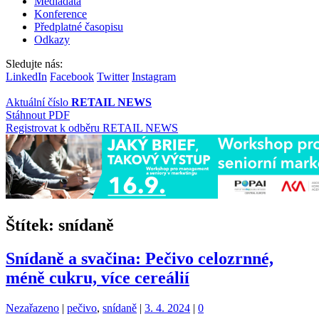
Mediadata
Konference
Předplatné časopisu
Odkazy
Sledujte nás:
LinkedIn
Facebook
Twitter
Instagram
Aktuální číslo
RETAIL NEWS
Stáhnout PDF
Registrovat k odběru RETAIL NEWS
Štítek:
snídaně
Snídaně a svačina: Pečivo celozrnné,
méně cukru, více cereálií
Kategorie:
Štítky:
Nezařazeno
|
pečivo
,
snídaně
|
3. 4. 2024
|
0