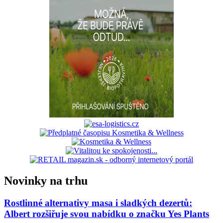
Novinky na trhu
Rostlinné alternativy masa i sladkých dezertů:
Albert rozšiřuje svou nabídku o značku Yes Plants