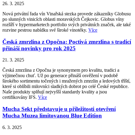
26. 3. 2025
Nová privátní řada vín Vinařská stezka provede zákazníky Globusu
po slunných vinicích oblasti moravských Čejkovic. Globus víny
rozšíří v hypermarketech portfolio svých privátních značek, ale také
rozvine pestrou nabídku své široké vinotéky.
Více
Česká zmrzlina z Opočna: Poctivá zmrzlina s tradicí
přináší novinky pro rok 2025
21. 3. 2025
Česká zmrzlina z Opočna je synonymem pro kvalitu, tradici a
výjimečnou chuť. Už po generace přináší osvěžení v podobě
širokého sortimentu točených i mražených zmrzlin a ledových tříští,
které si oblíbili milovníci sladkých dobrot po celé České republice.
Naše produkty splňují nejvyšší standardy kvality a jsou
certifikovány IFS.
Více
Mucha Sekt představuje u příležitosti otevření
Mucha Muzea limitovanou Blue Edition
6. 3. 2025