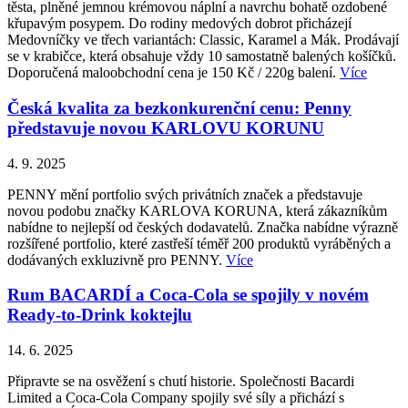
těsta, plněné jemnou krémovou náplní a navrchu bohatě ozdobené
křupavým posypem. Do rodiny medových dobrot přicházejí
Medovníčky ve třech variantách: Classic, Karamel a Mák. Prodávají
se v krabičce, která obsahuje vždy 10 samostatně balených košíčků.
Doporučená maloobchodní cena je 150 Kč / 220g balení.
Více
Česká kvalita za bezkonkurenční cenu: Penny
představuje novou KARLOVU KORUNU
4. 9. 2025
PENNY mění portfolio svých privátních značek a představuje
novou podobu značky KARLOVA KORUNA, která zákazníkům
nabídne to nejlepší od českých dodavatelů. Značka nabídne výrazně
rozšířené portfolio, které zastřeší téměř 200 produktů vyráběných a
dodávaných exkluzivně pro PENNY.
Více
Rum BACARDÍ a Coca-Cola se spojily v novém
Ready-to-Drink koktejlu
14. 6. 2025
Připravte se na osvěžení s chutí historie. Společnosti Bacardi
Limited a Coca-Cola Company spojily své síly a přichází s