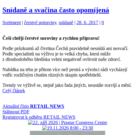
Snídaně a svačina často opomíjená
Kategorie:
Štítky:
Sortiment
|
čerstvé potraviny
,
snídaně
|
28. 6. 2017
|
0
Češi chtějí čerstvé suroviny a rychlou přípravu!
Podle průzkumů až čtvrtina Čechů pravidelně nesnídá ani nesvačí.
Podle specialistů na výživu je to velká chyba, která může
z dlouhodobého hlediska velmi negativně ovlivnit naše zdraví.
Nabídka na trhu je přitom více než pestrá a výrobci rádi vycházejí
vstříc rozličným chutím různých skupin spotřebitelů.
Trendy ve výživě se, stejně jako řada jiných, neustále rozvíjí a mění.
Celý článek
Aktuální číslo
RETAIL NEWS
Stáhnout PDF
Registrovat k odběru RETAIL NEWS