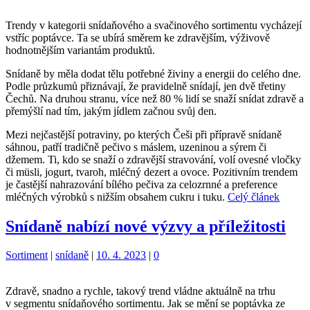
Trendy v kategorii snídaňového a svačinového sortimentu vycházejí
vstříc poptávce. Ta se ubírá směrem ke zdravějším, výživově
hodnotnějším variantám produktů.
Snídaně by měla dodat tělu potřebné živiny a energii do celého dne.
Podle průzkumů přiznávají, že pravidelně snídají, jen dvě třetiny
Čechů. Na druhou stranu, více než 80 % lidí se snaží snídat zdravě a
přemýšlí nad tím, jakým jídlem začnou svůj den.
Mezi nejčastější potraviny, po kterých Češi při přípravě snídaně
sáhnou, patří tradičně pečivo s máslem, uzeninou a sýrem či
džemem. Ti, kdo se snaží o zdravější stravování, volí ovesné vločky
či müsli, jogurt, tvaroh, mléčný dezert a ovoce. Pozitivním trendem
je častější nahrazování bílého pečiva za celozrnné a preference
mléčných výrobků s nižším obsahem cukru i tuku.
Celý článek
Snídaně nabízí nové výzvy a příležitosti
Kategorie:
Štítky:
Sortiment
|
snídaně
|
10. 4. 2023
|
0
Zdravě, snadno a rychle, takový trend vládne aktuálně na trhu
v segmentu snídaňového sortimentu. Jak se mění se poptávka ze