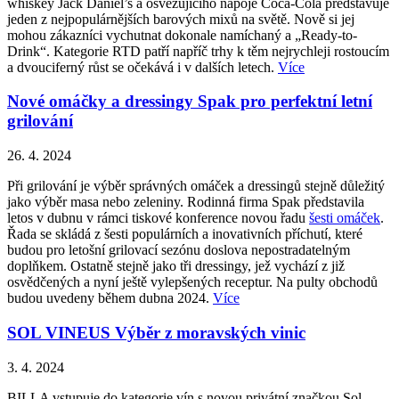
whiskey Jack Daniel’s a osvěžujícího nápoje Coca-Cola představuje
jeden z nejpopulárnějších barových mixů na světě. Nově si jej
mohou zákazníci vychutnat dokonale namíchaný a „Ready-to-
Drink“. Kategorie RTD patří napříč trhy k těm nejrychleji rostoucím
a dvouciferný růst se očekává i v dalších letech.
Více
Nové omáčky a dressingy Spak pro perfektní letní
grilování
26. 4. 2024
Při grilování je výběr správných omáček a dressingů stejně důležitý
jako výběr masa nebo zeleniny. Rodinná firma Spak představila
letos v dubnu v rámci tiskové konference novou řadu
šesti omáček
.
Řada se skládá z šesti populárních a inovativních příchutí, které
budou pro letošní grilovací sezónu doslova nepostradatelným
doplňkem. Ostatně stejně jako tři dressingy, jež vychází z již
osvědčených a nyní ještě vylepšených receptur. Na pulty obchodů
budou uvedeny během dubna 2024.
Více
SOL VINEUS Výběr z moravských vinic
3. 4. 2024
BILLA vstupuje do kategorie vín s novou privátní značkou Sol