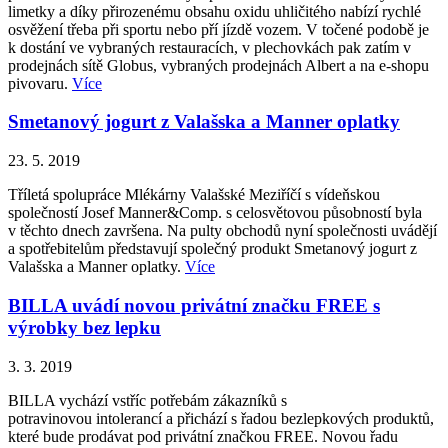
limetky a díky přirozenému obsahu oxidu uhličitého nabízí rychlé
osvěžení třeba při sportu nebo pří jízdě vozem. V točené podobě je
k dostání ve vybraných restauracích, v plechovkách pak zatím v
prodejnách sítě Globus, vybraných prodejnách Albert a na e-shopu
pivovaru.
Více
Smetanový jogurt z Valašska a Manner oplatky
23. 5. 2019
Tříletá spolupráce Mlékárny Valašské Meziříčí s vídeňskou
společností Josef Manner&Comp. s celosvětovou působností byla
v těchto dnech završena. Na pulty obchodů nyní společnosti uvádějí
a spotřebitelům představují společný produkt Smetanový jogurt z
Valašska a Manner oplatky.
Více
BILLA uvádí novou privátní značku FREE s
výrobky bez lepku
3. 3. 2019
BILLA vychází vstříc potřebám zákazníků s
potravinovou intolerancí a přichází s řadou bezlepkových produktů,
které bude prodávat pod privátní značkou FREE. Novou řadu