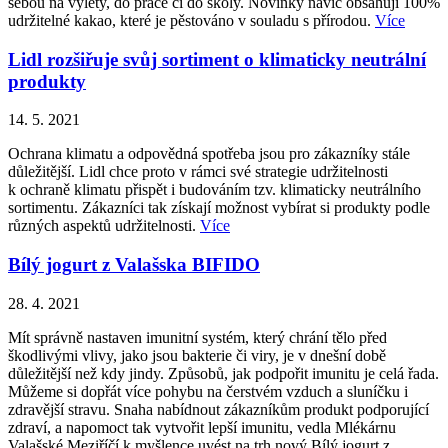
sebou na výlety, do práce či do školy. Novinky navíc obsahují 100%
udržitelné kakao, které je pěstováno v souladu s přírodou.
Více
Lidl rozšiřuje svůj sortiment o klimaticky neutrální
produkty
14. 5. 2021
Ochrana klimatu a odpovědná spotřeba jsou pro zákazníky stále
důležitější. Lidl chce proto v rámci své strategie udržitelnosti
k ochraně klimatu přispět i budováním tzv. klimaticky neutrálního
sortimentu. Zákazníci tak získají možnost vybírat si produkty podle
různých aspektů udržitelnosti.
Více
Bílý jogurt z Valašska BIFIDO
28. 4. 2021
Mít správně nastaven imunitní systém, který chrání tělo před
škodlivými vlivy, jako jsou bakterie či viry, je v dnešní době
důležitější než kdy jindy. Způsobů, jak podpořit imunitu je celá řada.
Můžeme si dopřát více pohybu na čerstvém vzduch a sluníčku i
zdravější stravu. Snaha nabídnout zákazníkům produkt podporující
zdraví, a napomoct tak vytvořit lepší imunitu, vedla Mlékárnu
Valašské Meziříčí k myšlence uvést na trh nový Bílý jogurt z