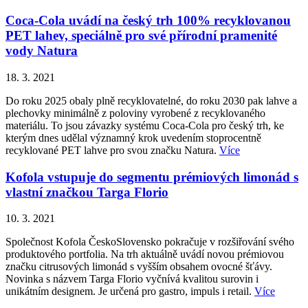
Coca-Cola uvádí na český trh 100% recyklovanou
PET lahev, speciálně pro své přírodní pramenité
vody Natura
18. 3. 2021
Do roku 2025 obaly plně recyklovatelné, do roku 2030 pak lahve a
plechovky minimálně z poloviny vyrobené z recyklovaného
materiálu. To jsou závazky systému Coca-Cola pro český trh, ke
kterým dnes udělal významný krok uvedením stoprocentně
recyklované PET lahve pro svou značku Natura.
Více
Kofola vstupuje do segmentu prémiových limonád s
vlastní značkou Targa Florio
10. 3. 2021
Společnost Kofola ČeskoSlovensko pokračuje v rozšiřování svého
produktového portfolia. Na trh aktuálně uvádí novou prémiovou
značku citrusových limonád s vyšším obsahem ovocné šťávy.
Novinka s názvem Targa Florio vyčnívá kvalitou surovin i
unikátním designem. Je určená pro gastro, impuls i retail.
Více