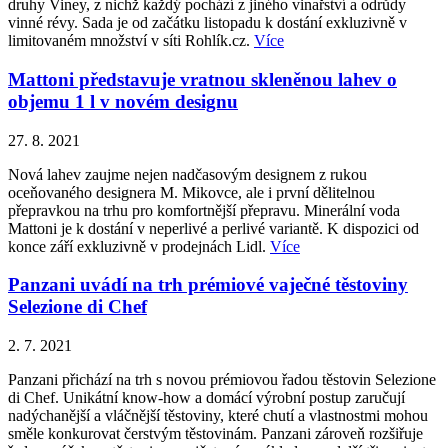
druhy Viney, z nichž každý pochází z jiného vinařství a odrůdy
vinné révy. Sada je od začátku listopadu k dostání exkluzivně v
limitovaném množství v síti Rohlík.cz.
Více
Mattoni představuje vratnou skleněnou lahev o
objemu 1 l v novém designu
27. 8. 2021
Nová lahev zaujme nejen nadčasovým designem z rukou
oceňovaného designera M. Mikovce, ale i první dělitelnou
přepravkou na trhu pro komfortnější přepravu. Minerální voda
Mattoni je k dostání v neperlivé a perlivé variantě. K dispozici od
konce září exkluzivně v prodejnách Lidl.
Více
Panzani uvádí na trh prémiové vaječné těstoviny
Selezione di Chef
2. 7. 2021
Panzani přichází na trh s novou prémiovou řadou těstovin Selezione
di Chef. Unikátní know-how a domácí výrobní postup zaručují
nadýchanější a vláčnější těstoviny, které chutí a vlastnostmi mohou
směle konkurovat čerstvým těstovinám. Panzani zároveň rozšiřuje