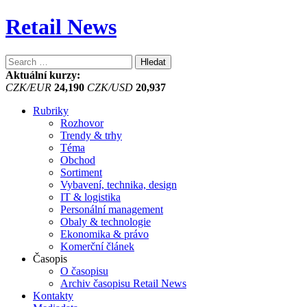
Retail News
Vyhledávání
Aktuální kurzy:
CZK/EUR
24,190
CZK/USD
20,937
Rubriky
Rozhovor
Trendy & trhy
Téma
Obchod
Sortiment
Vybavení, technika, design
IT & logistika
Personální management
Obaly & technologie
Ekonomika & právo
Komerční článek
Časopis
O časopisu
Archiv časopisu Retail News
Kontakty