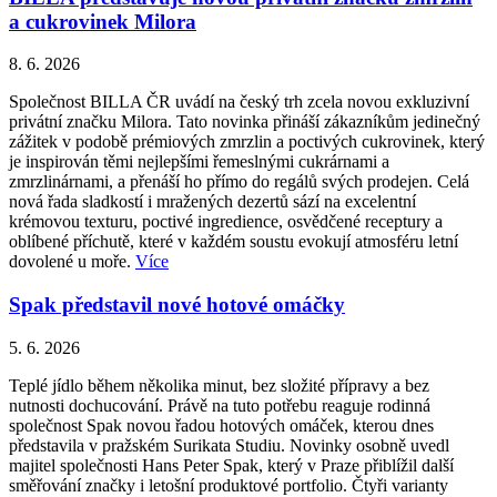
a cukrovinek Milora
8. 6. 2026
Společnost BILLA ČR uvádí na český trh zcela novou exkluzivní
privátní značku Milora. Tato novinka přináší zákazníkům jedinečný
zážitek v podobě prémiových zmrzlin a poctivých cukrovinek, který
je inspirován těmi nejlepšími řemeslnými cukrárnami a
zmrzlinárnami, a přenáší ho přímo do regálů svých prodejen. Celá
nová řada sladkostí i mražených dezertů sází na excelentní
krémovou texturu, poctivé ingredience, osvědčené receptury a
oblíbené příchutě, které v každém soustu evokují atmosféru letní
dovolené u moře.
Více
Spak představil nové hotové omáčky
5. 6. 2026
Teplé jídlo během několika minut, bez složité přípravy a bez
nutnosti dochucování. Právě na tuto potřebu reaguje rodinná
společnost Spak novou řadou hotových omáček, kterou dnes
představila v pražském Surikata Studiu. Novinky osobně uvedl
majitel společnosti Hans Peter Spak, který v Praze přiblížil další
směřování značky i letošní produktové portfolio. Čtyři varianty