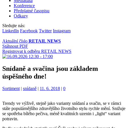
Mediadata
Konference
Předplatné časopisu
Odkazy
Sledujte nás:
LinkedIn
Facebook
Twitter
Instagram
Aktuální číslo
RETAIL NEWS
Stáhnout PDF
Registrovat k odběru RETAIL NEWS
Snídaně a svačina jsou základem
úspěšného dne!
Kategorie:
Štítky:
Sortiment
|
snídaně
|
11. 6. 2018
|
0
Trendy ve výživě, stejně jako varianty snídaní a svačin, se v rámci
stále populárnějšího zdravějšího životního stylu rychle mění. Snižuje
se spotřeba bílého pečiva, méně kvalitních uzenin i „light“ variant
potravin.