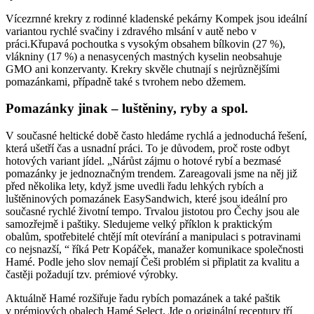
Vícezrnné krekry z rodinné kladenské pekárny Kompek jsou ideální
variantou rychlé svačiny i zdravého mlsání v autě nebo v
práci.Křupavá pochoutka s vysokým obsahem bílkovin (27 %),
vlákniny (17 %) a nenasycených mastných kyselin neobsahuje
GMO ani konzervanty. Krekry skvěle chutnají s nejrůznějšími
pomazánkami, případně také s tvrohem nebo džemem.
Pomazánky jinak – luštěniny, ryby a spol.
V současné heltické době často hledáme rychlá a jednoduchá řešení,
která ušetří čas a usnadní práci. To je důvodem, proč roste odbyt
hotových variant jídel. „Nárůst zájmu o hotové rybí a bezmasé
pomazánky je jednoznačným trendem. Zareagovali jsme na něj již
před několika lety, když jsme uvedli řadu lehkých rybích a
luštěninových pomazánek EasySandwich, které jsou ideální pro
současné rychlé životní tempo. Trvalou jistotou pro Čechy jsou ale
samozřejmě i paštiky. Sledujeme velký příklon k praktickým
obalům, spotřebitelé chtějí mít otevírání a manipulaci s potravinami
co nejsnazší, “ říká Petr Kopáček, manažer komunikace společnosti
Hamé. Podle jeho slov nemají Češi problém si připlatit za kvalitu a
častěji požadují tzv. prémiové výrobky.
Aktuálně Hamé rozšiřuje řadu rybích pomazánek a také paštik
v prémiových obalech Hamé Select. Jde o originální receptury tří