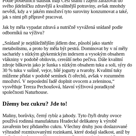
Podle posledních statistik mají Češi snahu i zájem zařazovat do
svého jídelníčku zdravější a kvalitnější potraviny, avšak mnohdy
nevědí, kdy a v jakém množství tyto suroviny konzumovat a také,
jak s nimi při přípravě pracovat.
Jak by měla vypadat zdravá a nutričně vyvážená snídaně podle
odborníků na výživu?
„Snídaně je nejdůležitějším jídlem dne, působí jako startér
metabolismu, a proto by měla být pestrá. Dominovat by v ní měly
sacharidy s nízkým glykemickým indexem a vysokým obsahem
vlákniny v podobě obilovin, cereálií nebo pečiva. Dále kvalitní
zdroje bílkovin jako je šunka s nízkým obsahem tuku a soli, sýry do
30 % tuku v sušině, vejce, bílé jogurty a tvarohy. Kvalitní tuky
můžeme přidat v podobě semínek či ořechů, avšak v rozumném
množství. V neposlední řadě doplnit ovocem a zeleninou,“
vysvětluje Tereza Pechoušová, hlavní výživová poradkyně
společnosti Naturhouse.
Džemy bez cukru? Jde to!
Maliny, borůvky, černý rybíz a jahody. Tyto čtyři druhy ovoce
používá rodinná manufaktura Hradecké delikatesy k výrobě
zavařenin bez přidaného cukru. Všechny druhy jsou doslazované
výhradně rozmixovanými rozinkami, které dodají sladkost, aniž by