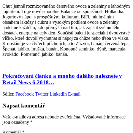
Chuť jemně rozmixovaného čerstvého ovoce a zeleniny s lahodným
jogurtem. To je nové smoothie Balance od společnosti Hollandia.
Jogurtový nápoj s prospěšnými kulturami BiFi, minimálním
obsahem laktózy i cukru a vysokým podílem ovoce a zeleniny
nadchne každého, kdo přemýšlí nad tím, jak zajistit svému tělu
dostatek energie na celý den. Součástí balení je speciální dvouvrstvé
víčko, které dovolí vychutnat si nápoj za chůze nebo třeba ve vlaku.
K dostání je ve čtyřech příchutích, a to Zázvor, banán, červená řepa,
Špenát, jablko, hruška, banán, Konopné semínko, dýně, maracuja,
avokádo, Pomeranč, jablko, banán.
Pokračování článku a mnoho dalšího naleznete v
Retail News 6.2018…
Sdílet:
Facebook
Twitter
LinkedIn
E-mail
Napsat komentář
Vaše e-mailová adresa nebude zveřejněna.
Vyžadované informace
jsou označeny
*
Komentář
*