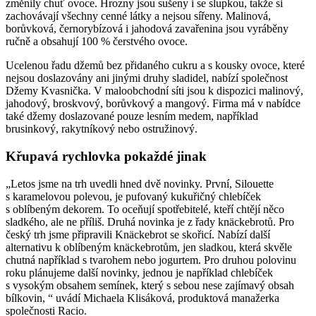
změnily chuť ovoce. Hrozny jsou sušeny i se slupkou, takže si
zachovávají všechny cenné látky a nejsou sířeny. Malinová,
borůvková, černorybízová i jahodová zavařenina jsou vyráběny
ručně a obsahují 100 % čerstvého ovoce.
Ucelenou řadu džemů bez přidaného cukru a s kousky ovoce, které
nejsou doslazovány ani jinými druhy sladidel, nabízí společnost
Džemy Kvasnička. V maloobchodní síti jsou k dispozici malinový,
jahodový, broskvový, borůvkový a mangový. Firma má v nabídce
také džemy doslazované pouze lesním medem, například
brusinkový, rakytníkový nebo ostružinový.
Křupavá rychlovka pokaždé jinak
„Letos jsme na trh uvedli hned dvě novinky. První, Silouette
s karamelovou polevou, je pufovaný kukuřičný chlebíček
s oblíbeným dekorem. To oceňují spotřebitelé, kteří chtějí něco
sladkého, ale ne příliš. Druhá novinka je z řady knäckebrotů. Pro
český trh jsme připravili Knäckebrot se skořicí. Nabízí další
alternativu k oblíbeným knäckebrotům, jen sladkou, která skvěle
chutná například s tvarohem nebo jogurtem. Pro druhou polovinu
roku plánujeme další novinky, jednou je například chlebíček
s vysokým obsahem semínek, který s sebou nese zajímavý obsah
bílkovin, “ uvádí Michaela Klisáková, produktová manažerka
společnosti Racio.