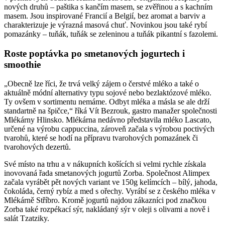
nových druhů – paštika s kančím masem, se zvěřinou a s kachním
masem. Jsou inspirované Francií a Belgií, bez aromat a barviv a
charakterizuje je výrazná masová chuť. Novinkou jsou také rybí
pomazánky – tuňák, tuňák se zeleninou a tuňák pikantní s fazolemi.
Roste poptávka po smetanových jogurtech i
smoothie
„Obecně lze říci, že trvá velký zájem o čerstvé mléko a také o
aktuálně módní alternativy typu sojové nebo bezlaktózové mléko.
Ty ovšem v sortimentu nemáme. Odbyt mléka a másla se ale drží
standartně na špičce,“ říká Vít Bezrouk, gastro manažer společnosti
Mlékárny Hlinsko. Mlékárna nedávno představila mléko Lascato,
určené na výrobu cappuccina, zároveň začala s výrobou poctivých
tvarohů, které se hodí na přípravu tvarohových pomazánek či
tvarohových dezertů.
Své místo na trhu a v nákupních košících si velmi rychle získala
inovovaná řada smetanových jogurtů Zorba. Společnost Alimpex
začala vyrábět pět nových variant ve 150g kelímcích – bílý, jahoda,
čokoláda, černý rybíz a med s ořechy. Vyrábí se z českého mléka v
Mlékárně Stříbro. Kromě jogurtů najdou zákazníci pod značkou
Zorba také rozpékací sýr, nakládaný sýr v oleji s olivami a nově i
salát Tzatziky.