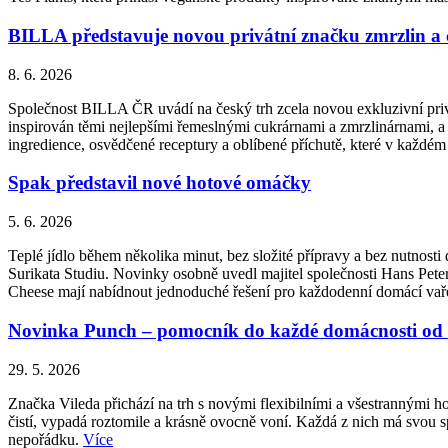
BILLA představuje novou privátní značku zmrzlin a
8. 6. 2026
Společnost BILLA ČR uvádí na český trh zcela novou exkluzivní priv
inspirován těmi nejlepšími řemeslnými cukrárnami a zmrzlinárnami, a 
ingredience, osvědčené receptury a oblíbené příchutě, které v každém
Spak představil nové hotové omáčky
5. 6. 2026
Teplé jídlo během několika minut, bez složité přípravy a bez nutnos
Surikata Studiu. Novinky osobně uvedl majitel společnosti Hans Peter
Cheese mají nabídnout jednoduché řešení pro každodenní domácí vařen
Novinka Punch – pomocník do každé domácnosti od 
29. 5. 2026
Značka Vileda přichází na trh s novými flexibilními a všestrannými 
čistí, vypadá roztomile a krásně ovocně voní. Každá z nich má svou sp
nepořádku.
Více