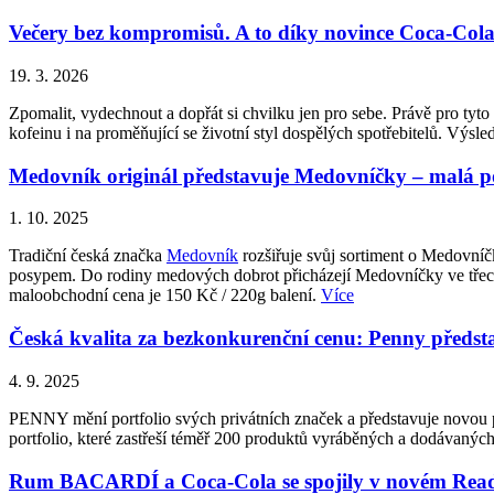
Večery bez kompromisů. A to díky novince Coca-Cola Z
19. 3. 2026
Zpomalit, vydechnout a dopřát si chvilku jen pro sebe. Právě pro ty
kofeinu i na proměňující se životní styl dospělých spotřebitelů. Vý
Medovník originál představuje Medovníčky – malá pot
1. 10. 2025
Tradiční česká značka
Medovník
rozšiřuje svůj sortiment o Medovní
posypem. Do rodiny medových dobrot přicházejí Medovníčky ve třech 
maloobchodní cena je 150 Kč / 220g balení.
Více
Česká kvalita za bezkonkurenční cenu: Penny p
4. 9. 2025
PENNY mění portfolio svých privátních značek a představuje novo
portfolio, které zastřeší téměř 200 produktů vyráběných a dodávan
Rum BACARDÍ a Coca-Cola se spojily v novém Ready