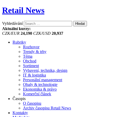
Retail News
Vyhledávání
Aktuální kurzy:
CZK/EUR
24,190
CZK/USD
20,937
Rubriky
Rozhovor
Trendy & trhy
Téma
Obchod
Sortiment
Vybavení, technika, design
IT & logistika
Personální management
Obaly & technologie
Ekonomika & právo
Komerční článek
Časopis
O časopisu
Archiv časopisu Retail News
Kontakty