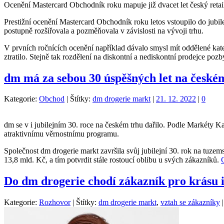
Ocenění Mastercard Obchodník roku mapuje již dvacet let český reta
Prestižní ocenění Mastercard Obchodník roku letos vstoupilo do jubilej
postupně rozšiřovala a pozměňovala v závislosti na vývoji trhu.
V prvních ročnících ocenění například dávalo smysl mít oddělené kate
ztratilo. Stejně tak rozdělení na diskontní a nediskontní prodejce pozb
dm má za sebou 30 úspěšných let na české
Kategorie:
Obchod
|
Štítky:
dm drogerie markt
|
21. 12. 2022
|
0
dm se v i jubilejním 30. roce na českém trhu dařilo. Podle Markéty
atraktivnímu věrnostnímu programu.
Společnost dm drogerie markt završila svůj jubilejní 30. rok na tuz
13,8 mld. Kč, a tím potvrdit stále rostoucí oblibu u svých zákazníků.
Do dm drogerie chodí zákazník pro krásu i
Kategorie:
Rozhovor
|
Štítky:
dm drogerie markt
,
vztah se zákazníky
|