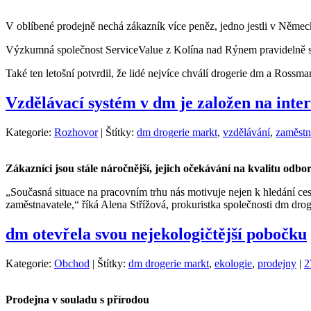
V oblíbené prodejně nechá zákazník více peněz, jedno jestli v Němec
Výzkumná společnost ServiceValue z Kolína nad Rýnem pravidelně s
Také ten letošní potvrdil, že lidé nejvíce chválí drogerie dm a Rossm
Vzdělávací systém v dm je založen na inte
Kategorie:
Rozhovor
|
Štítky:
dm drogerie markt
,
vzdělávání
,
zaměstn
Zákazníci jsou stále náročnější, jejich očekávání na kvalitu od
„Současná situace na pracovním trhu nás motivuje nejen k hledání cest
zaměstnavatele,“ říká Alena Střížová, prokuristka společnosti dm drog
dm otevřela svou nejekologičtější pobočku
Kategorie:
Obchod
|
Štítky:
dm drogerie markt
,
ekologie
,
prodejny
|
2
Prodejna v souladu s přírodou