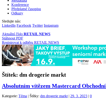
Mediadata
Konference
Předplatné časopisu
Odkazy
Sledujte nás:
LinkedIn
Facebook
Twitter
Instagram
Aktuální číslo
RETAIL NEWS
Stáhnout PDF
Registrovat k odběru RETAIL NEWS
Štítek:
dm drogerie markt
Absolutním vítězem Mastercard Obchodní
Kategorie:
Téma
|
Štítky:
dm drogerie markt
|
29. 3. 2023
|
0