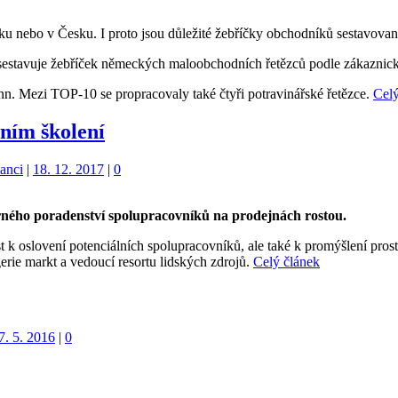
ku nebo v Česku. I proto jsou důležité žebříčky obchodníků sestavovan
estavuje žebříček německých maloobchodních řetězců podle zákaznick
ann. Mezi TOP-10 se propracovaly také čtyři potravinářské řetězce.
Celý
rním školení
anci
|
18. 12. 2017
|
0
borného poradenství spolupracovníků na prodejnách rostou.
 k oslovení potenciálních spolupracovníků, ale také k promýšlení prostř
erie markt a vedoucí resortu lidských zdrojů.
Celý článek
7. 5. 2016
|
0