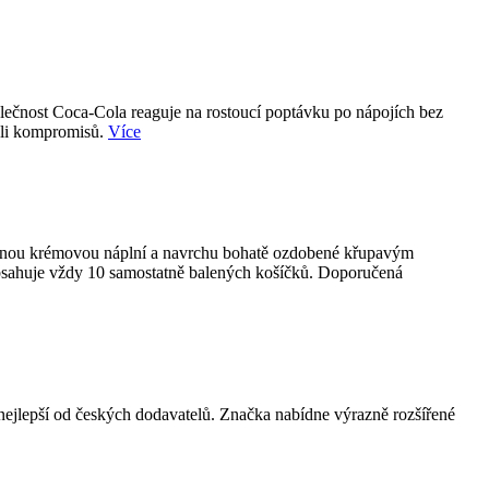
olečnost Coca-Cola reaguje na rostoucí poptávku po nápojích bez
koli kompromisů.
Více
emnou krémovou náplní a navrchu bohatě ozdobené křupavým
obsahuje vždy 10 samostatně balených košíčků. Doporučená
epší od českých dodavatelů. Značka nabídne výrazně rozšířené