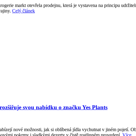
gerie markt otevřela prodejnu, která je vystavena na principu udržite
rajiny.
Celý článek
 rozšiřuje svou nabídku o značku Yes Plants
abízejí nové možnosti, jak si oblíbená jídla vychutnat v jiném pojetí. O
sovými pokrmy i sladkými dezerty v čistě rostlinném provedení.
Více