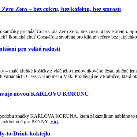
ero Zero – bez cukru, bez kofeinu, bez starostí
to okamžiky přichází Coca-Cola Zero Zero, bez cukru a bez kofeinu. Sp
sledek? Ikonická chuť Coca-Cola stvořená pro klidné večery bez jakých
ěšení pro velké radosti
čky – malé křehké košíčky z vláčného medovníkového těsta, plněné j
variantách: Classic, Karamel a Mák. Prodávají se v krabičce, která 
ředstavuje novou KARLOVU KORUNU
u podobu značky KARLOVA KORUNA, která zákazníkům nabídne to nejl
ých exkluzivně pro PENNY.
Více
-to-Drink koktejlu