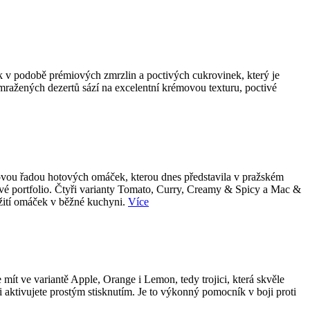
k v podobě prémiových zmrzlin a poctivých cukrovinek, který je
 mražených dezertů sází na excelentní krémovou texturu, poctivé
 novou řadou hotových omáček, kterou dnes představila v pražském
tové portfolio. Čtyři varianty Tomato, Curry, Creamy & Spicy a Mac &
užití omáček v běžné kuchyni.
Více
ít ve variantě Apple, Orange i Lemon, tedy trojici, která skvěle
i aktivujete prostým stisknutím. Je to výkonný pomocník v boji proti