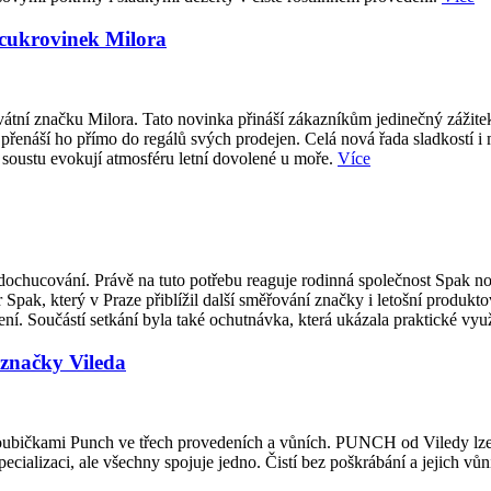
 cukrovinek Milora
átní značku Milora. Tato novinka přináší zákazníkům jedinečný zážite
přenáší ho přímo do regálů svých prodejen. Celá nová řada sladkostí i
 soustu evokují atmosféru letní dovolené u moře.
Více
ti dochucování. Právě na tuto potřebu reaguje rodinná společnost Spak
 Spak, který v Praze přiblížil další směřování značky i letošní produk
í. Součástí setkání byla také ochutnávka, která ukázala praktické vy
značky Vileda
houbičkami Punch ve třech provedeních a vůních. PUNCH od Viledy lze m
ecializaci, ale všechny spojuje jedno. Čistí bez poškrábání a jejich vůn