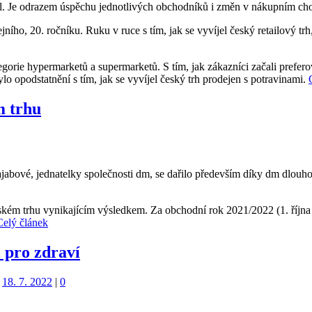
il. Je odrazem úspěchu jednotlivých obchodníků i změn v nákupním ch
ního, 20. ročníku. Ruku v ruce s tím, jak se vyvíjel český retailový trh
gorie hypermarketů a supermarketů. S tím, jak zákazníci začali prefero
ylo opodstatnění s tím, jak se vyvíjel český trh prodejen s potravinami.
m trhu
 Kajabové, jednatelky společnosti dm, se dařilo především díky dm d
emském trhu vynikajícím výsledkem. Za obchodní rok 2021/2022 (1. říjn
Celý článek
 pro zdraví
18. 7. 2022
|
0