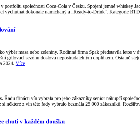
v portfoliu společnosti Coca-Cola v Česku. Spojení jemné whiskey Jac
ci vychutnat dokonale namíchaný a „Ready-to-Drink“. Kategorie RTD pat
lování
 jako výběr masa nebo zeleniny. Rodinná firma Spak představila letos v
tošní grilovací sezónu doslova nepostradatelným doplňkem. Ostatně stejně
na 2024.
Více
s. Řadu třinácti vín vybrala pro jeho zákazníky senior nákupčí spole
e si některé z vín této řady vybralo bezmála 25 000 zákazníků. Rozšiřov
ze chutí v každém doušku