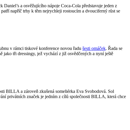
k Daniel’s a osvěžujícího nápoje Coca-Cola představuje jeden z
ří napříč trhy k těm nejrychleji rostoucím a dvouciferný růst se
 dubnu v rámci tiskové konference novou řadu
šesti omáček
. Řada se
 jako tři dressingy, jež vychází z již osvědčených a nyní ještě
čnosti BILLA a zároveň zkušená someliérka Eva Svobodová. Sol
ání privátních značek je jedním z cílů společnosti BILLA, která chce