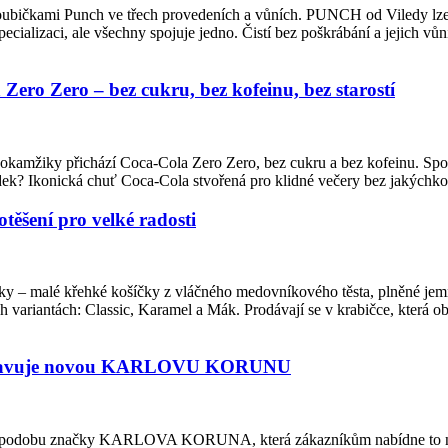
houbičkami Punch ve třech provedeních a vůních. PUNCH od Viledy lze m
ecializaci, ale všechny spojuje jedno. Čistí bez poškrábání a jejich vůn
ero Zero – bez cukru, bez kofeinu, bez starostí
to okamžiky přichází Coca-Cola Zero Zero, bez cukru a bez kofeinu. Sp
sledek? Ikonická chuť Coca-Cola stvořená pro klidné večery bez jakých
ěšení pro velké radosti
čky – malé křehké košíčky z vláčného medovníkového těsta, plněné j
variantách: Classic, Karamel a Mák. Prodávají se v krabičce, která 
ředstavuje novou KARLOVU KORUNU
u podobu značky KARLOVA KORUNA, která zákazníkům nabídne to nejl