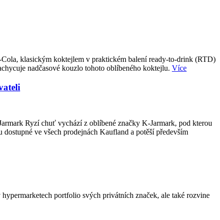
-Cola, klasickým koktejlem v praktickém balení ready-to-drink (RTD)
achycuje nadčasové kouzlo tohoto oblíbeného koktejlu.
Více
ateli
-Jarmark Ryzí chuť vychází z oblíbené značky K-Jarmark, pod kterou
u dostupné ve všech prodejnách Kaufland a potěší především
hypermarketech portfolio svých privátních značek, ale také rozvine