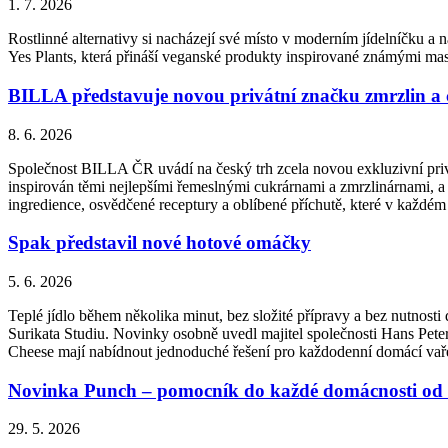
1. 7. 2026
Rostlinné alternativy si nacházejí své místo v moderním jídelníčku a n
Yes Plants, která přináší veganské produkty inspirované známými ma
BILLA představuje novou privátní značku zmrzlin a
8. 6. 2026
Společnost BILLA ČR uvádí na český trh zcela novou exkluzivní priv
inspirován těmi nejlepšími řemeslnými cukrárnami a zmrzlinárnami, a 
ingredience, osvědčené receptury a oblíbené příchutě, které v každém
Spak představil nové hotové omáčky
5. 6. 2026
Teplé jídlo během několika minut, bez složité přípravy a bez nutnos
Surikata Studiu. Novinky osobně uvedl majitel společnosti Hans Peter
Cheese mají nabídnout jednoduché řešení pro každodenní domácí vařen
Novinka Punch – pomocník do každé domácnosti od 
29. 5. 2026