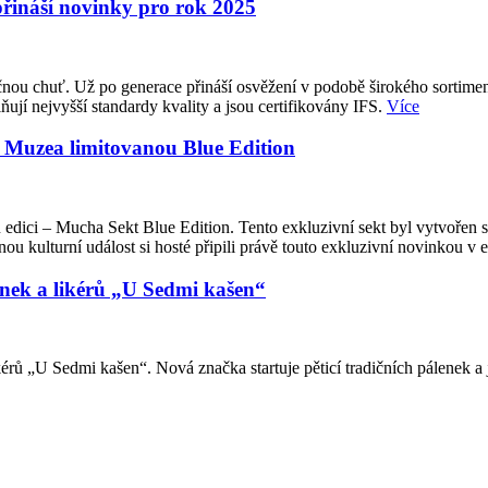
přináší novinky pro rok 2025
ou chuť. Už po generace přináší osvěžení v podobě širokého sortimentu 
ují nejvyšší standardy kvality a jsou certifikovány IFS.
Více
a Muzea limitovanou Blue Edition
 edici – Mucha Sekt Blue Edition. Tento exkluzivní sekt byl vytvořen
u kulturní událost si hosté připili právě touto exkluzivní novinkou v 
enek a likérů „U Sedmi kašen“
rů „U Sedmi kašen“. Nová značka startuje pěticí tradičních pálenek a 