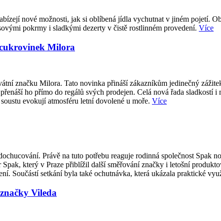
abízejí nové možnosti, jak si oblíbená jídla vychutnat v jiném pojetí. O
sovými pokrmy i sladkými dezerty v čistě rostlinném provedení.
Více
 cukrovinek Milora
átní značku Milora. Tato novinka přináší zákazníkům jedinečný zážite
přenáší ho přímo do regálů svých prodejen. Celá nová řada sladkostí i
 soustu evokují atmosféru letní dovolené u moře.
Více
ti dochucování. Právě na tuto potřebu reaguje rodinná společnost Spak
 Spak, který v Praze přiblížil další směřování značky i letošní produk
í. Součástí setkání byla také ochutnávka, která ukázala praktické vy
značky Vileda