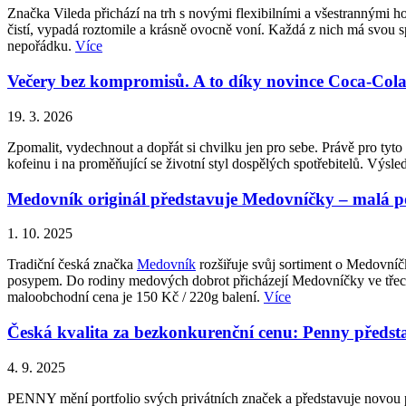
Značka Vileda přichází na trh s novými flexibilními a všestrannými 
čistí, vypadá roztomile a krásně ovocně voní. Každá z nich má svou sp
nepořádku.
Více
Večery bez kompromisů. A to díky novince Coca-Cola Z
19. 3. 2026
Zpomalit, vydechnout a dopřát si chvilku jen pro sebe. Právě pro ty
kofeinu i na proměňující se životní styl dospělých spotřebitelů. Vý
Medovník originál představuje Medovníčky – malá pot
1. 10. 2025
Tradiční česká značka
Medovník
rozšiřuje svůj sortiment o Medovní
posypem. Do rodiny medových dobrot přicházejí Medovníčky ve třech 
maloobchodní cena je 150 Kč / 220g balení.
Více
Česká kvalita za bezkonkurenční cenu: Penny p
4. 9. 2025
PENNY mění portfolio svých privátních značek a představuje novo