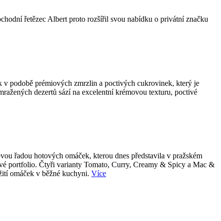
bchodní řetězec Albert proto rozšířil svou nabídku o privátní značku
k v podobě prémiových zmrzlin a poctivých cukrovinek, který je
 mražených dezertů sází na excelentní krémovou texturu, poctivé
 novou řadou hotových omáček, kterou dnes představila v pražském
tové portfolio. Čtyři varianty Tomato, Curry, Creamy & Spicy a Mac &
užití omáček v běžné kuchyni.
Více