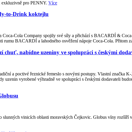
ých exkluzivně pro PENNY.
Více
-to-Drink koktejlu
ited a Coca-Cola Company spojily své síly a přichází s BACARDÍ & Coca
 chuti rumu BACARDÍ a lahodného osvěžení nápoje Coca-Cola. Přitom z
 chuť, nabídne uzeniny ve spolupráci s českými dodav
adiční a poctivé řeznické řemeslo s novými postupy. Vlastní značka K
ady uzenin vyrobené výhradně ve spolupráci s českými dodavateli budo
 Globusu
 slunných vinicích oblasti moravských Čejkovic. Globus víny rozšíří v 