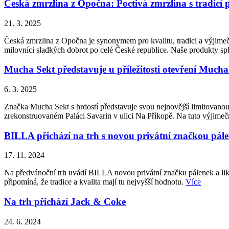
Česká zmrzlina z Opočna: Poctivá zmrzlina s tradicí 
21. 3. 2025
Česká zmrzlina z Opočna je synonymem pro kvalitu, tradici a výjimečn
milovníci sladkých dobrot po celé České republice. Naše produkty splň
Mucha Sekt představuje u příležitosti otevření Much
6. 3. 2025
Značka Mucha Sekt s hrdostí představuje svou nejnovější limitovanou
zrekonstruovaném Paláci Savarin v ulici Na Příkopě. Na tuto výjimečno
BILLA přichází na trh s novou privátní značkou pál
17. 11. 2024
Na předvánoční trh uvádí BILLA novou privátní značku pálenek a liké
připomíná, že tradice a kvalita mají tu nejvyšší hodnotu.
Více
Na trh přichází Jack & Coke
24. 6. 2024