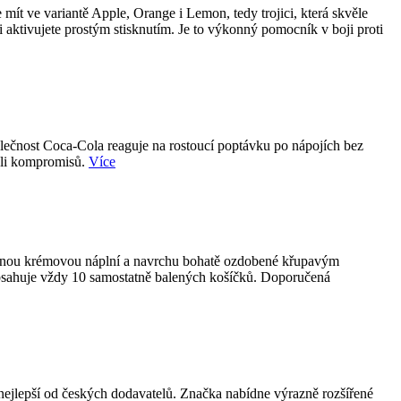
ít ve variantě Apple, Orange i Lemon, tedy trojici, která skvěle
i aktivujete prostým stisknutím. Je to výkonný pomocník v boji proti
olečnost Coca-Cola reaguje na rostoucí poptávku po nápojích bez
koli kompromisů.
Více
emnou krémovou náplní a navrchu bohatě ozdobené křupavým
obsahuje vždy 10 samostatně balených košíčků. Doporučená
epší od českých dodavatelů. Značka nabídne výrazně rozšířené