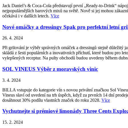
Jack Daniel’s & Coca-Cola představují první „Ready-to-Drink“ nápoj 
nejpopulárnějších barových mixů na světě. Nově si jej mohou zákazní
očekává i v dalších letech.
Více
Nové omáčky a dressingy Spak pro perfektní letní gri
26. 4. 2024
Při grilování je výběr správných omáček a dressingů stejně důležitý
skládá z šesti populárních a inovativních příchutí, které budou pro le
vylepšených receptur. Na pulty obchodů budou uvedeny během dub
SOL VINEUS Výběr z moravských vinic
3. 4. 2024
BILLA vstupuje do kategorie vín s novou privátní značkou Sol Vineu
Vineus slaví od uvedení na trh úspěch, když za prvních 14 dní prodej
dosáhnout 30% podílu vlastních značek do roku 2028.
Více
Vychutnejte si prémiové limonády Three Cents Explo
15. 2. 2024