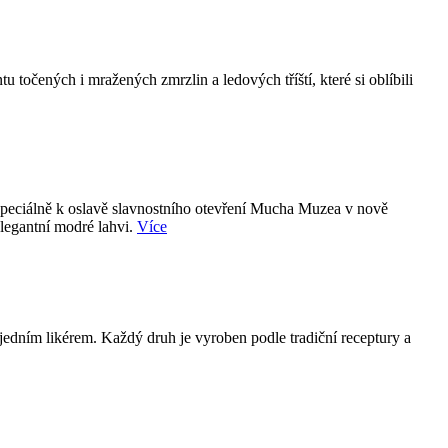
točených i mražených zmrzlin a ledových tříští, které si oblíbili
 speciálně k oslavě slavnostního otevření Mucha Muzea v nově
elegantní modré lahvi.
Více
jedním likérem. Každý druh je vyroben podle tradiční receptury a