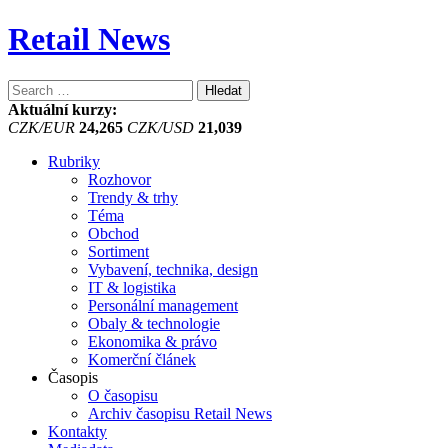
Retail News
Vyhledávání
Aktuální kurzy:
CZK/EUR
24,265
CZK/USD
21,039
Rubriky
Rozhovor
Trendy & trhy
Téma
Obchod
Sortiment
Vybavení, technika, design
IT & logistika
Personální management
Obaly & technologie
Ekonomika & právo
Komerční článek
Časopis
O časopisu
Archiv časopisu Retail News
Kontakty