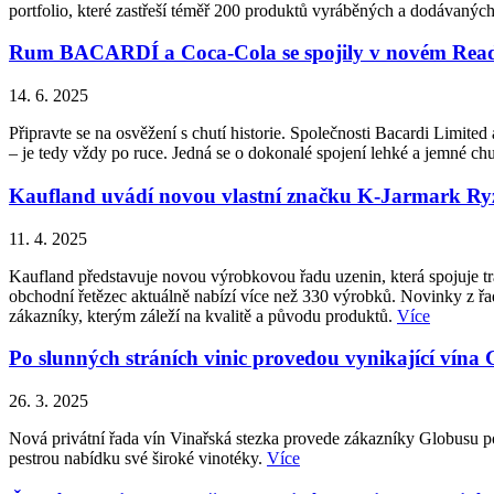
portfolio, které zastřeší téměř 200 produktů vyráběných a dodávan
Rum BACARDÍ a Coca-Cola se spojily v novém Ready
14. 6. 2025
Připravte se na osvěžení s chutí historie. Společnosti Bacardi Lim
– je tedy vždy po ruce. Jedná se o dokonalé spojení lehké a jemné
Kaufland uvádí novou vlastní značku K-Jarmark Ryzí
11. 4. 2025
Kaufland představuje novou výrobkovou řadu uzenin, která spojuje tr
obchodní řetězec aktuálně nabízí více než 330 výrobků. Novinky z ř
zákazníky, kterým záleží na kvalitě a původu produktů.
Více
Po slunných stráních vinic provedou vynikající vína
26. 3. 2025
Nová privátní řada vín Vinařská stezka provede zákazníky Globusu po
pestrou nabídku své široké vinotéky.
Více