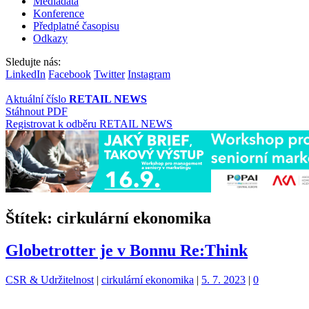
Mediadata
Konference
Předplatné časopisu
Odkazy
Sledujte nás:
LinkedIn
Facebook
Twitter
Instagram
Aktuální číslo
RETAIL NEWS
Stáhnout PDF
Registrovat k odběru RETAIL NEWS
Štítek:
cirkulární ekonomika
Globetrotter je v Bonnu Re:Think
Kategorie:
Štítky:
CSR & Udržitelnost
|
cirkulární ekonomika
|
5. 7. 2023
|
0