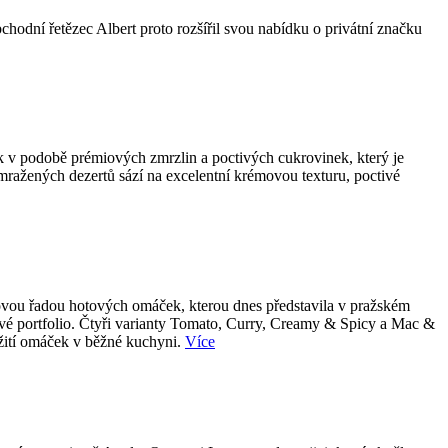
bchodní řetězec Albert proto rozšířil svou nabídku o privátní značku
k v podobě prémiových zmrzlin a poctivých cukrovinek, který je
 mražených dezertů sází na excelentní krémovou texturu, poctivé
 novou řadou hotových omáček, kterou dnes představila v pražském
tové portfolio. Čtyři varianty Tomato, Curry, Creamy & Spicy a Mac &
užití omáček v běžné kuchyni.
Více