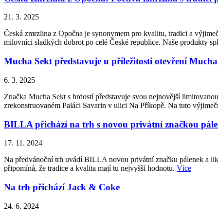
21. 3. 2025
Česká zmrzlina z Opočna je synonymem pro kvalitu, tradici a výjimečn
milovníci sladkých dobrot po celé České republice. Naše produkty splň
Mucha Sekt představuje u příležitosti otevření Much
6. 3. 2025
Značka Mucha Sekt s hrdostí představuje svou nejnovější limitovanou
zrekonstruovaném Paláci Savarin v ulici Na Příkopě. Na tuto výjimečno
BILLA přichází na trh s novou privátní značkou pál
17. 11. 2024
Na předvánoční trh uvádí BILLA novou privátní značku pálenek a liké
připomíná, že tradice a kvalita mají tu nejvyšší hodnotu.
Více
Na trh přichází Jack & Coke
24. 6. 2024