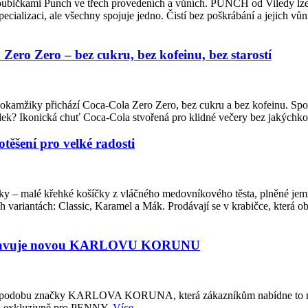
houbičkami Punch ve třech provedeních a vůních. PUNCH od Viledy lze m
ecializaci, ale všechny spojuje jedno. Čistí bez poškrábání a jejich vůn
ero Zero – bez cukru, bez kofeinu, bez starostí
to okamžiky přichází Coca-Cola Zero Zero, bez cukru a bez kofeinu. Sp
sledek? Ikonická chuť Coca-Cola stvořená pro klidné večery bez jakých
ěšení pro velké radosti
čky – malé křehké košíčky z vláčného medovníkového těsta, plněné j
variantách: Classic, Karamel a Mák. Prodávají se v krabičce, která 
ředstavuje novou KARLOVU KORUNU
u podobu značky KARLOVA KORUNA, která zákazníkům nabídne to nejl
ých exkluzivně pro PENNY.
Více