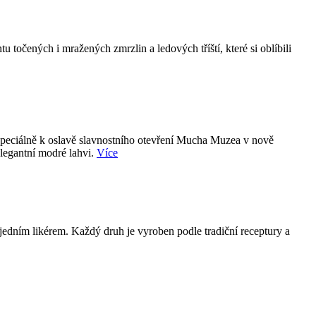
točených i mražených zmrzlin a ledových tříští, které si oblíbili
 speciálně k oslavě slavnostního otevření Mucha Muzea v nově
elegantní modré lahvi.
Více
jedním likérem. Každý druh je vyroben podle tradiční receptury a