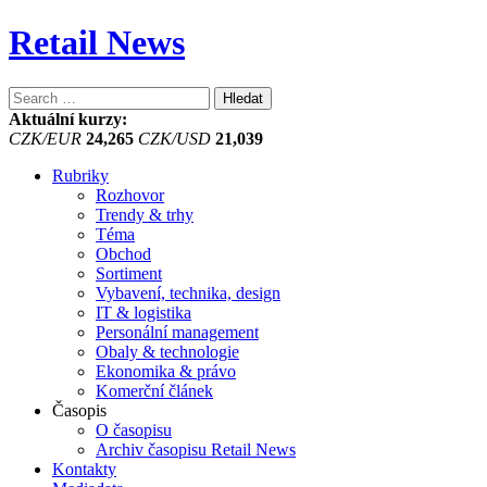
Retail News
Vyhledávání
Aktuální kurzy:
CZK/EUR
24,265
CZK/USD
21,039
Rubriky
Rozhovor
Trendy & trhy
Téma
Obchod
Sortiment
Vybavení, technika, design
IT & logistika
Personální management
Obaly & technologie
Ekonomika & právo
Komerční článek
Časopis
O časopisu
Archiv časopisu Retail News
Kontakty