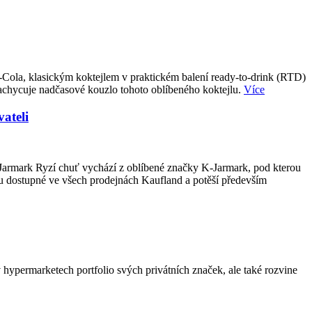
-Cola, klasickým koktejlem v praktickém balení ready-to-drink (RTD)
achycuje nadčasové kouzlo tohoto oblíbeného koktejlu.
Více
ateli
-Jarmark Ryzí chuť vychází z oblíbené značky K-Jarmark, pod kterou
u dostupné ve všech prodejnách Kaufland a potěší především
hypermarketech portfolio svých privátních značek, ale také rozvine