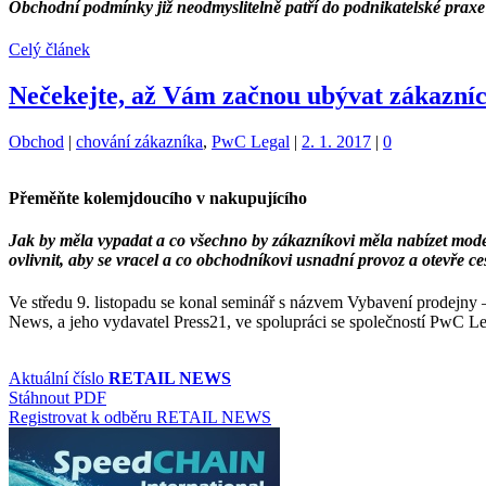
Obchodní podmínky již neodmyslitelně patří do podnikatelské praxe 
Celý článek
Nečekejte, až Vám začnou ubývat zákazníc
Kategorie:
Štítky:
Obchod
|
chování zákazníka
,
PwC Legal
|
2. 1. 2017
|
0
Přeměňte kolemjdoucího v nakupujícího
Jak by měla vypadat a co všechno by zákazníkovi měla nabízet mo
ovlivnit, aby se vracel a co obchodníkovi usnadní provoz a otevře c
Ve středu 9. listopadu se konal seminář s názvem Vybavení prodejny
News, a jeho vydavatel Press21, ve spolupráci se společností PwC L
Aktuální číslo
RETAIL NEWS
Stáhnout PDF
Registrovat k odběru RETAIL NEWS