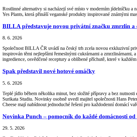
Rostlinné alternativy si nacházejí své místo v moderním jídelníčku a n
Yes Plants, která přináší veganské produkty inspirované známými ma
BILLA představuje novou privátní značku zmrzlin a
8. 6. 2026
Společnost BILLA ČR uvádí na český trh zcela novou exkluzivní priv
inspirován těmi nejlepšími řemeslnými cukrárnami a zmrzlinárnami, a 
ingredience, osvědčené receptury a oblíbené příchutě, které v každém
Spak představil nové hotové omáčky
5. 6. 2026
Teplé jídlo během několika minut, bez složité přípravy a bez nutnos
Surikata Studiu. Novinky osobně uvedl majitel společnosti Hans Peter
Cheese mají nabídnout jednoduché řešení pro každodenní domácí vařen
Novinka Punch – pomocník do každé domácnosti od 
29. 5. 2026