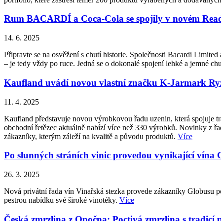
Rum BACARDÍ a Coca-Cola se spojily v novém Ready
14. 6. 2025
Připravte se na osvěžení s chutí historie. Společnosti Bacardi Lim
– je tedy vždy po ruce. Jedná se o dokonalé spojení lehké a jemné
Kaufland uvádí novou vlastní značku K-Jarmark Ryzí
11. 4. 2025
Kaufland představuje novou výrobkovou řadu uzenin, která spojuje tr
obchodní řetězec aktuálně nabízí více než 330 výrobků. Novinky z ř
zákazníky, kterým záleží na kvalitě a původu produktů.
Více
Po slunných stráních vinic provedou vynikající vína
26. 3. 2025
Nová privátní řada vín Vinařská stezka provede zákazníky Globusu po
pestrou nabídku své široké vinotéky.
Více
Česká zmrzlina z Opočna: Poctivá zmrzlina s tradicí 