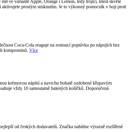
ít ve variantě Apple, Orange i Lemon, tedy trojici, která skvěle
i aktivujete prostým stisknutím. Je to výkonný pomocník v boji proti
olečnost Coca-Cola reaguje na rostoucí poptávku po nápojích bez
koli kompromisů.
Více
emnou krémovou náplní a navrchu bohatě ozdobené křupavým
obsahuje vždy 10 samostatně balených košíčků. Doporučená
epší od českých dodavatelů. Značka nabídne výrazně rozšířené