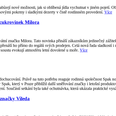
abízejí nové možnosti, jak si oblíbená jídla vychutnat v jiném pojetí. O
sovými pokrmy i sladkými dezerty v čistě rostlinném provedení.
Více
 cukrovinek Milora
átní značku Milora. Tato novinka přináší zákazníkům jedinečný zážite
přenáší ho přímo do regálů svých prodejen. Celá nová řada sladkostí i
 soustu evokují atmosféru letní dovolené u moře.
Více
ti dochucování. Právě na tuto potřebu reaguje rodinná společnost Spak
 Spak, který v Praze přiblížil další směřování značky i letošní produk
í. Součástí setkání byla také ochutnávka, která ukázala praktické vy
značky Vileda