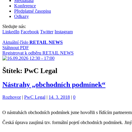
Mediadata
Konference
Předplatné časopisu
Odkazy
Sledujte nás:
LinkedIn
Facebook
Twitter
Instagram
Aktuální číslo
RETAIL NEWS
Stáhnout PDF
Registrovat k odběru RETAIL NEWS
Štítek:
PwC Legal
Nástrahy „obchodních podmínek“
Kategorie:
Štítky:
Rozhovor
|
PwC Legal
|
14. 3. 2018
|
0
O nástrahách obchodních podmínek jsme hovořili s řídícím partnere
Česká úprava zaujímá tzv. formální pojetí obchodních podmínek. Jinými