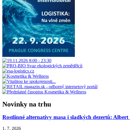
Novinky na trhu
Rostlinné alternativy masa i sladkých dezertů: Albert
1. 7. 2026