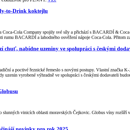
-to-Drink koktejlu
ited a Coca-Cola Company spojily své síly a přichází s BACARDÍ & Coca
 chuti rumu BACARDÍ a lahodného osvěžení nápoje Coca-Cola. Přitom z
 chuť, nabídne uzeniny ve spolupráci s českými dodav
adiční a poctivé řeznické řemeslo s novými postupy. Vlastní značka K
ady uzenin vyrobené výhradně ve spolupráci s českými dodavateli budo
 Globusu
 slunných vinicích oblasti moravských Čejkovic. Globus víny rozšíří v 
přináší novinky pro rok 2025