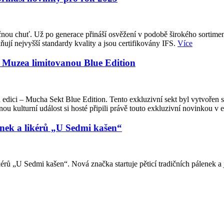
ou chuť. Už po generace přináší osvěžení v podobě širokého sortimentu 
ují nejvyšší standardy kvality a jsou certifikovány IFS.
Více
a Muzea limitovanou Blue Edition
 edici – Mucha Sekt Blue Edition. Tento exkluzivní sekt byl vytvořen
u kulturní událost si hosté připili právě touto exkluzivní novinkou v 
enek a likérů „U Sedmi kašen“
rů „U Sedmi kašen“. Nová značka startuje pěticí tradičních pálenek a 