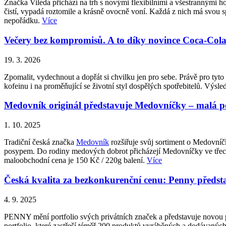
Značka Vileda přichází na trh s novými flexibilními a všestrannými 
čistí, vypadá roztomile a krásně ovocně voní. Každá z nich má svou sp
nepořádku.
Více
Večery bez kompromisů. A to díky novince Coca-Cola Z
19. 3. 2026
Zpomalit, vydechnout a dopřát si chvilku jen pro sebe. Právě pro ty
kofeinu i na proměňující se životní styl dospělých spotřebitelů. Vý
Medovník originál představuje Medovníčky – malá pot
1. 10. 2025
Tradiční česká značka
Medovník
rozšiřuje svůj sortiment o Medovní
posypem. Do rodiny medových dobrot přicházejí Medovníčky ve třech 
maloobchodní cena je 150 Kč / 220g balení.
Více
Česká kvalita za bezkonkurenční cenu: Penny p
4. 9. 2025
PENNY mění portfolio svých privátních značek a představuje novo
portfolio, které zastřeší téměř 200 produktů vyráběných a dodávan