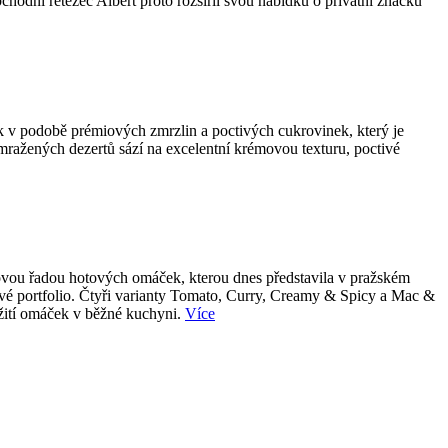
bchodní řetězec Albert proto rozšířil svou nabídku o privátní značku
k v podobě prémiových zmrzlin a poctivých cukrovinek, který je
 mražených dezertů sází na excelentní krémovou texturu, poctivé
 novou řadou hotových omáček, kterou dnes představila v pražském
tové portfolio. Čtyři varianty Tomato, Curry, Creamy & Spicy a Mac &
užití omáček v běžné kuchyni.
Více