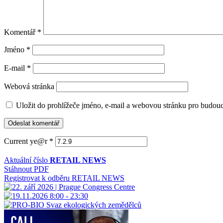
Komentář
*
Jméno
*
E-mail
*
Webová stránka
Uložit do prohlížeče jméno, e-mail a webovou stránku pro budou
Current ye@r
*
Aktuální číslo
RETAIL NEWS
Stáhnout PDF
Registrovat k odběru RETAIL NEWS