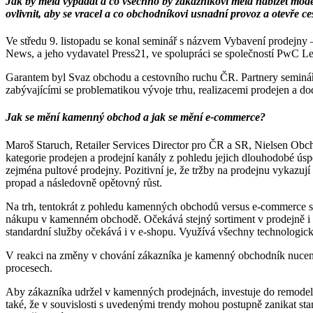
Jak by měla vypadat a co všechno by zákazníkovi měla nabízet mo
ovlivnit, aby se vracel a co obchodníkovi usnadní provoz a otevře c
Ve středu 9. listopadu se konal seminář s názvem Vybavení prodejny
News, a jeho vydavatel Press21, ve spolupráci se společností PwC Le
Garantem byl Svaz obchodu a cestovního ruchu ČR. Partnery seminář
zabývajícími se problematikou vývoje trhu, realizacemi prodejen a dod
Jak se mění kamenný obchod a jak se mění e-commerce?
Maroš Staruch, Retailer Services Director pro ČR a SR, Nielsen Obcho
kategorie prodejen a prodejní kanály z pohledu jejich dlouhodobé úspěš
zejména pultové prodejny. Pozitivní je, že tržby na prodejnu vykazuj
propad a následovně opětovný růst.
Na trh, tentokrát z pohledu kamenných obchodů versus e-commerce s
nákupu v kamenném obchodě. Očekává stejný sortiment v prodejně i v
standardní služby očekává i v e-shopu. Využívá všechny technologic
V reakci na změny v chování zákazníka je kamenný obchodník nucen m
procesech.
Aby zákazníka udržel v kamenných prodejnách, investuje do remodel
také, že v souvislosti s uvedenými trendy mohou postupně zanikat st