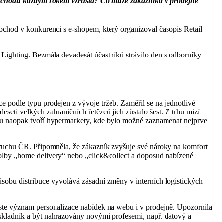
 obchodu každým rokem vzrůstá? Co může zákazníka v prodejně
bchod v konkurenci s e-shopem, který organizoval časopis Retail
ighting. Bezmála devadesát účastníků strávilo den s odborníky
e podle typu prodejen z vývoje tržeb. Zaměřil se na jednotlivé
eseti velkých zahraničních řetězců jich zůstalo šest. Z trhu mizí
jimku naopak tvoří hypermarkety, kde bylo možné zaznamenat nejprve
ruchu ČR. Připomněla, že zákazník zvyšuje své nároky na komfort
olby „home delivery“ nebo „click&collect a doposud nabízené
obu distribuce vyvolává zásadní změny v interních logistických
ste význam personalizace nabídek na webu i v prodejně. Upozornila
skladník a být nahrazovány novými profesemi, např. datový a