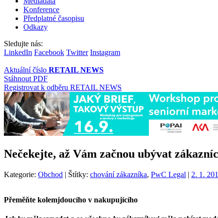
Mediadata
Konference
Předplatné časopisu
Odkazy
Sledujte nás:
LinkedIn
Facebook
Twitter
Instagram
Aktuální číslo
RETAIL NEWS
Stáhnout PDF
Registrovat k odběru RETAIL NEWS
Nečekejte, až Vám začnou ubývat zákazníc
Kategorie:
Obchod
|
Štítky:
chování zákazníka
,
PwC Legal
|
2. 1. 20
Přeměňte kolemjdoucího v nakupujícího