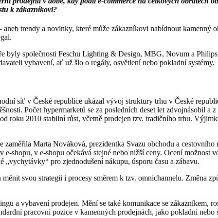
derní prodejna v době, kdy podíl e-commerce na celkových obratech
estu k zákazníkovi?
 – aneb trendy a novinky, které může zákazníkovi nabídnout kamenný o
gal.
e byly společnosti Feschu Lighting & Design, MBG, Novum a Philips L
avateli vybavení, ať už šlo o regály, osvětlení nebo pokladní systémy.
dní síť v České republice ukázal vývoj struktury trhu v České republic
nosti. Počet hypermarketů se za posledních deset let zdvojnásobil a z d
í od roku 2010 stabilní růst, včetně prodejen tzv. tradičního trhu. Vý
e zaměřila Marta Nováková, prezidentka Svazu obchodu a cestovního 
 e-shopu, v e-shopu očekává stejné nebo nižší ceny. Ocení možnost v
ké „vychytávky“ pro zjednodušení nákupu, úsporu času a zábavu.
ěnit svou strategii i procesy směrem k tzv. omnichannelu. Změna způs
ingu a vybavení prodejen. Mění se také komunikace se zákazníkem, ro
andardní pracovní pozice v kamenných prodejnách, jako pokladní nebo 