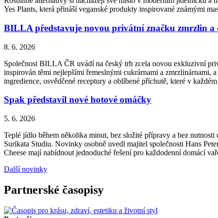
Rostlinné alternativy si nacházejí své místo v moderním jídelníčku a n
Yes Plants, která přináší veganské produkty inspirované známými ma
BILLA představuje novou privátní značku zmrzlin a
8. 6. 2026
Společnost BILLA ČR uvádí na český trh zcela novou exkluzivní priv
inspirován těmi nejlepšími řemeslnými cukrárnami a zmrzlinárnami, a 
ingredience, osvědčené receptury a oblíbené příchutě, které v každém
Spak představil nové hotové omáčky
5. 6. 2026
Teplé jídlo během několika minut, bez složité přípravy a bez nutnos
Surikata Studiu. Novinky osobně uvedl majitel společnosti Hans Peter
Cheese mají nabídnout jednoduché řešení pro každodenní domácí vařen
Další novinky
Partnerské časopisy