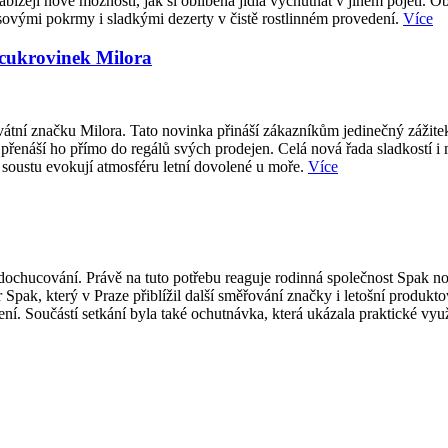
abízejí nové možnosti, jak si oblíbená jídla vychutnat v jiném pojetí. O
sovými pokrmy i sladkými dezerty v čistě rostlinném provedení.
Více
 cukrovinek Milora
átní značku Milora. Tato novinka přináší zákazníkům jedinečný zážite
přenáší ho přímo do regálů svých prodejen. Celá nová řada sladkostí i
 soustu evokují atmosféru letní dovolené u moře.
Více
ti dochucování. Právě na tuto potřebu reaguje rodinná společnost Spak
 Spak, který v Praze přiblížil další směřování značky i letošní produk
í. Součástí setkání byla také ochutnávka, která ukázala praktické vy