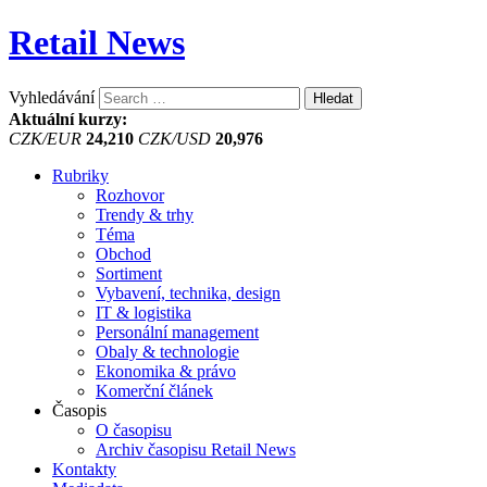
Retail News
Vyhledávání
Aktuální kurzy:
CZK/EUR
24,210
CZK/USD
20,976
Rubriky
Rozhovor
Trendy & trhy
Téma
Obchod
Sortiment
Vybavení, technika, design
IT & logistika
Personální management
Obaly & technologie
Ekonomika & právo
Komerční článek
Časopis
O časopisu
Archiv časopisu Retail News
Kontakty