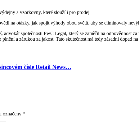
ýdejny a vzorkovny, které slouží i pro prodej.
vědi na otázky, jak spojit výhody obou světů, aby se eliminovaly nevý
š, advokát společnosti PwC Legal, který se zaměřil na odpovědnost za 
plnění a zárukou za jakost. Tato skutečnost má tedy zásadní dopad na p
sincovém čísle Retail News…
ou označeny
*