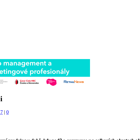
i
17
|
0