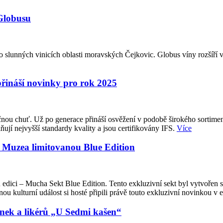
 Globusu
 slunných vinicích oblasti moravských Čejkovic. Globus víny rozšíří v 
přináší novinky pro rok 2025
ou chuť. Už po generace přináší osvěžení v podobě širokého sortimentu 
ují nejvyšší standardy kvality a jsou certifikovány IFS.
Více
a Muzea limitovanou Blue Edition
 edici – Mucha Sekt Blue Edition. Tento exkluzivní sekt byl vytvořen
u kulturní událost si hosté připili právě touto exkluzivní novinkou v 
enek a likérů „U Sedmi kašen“