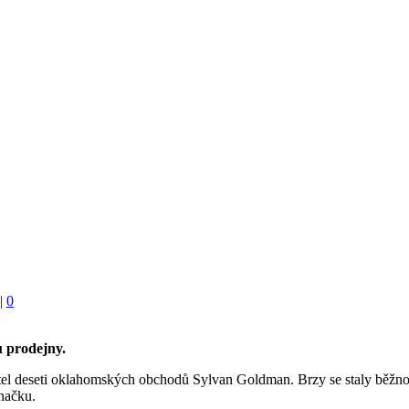
|
0
u prodejny.
itel deseti oklahomských obchodů Sylvan Goldman. Brzy se staly běžno
načku.