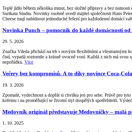
Teplé jídlo během několika minut, bez složité přípravy a bez nutnos
Surikata Studiu. Novinky osobně uvedl majitel společnosti Hans Peter
Cheese mají nabídnout jednoduché řešení pro každodenní domácí vařen
Novinka Punch – pomocník do každé domácnosti od 
29. 5. 2026
Značka Vileda přichází na trh s novými flexibilními a všestrannými 
čistí, vypadá roztomile a krásně ovocně voní. Každá z nich má svou sp
nepořádku.
Více
Večery bez kompromisů. A to díky novince Coca-Cola Z
19. 3. 2026
Zpomalit, vydechnout a dopřát si chvilku jen pro sebe. Právě pro ty
kofeinu i na proměňující se životní styl dospělých spotřebitelů. Vý
Medovník originál představuje Medovníčky – malá pot
1. 10. 2025