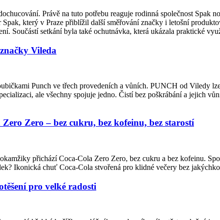
ti dochucování. Právě na tuto potřebu reaguje rodinná společnost Spak
 Spak, který v Praze přiblížil další směřování značky i letošní produk
í. Součástí setkání byla také ochutnávka, která ukázala praktické vy
značky Vileda
houbičkami Punch ve třech provedeních a vůních. PUNCH od Viledy lze m
ecializaci, ale všechny spojuje jedno. Čistí bez poškrábání a jejich vůn
ero Zero – bez cukru, bez kofeinu, bez starostí
to okamžiky přichází Coca-Cola Zero Zero, bez cukru a bez kofeinu. Sp
sledek? Ikonická chuť Coca-Cola stvořená pro klidné večery bez jakých
ěšení pro velké radosti