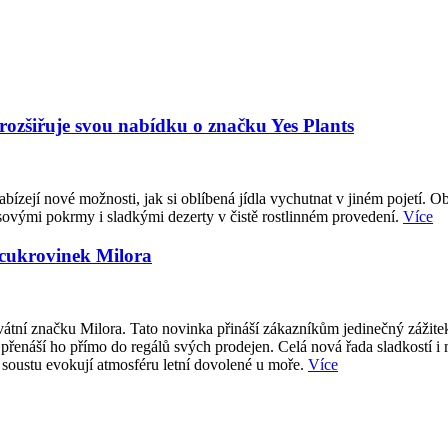
 rozšiřuje svou nabídku o značku Yes Plants
abízejí nové možnosti, jak si oblíbená jídla vychutnat v jiném pojetí. O
sovými pokrmy i sladkými dezerty v čistě rostlinném provedení.
Více
 cukrovinek Milora
átní značku Milora. Tato novinka přináší zákazníkům jedinečný zážite
přenáší ho přímo do regálů svých prodejen. Celá nová řada sladkostí i
 soustu evokují atmosféru letní dovolené u moře.
Více