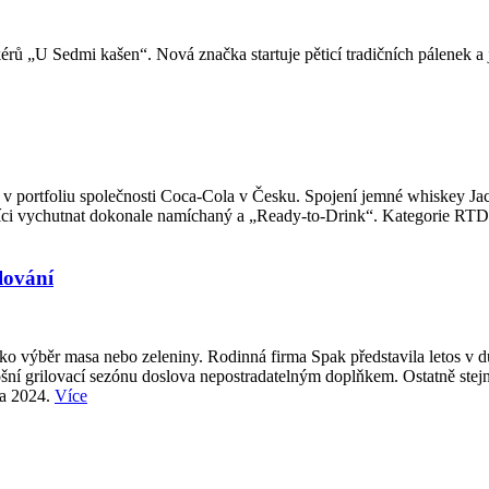
rů „U Sedmi kašen“. Nová značka startuje pěticí tradičních pálenek a 
v portfoliu společnosti Coca-Cola v Česku. Spojení jemné whiskey Jac
ci vychutnat dokonale namíchaný a „Ready-to-Drink“. Kategorie RTD pat
lování
 jako výběr masa nebo zeleniny. Rodinná firma Spak představila letos v
tošní grilovací sezónu doslova nepostradatelným doplňkem. Ostatně stejně
na 2024.
Více