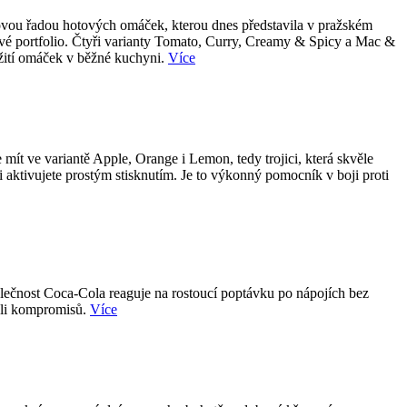
 novou řadou hotových omáček, kterou dnes představila v pražském
tové portfolio. Čtyři varianty Tomato, Curry, Creamy & Spicy a Mac &
užití omáček v běžné kuchyni.
Více
ít ve variantě Apple, Orange i Lemon, tedy trojici, která skvěle
i aktivujete prostým stisknutím. Je to výkonný pomocník v boji proti
olečnost Coca-Cola reaguje na rostoucí poptávku po nápojích bez
koli kompromisů.
Více