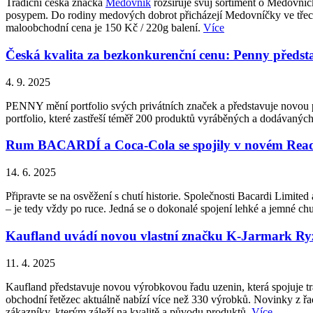
Tradiční česká značka
Medovník
rozšiřuje svůj sortiment o Medovní
posypem. Do rodiny medových dobrot přicházejí Medovníčky ve třech 
maloobchodní cena je 150 Kč / 220g balení.
Více
Česká kvalita za bezkonkurenční cenu: Penny p
4. 9. 2025
PENNY mění portfolio svých privátních značek a představuje novo
portfolio, které zastřeší téměř 200 produktů vyráběných a dodávan
Rum BACARDÍ a Coca-Cola se spojily v novém Ready
14. 6. 2025
Připravte se na osvěžení s chutí historie. Společnosti Bacardi Lim
– je tedy vždy po ruce. Jedná se o dokonalé spojení lehké a jemné
Kaufland uvádí novou vlastní značku K-Jarmark Ryzí
11. 4. 2025
Kaufland představuje novou výrobkovou řadu uzenin, která spojuje tr
obchodní řetězec aktuálně nabízí více než 330 výrobků. Novinky z ř
zákazníky, kterým záleží na kvalitě a původu produktů.
Více