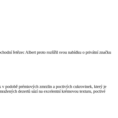
bchodní řetězec Albert proto rozšířil svou nabídku o privátní značku
k v podobě prémiových zmrzlin a poctivých cukrovinek, který je
 mražených dezertů sází na excelentní krémovou texturu, poctivé