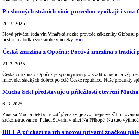
Po slunných stráních vinic provedou vynikající vína
26. 3. 2025
Nová privátní řada vín Vinařská stezka provede zákazníky Globusu po
pestrou nabídku své široké vinotéky.
Více
Česká zmrzlina z Opočna: Poctivá zmrzlina s tradicí 
21. 3. 2025
Česká zmrzlina z Opočna je synonymem pro kvalitu, tradici a výjimečn
milovníci sladkých dobrot po celé České republice. Naše produkty splň
Mucha Sekt představuje u příležitosti otevření Much
6. 3. 2025
Značka Mucha Sekt s hrdostí představuje svou nejnovější limitovanou
zrekonstruovaném Paláci Savarin v ulici Na Příkopě. Na tuto výjimečno
BILLA přichází na trh s novou privátní značkou pál