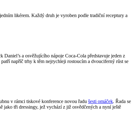
jedním likérem. Každý druh je vyroben podle tradiční receptury a
k Daniel’s a osvěžujícího nápoje Coca-Cola představuje jeden z
ří napříč trhy k těm nejrychleji rostoucím a dvouciferný růst se
 dubnu v rámci tiskové konference novou řadu
šesti omáček
. Řada se
 jako tři dressingy, jež vychází z již osvědčených a nyní ještě