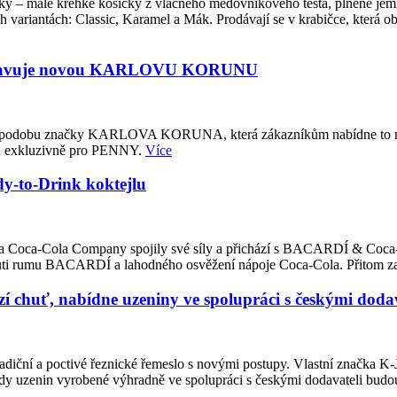
čky – malé křehké košíčky z vláčného medovníkového těsta, plněné j
variantách: Classic, Karamel a Mák. Prodávají se v krabičce, která 
ředstavuje novou KARLOVU KORUNU
u podobu značky KARLOVA KORUNA, která zákazníkům nabídne to nejl
ých exkluzivně pro PENNY.
Více
-to-Drink koktejlu
ited a Coca-Cola Company spojily své síly a přichází s BACARDÍ & Coca
 chuti rumu BACARDÍ a lahodného osvěžení nápoje Coca-Cola. Přitom z
 chuť, nabídne uzeniny ve spolupráci s českými dodav
adiční a poctivé řeznické řemeslo s novými postupy. Vlastní značka K
ady uzenin vyrobené výhradně ve spolupráci s českými dodavateli budo