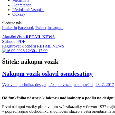
Mediadata
Konference
Předplatné časopisu
Odkazy
Sledujte nás:
LinkedIn
Facebook
Twitter
Instagram
Aktuální číslo
RETAIL NEWS
Stáhnout PDF
Registrovat k odběru RETAIL NEWS
Štítek:
nákupní vozík
Nákupní vozík oslavil osmdesátiny
Kategorie:
Štítky:
Vybavení, technika, design
|
nákupní vozík
,
nakupování
|
28. 7. 2017
Od funkčního nástroje k faktoru nadhodnoty a podílu na design
První nákupní vozíky připravil pro své zákazníky v červnu 1937 maj
v popředí zájmu obchodníků zhodnocení služeb a větší orientace na z