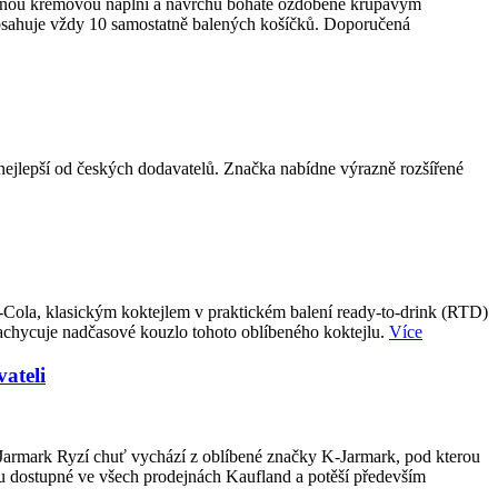
emnou krémovou náplní a navrchu bohatě ozdobené křupavým
obsahuje vždy 10 samostatně balených košíčků. Doporučená
epší od českých dodavatelů. Značka nabídne výrazně rozšířené
-Cola, klasickým koktejlem v praktickém balení ready-to-drink (RTD)
achycuje nadčasové kouzlo tohoto oblíbeného koktejlu.
Více
ateli
-Jarmark Ryzí chuť vychází z oblíbené značky K-Jarmark, pod kterou
u dostupné ve všech prodejnách Kaufland a potěší především