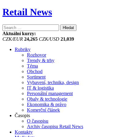
Retail News
Vyhledávání
Aktuální kurzy:
CZK/EUR
24,265
CZK/USD
21,039
Rubriky
Rozhovor
Trendy & trhy
Téma
Obchod
Sortiment
Vybavení, technika, design
IT & logistika
Personální management
Obaly & technologie
Ekonomika & právo
Komerční článek
Časopis
O časopisu
Archiv časopisu Retail News
Kontakty