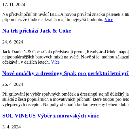
17. 11. 2024
Na předvánoční trh uvádí BILLA novou privátní značku pálenek a liké
připomíná, že tradice a kvalita mají tu nejvyšší hodnotu.
Více
Na trh přichází Jack & Coke
24. 6. 2024
Jack Daniel’s & Coca-Cola představují první „Ready-to-Drink“ nápoj 
nejpopulárnějších barových mixů na světě. Nově si jej mohou zákazní
očekává i v dalších letech.
Více
Nové omáčky a dressingy Spak pro perfektní letní gri
26. 4. 2024
Při grilování je výběr správných omáček a dressingů stejně důležitý
skládá z šesti populárních a inovativních příchutí, které budou pro le
vylepšených receptur. Na pulty obchodů budou uvedeny během dub
SOL VINEUS Výběr z moravských vinic
3. 4. 2024