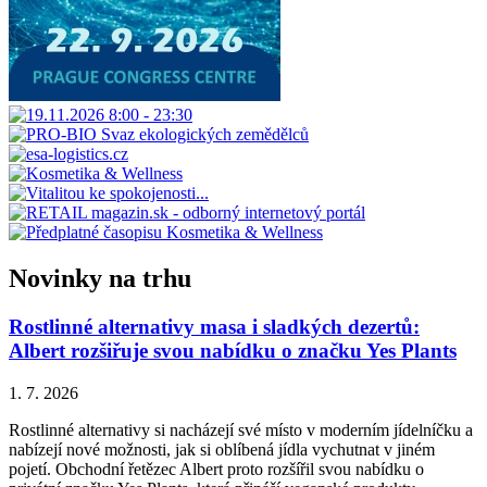
Novinky na trhu
Rostlinné alternativy masa i sladkých dezertů:
Albert rozšiřuje svou nabídku o značku Yes Plants
1. 7. 2026
Rostlinné alternativy si nacházejí své místo v moderním jídelníčku a
nabízejí nové možnosti, jak si oblíbená jídla vychutnat v jiném
pojetí. Obchodní řetězec Albert proto rozšířil svou nabídku o