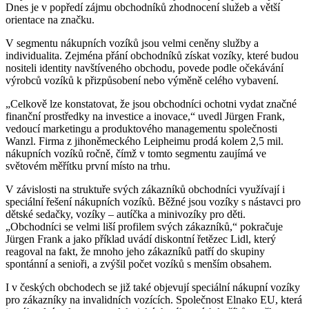
Dnes je v popředí zájmu obchodníků zhodnocení služeb a větší
orientace na značku.
V segmentu nákupních vozíků jsou velmi ceněny služby a
individualita.
Zejména přání obchodníků získat vozíky, které budou
nositeli identity navštíveného obchodu, povede podle očekávání
výrobců vozíků k přizpůsobení nebo výměně celého vybavení.
„Celkově lze konstatovat, že jsou obchodníci ochotni vydat značné
finanční prostředky na investice a inovace,“ uvedl Jürgen Frank,
vedoucí marketingu a produktového managementu společnosti
Wanzl. Firma z jihoněmeckého Leipheimu prodá kolem 2,5 mil.
nákupních vozíků ročně, čímž v tomto segmentu zaujímá ve
světovém měřítku první místo na trhu.
V závislosti na struktuře svých zákazníků obchodníci využívají i
speciální řešení nákupních vozíků. Běžné jsou vozíky s nástavci pro
dětské sedačky, vozíky – autíčka a minivozíky pro děti.
„Obchodníci se velmi liší profilem svých zákazníků,“ pokračuje
Jürgen Frank a jako příklad uvádí diskontní řetězec Lidl, který
reagoval na fakt, že mnoho jeho zákazníků patří do skupiny
spontánní a senioři, a zvýšil počet vozíků s menším obsahem.
I v českých obchodech se již také objevují speciální nákupní vozíky
pro zákazníky na invalidních vozících. Společnost Elnako EU, která