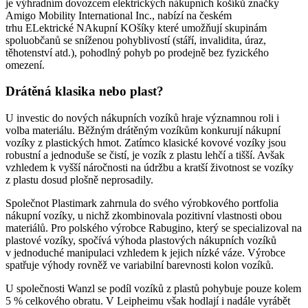
je výhradním dovozcem elektrických nákupních košíků značky
Amigo Mobility International Inc., nabízí na českém
trhu ELektrické NAkupní KOšíky které umožňují skupinám
spoluobčanů se sníženou pohyblivostí (stáří, invalidita, úraz,
těhotenství atd.), pohodlný pohyb po prodejně bez fyzického
omezení.
Drátěná klasika nebo plast?
U investic do nových nákupních vozíků hraje významnou roli i
volba materiálu. Běžným drátěným vozíkům konkurují nákupní
vozíky z plastických hmot. Zatímco klasické kovové vozíky jsou
robustní a jednoduše se čistí, je vozík z plastu lehčí a tišší. Avšak
vzhledem k vyšší náročnosti na údržbu a kratší životnost se vozíky
z plastu dosud plošně neprosadily.
Společnot Plastimark zahrnula do svého výrobkového portfolia
nákupní vozíky, u nichž zkombinovala pozitivní vlastnosti obou
materiálů. Pro polského výrobce Rabugino, který se specializoval na
plastové vozíky, spočívá výhoda plastových nákupních vozíků
v jednoduché manipulaci vzhledem k jejich nízké váze. Výrobce
spatřuje výhody rovněž ve variabilní barevnosti kolon vozíků.
U společnosti Wanzl se podíl vozíků z plastů pohybuje pouze kolem
5 % celkového obratu. V Leipheimu však hodlají i nadále vyrábět