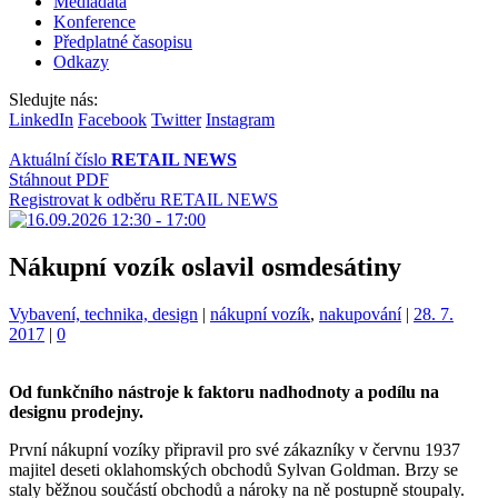
Mediadata
Konference
Předplatné časopisu
Odkazy
Sledujte nás:
LinkedIn
Facebook
Twitter
Instagram
Aktuální číslo
RETAIL NEWS
Stáhnout PDF
Registrovat k odběru RETAIL NEWS
Nákupní vozík oslavil osmdesátiny
Kategorie:
Štítky:
Vybavení, technika, design
|
nákupní vozík
,
nakupování
|
28. 7.
2017
|
0
Od funkčního nástroje k faktoru nadhodnoty a podílu na
designu prodejny.
První nákupní vozíky připravil pro své zákazníky v červnu 1937
majitel deseti oklahomských obchodů Sylvan Goldman. Brzy se
staly běžnou součástí obchodů a nároky na ně postupně stoupaly.