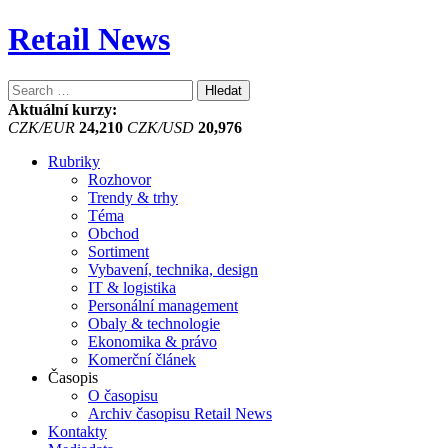
Retail News
Vyhledávání
Aktuální kurzy:
CZK/EUR
24,210
CZK/USD
20,976
Rubriky
Rozhovor
Trendy & trhy
Téma
Obchod
Sortiment
Vybavení, technika, design
IT & logistika
Personální management
Obaly & technologie
Ekonomika & právo
Komerční článek
Časopis
O časopisu
Archiv časopisu Retail News
Kontakty