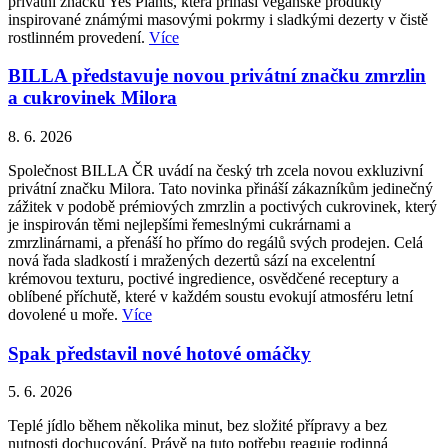
privátní značku Yes Plants, která přináší veganské produkty
inspirované známými masovými pokrmy i sladkými dezerty v čistě
rostlinném provedení.
Více
BILLA představuje novou privátní značku zmrzlin
a cukrovinek Milora
8. 6. 2026
Společnost BILLA ČR uvádí na český trh zcela novou exkluzivní
privátní značku Milora. Tato novinka přináší zákazníkům jedinečný
zážitek v podobě prémiových zmrzlin a poctivých cukrovinek, který
je inspirován těmi nejlepšími řemeslnými cukrárnami a
zmrzlinárnami, a přenáší ho přímo do regálů svých prodejen. Celá
nová řada sladkostí i mražených dezertů sází na excelentní
krémovou texturu, poctivé ingredience, osvědčené receptury a
oblíbené příchutě, které v každém soustu evokují atmosféru letní
dovolené u moře.
Více
Spak představil nové hotové omáčky
5. 6. 2026
Teplé jídlo během několika minut, bez složité přípravy a bez
nutnosti dochucování. Právě na tuto potřebu reaguje rodinná