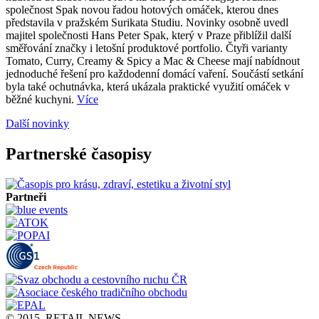
společnost Spak novou řadou hotových omáček, kterou dnes
představila v pražském Surikata Studiu. Novinky osobně uvedl
majitel společnosti Hans Peter Spak, který v Praze přiblížil další
směřování značky i letošní produktové portfolio. Čtyři varianty
Tomato, Curry, Creamy & Spicy a Mac & Cheese mají nabídnout
jednoduché řešení pro každodenní domácí vaření. Součástí setkání
byla také ochutnávka, která ukázala praktické využití omáček v
běžné kuchyni.
Více
Další novinky
Partnerské časopisy
Partneři
© 2015, RETAIL NEWS