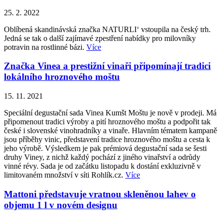
25. 2. 2022
Oblíbená skandinávská značka NATURLI‘ vstoupila na český trh.
Jedná se tak o další zajímavé zpestření nabídky pro milovníky
potravin na rostlinné bázi.
Více
Značka Vinea a prestižní vinaři připomínají tradici
lokálního hroznového moštu
15. 11. 2021
Speciální degustační sada Vinea Kumšt Moštu je nově v prodeji. Má
připomenout tradici výroby a pití hroznového moštu a podpořit tak
české i slovenské vinohradníky a vinaře. Hlavním tématem kampaně
jsou příběhy vinic, představení tradice hroznového moštu a cesta k
jeho výrobě. Výsledkem je pak prémiová degustační sada se šesti
druhy Viney, z nichž každý pochází z jiného vinařství a odrůdy
vinné révy. Sada je od začátku listopadu k dostání exkluzivně v
limitovaném množství v síti Rohlík.cz.
Více
Mattoni představuje vratnou skleněnou lahev o
objemu 1 l v novém designu