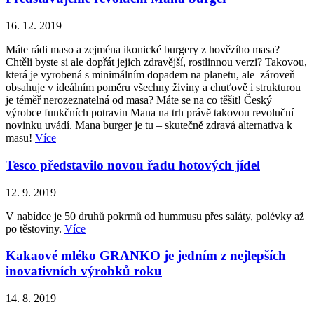
16. 12. 2019
Máte rádi maso a zejména ikonické burgery z hovězího masa?
Chtěli byste si ale dopřát jejich zdravější, rostlinnou verzi? Takovou,
která je vyrobená s minimálním dopadem na planetu, ale zároveň
obsahuje v ideálním poměru všechny živiny a chuťově i strukturou
je téměř nerozeznatelná od masa? Máte se na co těšit! Český
výrobce funkčních potravin Mana na trh právě takovou revoluční
novinku uvádí. Mana burger je tu – skutečně zdravá alternativa k
masu!
Více
Tesco představilo novou řadu hotových jídel
12. 9. 2019
V nabídce je 50 druhů pokrmů od hummusu přes saláty, polévky až
po těstoviny.
Více
Kakaové mléko GRANKO je jedním z nejlepších
inovativních výrobků roku
14. 8. 2019