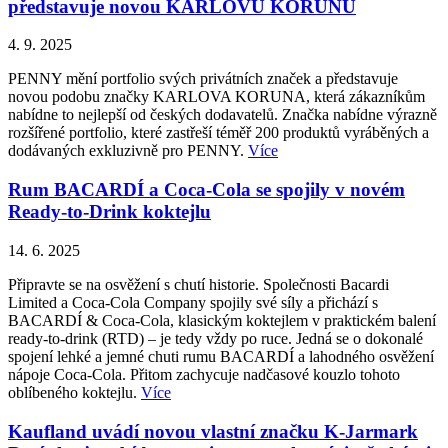
představuje novou KARLOVU KORUNU
4. 9. 2025
PENNY mění portfolio svých privátních značek a představuje
novou podobu značky KARLOVA KORUNA, která zákazníkům
nabídne to nejlepší od českých dodavatelů. Značka nabídne výrazně
rozšířené portfolio, které zastřeší téměř 200 produktů vyráběných a
dodávaných exkluzivně pro PENNY.
Více
Rum BACARDÍ a Coca-Cola se spojily v novém
Ready-to-Drink koktejlu
14. 6. 2025
Připravte se na osvěžení s chutí historie. Společnosti Bacardi
Limited a Coca-Cola Company spojily své síly a přichází s
BACARDÍ & Coca-Cola, klasickým koktejlem v praktickém balení
ready-to-drink (RTD) – je tedy vždy po ruce. Jedná se o dokonalé
spojení lehké a jemné chuti rumu BACARDÍ a lahodného osvěžení
nápoje Coca-Cola. Přitom zachycuje nadčasové kouzlo tohoto
oblíbeného koktejlu.
Více
Kaufland uvádí novou vlastní značku K-Jarmark