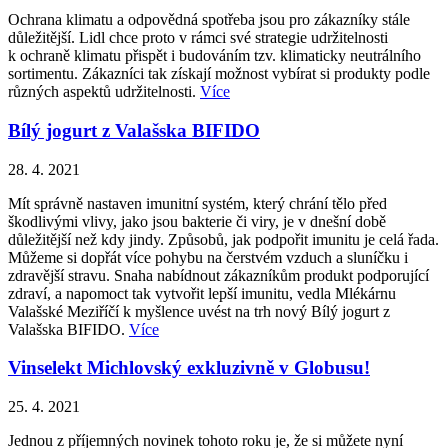
Ochrana klimatu a odpovědná spotřeba jsou pro zákazníky stále
důležitější. Lidl chce proto v rámci své strategie udržitelnosti
k ochraně klimatu přispět i budováním tzv. klimaticky neutrálního
sortimentu. Zákazníci tak získají možnost vybírat si produkty podle
různých aspektů udržitelnosti.
Více
Bílý jogurt z Valašska BIFIDO
28. 4. 2021
Mít správně nastaven imunitní systém, který chrání tělo před
škodlivými vlivy, jako jsou bakterie či viry, je v dnešní době
důležitější než kdy jindy. Způsobů, jak podpořit imunitu je celá řada.
Můžeme si dopřát více pohybu na čerstvém vzduch a sluníčku i
zdravější stravu. Snaha nabídnout zákazníkům produkt podporující
zdraví, a napomoct tak vytvořit lepší imunitu, vedla Mlékárnu
Valašské Meziříčí k myšlence uvést na trh nový Bílý jogurt z
Valašska BIFIDO.
Více
Vinselekt Michlovský exkluzivně v Globusu!
25. 4. 2021
Jednou z příjemných novinek tohoto roku je, že si můžete nyní