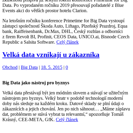
Data. Po vyprodaném ročníku 2019 přesouvají pořadatelé z Blue
Events akci do větších prostor hotelu Clarion.
Na letošním ročníku konference Primetime for Big Data vystoupí
zástupci společností Škoda Auto, Liftago, Plzeňský Prazdroj, Equa
bank, Raiffeisenbank, Dr.Max, DHL, Český rozhlas a odborníci
z firem Revolt BI, Profinit, CEOS Data, UNICO.ai, Bisnode Czech
Republic a Salsita Software.
Celý článek
Velká data vznikají u zákazníka
Kategorie:
Štítky:
Obchod
|
Big Data
|
18. 5. 2015
|
0
Big Data jako nástroj pro byznys
Velká data přestávají být jen módním slovem a stávají se užitečným
nástrojem pro byznys. Velký bratr v podobě technologií moderní
doby nás sleduje na každém kroku. Datové sklady se plní údaji o
zákaznících a jejich chování. Jen po nich sáhnout… „Máme záplavu
dat, problémem se stává vybrat ta relevantní,“ upozorňuje Tomáš
Krásný, CEE-META, GfK.
Celý článek