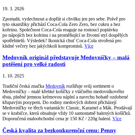
19. 3. 2026
Zpomalit, vydechnout a dopřát si chvilku jen pro sebe. Právě pro
tyto okamžiky přichází Coca-Cola Zero Zero, bez cukru a bez
kofeinu. Společnost Coca-Cola reaguje na rostoucí poptávku
po nápojích bez kofeinu i na proměňující se životní styl dospělých
spotřebitelů. Výsledek? Ikonická chuť Coca-Cola stvořená pro
klidné večery bez jakýchkoli kompromisů.
Více
Medovník originál představuje Medovníčky – malá
potěšení pro velké radosti
1. 10. 2025
Tradiční česká značka
Medovník
rozšiřuje svůj sortiment o
Medovníčky – malé křehké košíčky z vláčného medovníkového
těsta, plněné jemnou krémovou náplní a navrchu bohatě ozdobené
křupavým posypem. Do rodiny medových dobrot přicházejí
Medovníčky ve třech variantách: Classic, Karamel a Mák. Prodávají
se v krabičce, která obsahuje vždy 10 samostatně balených košíčků.
Doporučená maloobchodní cena je 150 Kč / 220g balení.
Více
Česká kvalita za bezkonkurenční cenu: Penny