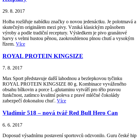
29. 8. 2017
Holba rozšiřuje nabídku značky o novou jedenáctku. Je polotmavá a
skutečným originálem mezi pivy. Vzniká klasickým způsobem
výroby a podle tradiční receptury. Výsledkem je pivo granátové
barvy s velmi hustou pěnou, zaokrouhlenou plnou chutí a vysokým
řízem.
Více
ROYAL PROTEIN KINGSIZE
7. 8. 2017
Max Sport představuje další lahodnou a bezlepkovou tyčinku
ROYAL PROTEIN KINGSIZE 80 g. Kombinace vyváženého
obsahu bílkovin a porce L-glutaminu vytváří pro tělo pravou
funkčnost, zatímco kvalitní poleva z pravé mléčné čokolády
zabezpečí dokonalou chuť.
Více
Vladimir 518 – nová tvář Red Bull Hero Can
6. 6. 2017
Doposud výsadnímu postavení sportovců odzvonilo. Guru české hip