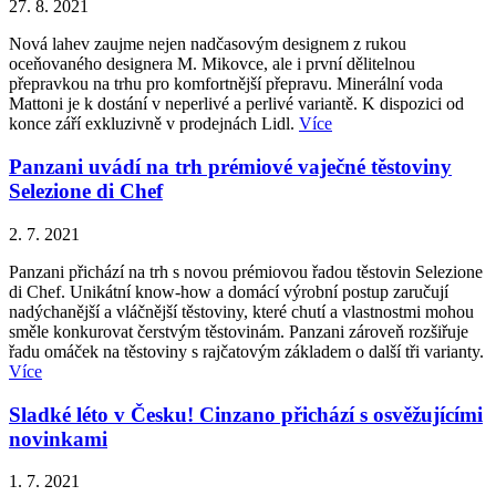
27. 8. 2021
Nová lahev zaujme nejen nadčasovým designem z rukou
oceňovaného designera M. Mikovce, ale i první dělitelnou
přepravkou na trhu pro komfortnější přepravu. Minerální voda
Mattoni je k dostání v neperlivé a perlivé variantě. K dispozici od
konce září exkluzivně v prodejnách Lidl.
Více
Panzani uvádí na trh prémiové vaječné těstoviny
Selezione di Chef
2. 7. 2021
Panzani přichází na trh s novou prémiovou řadou těstovin Selezione
di Chef. Unikátní know-how a domácí výrobní postup zaručují
nadýchanější a vláčnější těstoviny, které chutí a vlastnostmi mohou
směle konkurovat čerstvým těstovinám. Panzani zároveň rozšiřuje
řadu omáček na těstoviny s rajčatovým základem o další tři varianty.
Více
Sladké léto v Česku! Cinzano přichází s osvěžujícími
novinkami
1. 7. 2021