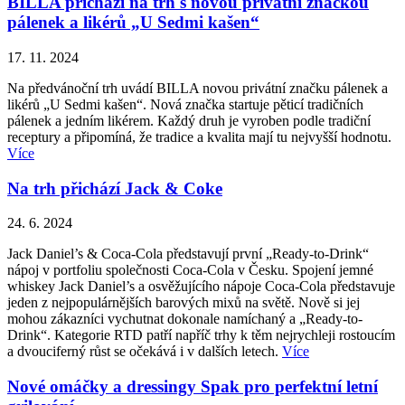
BILLA přichází na trh s novou privátní značkou
pálenek a likérů „U Sedmi kašen“
17. 11. 2024
Na předvánoční trh uvádí BILLA novou privátní značku pálenek a
likérů „U Sedmi kašen“. Nová značka startuje pěticí tradičních
pálenek a jedním likérem. Každý druh je vyroben podle tradiční
receptury a připomíná, že tradice a kvalita mají tu nejvyšší hodnotu.
Více
Na trh přichází Jack & Coke
24. 6. 2024
Jack Daniel’s & Coca-Cola představují první „Ready-to-Drink“
nápoj v portfoliu společnosti Coca-Cola v Česku. Spojení jemné
whiskey Jack Daniel’s a osvěžujícího nápoje Coca-Cola představuje
jeden z nejpopulárnějších barových mixů na světě. Nově si jej
mohou zákazníci vychutnat dokonale namíchaný a „Ready-to-
Drink“. Kategorie RTD patří napříč trhy k těm nejrychleji rostoucím
a dvouciferný růst se očekává i v dalších letech.
Více
Nové omáčky a dressingy Spak pro perfektní letní