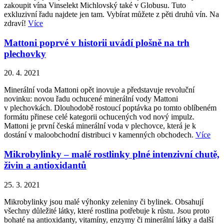
zakoupit vína Vinselekt Michlovský také v Globusu. Tuto
exkluzivní řadu najdete jen tam. Vybírat můžete z pěti druhů vín. Na
zdraví!
Více
Mattoni poprvé v historii uvádí plošně na trh
plechovky
20. 4. 2021
Minerální voda Mattoni opět inovuje a představuje revoluční
novinku: novou řadu ochucené minerální vody Mattoni
v plechovkách. Dlouhodobě rostoucí poptávka po tomto oblíbeném
formátu přinese celé kategorii ochucených vod nový impulz.
Mattoni je první česká minerální voda v plechovce, která je k
dostání v maloobchodní distribuci v kamenných obchodech.
Více
Mikrobylinky – malé rostlinky plné intenzivní chutě,
živin a antioxidantů
25. 3. 2021
Mikrobylinky jsou malé výhonky zeleniny či bylinek. Obsahují
všechny důležité látky, které rostlina potřebuje k růstu. Jsou proto
bohaté na antioxidanty, vitamíny, enzymy či minerální látky a další