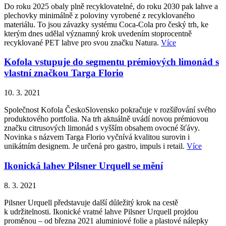
Do roku 2025 obaly plně recyklovatelné, do roku 2030 pak lahve a
plechovky minimálně z poloviny vyrobené z recyklovaného
materiálu. To jsou závazky systému Coca-Cola pro český trh, ke
kterým dnes udělal významný krok uvedením stoprocentně
recyklované PET lahve pro svou značku Natura.
Více
Kofola vstupuje do segmentu prémiových limonád s
vlastní značkou Targa Florio
10. 3. 2021
Společnost Kofola ČeskoSlovensko pokračuje v rozšiřování svého
produktového portfolia. Na trh aktuálně uvádí novou prémiovou
značku citrusových limonád s vyšším obsahem ovocné šťávy.
Novinka s názvem Targa Florio vyčnívá kvalitou surovin i
unikátním designem. Je určená pro gastro, impuls i retail.
Více
Ikonická lahev Pilsner Urquell se mění
8. 3. 2021
Pilsner Urquell představuje další důležitý krok na cestě
k udržitelnosti. Ikonické vratné lahve Pilsner Urquell projdou
proměnou – od března 2021 aluminiové folie a plastové nálepky