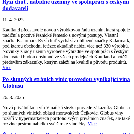
Ryzí chuť, nabídne uzeniny ve spolupráci s českými
dodavateli
11. 4. 2025
Kaufland představuje novou výrobkovou řadu uzenin, která spojuje
tradiční a poctivé řeznické řemeslo s novými postupy. Vlastní
značka K-Jarmark Ryzí chuť vychází z oblíbené značky K-Jarmark,
pod kterou obchodní řetězec aktuálně nabízí více než 330 výrobků.
Novinky z řady uzenin vyrobené výhradně ve spolupráci s českými
dodavateli budou dostupné ve všech prodejnách Kaufland a potěší
především zákazníky, kterým záleží na kvalitě a původu produktů.
Více
Po slunných stráních vinic provedou vynikající vína
Globusu
26. 3. 2025
Nová privátní řada vín Vinařská stezka provede zákazníky Globusu
po slunných vinicích oblasti moravských Čejkovic. Globus víny
rozšíří v hypermarketech portfolio svých privátních značek, ale také
rozvine pestrou nabídku své široké vinotéky.
Více