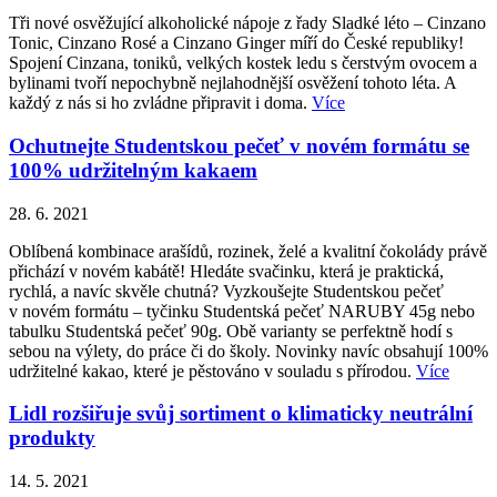
Tři nové osvěžující alkoholické nápoje z řady Sladké léto – Cinzano
Tonic, Cinzano Rosé a Cinzano Ginger míří do České republiky!
Spojení Cinzana, toniků, velkých kostek ledu s čerstvým ovocem a
bylinami tvoří nepochybně nejlahodnější osvěžení tohoto léta. A
každý z nás si ho zvládne připravit i doma.
Více
Ochutnejte Studentskou pečeť v novém formátu se
100% udržitelným kakaem
28. 6. 2021
Oblíbená kombinace arašídů, rozinek, želé a kvalitní čokolády právě
přichází v novém kabátě! Hledáte svačinku, která je praktická,
rychlá, a navíc skvěle chutná? Vyzkoušejte Studentskou pečeť
v novém formátu – tyčinku Studentská pečeť NARUBY 45g nebo
tabulku Studentská pečeť 90g. Obě varianty se perfektně hodí s
sebou na výlety, do práce či do školy. Novinky navíc obsahují 100%
udržitelné kakao, které je pěstováno v souladu s přírodou.
Více
Lidl rozšiřuje svůj sortiment o klimaticky neutrální
produkty
14. 5. 2021