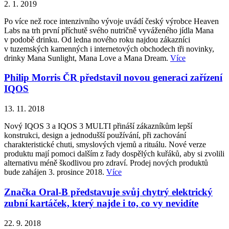
2. 1. 2019
Po více než roce intenzivního vývoje uvádí český výrobce Heaven
Labs na trh první příchutě svého nutričně vyváženého jídla Mana
v podobě drinku. Od ledna nového roku najdou zákazníci
v tuzemských kamenných i internetových obchodech tři novinky,
drinky Mana Sunlight, Mana Love a Mana Dream.
Více
Philip Morris ČR představil novou generaci zařízení
IQOS
13. 11. 2018
Nový IQOS 3 a IQOS 3 MULTI přináší zákazníkům lepší
konstrukci, design a jednodušší používání, při zachování
charakteristické chuti, smyslových vjemů a rituálu. Nové verze
produktu mají pomoci dalším z řady dospělých kuřáků, aby si zvolili
alternativu méně škodlivou pro zdraví. Prodej nových produktů
bude zahájen 3. prosince 2018.
Více
Značka Oral-B představuje svůj chytrý elektrický
zubní kartáček, který najde i to, co vy nevidíte
22. 9. 2018