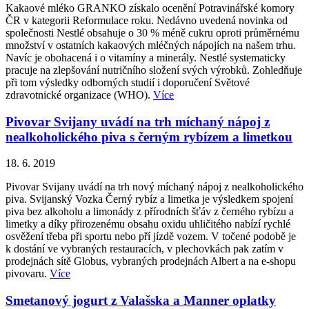
Kakaové mléko GRANKO získalo ocenění Potravinářské komory
ČR v kategorii Reformulace roku. Nedávno uvedená novinka od
společnosti Nestlé obsahuje o 30 % méně cukru oproti průměrnému
množství v ostatních kakaových mléčných nápojích na našem trhu.
Navíc je obohacená i o vitamíny a minerály. Nestlé systematicky
pracuje na zlepšování nutričního složení svých výrobků. Zohledňuje
při tom výsledky odborných studií i doporučení Světové
zdravotnické organizace (WHO).
Více
Pivovar Svijany uvádí na trh míchaný nápoj z
nealkoholického piva s černým rybízem a limetkou
18. 6. 2019
Pivovar Svijany uvádí na trh nový míchaný nápoj z nealkoholického
piva. Svijanský Vozka Černý rybíz a limetka je výsledkem spojení
piva bez alkoholu a limonády z přírodních šťáv z černého rybízu a
limetky a díky přirozenému obsahu oxidu uhličitého nabízí rychlé
osvěžení třeba při sportu nebo pří jízdě vozem. V točené podobě je
k dostání ve vybraných restauracích, v plechovkách pak zatím v
prodejnách sítě Globus, vybraných prodejnách Albert a na e-shopu
pivovaru.
Více
Smetanový jogurt z Valašska a Manner oplatky