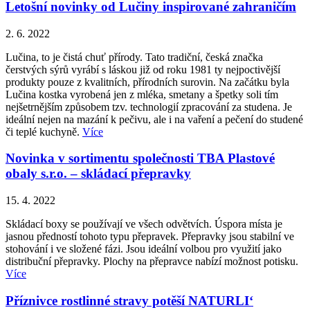
Letošní novinky od Lučiny inspirované zahraničím
2. 6. 2022
Lučina, to je čistá chuť přírody. Tato tradiční, česká značka
čerstvých sýrů vyrábí s láskou již od roku 1981 ty nejpoctivější
produkty pouze z kvalitních, přírodních surovin. Na začátku byla
Lučina kostka vyrobená jen z mléka, smetany a špetky soli tím
nejšetrnějším způsobem tzv. technologií zpracování za studena. Je
ideální nejen na mazání k pečivu, ale i na vaření a pečení do studené
či teplé kuchyně.
Více
Novinka v sortimentu společnosti TBA Plastové
obaly s.r.o. – skládací přepravky
15. 4. 2022
Skládací boxy se používají ve všech odvětvích. Úspora místa je
jasnou předností tohoto typu přepravek. Přepravky jsou stabilní ve
stohování i ve složené fázi. Jsou ideální volbou pro využití jako
distribuční přepravky. Plochy na přepravce nabízí možnost potisku.
Více
Příznivce rostlinné stravy potěší NATURLI‘