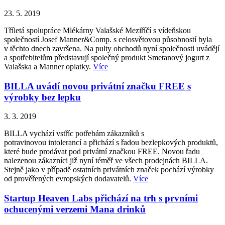
23. 5. 2019
Tříletá spolupráce Mlékárny Valašské Meziříčí s vídeňskou
společností Josef Manner&Comp. s celosvětovou působností byla
v těchto dnech završena. Na pulty obchodů nyní společnosti uvádějí
a spotřebitelům představují společný produkt Smetanový jogurt z
Valašska a Manner oplatky.
Více
BILLA uvádí novou privátní značku FREE s
výrobky bez lepku
3. 3. 2019
BILLA vychází vstříc potřebám zákazníků s
potravinovou intolerancí a přichází s řadou bezlepkových produktů,
které bude prodávat pod privátní značkou FREE. Novou řadu
nalezenou zákazníci již nyní téměř ve všech prodejnách BILLA.
Stejně jako v případě ostatních privátních značek pochází výrobky
od prověřených evropských dodavatelů.
Více
Startup Heaven Labs přichází na trh s prvními
ochucenými verzemi Mana drinků