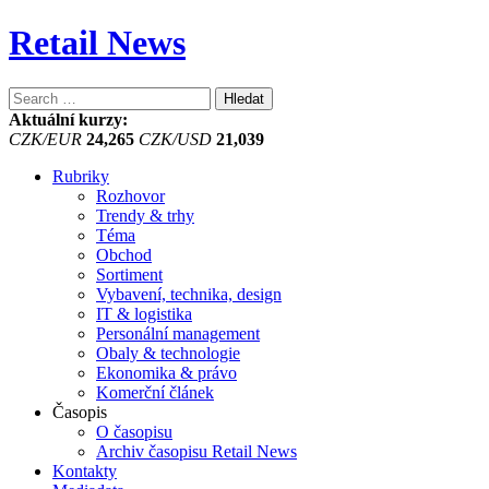
Retail News
Vyhledávání
Aktuální kurzy:
CZK/EUR
24,265
CZK/USD
21,039
Rubriky
Rozhovor
Trendy & trhy
Téma
Obchod
Sortiment
Vybavení, technika, design
IT & logistika
Personální management
Obaly & technologie
Ekonomika & právo
Komerční článek
Časopis
O časopisu
Archiv časopisu Retail News
Kontakty