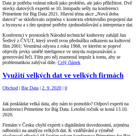
Data je potřeba vnímat nikoli jako problém, ale jako příležitost. Dvě
stovky datových expertů se 10. listopadu sešly na konferenci
Primetime for Big Data 2021. Hlavní téma akce „Nová doba
datová“ se skloňovalo zejména v kontextu efektivního propojení dat
a byznysu a s tím spojené potřeby zjednodušování a interpretace dat.
Konferenci v prostorách Národní technické knihovny zahájil Jan
Šedivý z ČVUT, který uvedl svou přednášku odkazem na kultovní
film 2001: Vesmírná odysea z roku 1968, ve kterém se poprvé
objevily prvky umělé inteligence ve smyslu rozpoznávání a
generování řeči. Film pro něj znamenal impulz k tomu, aby se
problematikou zabýval dále.
Celý článek
Využití velkých dat ve velkých firmách
Kategorie:
Štítky:
Obchod
|
Big Data
|
2. 9. 2020
|
0
Jak poskládat velká data, aby nám to pomohlo? Odpoví experti na
konferenci Primetime for Big Data. Letošní ročník se koná 13.10.
2020.
Firmám v Česku chybí experti s digitálními dovednostmi, zejména
odborníci na analýzu velkých dat. K vzdělávání a výměně
zkušeností přispívá již šestým rokem konference Primetime for Big