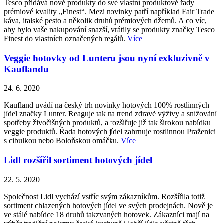
Tesco přidává nové produkty do své vlastní produktové řady
prémiové kvality „Finest“. Mezi novinky patří například Fair Trade
káva, italské pesto a několik druhů prémiových džemů. A co víc,
aby bylo vaše nakupování snazší, vrátily se produkty značky Tesco
Finest do vlastních označených regálů.
Více
Veggie hotovky od Lunteru jsou nyní exkluzivně v
Kauflandu
24. 6. 2020
Kaufland uvádí na český trh novinky hotových 100% rostlinných
jídel značky Lunter. Reaguje tak na trend zdravé výživy a snižování
spotřeby živočišných produktů, a rozšiřuje již tak širokou nabídku
veggie produktů. Řada hotových jídel zahrnuje rostlinnou Praženici
s cibulkou nebo Boloňskou omáčku.
Více
Lidl rozšířil sortiment hotových jídel
22. 5. 2020
Společnost Lidl vychází vstříc svým zákazníkům. Rozšířila totiž
sortiment chlazených hotových jídel ve svých prodejnách. Nově je
ve stálé nabídce 18 druhů takzvaných hotovek. Zákazníci mají na