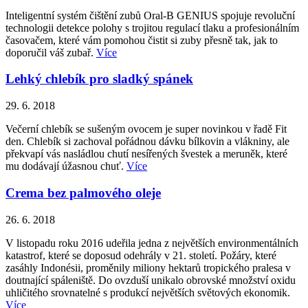
Inteligentní systém čištění zubů Oral-B GENIUS spojuje revoluční
technologii detekce polohy s trojitou regulací tlaku a profesionálním
časovačem, které vám pomohou čistit si zuby přesně tak, jak to
doporučil váš zubař.
Více
Lehký chlebík pro sladký spánek
29. 6. 2018
Večerní chlebík se sušeným ovocem je super novinkou v řadě Fit
den. Chlebík si zachoval pořádnou dávku bílkovin a vlákniny, ale
překvapí vás nasládlou chutí nesířených švestek a meruněk, které
mu dodávají úžasnou chuť.
Více
Crema bez palmového oleje
26. 6. 2018
V listopadu roku 2016 udeřila jedna z největších environmentálních
katastrof, které se doposud odehrály v 21. století. Požáry, které
zasáhly Indonésii, proměnily miliony hektarů tropického pralesa v
doutnající spáleniště. Do ovzduší unikalo obrovské množství oxidu
uhličitého srovnatelné s produkcí největších světových ekonomik.
Více