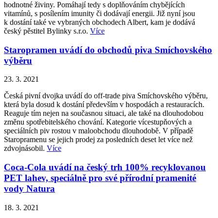
hodnotné živiny. Pomáhají tedy s doplňováním chybějících
vitamínů, s posílením imunity či dodávají energii. Již nyní jsou
k dostání také ve vybraných obchodech Albert, kam je dodává
český pěstitel Bylinky s.r.o.
Více
Staropramen uvádí do obchodů piva Smíchovského
výběru
23. 3. 2021
Česká pivní dvojka uvádí do off-trade piva Smíchovského výběru,
která byla dosud k dostání především v hospodách a restauracích.
Reaguje tím nejen na současnou situaci, ale také na dlouhodobou
změnu spotřebitelského chování. Kategorie vícestupňových a
speciálních piv rostou v maloobchodu dlouhodobě. V případě
Staropramenu se jejich prodej za posledních deset let více než
zdvojnásobil.
Více
Coca-Cola uvádí na český trh 100% recyklovanou
PET lahev, speciálně pro své přírodní pramenité
vody Natura
18. 3. 2021