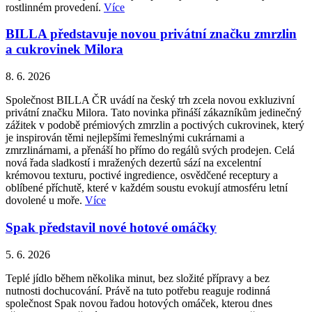
rostlinném provedení.
Více
BILLA představuje novou privátní značku zmrzlin
a cukrovinek Milora
8. 6. 2026
Společnost BILLA ČR uvádí na český trh zcela novou exkluzivní
privátní značku Milora. Tato novinka přináší zákazníkům jedinečný
zážitek v podobě prémiových zmrzlin a poctivých cukrovinek, který
je inspirován těmi nejlepšími řemeslnými cukrárnami a
zmrzlinárnami, a přenáší ho přímo do regálů svých prodejen. Celá
nová řada sladkostí i mražených dezertů sází na excelentní
krémovou texturu, poctivé ingredience, osvědčené receptury a
oblíbené příchutě, které v každém soustu evokují atmosféru letní
dovolené u moře.
Více
Spak představil nové hotové omáčky
5. 6. 2026
Teplé jídlo během několika minut, bez složité přípravy a bez
nutnosti dochucování. Právě na tuto potřebu reaguje rodinná
společnost Spak novou řadou hotových omáček, kterou dnes