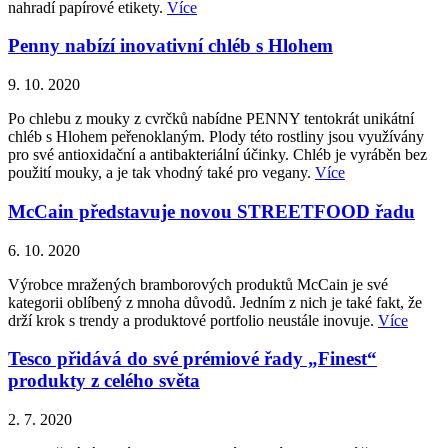
nahradí papírové etikety.
Více
Penny nabízí inovativní chléb s Hlohem
9. 10. 2020
Po chlebu z mouky z cvrčků nabídne PENNY tentokrát unikátní
chléb s Hlohem peřenoklaným. Plody této rostliny jsou využívány
pro své antioxidační a antibakteriální účinky. Chléb je vyráběn bez
použití mouky, a je tak vhodný také pro vegany.
Více
McCain představuje novou STREETFOOD řadu
6. 10. 2020
Výrobce mražených bramborových produktů McCain je své
kategorii oblíbený z mnoha důvodů. Jedním z nich je také fakt, že
drží krok s trendy a produktové portfolio neustále inovuje.
Více
Tesco přidává do své prémiové řady „Finest“
produkty z celého světa
2. 7. 2020