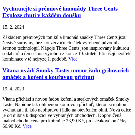
Vychutnejte si prémiové limonády Three Cents
Exploze chutí v každém doušku
15. 2. 2024
Základem prémiových toniků a limonád značky Three Cents jsou
čerstvé suroviny, bez konzervačních látek vyrobené původní a
šetrnou technologií. Nápoje Three Cents jsou inspirovány kulturou
sodabarů a řemeslnou výrobou z konce 19. století. Přinášejí neotřelé
kombinace v té nejryzejší podobě.
Více
Vitana uvádí Smoky Taste: novou řadu grilovacích
omáček a koření s kouřovou příchutí
19. 4. 2023
Vitana přichází s novou řadou koření a steakových omáček Smoky
Taste. Nabídne tak oblíbenou kouřovou příchuť, kterou si mohou
vychutnat i ti, kdo nepřipravují jídlo na otevřeném ohni. Nová edice
je od dubna k dispozici ve vybraných obchodech. Doporučená
maloobchodní cena pro koření je 23,90 Kč, pro steakové omáčky
66,90 Kč.
Více