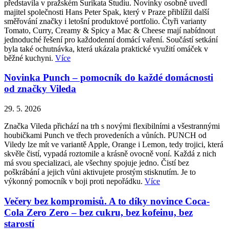
představila v pražském Surikata Studiu. Novinky osobně uvedl
majitel společnosti Hans Peter Spak, který v Praze přiblížil další
směřování značky i letošní produktové portfolio. Čtyři varianty
Tomato, Curry, Creamy & Spicy a Mac & Cheese mají nabídnout
jednoduché řešení pro každodenní domácí vaření. Součástí setkání
byla také ochutnávka, která ukázala praktické využití omáček v
běžné kuchyni.
Více
Novinka Punch – pomocník do každé domácnosti
od značky Vileda
29. 5. 2026
Značka Vileda přichází na trh s novými flexibilními a všestrannými
houbičkami Punch ve třech provedeních a vůních. PUNCH od
Viledy lze mít ve variantě Apple, Orange i Lemon, tedy trojici, která
skvěle čistí, vypadá roztomile a krásně ovocně voní. Každá z nich
má svou specializaci, ale všechny spojuje jedno. Čistí bez
poškrábání a jejich vůni aktivujete prostým stisknutím. Je to
výkonný pomocník v boji proti nepořádku.
Více
Večery bez kompromisů. A to díky novince Coca-
Cola Zero Zero – bez cukru, bez kofeinu, bez
starostí