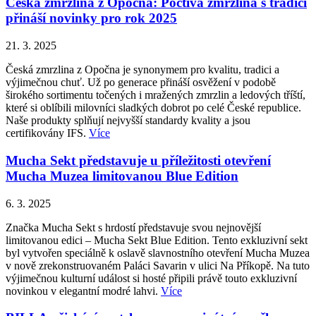
Česká zmrzlina z Opočna: Poctivá zmrzlina s tradicí
přináší novinky pro rok 2025
21. 3. 2025
Česká zmrzlina z Opočna je synonymem pro kvalitu, tradici a
výjimečnou chuť. Už po generace přináší osvěžení v podobě
širokého sortimentu točených i mražených zmrzlin a ledových tříští,
které si oblíbili milovníci sladkých dobrot po celé České republice.
Naše produkty splňují nejvyšší standardy kvality a jsou
certifikovány IFS.
Více
Mucha Sekt představuje u příležitosti otevření
Mucha Muzea limitovanou Blue Edition
6. 3. 2025
Značka Mucha Sekt s hrdostí představuje svou nejnovější
limitovanou edici – Mucha Sekt Blue Edition. Tento exkluzivní sekt
byl vytvořen speciálně k oslavě slavnostního otevření Mucha Muzea
v nově zrekonstruovaném Paláci Savarin v ulici Na Příkopě. Na tuto
výjimečnou kulturní událost si hosté připili právě touto exkluzivní
novinkou v elegantní modré lahvi.
Více