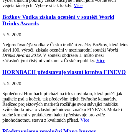
výběr tradiční pokrmy české kuchyně i lehčí jídla včetně těch
vegetariánských. Vybere si tak každý.
Více
Božkov Vodka získala ocenění v soutěži World
Drinks Awards
5. 5. 2020
Nejprodávanější vodka v Česku tradiční značky Božkov, která letos
slaví 100. výročí, získala ocenění v mezinárodní soutěži
World
Drinks Awards 2019
. V soutěži obdržela 1. místo mezi
zúčastněnými čistými vodkami z České republiky.
Více
HORNBACH představuje vlastní krmiva FINEVO
5. 5. 2020
Společnost Hornbach přichází na trh s novinkou, která potěší jak
majitele psů a koček, tak především jejich čtyřnohé kamarády.
Řetězec projektových marketů rozšiřuje svou stávající nabídku
zvířecího krmiva o vlastní prémiovou značku FINEVO. Mokré i
suché krmení v praktickém balení představuje pro zvíře
plnohodnotnou stravu z kvalitních přísad.
Více
Představujeme revoluční Mana burger