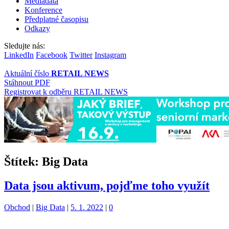
Mediadata
Konference
Předplatné časopisu
Odkazy
Sledujte nás:
LinkedIn
Facebook
Twitter
Instagram
Aktuální číslo
RETAIL NEWS
Stáhnout PDF
Registrovat k odběru RETAIL NEWS
Štítek:
Big Data
Data jsou aktivum, pojďme toho využít
Kategorie:
Štítky:
Obchod
|
Big Data
|
5. 1. 2022
|
0