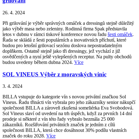
grilování
26. 4. 2024
Při grilování je výběr správných omáček a dressingů stejně důležitý
jako výběr masa nebo zeleniny. Rodinná firma Spak představila
letos v dubnu v rámci tiskové konference novou řadu
šesti omáček
.
Řada se skládá z šesti populárních a inovativních příchutí, které
budou pro letošní grilovací sezónu doslova nepostradatelným
doplňkem. Ostatně stejně jako tři dressingy, jež vychází z již
osvědčených a nyní ještě vylepšených receptur. Na pulty obchodů
budou uvedeny během dubna 2024.
Více
SOL VINEUS Výběr z moravských vinic
3. 4. 2024
BILLA vstupuje do kategorie vín s novou privátní značkou Sol
Vineus. Řadu třinácti vín vybrala pro jeho zákazníky senior nákupčí
společnosti BILLA a zároveň zkušená someliérka Eva Svobodová.
Sol Vineus slaví od uvedení na trh úspěch, když za prvních 14 dní
prodeje si některé z vín této řady vybralo bezmála 25 000
zákazníků. Rozšiřování privátních značek je jedním z cílů
společnosti BILLA, která chce dosáhnout 30% podílu vlastních
značek do roku 2028.
Více