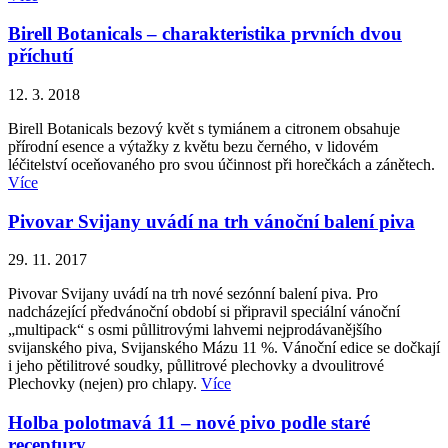
Birell Botanicals – charakteristika prvních dvou
příchutí
12. 3. 2018
Birell Botanicals bezový květ s tymiánem a citronem obsahuje
přírodní esence a výtažky z květu bezu černého, v lidovém
léčitelství oceňovaného pro svou účinnost při horečkách a zánětech.
Více
Pivovar Svijany uvádí na trh vánoční balení piva
29. 11. 2017
Pivovar Svijany uvádí na trh nové sezónní balení piva. Pro
nadcházející předvánoční období si připravil speciální vánoční
„multipack“ s osmi půllitrovými lahvemi nejprodávanějšího
svijanského piva, Svijanského Mázu 11 %. Vánoční edice se dočkají
i jeho pětilitrové soudky, půllitrové plechovky a dvoulitrové
Plechovky (nejen) pro chlapy.
Více
Holba polotmavá 11 – nové pivo podle staré
receptury