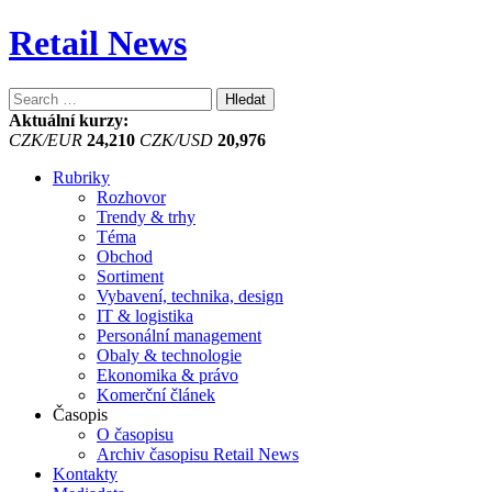
Retail News
Vyhledávání
Aktuální kurzy:
CZK/EUR
24,210
CZK/USD
20,976
Rubriky
Rozhovor
Trendy & trhy
Téma
Obchod
Sortiment
Vybavení, technika, design
IT & logistika
Personální management
Obaly & technologie
Ekonomika & právo
Komerční článek
Časopis
O časopisu
Archiv časopisu Retail News
Kontakty