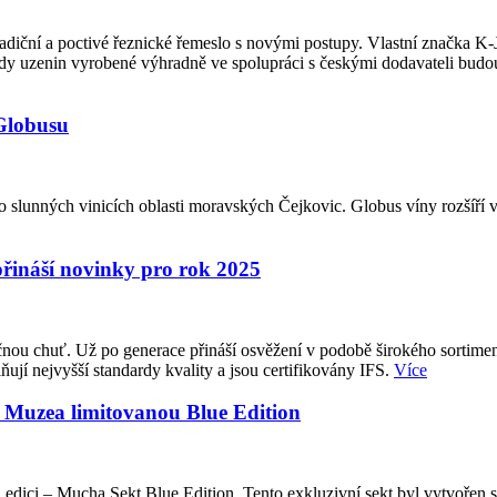
adiční a poctivé řeznické řemeslo s novými postupy. Vlastní značka K
ady uzenin vyrobené výhradně ve spolupráci s českými dodavateli budo
 Globusu
 slunných vinicích oblasti moravských Čejkovic. Globus víny rozšíří v 
přináší novinky pro rok 2025
ou chuť. Už po generace přináší osvěžení v podobě širokého sortimentu 
ují nejvyšší standardy kvality a jsou certifikovány IFS.
Více
a Muzea limitovanou Blue Edition
 edici – Mucha Sekt Blue Edition. Tento exkluzivní sekt byl vytvořen