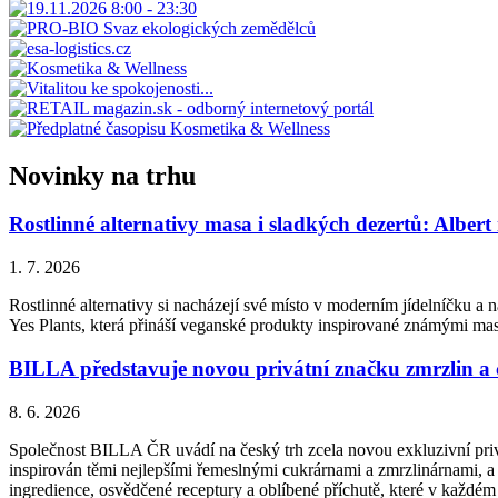
Novinky na trhu
Rostlinné alternativy masa i sladkých dezertů: Albert
1. 7. 2026
Rostlinné alternativy si nacházejí své místo v moderním jídelníčku a n
Yes Plants, která přináší veganské produkty inspirované známými ma
BILLA představuje novou privátní značku zmrzlin a
8. 6. 2026
Společnost BILLA ČR uvádí na český trh zcela novou exkluzivní priv
inspirován těmi nejlepšími řemeslnými cukrárnami a zmrzlinárnami, a 
ingredience, osvědčené receptury a oblíbené příchutě, které v každém