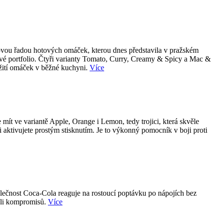
 novou řadou hotových omáček, kterou dnes představila v pražském
tové portfolio. Čtyři varianty Tomato, Curry, Creamy & Spicy a Mac &
užití omáček v běžné kuchyni.
Více
ít ve variantě Apple, Orange i Lemon, tedy trojici, která skvěle
i aktivujete prostým stisknutím. Je to výkonný pomocník v boji proti
olečnost Coca-Cola reaguje na rostoucí poptávku po nápojích bez
koli kompromisů.
Více