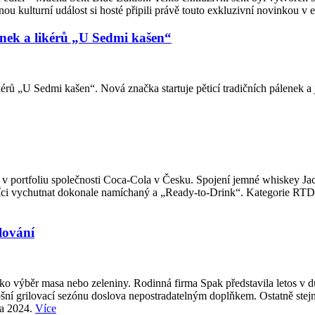
u kulturní událost si hosté připili právě touto exkluzivní novinkou v 
enek a likérů „U Sedmi kašen“
rů „U Sedmi kašen“. Nová značka startuje pěticí tradičních pálenek a 
v portfoliu společnosti Coca-Cola v Česku. Spojení jemné whiskey Jac
ci vychutnat dokonale namíchaný a „Ready-to-Drink“. Kategorie RTD pat
lování
 jako výběr masa nebo zeleniny. Rodinná firma Spak představila letos v
tošní grilovací sezónu doslova nepostradatelným doplňkem. Ostatně stejně
na 2024.
Více