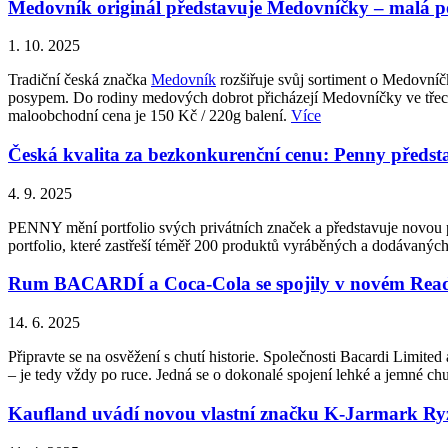
Medovník originál představuje Medovníčky – malá pot
1. 10. 2025
Tradiční česká značka
Medovník
rozšiřuje svůj sortiment o Medovní
posypem. Do rodiny medových dobrot přicházejí Medovníčky ve třech 
maloobchodní cena je 150 Kč / 220g balení.
Více
Česká kvalita za bezkonkurenční cenu: Penny p
4. 9. 2025
PENNY mění portfolio svých privátních značek a představuje novo
portfolio, které zastřeší téměř 200 produktů vyráběných a dodávan
Rum BACARDÍ a Coca-Cola se spojily v novém Ready
14. 6. 2025
Připravte se na osvěžení s chutí historie. Společnosti Bacardi Lim
– je tedy vždy po ruce. Jedná se o dokonalé spojení lehké a jemné
Kaufland uvádí novou vlastní značku K-Jarmark Ryzí