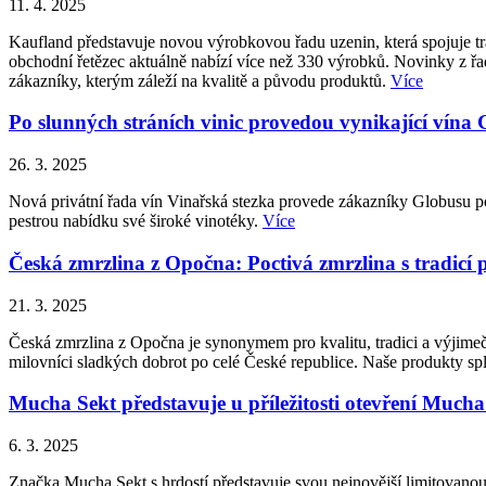
11. 4. 2025
Kaufland představuje novou výrobkovou řadu uzenin, která spojuje tr
obchodní řetězec aktuálně nabízí více než 330 výrobků. Novinky z ř
zákazníky, kterým záleží na kvalitě a původu produktů.
Více
Po slunných stráních vinic provedou vynikající vína
26. 3. 2025
Nová privátní řada vín Vinařská stezka provede zákazníky Globusu po
pestrou nabídku své široké vinotéky.
Více
Česká zmrzlina z Opočna: Poctivá zmrzlina s tradicí 
21. 3. 2025
Česká zmrzlina z Opočna je synonymem pro kvalitu, tradici a výjimečn
milovníci sladkých dobrot po celé České republice. Naše produkty splň
Mucha Sekt představuje u příležitosti otevření Much
6. 3. 2025
Značka Mucha Sekt s hrdostí představuje svou nejnovější limitovanou