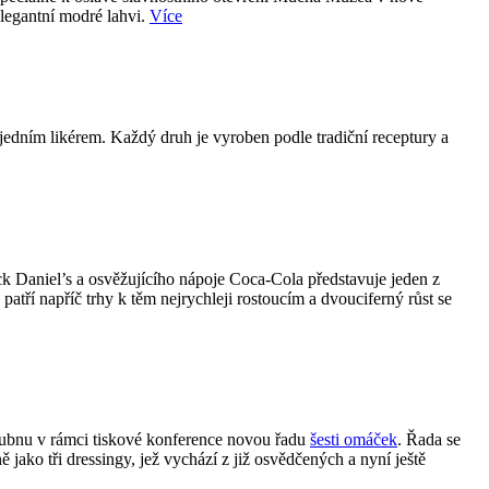
elegantní modré lahvi.
Více
jedním likérem. Každý druh je vyroben podle tradiční receptury a
k Daniel’s a osvěžujícího nápoje Coca-Cola představuje jeden z
ří napříč trhy k těm nejrychleji rostoucím a dvouciferný růst se
 dubnu v rámci tiskové konference novou řadu
šesti omáček
. Řada se
 jako tři dressingy, jež vychází z již osvědčených a nyní ještě