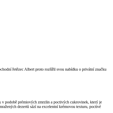
bchodní řetězec Albert proto rozšířil svou nabídku o privátní značku
k v podobě prémiových zmrzlin a poctivých cukrovinek, který je
 mražených dezertů sází na excelentní krémovou texturu, poctivé