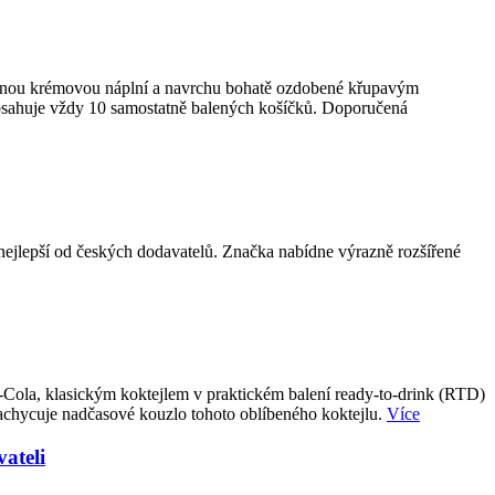
emnou krémovou náplní a navrchu bohatě ozdobené křupavým
obsahuje vždy 10 samostatně balených košíčků. Doporučená
epší od českých dodavatelů. Značka nabídne výrazně rozšířené
-Cola, klasickým koktejlem v praktickém balení ready-to-drink (RTD)
achycuje nadčasové kouzlo tohoto oblíbeného koktejlu.
Více
ateli