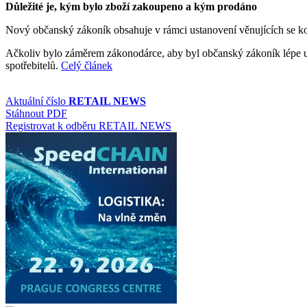
Důležité je, kým bylo zboží zakoupeno a kým prodáno
Nový občanský zákoník obsahuje v rámci ustanovení věnujících se kou
Ačkoliv bylo záměrem zákonodárce, aby byl občanský zákoník lépe uch
spotřebitelů.
Celý článek
Aktuální číslo
RETAIL NEWS
Stáhnout PDF
Registrovat k odběru RETAIL NEWS