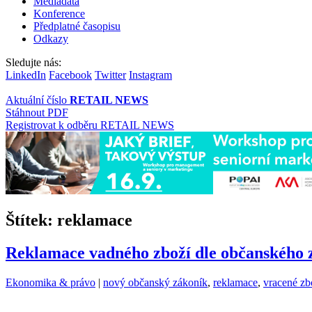
Mediadata
Konference
Předplatné časopisu
Odkazy
Sledujte nás:
LinkedIn
Facebook
Twitter
Instagram
Aktuální číslo
RETAIL NEWS
Stáhnout PDF
Registrovat k odběru RETAIL NEWS
Štítek:
reklamace
Reklamace vadného zboží dle občanského 
Kategorie:
Štítky:
Ekonomika & právo
|
nový občanský zákoník
,
reklamace
,
vracené zb