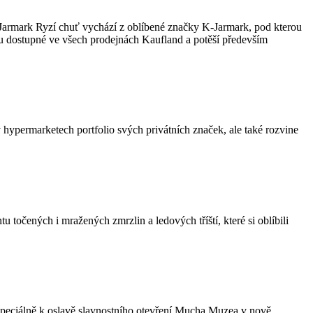
-Jarmark Ryzí chuť vychází z oblíbené značky K-Jarmark, pod kterou
u dostupné ve všech prodejnách Kaufland a potěší především
hypermarketech portfolio svých privátních značek, ale také rozvine
točených i mražených zmrzlin a ledových tříští, které si oblíbili
 speciálně k oslavě slavnostního otevření Mucha Muzea v nově