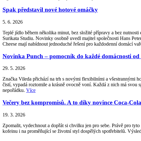
Spak představil nové hotové omáčky
5. 6. 2026
Teplé jídlo během několika minut, bez složité přípravy a bez nutnos
Surikata Studiu. Novinky osobně uvedl majitel společnosti Hans Peter
Cheese mají nabídnout jednoduché řešení pro každodenní domácí vařen
Novinka Punch – pomocník do každé domácnosti od 
29. 5. 2026
Značka Vileda přichází na trh s novými flexibilními a všestrannými 
čistí, vypadá roztomile a krásně ovocně voní. Každá z nich má svou sp
nepořádku.
Více
Večery bez kompromisů. A to díky novince Coca-Cola Z
19. 3. 2026
Zpomalit, vydechnout a dopřát si chvilku jen pro sebe. Právě pro ty
kofeinu i na proměňující se životní styl dospělých spotřebitelů. Vý