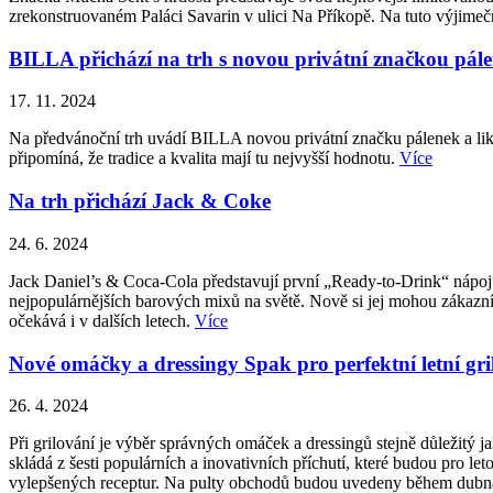
zrekonstruovaném Paláci Savarin v ulici Na Příkopě. Na tuto výjimečno
BILLA přichází na trh s novou privátní značkou pál
17. 11. 2024
Na předvánoční trh uvádí BILLA novou privátní značku pálenek a liké
připomíná, že tradice a kvalita mají tu nejvyšší hodnotu.
Více
Na trh přichází Jack & Coke
24. 6. 2024
Jack Daniel’s & Coca-Cola představují první „Ready-to-Drink“ nápoj 
nejpopulárnějších barových mixů na světě. Nově si jej mohou zákazní
očekává i v dalších letech.
Více
Nové omáčky a dressingy Spak pro perfektní letní gri
26. 4. 2024
Při grilování je výběr správných omáček a dressingů stejně důležitý
skládá z šesti populárních a inovativních příchutí, které budou pro le
vylepšených receptur. Na pulty obchodů budou uvedeny během dub