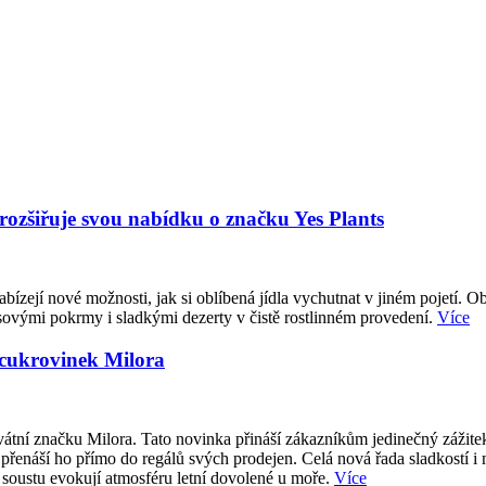
 rozšiřuje svou nabídku o značku Yes Plants
abízejí nové možnosti, jak si oblíbená jídla vychutnat v jiném pojetí. O
sovými pokrmy i sladkými dezerty v čistě rostlinném provedení.
Více
 cukrovinek Milora
átní značku Milora. Tato novinka přináší zákazníkům jedinečný zážite
přenáší ho přímo do regálů svých prodejen. Celá nová řada sladkostí i
 soustu evokují atmosféru letní dovolené u moře.
Více