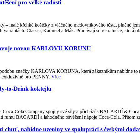
ěšení pro velké radosti
čky – malé křehké košíčky z vláčného medovníkového těsta, plněné j
variantách: Classic, Karamel a Mák. Prodávají se v krabičce, která 
ředstavuje novou KARLOVU KORUNU
u podobu značky KARLOVA KORUNA, která zákazníkům nabídne to nejl
ých exkluzivně pro PENNY.
Více
-to-Drink koktejlu
ited a Coca-Cola Company spojily své síly a přichází s BACARDÍ & Coca
 chuti rumu BACARDÍ a lahodného osvěžení nápoje Coca-Cola. Přitom z
 chuť, nabídne uzeniny ve spolupráci s českými dodav