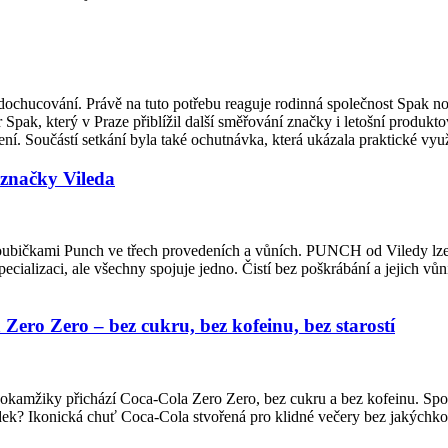
ti dochucování. Právě na tuto potřebu reaguje rodinná společnost Spak
 Spak, který v Praze přiblížil další směřování značky i letošní produk
í. Součástí setkání byla také ochutnávka, která ukázala praktické vy
značky Vileda
houbičkami Punch ve třech provedeních a vůních. PUNCH od Viledy lze m
ecializaci, ale všechny spojuje jedno. Čistí bez poškrábání a jejich vůn
ero Zero – bez cukru, bez kofeinu, bez starostí
to okamžiky přichází Coca-Cola Zero Zero, bez cukru a bez kofeinu. Sp
sledek? Ikonická chuť Coca-Cola stvořená pro klidné večery bez jakých