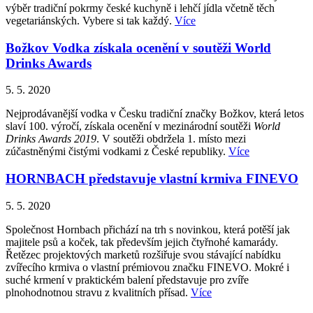
výběr tradiční pokrmy české kuchyně i lehčí jídla včetně těch
vegetariánských. Vybere si tak každý.
Více
Božkov Vodka získala ocenění v soutěži World
Drinks Awards
5. 5. 2020
Nejprodávanější vodka v Česku tradiční značky Božkov, která letos
slaví 100. výročí, získala ocenění v mezinárodní soutěži
World
Drinks Awards 2019
. V soutěži obdržela 1. místo mezi
zúčastněnými čistými vodkami z České republiky.
Více
HORNBACH představuje vlastní krmiva FINEVO
5. 5. 2020
Společnost Hornbach přichází na trh s novinkou, která potěší jak
majitele psů a koček, tak především jejich čtyřnohé kamarády.
Řetězec projektových marketů rozšiřuje svou stávající nabídku
zvířecího krmiva o vlastní prémiovou značku FINEVO. Mokré i
suché krmení v praktickém balení představuje pro zvíře
plnohodnotnou stravu z kvalitních přísad.
Více