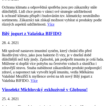
Ochrana klimatu a odpovědná spotřeba jsou pro zákazníky stále
důležitější. Lidl chce proto v rámci své strategie udržitelnosti
k ochraně klimatu přispět i budováním tzv. klimaticky neutrálního
sortimentu. Zákazníci tak získají možnost vybírat si produkty podle
různých aspektů udržitelnosti.
Více
Bílý jogurt z Valašska BIFIDO
28. 4. 2021
Mít správně nastaven imunitní systém, který chrání tělo před
škodlivými vlivy, jako jsou bakterie či viry, je v dnešní době
důležitější než kdy jindy. Způsobů, jak podpořit imunitu je celá řada.
Můžeme si dopřát více pohybu na čerstvém vzduch a sluníčku i
zdravější stravu. Snaha nabídnout zákazníkům produkt podporující
zdraví, a napomoct tak vytvořit lepší imunitu, vedla Mlékárnu
Valašské Meziříčí k myšlence uvést na trh nový Bílý jogurt z
Valašska BIFIDO.
Více
Vinselekt Michlovský exkluzivně v Globusu!
25. 4. 2021