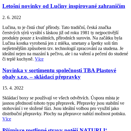
Letošní novinky od Lučiny inspirované zahraničím
2. 6. 2022
Lučina, to je čistá chuť přírody. Tato tradiční, česká značka
čerstvých sýrů vyrábí s láskou již od roku 1981 ty nejpoctivější
produkty pouze z kvalitních, přírodních surovin. Na začátku byla
Lučina kostka vyrobená jen z mléka, smetany a špetky soli tím
nejšetrnějším způsobem tzv. technologií zpracování za studena. Je
ideální nejen na mazání k pečivu, ale i na vaření a pečení do studené
či teplé kuchyně.
Více
Novinka v sortimentu společnosti TBA Plastové
obaly s.r.o. – skládací přepravky
15. 4. 2022
Skládací boxy se používají ve všech odvětvích. Úspora místa je
jasnou předností tohoto typu přepravek. Přepravky jsou stabilní ve
stohování i ve složené fázi. Jsou ideální volbou pro využití jako
distribuční přepravky. Plochy na přepravce nabízí možnost potisku.
Více
Příznivce rostlinné stravy potěší NATURLI‘