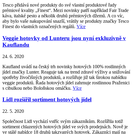
Tesco přidává nové produkty do své vlastní produktové řady
prémiové kvality „Finest“. Mezi novinky patří například Fair Trade
káva, italské pesto a několik druhů prémiových džemů. A co víc,
aby bylo vaše nakupování snazší, vrátily se produkty značky Tesco
Finest do vlastních označených regálů.
Více
Veggie hotovky od Lunteru jsou nyní exkluzivně v
Kauflandu
24. 6. 2020
Kaufland uvádí na český trh novinky hotových 100% rostlinných
jídel značky Lunter. Reaguje tak na trend zdravé výživy a snižování
spotřeby živočišných produktů, a rozšiřuje již tak širokou nabídku
veggie produktů. Řada hotových jídel zahrnuje rostlinnou Praženici
s cibulkou nebo Boloňskou omáčku.
Více
Lidl rozšířil sortiment hotových jídel
22. 5. 2020
Společnost Lidl vychází vstříc svým zákazníkům. Rozšířila totiž
sortiment chlazených hotových jídel ve svých prodejnách. Nově je
ve stálé nabídce 18 druhů takzvaných hotovek. Zákazníci mají na