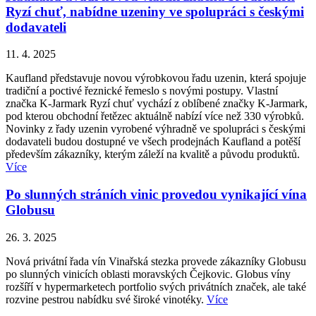
Ryzí chuť, nabídne uzeniny ve spolupráci s českými
dodavateli
11. 4. 2025
Kaufland představuje novou výrobkovou řadu uzenin, která spojuje
tradiční a poctivé řeznické řemeslo s novými postupy. Vlastní
značka K-Jarmark Ryzí chuť vychází z oblíbené značky K-Jarmark,
pod kterou obchodní řetězec aktuálně nabízí více než 330 výrobků.
Novinky z řady uzenin vyrobené výhradně ve spolupráci s českými
dodavateli budou dostupné ve všech prodejnách Kaufland a potěší
především zákazníky, kterým záleží na kvalitě a původu produktů.
Více
Po slunných stráních vinic provedou vynikající vína
Globusu
26. 3. 2025
Nová privátní řada vín Vinařská stezka provede zákazníky Globusu
po slunných vinicích oblasti moravských Čejkovic. Globus víny
rozšíří v hypermarketech portfolio svých privátních značek, ale také
rozvine pestrou nabídku své široké vinotéky.
Více