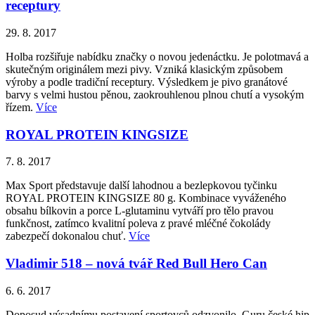
receptury
29. 8. 2017
Holba rozšiřuje nabídku značky o novou jedenáctku. Je polotmavá a
skutečným originálem mezi pivy. Vzniká klasickým způsobem
výroby a podle tradiční receptury. Výsledkem je pivo granátové
barvy s velmi hustou pěnou, zaokrouhlenou plnou chutí a vysokým
řízem.
Více
ROYAL PROTEIN KINGSIZE
7. 8. 2017
Max Sport představuje další lahodnou a bezlepkovou tyčinku
ROYAL PROTEIN KINGSIZE 80 g. Kombinace vyváženého
obsahu bílkovin a porce L-glutaminu vytváří pro tělo pravou
funkčnost, zatímco kvalitní poleva z pravé mléčné čokolády
zabezpečí dokonalou chuť.
Více
Vladimir 518 – nová tvář Red Bull Hero Can
6. 6. 2017
Doposud výsadnímu postavení sportovců odzvonilo. Guru české hip