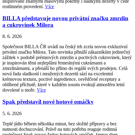
inspirované známými masovými pokrmy i sladkými dezerty v čistě
rostlinném provedení.
Více
BILLA představuje novou privátní značku zmrzlin
a cukrovinek Milora
8. 6. 2026
Společnost BILLA ČR uvádí na český trh zcela novou exkluzivní
privátní značku Milora. Tato novinka přináší zákazníkům jedinečný
zážitek v podobě prémiových zmrzlin a poctivých cukrovinek, který
je inspirován těmi nejlepšími řemeslnými cukrárnami a
zmrzlinárnami, a přenáší ho přímo do regálů svých prodejen. Celá
nová řada sladkostí i mražených dezertů sází na excelentní
krémovou texturu, poctivé ingredience, osvědčené receptury a
oblíbené příchutě, které v každém soustu evokují atmosféru letní
dovolené u moře.
Více
Spak představil nové hotové omáčky
5. 6. 2026
Teplé jídlo během několika minut, bez složité přípravy a bez
nutnosti dochucování. Právě na tuto potřebu reaguje rodinná
společnost Spak novou řadou hotových omáček, kterou dnes