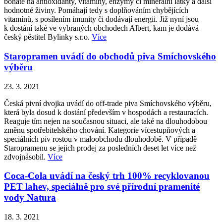
bohaté na antioxidanty, vitamíny, enzymy či minerální látky a další
hodnotné živiny. Pomáhají tedy s doplňováním chybějících
vitamínů, s posílením imunity či dodávají energii. Již nyní jsou
k dostání také ve vybraných obchodech Albert, kam je dodává
český pěstitel Bylinky s.r.o.
Více
Staropramen uvádí do obchodů piva Smíchovského
výběru
23. 3. 2021
Česká pivní dvojka uvádí do off-trade piva Smíchovského výběru,
která byla dosud k dostání především v hospodách a restauracích.
Reaguje tím nejen na současnou situaci, ale také na dlouhodobou
změnu spotřebitelského chování. Kategorie vícestupňových a
speciálních piv rostou v maloobchodu dlouhodobě. V případě
Staropramenu se jejich prodej za posledních deset let více než
zdvojnásobil.
Více
Coca-Cola uvádí na český trh 100% recyklovanou
PET lahev, speciálně pro své přírodní pramenité
vody Natura
18. 3. 2021