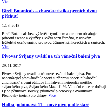
Více
Birell Botanicals – charakteristika prvních dvou
příchutí
12. 3. 2018
Birell Botanicals bezový květ s tymiánem a citronem obsahuje
přírodní esence a výtažky z květu bezu černého, v lidovém
léčitelství oceňovaného pro svou účinnost při horečkách a zánětech.
Více
Pivovar Svijany uvádí na trh vánoční balení piva
29. 11. 2017
Pivovar Svijany uvádí na trh nové sezónní balení piva. Pro
nadcházející předvánoční období si připravil speciální vánoční
„multipack“ s osmi půllitrovými lahvemi nejprodávanějšího
svijanského piva, Svijanského Mázu 11 %. Vánoční edice se dočkají
i jeho pětilitrové soudky, půllitrové plechovky a dvoulitrové
Plechovky (nejen) pro chlapy.
Více
Holba polotmavá 11 – nové pivo podle staré