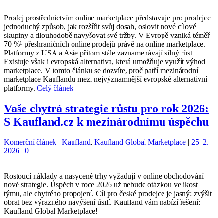
Prodej prostřednictvím online marketplace představuje pro prodejce
jednoduchý způsob, jak rozšířit svůj dosah, oslovit nové cílové
skupiny a dlouhodobě navyšovat své tržby. V Evropě vzniká téměř
70 %¹ přeshraničních online prodejů právě na online marketplace.
Platformy z USA a Asie přitom stále zaznamenávají silný růst.
Existuje však i evropská alternativa, která umožňuje využít výhod
marketplace. V tomto článku se dozvíte, proč patří mezinárodní
marketplace Kauflandu mezi nejvýznamnější evropské alternativní
platformy.
Celý článek
Vaše chytrá strategie růstu pro rok 2026:
S Kaufland.cz k mezinárodnímu úspěchu
Kategorie:
Štítky:
Komerční článek
|
Kaufland
,
Kaufland Global Marketplace
|
25. 2.
2026
|
0
Rostoucí náklady a nasycené trhy vyžadují v online obchodování
nové strategie. Úspěch v roce 2026 už nebude otázkou velikost
týmu, ale chytrého propojení. Cíl pro české prodejce je jasný: zvýšit
obrat bez výrazného navýšení úsilí. Kaufland vám nabízí řešení:
Kaufland Global Marketplace!