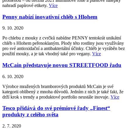
proměnou – od března 2021 aluminiové folie a plastové nálepky
nahradí papírové etikety.
Více
Penny nabízí inovativní chléb s Hlohem
9. 10. 2020
Po chlebu z mouky z cvrčků nabídne PENNY tentokrát unikátní
chléb s Hlohem peřenoklaným. Plody této rostliny jsou využívány
pro své antioxidační a antibakteriální účinky. Chléb je vyráběn bez
použití mouky, a je tak vhodný také pro vegany.
Více
McCain představuje novou STREETFOOD řadu
6. 10. 2020
Výrobce mražených bramborových produktů McCain je své
kategorii oblíbený z mnoha důvodů. Jedním z nich je také fakt, že
drží krok s trendy a produktové portfolio neustále inovuje.
Více
Tesco přidává do své prémiové řady „Finest“
produkty z celého světa
2. 7. 2020