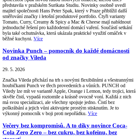
představila v pražském Surikata Studiu. Novinky osobně uvedl
majitel společnosti Hans Peter Spak, který v Praze přiblížil další
směřování značky i letošní produktové portfolio. Čtyři varianty
Tomato, Curry, Creamy & Spicy a Mac & Cheese mají nabídnout
jednoduché řešení pro každodenní domácí vaření. Součástí setkání
byla také ochutnávka, která ukázala praktické využití omáček v
běžné kuchyni.
Více
Novinka Punch – pomocník do každé domácnosti
od značky Vileda
29. 5. 2026
Značka Vileda přichází na trh s novými flexibilními a všestrannými
houbičkami Punch ve třech provedeních a vůních. PUNCH od
Viledy lze mít ve variantě Apple, Orange i Lemon, tedy trojici, která
skvěle čistí, vypadá roztomile a krásně ovocně voní. Každá z nich
má svou specializaci, ale všechny spojuje jedno. Čistí bez
poškrábání a jejich vůni aktivujete prostým stisknutím. Je to
výkonný pomocník v boji proti nepořádku.
Více
Večery bez kompromisů. A to díky novince Coca-
Cola Zero Zero – bez cukru, bez kofeinu, bez