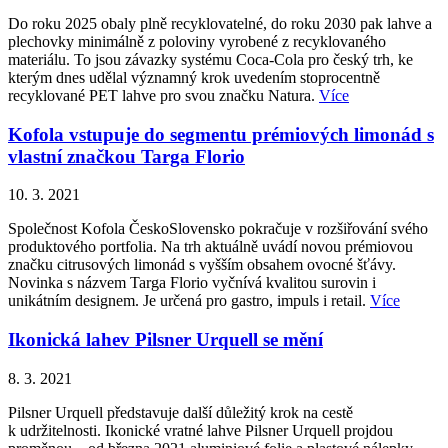
Do roku 2025 obaly plně recyklovatelné, do roku 2030 pak lahve a
plechovky minimálně z poloviny vyrobené z recyklovaného
materiálu. To jsou závazky systému Coca-Cola pro český trh, ke
kterým dnes udělal významný krok uvedením stoprocentně
recyklované PET lahve pro svou značku Natura.
Více
Kofola vstupuje do segmentu prémiových limonád s
vlastní značkou Targa Florio
10. 3. 2021
Společnost Kofola ČeskoSlovensko pokračuje v rozšiřování svého
produktového portfolia. Na trh aktuálně uvádí novou prémiovou
značku citrusových limonád s vyšším obsahem ovocné šťávy.
Novinka s názvem Targa Florio vyčnívá kvalitou surovin i
unikátním designem. Je určená pro gastro, impuls i retail.
Více
Ikonická lahev Pilsner Urquell se mění
8. 3. 2021
Pilsner Urquell představuje další důležitý krok na cestě
k udržitelnosti. Ikonické vratné lahve Pilsner Urquell projdou