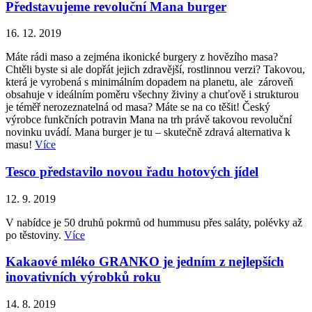
Představujeme revoluční Mana burger
16. 12. 2019
Máte rádi maso a zejména ikonické burgery z hovězího masa?
Chtěli byste si ale dopřát jejich zdravější, rostlinnou verzi? Takovou,
která je vyrobená s minimálním dopadem na planetu, ale zároveň
obsahuje v ideálním poměru všechny živiny a chuťově i strukturou
je téměř nerozeznatelná od masa? Máte se na co těšit! Český
výrobce funkčních potravin Mana na trh právě takovou revoluční
novinku uvádí. Mana burger je tu – skutečně zdravá alternativa k
masu!
Více
Tesco představilo novou řadu hotových jídel
12. 9. 2019
V nabídce je 50 druhů pokrmů od hummusu přes saláty, polévky až
po těstoviny.
Více
Kakaové mléko GRANKO je jedním z nejlepších
inovativních výrobků roku
14. 8. 2019