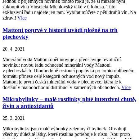
Jednou z příjemných novinek tohoto roku je, že si můžete nyní
zakoupit vína Vinselekt Michlovský také v Globusu. Tuto
exkluzivní řadu najdete jen tam. Vybírat můžete z pěti druhů vín. Na
zdraví!
Více
Mattoni poprvé v historii uvádí plošně na trh
plechovky
20. 4. 2021
Minerální voda Mattoni opět inovuje a představuje revoluční
novinku: novou řadu ochucené minerální vody Mattoni
v plechovkách. Dlouhodobě rostoucí poptávka po tomto oblíbeném
formátu přinese celé kategorii ochucených vod nový impulz.
Mattoni je první česká minerální voda v plechovce, která je k
dostání v maloobchodní distribuci v kamenných obchodech.
Více
Mikrobylinky – malé rostlinky plné intenzivní chutě,
živin a antioxidantů
25. 3. 2021
Mikrobylinky jsou malé výhonky zeleniny či bylinek. Obsahují
všechny důležité látky, které rostlina potřebuje k růstu. Jsou proto