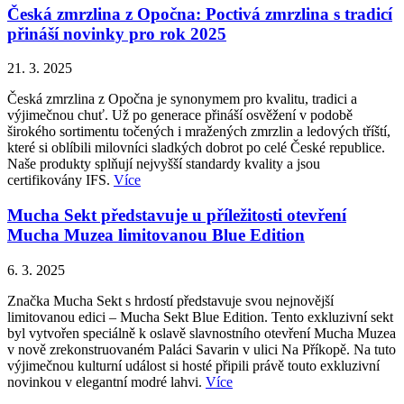
Česká zmrzlina z Opočna: Poctivá zmrzlina s tradicí
přináší novinky pro rok 2025
21. 3. 2025
Česká zmrzlina z Opočna je synonymem pro kvalitu, tradici a
výjimečnou chuť. Už po generace přináší osvěžení v podobě
širokého sortimentu točených i mražených zmrzlin a ledových tříští,
které si oblíbili milovníci sladkých dobrot po celé České republice.
Naše produkty splňují nejvyšší standardy kvality a jsou
certifikovány IFS.
Více
Mucha Sekt představuje u příležitosti otevření
Mucha Muzea limitovanou Blue Edition
6. 3. 2025
Značka Mucha Sekt s hrdostí představuje svou nejnovější
limitovanou edici – Mucha Sekt Blue Edition. Tento exkluzivní sekt
byl vytvořen speciálně k oslavě slavnostního otevření Mucha Muzea
v nově zrekonstruovaném Paláci Savarin v ulici Na Příkopě. Na tuto
výjimečnou kulturní událost si hosté připili právě touto exkluzivní
novinkou v elegantní modré lahvi.
Více