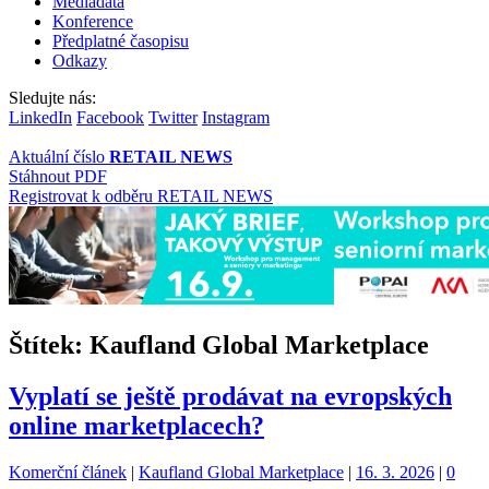
Mediadata
Konference
Předplatné časopisu
Odkazy
Sledujte nás:
LinkedIn
Facebook
Twitter
Instagram
Aktuální číslo
RETAIL NEWS
Stáhnout PDF
Registrovat k odběru RETAIL NEWS
Štítek:
Kaufland Global Marketplace
Vyplatí se ještě prodávat na evropských
online marketplacech?
Kategorie:
Štítky:
Komerční článek
|
Kaufland Global Marketplace
|
16. 3. 2026
|
0