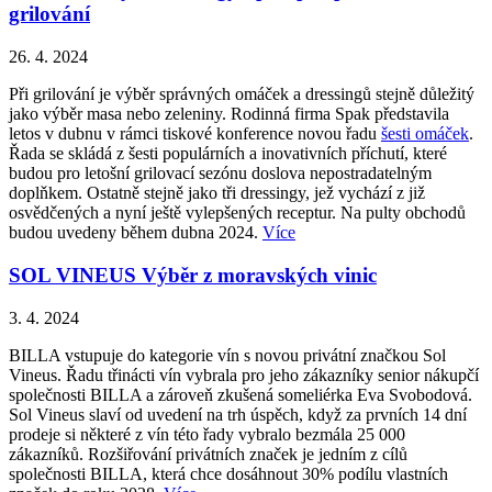
grilování
26. 4. 2024
Při grilování je výběr správných omáček a dressingů stejně důležitý
jako výběr masa nebo zeleniny. Rodinná firma Spak představila
letos v dubnu v rámci tiskové konference novou řadu
šesti omáček
.
Řada se skládá z šesti populárních a inovativních příchutí, které
budou pro letošní grilovací sezónu doslova nepostradatelným
doplňkem. Ostatně stejně jako tři dressingy, jež vychází z již
osvědčených a nyní ještě vylepšených receptur. Na pulty obchodů
budou uvedeny během dubna 2024.
Více
SOL VINEUS Výběr z moravských vinic
3. 4. 2024
BILLA vstupuje do kategorie vín s novou privátní značkou Sol
Vineus. Řadu třinácti vín vybrala pro jeho zákazníky senior nákupčí
společnosti BILLA a zároveň zkušená someliérka Eva Svobodová.
Sol Vineus slaví od uvedení na trh úspěch, když za prvních 14 dní
prodeje si některé z vín této řady vybralo bezmála 25 000
zákazníků. Rozšiřování privátních značek je jedním z cílů
společnosti BILLA, která chce dosáhnout 30% podílu vlastních