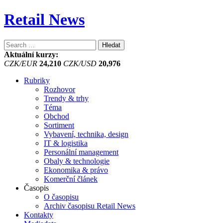
Retail News
Vyhledávání
Aktuální kurzy:
CZK/EUR
24,210
CZK/USD
20,976
Rubriky
Rozhovor
Trendy & trhy
Téma
Obchod
Sortiment
Vybavení, technika, design
IT & logistika
Personální management
Obaly & technologie
Ekonomika & právo
Komerční článek
Časopis
O časopisu
Archiv časopisu Retail News
Kontakty