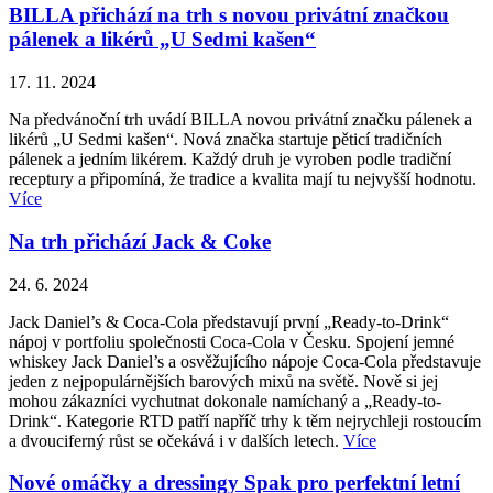
BILLA přichází na trh s novou privátní značkou
pálenek a likérů „U Sedmi kašen“
17. 11. 2024
Na předvánoční trh uvádí BILLA novou privátní značku pálenek a
likérů „U Sedmi kašen“. Nová značka startuje pěticí tradičních
pálenek a jedním likérem. Každý druh je vyroben podle tradiční
receptury a připomíná, že tradice a kvalita mají tu nejvyšší hodnotu.
Více
Na trh přichází Jack & Coke
24. 6. 2024
Jack Daniel’s & Coca-Cola představují první „Ready-to-Drink“
nápoj v portfoliu společnosti Coca-Cola v Česku. Spojení jemné
whiskey Jack Daniel’s a osvěžujícího nápoje Coca-Cola představuje
jeden z nejpopulárnějších barových mixů na světě. Nově si jej
mohou zákazníci vychutnat dokonale namíchaný a „Ready-to-
Drink“. Kategorie RTD patří napříč trhy k těm nejrychleji rostoucím
a dvouciferný růst se očekává i v dalších letech.
Více
Nové omáčky a dressingy Spak pro perfektní letní