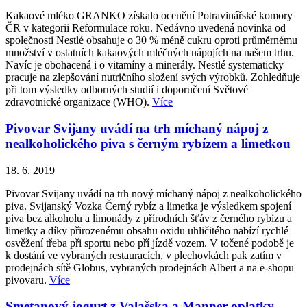
Kakaové mléko GRANKO získalo ocenění Potravinářské komory
ČR v kategorii Reformulace roku. Nedávno uvedená novinka od
společnosti Nestlé obsahuje o 30 % méně cukru oproti průměrnému
množství v ostatních kakaových mléčných nápojích na našem trhu.
Navíc je obohacená i o vitamíny a minerály. Nestlé systematicky
pracuje na zlepšování nutričního složení svých výrobků. Zohledňuje
při tom výsledky odborných studií i doporučení Světové
zdravotnické organizace (WHO).
Více
Pivovar Svijany uvádí na trh míchaný nápoj z
nealkoholického piva s černým rybízem a limetkou
18. 6. 2019
Pivovar Svijany uvádí na trh nový míchaný nápoj z nealkoholického
piva. Svijanský Vozka Černý rybíz a limetka je výsledkem spojení
piva bez alkoholu a limonády z přírodních šťáv z černého rybízu a
limetky a díky přirozenému obsahu oxidu uhličitého nabízí rychlé
osvěžení třeba při sportu nebo pří jízdě vozem. V točené podobě je
k dostání ve vybraných restauracích, v plechovkách pak zatím v
prodejnách sítě Globus, vybraných prodejnách Albert a na e-shopu
pivovaru.
Více
Smetanový jogurt z Valašska a Manner oplatky