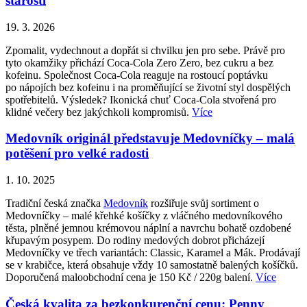
starostí
19. 3. 2026
Zpomalit, vydechnout a dopřát si chvilku jen pro sebe. Právě pro
tyto okamžiky přichází Coca-Cola Zero Zero, bez cukru a bez
kofeinu. Společnost Coca-Cola reaguje na rostoucí poptávku
po nápojích bez kofeinu i na proměňující se životní styl dospělých
spotřebitelů. Výsledek? Ikonická chuť Coca-Cola stvořená pro
klidné večery bez jakýchkoli kompromisů.
Více
Medovník originál představuje Medovníčky – malá
potěšení pro velké radosti
1. 10. 2025
Tradiční česká značka
Medovník
rozšiřuje svůj sortiment o
Medovníčky – malé křehké košíčky z vláčného medovníkového
těsta, plněné jemnou krémovou náplní a navrchu bohatě ozdobené
křupavým posypem. Do rodiny medových dobrot přicházejí
Medovníčky ve třech variantách: Classic, Karamel a Mák. Prodávají
se v krabičce, která obsahuje vždy 10 samostatně balených košíčků.
Doporučená maloobchodní cena je 150 Kč / 220g balení.
Více
Česká kvalita za bezkonkurenční cenu: Penny