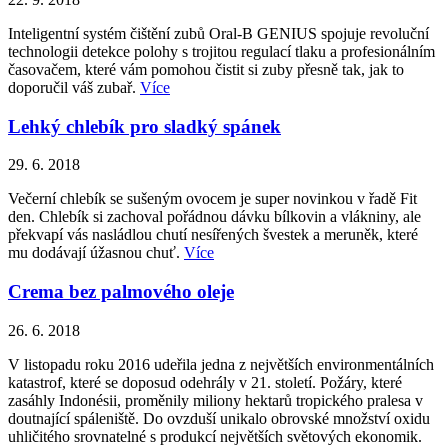
Inteligentní systém čištění zubů Oral-B GENIUS spojuje revoluční
technologii detekce polohy s trojitou regulací tlaku a profesionálním
časovačem, které vám pomohou čistit si zuby přesně tak, jak to
doporučil váš zubař.
Více
Lehký chlebík pro sladký spánek
29. 6. 2018
Večerní chlebík se sušeným ovocem je super novinkou v řadě Fit
den. Chlebík si zachoval pořádnou dávku bílkovin a vlákniny, ale
překvapí vás nasládlou chutí nesířených švestek a meruněk, které
mu dodávají úžasnou chuť.
Více
Crema bez palmového oleje
26. 6. 2018
V listopadu roku 2016 udeřila jedna z největších environmentálních
katastrof, které se doposud odehrály v 21. století. Požáry, které
zasáhly Indonésii, proměnily miliony hektarů tropického pralesa v
doutnající spáleniště. Do ovzduší unikalo obrovské množství oxidu
uhličitého srovnatelné s produkcí největších světových ekonomik.