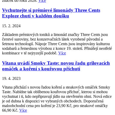
značek do roku 2028.
Více
Vychutnejte si prémiové limonády Three Cents
Exploze chutí v každém doušku
15. 2. 2024
Základem prémiových toniků a limonád značky Three Cents jsou
čerstvé suroviny, bez konzervačních látek vyrobené původní a
šetrnou technologií. Nápoje Three Cents jsou inspirovány kulturou
sodabarů a řemeslnou výrobou z konce 19. století. Přinášejí neotřelé
kombinace v té nejryzejší podobě.
Více
Vitana uvádí Smoky Taste: novou řadu grilovacích
omáček a koření s kouřovou příchutí
19. 4. 2023
Vitana přichází s novou řadou koření a steakových omáček Smoky
Taste. Nabídne tak oblíbenou kouřovou příchuť, kterou si mohou
vychutnat i ti, kdo nepřipravují jídlo na otevřeném ohni. Nová edice
je od dubna k dispozici ve vybraných obchodech. Doporučená
maloobchodní cena pro koření je 23,90 Kč, pro steakové omáčky
66,90 Kč.
Více