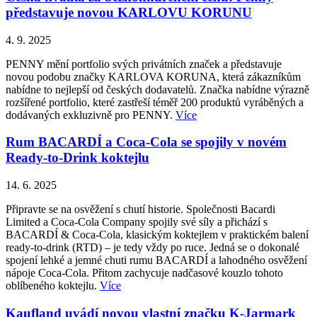
představuje novou KARLOVU KORUNU
4. 9. 2025
PENNY mění portfolio svých privátních značek a představuje
novou podobu značky KARLOVA KORUNA, která zákazníkům
nabídne to nejlepší od českých dodavatelů. Značka nabídne výrazně
rozšířené portfolio, které zastřeší téměř 200 produktů vyráběných a
dodávaných exkluzivně pro PENNY.
Více
Rum BACARDÍ a Coca-Cola se spojily v novém
Ready-to-Drink koktejlu
14. 6. 2025
Připravte se na osvěžení s chutí historie. Společnosti Bacardi
Limited a Coca-Cola Company spojily své síly a přichází s
BACARDÍ & Coca-Cola, klasickým koktejlem v praktickém balení
ready-to-drink (RTD) – je tedy vždy po ruce. Jedná se o dokonalé
spojení lehké a jemné chuti rumu BACARDÍ a lahodného osvěžení
nápoje Coca-Cola. Přitom zachycuje nadčasové kouzlo tohoto
oblíbeného koktejlu.
Více
Kaufland uvádí novou vlastní značku K-Jarmark