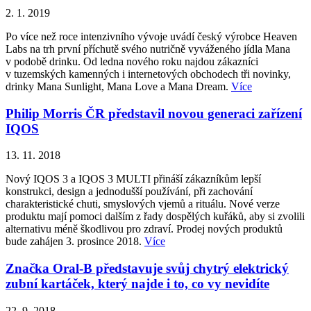
2. 1. 2019
Po více než roce intenzivního vývoje uvádí český výrobce Heaven
Labs na trh první příchutě svého nutričně vyváženého jídla Mana
v podobě drinku. Od ledna nového roku najdou zákazníci
v tuzemských kamenných i internetových obchodech tři novinky,
drinky Mana Sunlight, Mana Love a Mana Dream.
Více
Philip Morris ČR představil novou generaci zařízení
IQOS
13. 11. 2018
Nový IQOS 3 a IQOS 3 MULTI přináší zákazníkům lepší
konstrukci, design a jednodušší používání, při zachování
charakteristické chuti, smyslových vjemů a rituálu. Nové verze
produktu mají pomoci dalším z řady dospělých kuřáků, aby si zvolili
alternativu méně škodlivou pro zdraví. Prodej nových produktů
bude zahájen 3. prosince 2018.
Více
Značka Oral-B představuje svůj chytrý elektrický
zubní kartáček, který najde i to, co vy nevidíte
22. 9. 2018