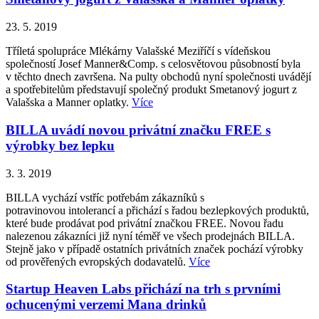
23. 5. 2019
Tříletá spolupráce Mlékárny Valašské Meziříčí s vídeňskou
společností Josef Manner&Comp. s celosvětovou působností byla
v těchto dnech završena. Na pulty obchodů nyní společnosti uvádějí
a spotřebitelům představují společný produkt Smetanový jogurt z
Valašska a Manner oplatky.
Více
BILLA uvádí novou privátní značku FREE s
výrobky bez lepku
3. 3. 2019
BILLA vychází vstříc potřebám zákazníků s
potravinovou intolerancí a přichází s řadou bezlepkových produktů,
které bude prodávat pod privátní značkou FREE. Novou řadu
nalezenou zákazníci již nyní téměř ve všech prodejnách BILLA.
Stejně jako v případě ostatních privátních značek pochází výrobky
od prověřených evropských dodavatelů.
Více
Startup Heaven Labs přichází na trh s prvními
ochucenými verzemi Mana drinků