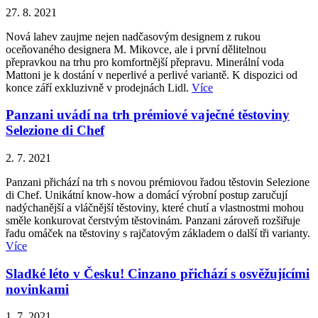
27. 8. 2021
Nová lahev zaujme nejen nadčasovým designem z rukou
oceňovaného designera M. Mikovce, ale i první dělitelnou
přepravkou na trhu pro komfortnější přepravu. Minerální voda
Mattoni je k dostání v neperlivé a perlivé variantě. K dispozici od
konce září exkluzivně v prodejnách Lidl.
Více
Panzani uvádí na trh prémiové vaječné těstoviny
Selezione di Chef
2. 7. 2021
Panzani přichází na trh s novou prémiovou řadou těstovin Selezione
di Chef. Unikátní know-how a domácí výrobní postup zaručují
nadýchanější a vláčnější těstoviny, které chutí a vlastnostmi mohou
směle konkurovat čerstvým těstovinám. Panzani zároveň rozšiřuje
řadu omáček na těstoviny s rajčatovým základem o další tři varianty.
Více
Sladké léto v Česku! Cinzano přichází s osvěžujícími
novinkami
1. 7. 2021