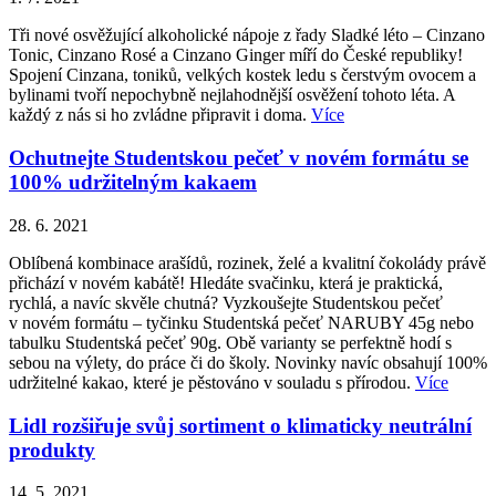
Tři nové osvěžující alkoholické nápoje z řady Sladké léto – Cinzano
Tonic, Cinzano Rosé a Cinzano Ginger míří do České republiky!
Spojení Cinzana, toniků, velkých kostek ledu s čerstvým ovocem a
bylinami tvoří nepochybně nejlahodnější osvěžení tohoto léta. A
každý z nás si ho zvládne připravit i doma.
Více
Ochutnejte Studentskou pečeť v novém formátu se
100% udržitelným kakaem
28. 6. 2021
Oblíbená kombinace arašídů, rozinek, želé a kvalitní čokolády právě
přichází v novém kabátě! Hledáte svačinku, která je praktická,
rychlá, a navíc skvěle chutná? Vyzkoušejte Studentskou pečeť
v novém formátu – tyčinku Studentská pečeť NARUBY 45g nebo
tabulku Studentská pečeť 90g. Obě varianty se perfektně hodí s
sebou na výlety, do práce či do školy. Novinky navíc obsahují 100%
udržitelné kakao, které je pěstováno v souladu s přírodou.
Více
Lidl rozšiřuje svůj sortiment o klimaticky neutrální
produkty
14. 5. 2021