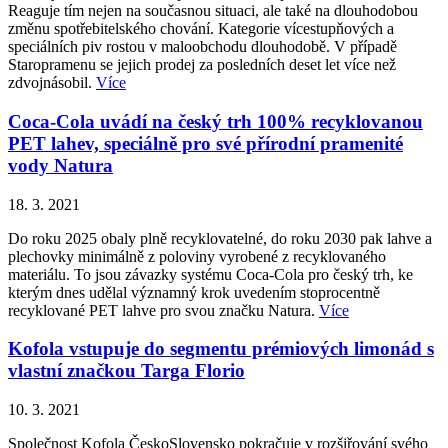
Reaguje tím nejen na současnou situaci, ale také na dlouhodobou
změnu spotřebitelského chování. Kategorie vícestupňových a
speciálních piv rostou v maloobchodu dlouhodobě. V případě
Staropramenu se jejich prodej za posledních deset let více než
zdvojnásobil.
Více
Coca-Cola uvádí na český trh 100% recyklovanou
PET lahev, speciálně pro své přírodní pramenité
vody Natura
18. 3. 2021
Do roku 2025 obaly plně recyklovatelné, do roku 2030 pak lahve a
plechovky minimálně z poloviny vyrobené z recyklovaného
materiálu. To jsou závazky systému Coca-Cola pro český trh, ke
kterým dnes udělal významný krok uvedením stoprocentně
recyklované PET lahve pro svou značku Natura.
Více
Kofola vstupuje do segmentu prémiových limonád s
vlastní značkou Targa Florio
10. 3. 2021
Společnost Kofola ČeskoSlovensko pokračuje v rozšiřování svého