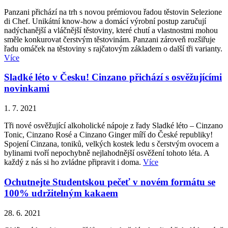
Panzani přichází na trh s novou prémiovou řadou těstovin Selezione
di Chef. Unikátní know-how a domácí výrobní postup zaručují
nadýchanější a vláčnější těstoviny, které chutí a vlastnostmi mohou
směle konkurovat čerstvým těstovinám. Panzani zároveň rozšiřuje
řadu omáček na těstoviny s rajčatovým základem o další tři varianty.
Více
Sladké léto v Česku! Cinzano přichází s osvěžujícími
novinkami
1. 7. 2021
Tři nové osvěžující alkoholické nápoje z řady Sladké léto – Cinzano
Tonic, Cinzano Rosé a Cinzano Ginger míří do České republiky!
Spojení Cinzana, toniků, velkých kostek ledu s čerstvým ovocem a
bylinami tvoří nepochybně nejlahodnější osvěžení tohoto léta. A
každý z nás si ho zvládne připravit i doma.
Více
Ochutnejte Studentskou pečeť v novém formátu se
100% udržitelným kakaem
28. 6. 2021