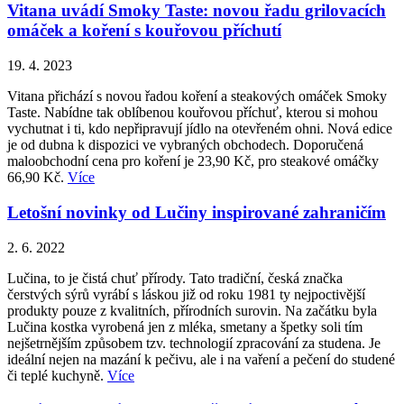
Vitana uvádí Smoky Taste: novou řadu grilovacích
omáček a koření s kouřovou příchutí
19. 4. 2023
Vitana přichází s novou řadou koření a steakových omáček Smoky
Taste. Nabídne tak oblíbenou kouřovou příchuť, kterou si mohou
vychutnat i ti, kdo nepřipravují jídlo na otevřeném ohni. Nová edice
je od dubna k dispozici ve vybraných obchodech. Doporučená
maloobchodní cena pro koření je 23,90 Kč, pro steakové omáčky
66,90 Kč.
Více
Letošní novinky od Lučiny inspirované zahraničím
2. 6. 2022
Lučina, to je čistá chuť přírody. Tato tradiční, česká značka
čerstvých sýrů vyrábí s láskou již od roku 1981 ty nejpoctivější
produkty pouze z kvalitních, přírodních surovin. Na začátku byla
Lučina kostka vyrobená jen z mléka, smetany a špetky soli tím
nejšetrnějším způsobem tzv. technologií zpracování za studena. Je
ideální nejen na mazání k pečivu, ale i na vaření a pečení do studené
či teplé kuchyně.
Více