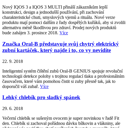
Nový IQOS 3 a IQOS 3 MULTI přináší zákazníkům lepší
konstrukci, design a jednodušší používání, při zachování
charakteristické chuti, smyslových vjemů a rituálu. Nové verze
produktu mají pomoci dalším z řady dospělých kuřáků, aby si zvolili
alternativu méně škodlivou pro zdraví. Prodej nových produktů
bude zahájen 3. prosince 2018.
Více
Značka Oral-B představuje svůj chytrý elektrický
zubní kartáček, který najde i to, co vy nevidíte
22. 9. 2018
Inteligentní systém čištění zubů Oral-B GENIUS spojuje revoluční
technologii detekce polohy s trojitou regulací tlaku a profesionálním
časovačem, které vám pomohou čistit si zuby přesně tak, jak to
doporučil váš zubař.
Více
Lehký chlebík pro sladký spánek
29. 6. 2018
Večerní chlebík se sušeným ovocem je super novinkou v řadě Fit
den. Chlebík si zachoval pořádnou dávku bílkovin a vlákniny, ale