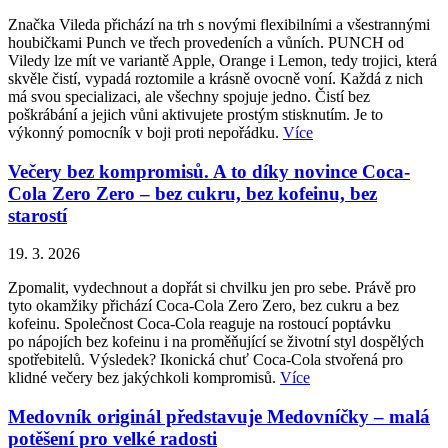
Značka Vileda přichází na trh s novými flexibilními a všestrannými
houbičkami Punch ve třech provedeních a vůních. PUNCH od
Viledy lze mít ve variantě Apple, Orange i Lemon, tedy trojici, která
skvěle čistí, vypadá roztomile a krásně ovocně voní. Každá z nich
má svou specializaci, ale všechny spojuje jedno. Čistí bez
poškrábání a jejich vůni aktivujete prostým stisknutím. Je to
výkonný pomocník v boji proti nepořádku.
Více
Večery bez kompromisů. A to díky novince Coca-
Cola Zero Zero – bez cukru, bez kofeinu, bez
starostí
19. 3. 2026
Zpomalit, vydechnout a dopřát si chvilku jen pro sebe. Právě pro
tyto okamžiky přichází Coca-Cola Zero Zero, bez cukru a bez
kofeinu. Společnost Coca-Cola reaguje na rostoucí poptávku
po nápojích bez kofeinu i na proměňující se životní styl dospělých
spotřebitelů. Výsledek? Ikonická chuť Coca-Cola stvořená pro
klidné večery bez jakýchkoli kompromisů.
Více
Medovník originál představuje Medovníčky – malá
potěšení pro velké radosti