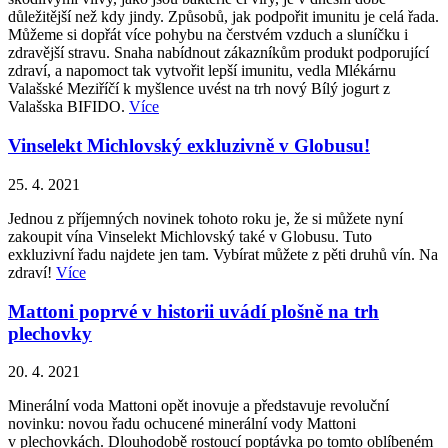
důležitější než kdy jindy. Způsobů, jak podpořit imunitu je celá řada.
Můžeme si dopřát více pohybu na čerstvém vzduch a sluníčku i
zdravější stravu. Snaha nabídnout zákazníkům produkt podporující
zdraví, a napomoct tak vytvořit lepší imunitu, vedla Mlékárnu
Valašské Meziříčí k myšlence uvést na trh nový Bílý jogurt z
Valašska BIFIDO.
Více
Vinselekt Michlovský exkluzivně v Globusu!
25. 4. 2021
Jednou z příjemných novinek tohoto roku je, že si můžete nyní
zakoupit vína Vinselekt Michlovský také v Globusu. Tuto
exkluzivní řadu najdete jen tam. Vybírat můžete z pěti druhů vín. Na
zdraví!
Více
Mattoni poprvé v historii uvádí plošně na trh
plechovky
20. 4. 2021
Minerální voda Mattoni opět inovuje a představuje revoluční
novinku: novou řadu ochucené minerální vody Mattoni
v plechovkách. Dlouhodobě rostoucí poptávka po tomto oblíbeném