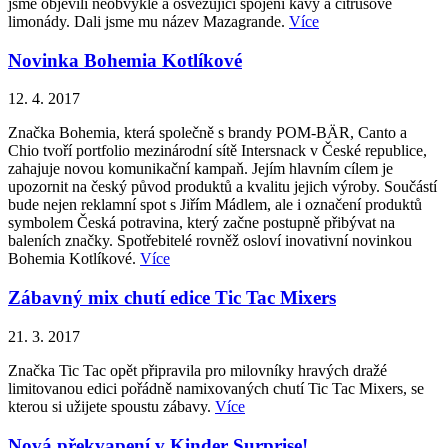
jsme objevili neobvyklé a osvěžující spojení kávy a citrusové
limonády. Dali jsme mu název Mazagrande.
Více
Novinka Bohemia Kotlíkové
12. 4. 2017
Značka Bohemia, která společně s brandy POM-BÄR, Canto a
Chio tvoří portfolio mezinárodní sítě Intersnack v České republice,
zahajuje novou komunikační kampaň. Jejím hlavním cílem je
upozornit na český původ produktů a kvalitu jejich výroby. Součástí
bude nejen reklamní spot s Jiřím Mádlem, ale i označení produktů
symbolem Česká potravina, který začne postupně přibývat na
baleních značky. Spotřebitelé rovněž osloví inovativní novinkou
Bohemia Kotlíkové.
Více
Zábavný mix chutí edice Tic Tac Mixers
21. 3. 2017
Značka Tic Tac opět připravila pro milovníky hravých dražé
limitovanou edici pořádně namixovaných chutí Tic Tac Mixers, se
kterou si užijete spoustu zábavy.
Více
Nová překvapení v Kinder Surprise!