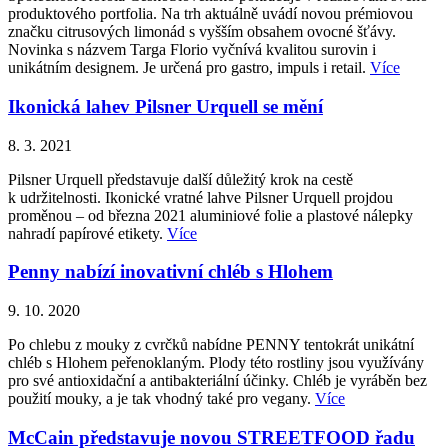
produktového portfolia. Na trh aktuálně uvádí novou prémiovou
značku citrusových limonád s vyšším obsahem ovocné šťávy.
Novinka s názvem Targa Florio vyčnívá kvalitou surovin i
unikátním designem. Je určená pro gastro, impuls i retail.
Více
Ikonická lahev Pilsner Urquell se mění
8. 3. 2021
Pilsner Urquell představuje další důležitý krok na cestě
k udržitelnosti. Ikonické vratné lahve Pilsner Urquell projdou
proměnou – od března 2021 aluminiové folie a plastové nálepky
nahradí papírové etikety.
Více
Penny nabízí inovativní chléb s Hlohem
9. 10. 2020
Po chlebu z mouky z cvrčků nabídne PENNY tentokrát unikátní
chléb s Hlohem peřenoklaným. Plody této rostliny jsou využívány
pro své antioxidační a antibakteriální účinky. Chléb je vyráběn bez
použití mouky, a je tak vhodný také pro vegany.
Více
McCain představuje novou STREETFOOD řadu