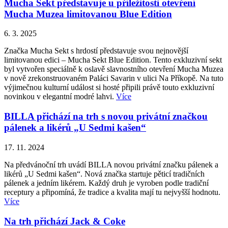
Mucha Sekt představuje u příležitosti otevření
Mucha Muzea limitovanou Blue Edition
6. 3. 2025
Značka Mucha Sekt s hrdostí představuje svou nejnovější
limitovanou edici – Mucha Sekt Blue Edition. Tento exkluzivní sekt
byl vytvořen speciálně k oslavě slavnostního otevření Mucha Muzea
v nově zrekonstruovaném Paláci Savarin v ulici Na Příkopě. Na tuto
výjimečnou kulturní událost si hosté připili právě touto exkluzivní
novinkou v elegantní modré lahvi.
Více
BILLA přichází na trh s novou privátní značkou
pálenek a likérů „U Sedmi kašen“
17. 11. 2024
Na předvánoční trh uvádí BILLA novou privátní značku pálenek a
likérů „U Sedmi kašen“. Nová značka startuje pěticí tradičních
pálenek a jedním likérem. Každý druh je vyroben podle tradiční
receptury a připomíná, že tradice a kvalita mají tu nejvyšší hodnotu.
Více
Na trh přichází Jack & Coke