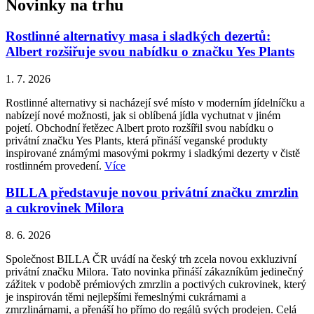
Novinky na trhu
Rostlinné alternativy masa i sladkých dezertů:
Albert rozšiřuje svou nabídku o značku Yes Plants
1. 7. 2026
Rostlinné alternativy si nacházejí své místo v moderním jídelníčku a
nabízejí nové možnosti, jak si oblíbená jídla vychutnat v jiném
pojetí. Obchodní řetězec Albert proto rozšířil svou nabídku o
privátní značku Yes Plants, která přináší veganské produkty
inspirované známými masovými pokrmy i sladkými dezerty v čistě
rostlinném provedení.
Více
BILLA představuje novou privátní značku zmrzlin
a cukrovinek Milora
8. 6. 2026
Společnost BILLA ČR uvádí na český trh zcela novou exkluzivní
privátní značku Milora. Tato novinka přináší zákazníkům jedinečný
zážitek v podobě prémiových zmrzlin a poctivých cukrovinek, který
je inspirován těmi nejlepšími řemeslnými cukrárnami a
zmrzlinárnami, a přenáší ho přímo do regálů svých prodejen. Celá