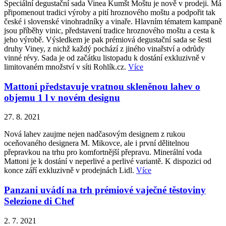
Speciální degustační sada Vinea Kumšt Moštu je nově v prodeji. Má
připomenout tradici výroby a pití hroznového moštu a podpořit tak
české i slovenské vinohradníky a vinaře. Hlavním tématem kampaně
jsou příběhy vinic, představení tradice hroznového moštu a cesta k
jeho výrobě. Výsledkem je pak prémiová degustační sada se šesti
druhy Viney, z nichž každý pochází z jiného vinařství a odrůdy
vinné révy. Sada je od začátku listopadu k dostání exkluzivně v
limitovaném množství v síti Rohlík.cz.
Více
Mattoni představuje vratnou skleněnou lahev o
objemu 1 l v novém designu
27. 8. 2021
Nová lahev zaujme nejen nadčasovým designem z rukou
oceňovaného designera M. Mikovce, ale i první dělitelnou
přepravkou na trhu pro komfortnější přepravu. Minerální voda
Mattoni je k dostání v neperlivé a perlivé variantě. K dispozici od
konce září exkluzivně v prodejnách Lidl.
Více
Panzani uvádí na trh prémiové vaječné těstoviny
Selezione di Chef
2. 7. 2021