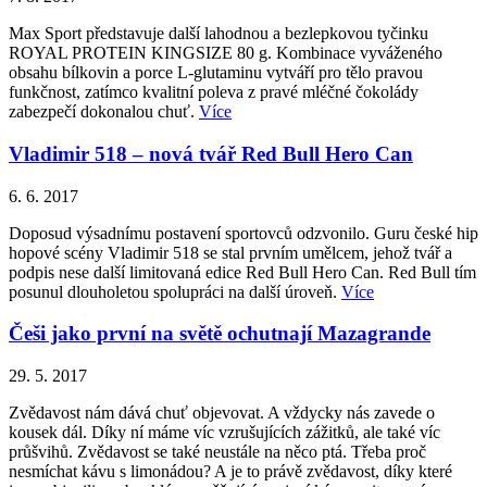
Max Sport představuje další lahodnou a bezlepkovou tyčinku
ROYAL PROTEIN KINGSIZE 80 g. Kombinace vyváženého
obsahu bílkovin a porce L-glutaminu vytváří pro tělo pravou
funkčnost, zatímco kvalitní poleva z pravé mléčné čokolády
zabezpečí dokonalou chuť.
Více
Vladimir 518 – nová tvář Red Bull Hero Can
6. 6. 2017
Doposud výsadnímu postavení sportovců odzvonilo. Guru české hip
hopové scény Vladimir 518 se stal prvním umělcem, jehož tvář a
podpis nese další limitovaná edice Red Bull Hero Can. Red Bull tím
posunul dlouholetou spolupráci na další úroveň.
Více
Češi jako první na světě ochutnají Mazagrande
29. 5. 2017
Zvědavost nám dává chuť objevovat. A vždycky nás zavede o
kousek dál. Díky ní máme víc vzrušujících zážitků, ale také víc
průšvihů. Zvědavost se také neustále na něco ptá. Třeba proč
nesmíchat kávu s limonádou? A je to právě zvědavost, díky které