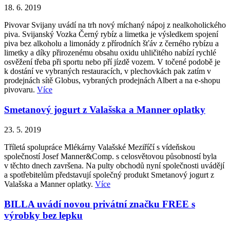
18. 6. 2019
Pivovar Svijany uvádí na trh nový míchaný nápoj z nealkoholického
piva. Svijanský Vozka Černý rybíz a limetka je výsledkem spojení
piva bez alkoholu a limonády z přírodních šťáv z černého rybízu a
limetky a díky přirozenému obsahu oxidu uhličitého nabízí rychlé
osvěžení třeba při sportu nebo pří jízdě vozem. V točené podobě je
k dostání ve vybraných restauracích, v plechovkách pak zatím v
prodejnách sítě Globus, vybraných prodejnách Albert a na e-shopu
pivovaru.
Více
Smetanový jogurt z Valašska a Manner oplatky
23. 5. 2019
Tříletá spolupráce Mlékárny Valašské Meziříčí s vídeňskou
společností Josef Manner&Comp. s celosvětovou působností byla
v těchto dnech završena. Na pulty obchodů nyní společnosti uvádějí
a spotřebitelům představují společný produkt Smetanový jogurt z
Valašska a Manner oplatky.
Více
BILLA uvádí novou privátní značku FREE s
výrobky bez lepku