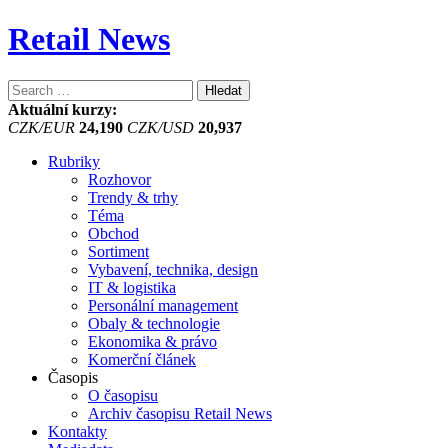
Retail News
Vyhledávání
Aktuální kurzy:
CZK/EUR
24,190
CZK/USD
20,937
Rubriky
Rozhovor
Trendy & trhy
Téma
Obchod
Sortiment
Vybavení, technika, design
IT & logistika
Personální management
Obaly & technologie
Ekonomika & právo
Komerční článek
Časopis
O časopisu
Archiv časopisu Retail News
Kontakty