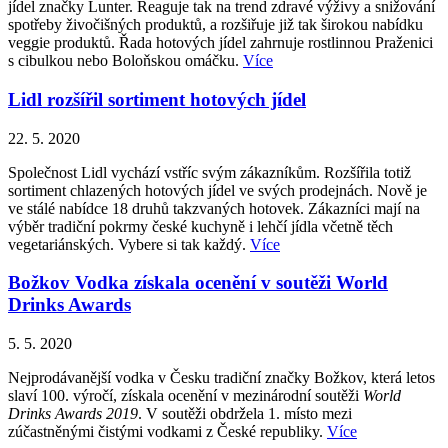
jídel značky Lunter. Reaguje tak na trend zdravé výživy a snižování
spotřeby živočišných produktů, a rozšiřuje již tak širokou nabídku
veggie produktů. Řada hotových jídel zahrnuje rostlinnou Praženici
s cibulkou nebo Boloňskou omáčku.
Více
Lidl rozšířil sortiment hotových jídel
22. 5. 2020
Společnost Lidl vychází vstříc svým zákazníkům. Rozšířila totiž
sortiment chlazených hotových jídel ve svých prodejnách. Nově je
ve stálé nabídce 18 druhů takzvaných hotovek. Zákazníci mají na
výběr tradiční pokrmy české kuchyně i lehčí jídla včetně těch
vegetariánských. Vybere si tak každý.
Více
Božkov Vodka získala ocenění v soutěži World
Drinks Awards
5. 5. 2020
Nejprodávanější vodka v Česku tradiční značky Božkov, která letos
slaví 100. výročí, získala ocenění v mezinárodní soutěži
World
Drinks Awards 2019
. V soutěži obdržela 1. místo mezi
zúčastněnými čistými vodkami z České republiky.
Více