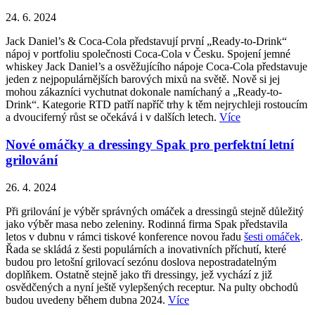
24. 6. 2024
Jack Daniel’s & Coca-Cola představují první „Ready-to-Drink“
nápoj v portfoliu společnosti Coca-Cola v Česku. Spojení jemné
whiskey Jack Daniel’s a osvěžujícího nápoje Coca-Cola představuje
jeden z nejpopulárnějších barových mixů na světě. Nově si jej
mohou zákazníci vychutnat dokonale namíchaný a „Ready-to-
Drink“. Kategorie RTD patří napříč trhy k těm nejrychleji rostoucím
a dvouciferný růst se očekává i v dalších letech.
Více
Nové omáčky a dressingy Spak pro perfektní letní
grilování
26. 4. 2024
Při grilování je výběr správných omáček a dressingů stejně důležitý
jako výběr masa nebo zeleniny. Rodinná firma Spak představila
letos v dubnu v rámci tiskové konference novou řadu
šesti omáček
.
Řada se skládá z šesti populárních a inovativních příchutí, které
budou pro letošní grilovací sezónu doslova nepostradatelným
doplňkem. Ostatně stejně jako tři dressingy, jež vychází z již
osvědčených a nyní ještě vylepšených receptur. Na pulty obchodů
budou uvedeny během dubna 2024.
Více