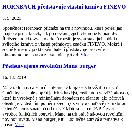
HORNBACH představuje vlastní krmiva FINEVO
5. 5. 2020
Společnost Hornbach přichází na trh s novinkou, která potěší jak
majitele psů a koček, tak především jejich čtyřnohé kamarády.
Řetězec projektových marketů rozšiřuje svou stávající nabídku
zvířecího krmiva o vlastní prémiovou značku FINEVO. Mokré i
suché krmení v praktickém balení představuje pro zvíře
plnohodnotnou stravu z kvalitních přísad.
Více
Představujeme revoluční Mana burger
16. 12. 2019
Máte rádi maso a zejména ikonické burgery z hovězího masa?
Chtěli byste si ale dopřát jejich zdravější, rostlinnou verzi? Takovou,
která je vyrobená s minimálním dopadem na planetu, ale zároveň
obsahuje v ideálním poměru všechny živiny a chuťově i strukturou
je téměř nerozeznatelná od masa? Máte se na co těšit! Český
výrobce funkčních potravin Mana na trh právě takovou revoluční
novinku uvádí. Mana burger je tu – skutečně zdravá alternativa k
masu!
Více