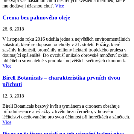
překvapí vás nasládlou chutí nesířených švestek a meruněk, které
mu dodávají úžasnou chuť.
Více
Crema bez palmového oleje
26. 6. 2018
V listopadu roku 2016 udeřila jedna z největších environmentálních
katastrof, které se doposud odehrály v 21. století. Požáry, které
zasáhly Indonésii, proměnily miliony hektarů tropického pralesa v
doutnající spáleniště. Do ovzduší unikalo obrovské množství oxidu
uhličitého srovnatelné s produkcí největších světových ekonomik.
Více
Birell Botanicals – charakteristika prvních dvou
příchutí
12. 3. 2018
Birell Botanicals bezový květ s tymiánem a citronem obsahuje
přírodní esence a výtažky z květu bezu černého, v lidovém
léčitelství oceňovaného pro svou účinnost při horečkách a zánětech.
Více
Pivovar Svijany uvádí na trh vánoční balení piva