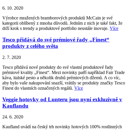
6. 10. 2020
Výrobce mražených bramborových produktů McCain je své
kategorii oblíbený z mnoha důvodů. Jedním z nich je také fakt, že
drží krok s trendy a produktové portfolio neustále inovuje.
Více
Tesco přidává do své prémiové řady „Finest“
produkty z celého světa
2. 7. 2020
Tesco přidává nové produkty do své vlastní produktové řady
prémiové kvality „Finest“. Mezi novinky patří například Fair Trade
káva, italské pesto a několik druhů prémiových džemů. A co víc,
aby bylo vaše nakupování snazší, vrátily se produkty značky Tesco
Finest do vlastních označených regálů.
Více
Veggie hotovky od Lunteru jsou nyní exkluzivně v
Kauflandu
24. 6. 2020
Kaufland uvádí na český trh novinky hotových 100% rostlinných