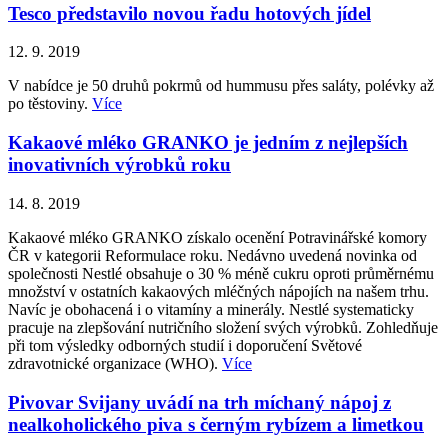
Tesco představilo novou řadu hotových jídel
12. 9. 2019
V nabídce je 50 druhů pokrmů od hummusu přes saláty, polévky až
po těstoviny.
Více
Kakaové mléko GRANKO je jedním z nejlepších
inovativních výrobků roku
14. 8. 2019
Kakaové mléko GRANKO získalo ocenění Potravinářské komory
ČR v kategorii Reformulace roku. Nedávno uvedená novinka od
společnosti Nestlé obsahuje o 30 % méně cukru oproti průměrnému
množství v ostatních kakaových mléčných nápojích na našem trhu.
Navíc je obohacená i o vitamíny a minerály. Nestlé systematicky
pracuje na zlepšování nutričního složení svých výrobků. Zohledňuje
při tom výsledky odborných studií i doporučení Světové
zdravotnické organizace (WHO).
Více
Pivovar Svijany uvádí na trh míchaný nápoj z
nealkoholického piva s černým rybízem a limetkou