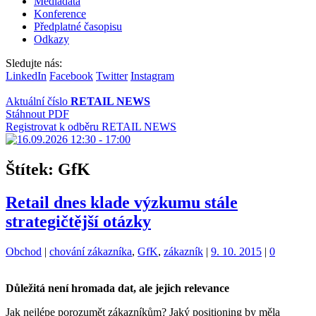
Mediadata
Konference
Předplatné časopisu
Odkazy
Sledujte nás:
LinkedIn
Facebook
Twitter
Instagram
Aktuální číslo
RETAIL NEWS
Stáhnout PDF
Registrovat k odběru RETAIL NEWS
Štítek:
GfK
Retail dnes klade výzkumu stále
strategičtější otázky
Kategorie:
Štítky:
Obchod
|
chování zákazníka
,
GfK
,
zákazník
|
9. 10. 2015
|
0
Důležitá není hromada dat, ale jejich relevance
Jak nejlépe porozumět zákazníkům? Jaký positioning by měla