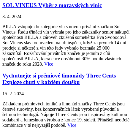
SOL VINEUS Výběr z moravských vinic
3. 4. 2024
BILLA vstupuje do kategorie vín s novou privátní značkou Sol
Vineus. Řadu třinácti vín vybrala pro jeho zákazníky senior nákupčí
společnosti BILLA a zároveň zkušená someliérka Eva Svobodová.
Sol Vineus slaví od uvedení na trh úspěch, když za prvních 14 dní
prodeje si některé z vín této řady vybralo bezmála 25 000
zákazníků. Rozšiřování privátních značek je jedním z cílů
společnosti BILLA, která chce dosáhnout 30% podílu vlastních
značek do roku 2028.
Více
Vychutnejte si prémiové limonády Three Cents
Exploze chutí v každém doušku
15. 2. 2024
Základem prémiových toniků a limonád značky Three Cents jsou
čerstvé suroviny, bez konzervačních látek vyrobené původní a
šetrnou technologií. Nápoje Three Cents jsou inspirovány kulturou
sodabarů a řemeslnou výrobou z konce 19. století. Přinášejí neotřelé
kombinace v té nejryzejší podobě.
Více