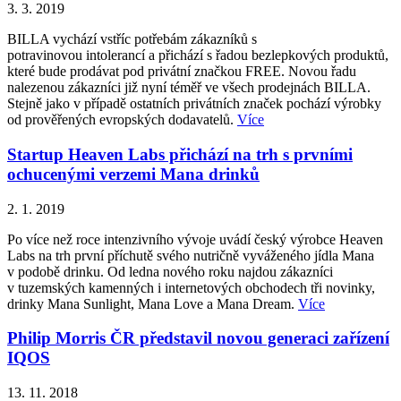
3. 3. 2019
BILLA vychází vstříc potřebám zákazníků s
potravinovou intolerancí a přichází s řadou bezlepkových produktů,
které bude prodávat pod privátní značkou FREE. Novou řadu
nalezenou zákazníci již nyní téměř ve všech prodejnách BILLA.
Stejně jako v případě ostatních privátních značek pochází výrobky
od prověřených evropských dodavatelů.
Více
Startup Heaven Labs přichází na trh s prvními
ochucenými verzemi Mana drinků
2. 1. 2019
Po více než roce intenzivního vývoje uvádí český výrobce Heaven
Labs na trh první příchutě svého nutričně vyváženého jídla Mana
v podobě drinku. Od ledna nového roku najdou zákazníci
v tuzemských kamenných i internetových obchodech tři novinky,
drinky Mana Sunlight, Mana Love a Mana Dream.
Více
Philip Morris ČR představil novou generaci zařízení
IQOS
13. 11. 2018