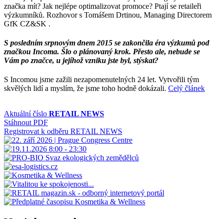
značka mít? Jak nejlépe optimalizovat promoce? Ptají se retaileři
výzkumníků. Rozhovor s Tomášem Drtinou, Managing Directorem
GfK CZ&SK .
S posledním srpnovým dnem 2015 se zakončila éra výzkumů pod
značkou Incoma. Šlo o plánovaný krok. Přesto ale, nebude se
Vám po značce, u jejíhož vzniku jste byl, stýskat?
S Incomou jsme zažili nezapomenutelných 24 let. Vytvořili tým
skvělých lidí a myslím, že jsme toho hodně dokázali.
Celý článek
Aktuální číslo
RETAIL NEWS
Stáhnout PDF
Registrovat k odběru RETAIL NEWS