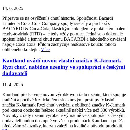
14. 6. 2025
Připravte se na osvěžení s chutí historie. Společnosti Bacardi
Limited a Coca-Cola Company spojily své síly a přichází s
BACARDÍ & Coca-Cola, klasickým koktejlem v praktickém balení
ready-to-drink (RTD) – je tedy vždy po ruce. Jedná se o dokonalé
spojení lehké a jemné chuti rumu BACARDÍ a lahodného osvěžení
nápoje Coca-Cola. Přitom zachycuje nadčasové kouzlo tohoto
oblíbeného koktejlu.
Více
Kaufland uvádí novou vlastní značku K-Jarmark
Ryzí chuť, nabídne uzeniny ve spolupráci s českými
dodavateli
11. 4. 2025
Kaufland představuje novou výrobkovou řadu uzenin, která spojuje
tradiční a poctivé řeznické řemeslo s novými postupy. Vlastní
značka K-Jarmark Ryzí chuť vychází z oblíbené značky K-Jarmark,
pod kterou obchodní řetězec aktuálně nabízí více než 330 výrobků.
Novinky z řady uzenin vyrobené výhradně ve spolupráci s českými
dodavateli budou dostupné ve všech prodejnách Kaufland a potěší
především zákazníky, kterým záleží na kvalitě a původu produktů.