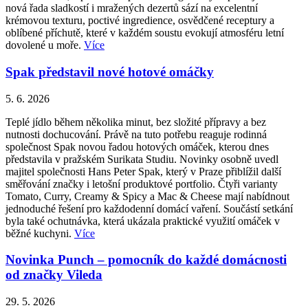
nová řada sladkostí i mražených dezertů sází na excelentní
krémovou texturu, poctivé ingredience, osvědčené receptury a
oblíbené příchutě, které v každém soustu evokují atmosféru letní
dovolené u moře.
Více
Spak představil nové hotové omáčky
5. 6. 2026
Teplé jídlo během několika minut, bez složité přípravy a bez
nutnosti dochucování. Právě na tuto potřebu reaguje rodinná
společnost Spak novou řadou hotových omáček, kterou dnes
představila v pražském Surikata Studiu. Novinky osobně uvedl
majitel společnosti Hans Peter Spak, který v Praze přiblížil další
směřování značky i letošní produktové portfolio. Čtyři varianty
Tomato, Curry, Creamy & Spicy a Mac & Cheese mají nabídnout
jednoduché řešení pro každodenní domácí vaření. Součástí setkání
byla také ochutnávka, která ukázala praktické využití omáček v
běžné kuchyni.
Více
Novinka Punch – pomocník do každé domácnosti
od značky Vileda
29. 5. 2026