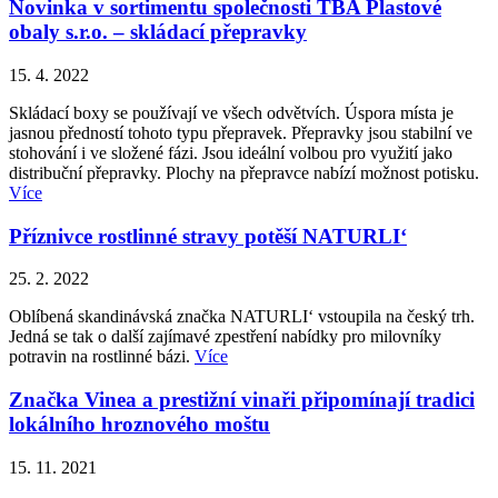
Novinka v sortimentu společnosti TBA Plastové
obaly s.r.o. – skládací přepravky
15. 4. 2022
Skládací boxy se používají ve všech odvětvích. Úspora místa je
jasnou předností tohoto typu přepravek. Přepravky jsou stabilní ve
stohování i ve složené fázi. Jsou ideální volbou pro využití jako
distribuční přepravky. Plochy na přepravce nabízí možnost potisku.
Více
Příznivce rostlinné stravy potěší NATURLI‘
25. 2. 2022
Oblíbená skandinávská značka NATURLI‘ vstoupila na český trh.
Jedná se tak o další zajímavé zpestření nabídky pro milovníky
potravin na rostlinné bázi.
Více
Značka Vinea a prestižní vinaři připomínají tradici
lokálního hroznového moštu
15. 11. 2021