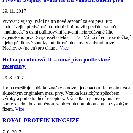
29. 11. 2017
Pivovar Svijany uvádí na trh nové sezónní balení piva. Pro
nadcházející předvánoční období si připravil speciální vánoční
„multipack“ s osmi půllitrovými lahvemi nejprodávanějšího
svijanského piva, Svijanského Mázu 11 %. Vánoční edice se dočkají
i jeho pětilitrové soudky, půllitrové plechovky a dvoulitrové
Plechovky (nejen) pro chlapy.
Více
Holba polotmavá 11 – nové pivo podle staré
receptury
29. 8. 2017
Holba rozšiřuje nabídku značky o novou jedenáctku. Je polotmavá a
skutečným originálem mezi pivy. Vzniká klasickým způsobem
výroby a podle tradiční receptury. Výsledkem je pivo granátové
barvy s velmi hustou pěnou, zaokrouhlenou plnou chutí a vysokým
řízem.
Více
ROYAL PROTEIN KINGSIZE
7. 8. 2017