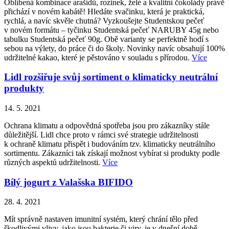
Oblíbená kombinace arašídů, rozinek, želé a kvalitní čokolády právě
přichází v novém kabátě! Hledáte svačinku, která je praktická,
rychlá, a navíc skvěle chutná? Vyzkoušejte Studentskou pečeť
v novém formátu – tyčinku Studentská pečeť NARUBY 45g nebo
tabulku Studentská pečeť 90g. Obě varianty se perfektně hodí s
sebou na výlety, do práce či do školy. Novinky navíc obsahují 100%
udržitelné kakao, které je pěstováno v souladu s přírodou.
Více
Lidl rozšiřuje svůj sortiment o klimaticky neutrální
produkty
14. 5. 2021
Ochrana klimatu a odpovědná spotřeba jsou pro zákazníky stále
důležitější. Lidl chce proto v rámci své strategie udržitelnosti
k ochraně klimatu přispět i budováním tzv. klimaticky neutrálního
sortimentu. Zákazníci tak získají možnost vybírat si produkty podle
různých aspektů udržitelnosti.
Více
Bílý jogurt z Valašska BIFIDO
28. 4. 2021
Mít správně nastaven imunitní systém, který chrání tělo před
škodlivými vlivy, jako jsou bakterie či viry, je v dnešní době