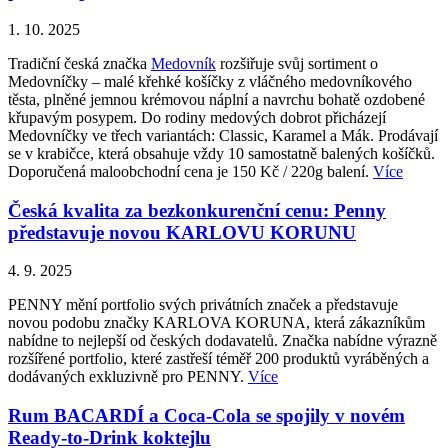
1. 10. 2025
Tradiční česká značka
Medovník
rozšiřuje svůj sortiment o
Medovníčky – malé křehké košíčky z vláčného medovníkového
těsta, plněné jemnou krémovou náplní a navrchu bohatě ozdobené
křupavým posypem. Do rodiny medových dobrot přicházejí
Medovníčky ve třech variantách: Classic, Karamel a Mák. Prodávají
se v krabičce, která obsahuje vždy 10 samostatně balených košíčků.
Doporučená maloobchodní cena je 150 Kč / 220g balení.
Více
Česká kvalita za bezkonkurenční cenu: Penny
představuje novou KARLOVU KORUNU
4. 9. 2025
PENNY mění portfolio svých privátních značek a představuje
novou podobu značky KARLOVA KORUNA, která zákazníkům
nabídne to nejlepší od českých dodavatelů. Značka nabídne výrazně
rozšířené portfolio, které zastřeší téměř 200 produktů vyráběných a
dodávaných exkluzivně pro PENNY.
Více
Rum BACARDÍ a Coca-Cola se spojily v novém
Ready-to-Drink koktejlu