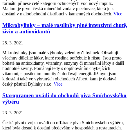
formátu přinese celé kategorii ochucených vod nový impulz.
Mattoni je první česká minerální voda v plechovce, která je k
dostání v maloobchodní distribuci v kamenných obchodech.
Více
Mikrobylinky – malé rostlinky plné intenzivní chutě,
živin a antioxidantů
25. 3. 2021
Mikrobylinky jsou malé výhonky zeleniny či bylinek. Obsahují
všechny důležité látky, které rostlina potřebuje k růstu. Jsou proto
bohaté na antioxidanty, vitamíny, enzymy či minerální látky a další
hodnotné živiny. Pomáhají tedy s doplňováním chybějících
vitamínů, s posílením imunity či dodávají energii. Již nyní jsou
k dostání také ve vybraných obchodech Albert, kam je dodává
český pěstitel Bylinky s.r.o.
Více
Staropramen uvádí do obchodů piva Smíchovského
výběru
23. 3. 2021
Česká pivní dvojka uvádí do off-trade piva Smíchovského výběru,
která byla dosud k dostání především v hospodách a restauracích.