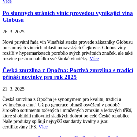
Více
Po slunných stráních vinic provedou vynikající vína
Globusu
26. 3. 2025
Nová privátní řada vín Vinařská stezka provede zákazníky Globusu
po slunných vinicích oblasti moravských Čejkovic. Globus víny
rozšíří v hypermarketech portfolio svých privátních značek, ale také
rozvine pestrou nabídku své široké vinotéky.
Více
Česká zmrzlina z Opočna: Poctivá zmrzlina s tradicí
přináší novinky pro rok 2025
21. 3. 2025
Česká zmrzlina z Opočna je synonymem pro kvalitu, tradici a
výjimečnou chuť. Už po generace přináší osvěžení v podobě
širokého sortimentu točených i mražených zmrzlin a ledových tříští,
které si oblíbili milovníci sladkých dobrot po celé České republice.
Naše produkty splňují nejvyšší standardy kvality a jsou
certifikovány IFS.
Více