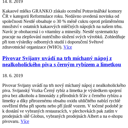
14. 8. 2019
Kakaové mléko GRANKO získalo ocenění Potravinářské komory
ČR v kategorii Reformulace roku. Nedávno uvedená novinka od
společnosti Nestlé obsahuje o 30 % méně cukru oproti průměrnému
množství v ostatních kakaových mléčných nápojích na našem trhu.
Navíc je obohacená i o vitamíny a minerály. Nestlé systematicky
pracuje na zlepšování nutričního složení svých výrobků. Zohledňuje
při tom výsledky odborných studií i doporučení Světové
zdravotnické organizace (WHO).
Více
Pivovar Svijany uvádí na trh míchaný nápoj z
nealkoholického piva s černým rybízem a limetkou
18. 6. 2019
Pivovar Svijany uvádí na trh nový míchaný nápoj z nealkoholického
piva. Svijanský Vozka Černý rybíz a limetka je výsledkem spojení
piva bez alkoholu a limonády z přírodních šťáv z černého rybízu a
limetky a díky přirozenému obsahu oxidu uhličitého nabízí rychlé
osvěžení třeba při sportu nebo pří jízdě vozem. V točené podobě je
k dostání ve vybraných restauracích, v plechovkách pak zatím v
prodejnách sítě Globus, vybraných prodejnách Albert a na e-shopu
pivovaru.
Více