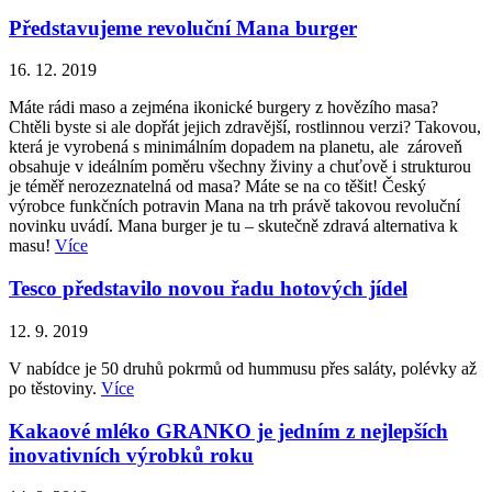
Představujeme revoluční Mana burger
16. 12. 2019
Máte rádi maso a zejména ikonické burgery z hovězího masa?
Chtěli byste si ale dopřát jejich zdravější, rostlinnou verzi? Takovou,
která je vyrobená s minimálním dopadem na planetu, ale zároveň
obsahuje v ideálním poměru všechny živiny a chuťově i strukturou
je téměř nerozeznatelná od masa? Máte se na co těšit! Český
výrobce funkčních potravin Mana na trh právě takovou revoluční
novinku uvádí. Mana burger je tu – skutečně zdravá alternativa k
masu!
Více
Tesco představilo novou řadu hotových jídel
12. 9. 2019
V nabídce je 50 druhů pokrmů od hummusu přes saláty, polévky až
po těstoviny.
Více
Kakaové mléko GRANKO je jedním z nejlepších
inovativních výrobků roku