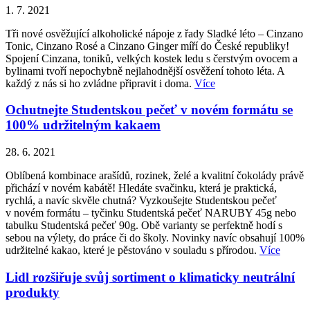
1. 7. 2021
Tři nové osvěžující alkoholické nápoje z řady Sladké léto – Cinzano
Tonic, Cinzano Rosé a Cinzano Ginger míří do České republiky!
Spojení Cinzana, toniků, velkých kostek ledu s čerstvým ovocem a
bylinami tvoří nepochybně nejlahodnější osvěžení tohoto léta. A
každý z nás si ho zvládne připravit i doma.
Více
Ochutnejte Studentskou pečeť v novém formátu se
100% udržitelným kakaem
28. 6. 2021
Oblíbená kombinace arašídů, rozinek, želé a kvalitní čokolády právě
přichází v novém kabátě! Hledáte svačinku, která je praktická,
rychlá, a navíc skvěle chutná? Vyzkoušejte Studentskou pečeť
v novém formátu – tyčinku Studentská pečeť NARUBY 45g nebo
tabulku Studentská pečeť 90g. Obě varianty se perfektně hodí s
sebou na výlety, do práce či do školy. Novinky navíc obsahují 100%
udržitelné kakao, které je pěstováno v souladu s přírodou.
Více
Lidl rozšiřuje svůj sortiment o klimaticky neutrální
produkty