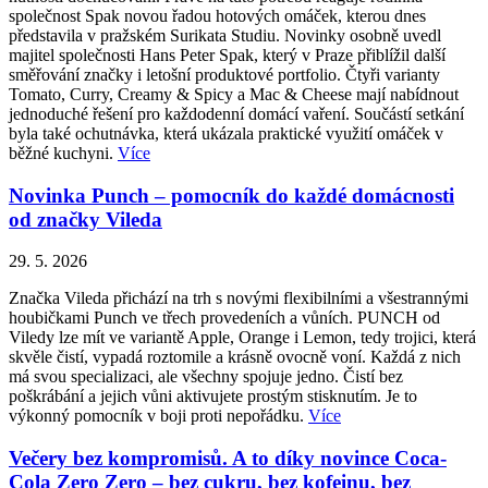
společnost Spak novou řadou hotových omáček, kterou dnes
představila v pražském Surikata Studiu. Novinky osobně uvedl
majitel společnosti Hans Peter Spak, který v Praze přiblížil další
směřování značky i letošní produktové portfolio. Čtyři varianty
Tomato, Curry, Creamy & Spicy a Mac & Cheese mají nabídnout
jednoduché řešení pro každodenní domácí vaření. Součástí setkání
byla také ochutnávka, která ukázala praktické využití omáček v
běžné kuchyni.
Více
Novinka Punch – pomocník do každé domácnosti
od značky Vileda
29. 5. 2026
Značka Vileda přichází na trh s novými flexibilními a všestrannými
houbičkami Punch ve třech provedeních a vůních. PUNCH od
Viledy lze mít ve variantě Apple, Orange i Lemon, tedy trojici, která
skvěle čistí, vypadá roztomile a krásně ovocně voní. Každá z nich
má svou specializaci, ale všechny spojuje jedno. Čistí bez
poškrábání a jejich vůni aktivujete prostým stisknutím. Je to
výkonný pomocník v boji proti nepořádku.
Více
Večery bez kompromisů. A to díky novince Coca-
Cola Zero Zero – bez cukru, bez kofeinu, bez