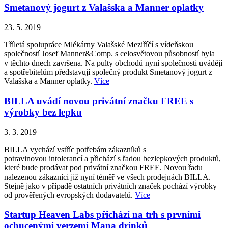
Smetanový jogurt z Valašska a Manner oplatky
23. 5. 2019
Tříletá spolupráce Mlékárny Valašské Meziříčí s vídeňskou
společností Josef Manner&Comp. s celosvětovou působností byla
v těchto dnech završena. Na pulty obchodů nyní společnosti uvádějí
a spotřebitelům představují společný produkt Smetanový jogurt z
Valašska a Manner oplatky.
Více
BILLA uvádí novou privátní značku FREE s
výrobky bez lepku
3. 3. 2019
BILLA vychází vstříc potřebám zákazníků s
potravinovou intolerancí a přichází s řadou bezlepkových produktů,
které bude prodávat pod privátní značkou FREE. Novou řadu
nalezenou zákazníci již nyní téměř ve všech prodejnách BILLA.
Stejně jako v případě ostatních privátních značek pochází výrobky
od prověřených evropských dodavatelů.
Více
Startup Heaven Labs přichází na trh s prvními
ochucenými verzemi Mana drinků