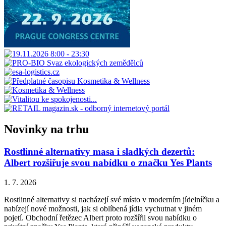
Novinky na trhu
Rostlinné alternativy masa i sladkých dezertů:
Albert rozšiřuje svou nabídku o značku Yes Plants
1. 7. 2026
Rostlinné alternativy si nacházejí své místo v moderním jídelníčku a
nabízejí nové možnosti, jak si oblíbená jídla vychutnat v jiném
pojetí. Obchodní řetězec Albert proto rozšířil svou nabídku o