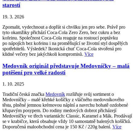
starostí
19. 3. 2026
Zpomalit, vydechnout a dopřát si chvilku jen pro sebe. Právě pro
tyto okamžiky přichází Coca-Cola Zero Zero, bez cukru a bez
kofeinu. Společnost Coca-Cola reaguje na rostoucí poptávku
po nápojích bez kofeinu i na proměňující se životní styl dospělých
spotřebitelů. Výsledek? Ikonická chuť Coca-Cola stvořená pro
klidné večery bez jakýchkoli kompromisů.
Více
Medovník originál představuje Medovníčky – malá
potěšení pro velké radosti
1. 10. 2025
Tradiční česká značka
Medovník
rozšiřuje svůj sortiment o
Medovníčky – malé křehké košíčky z vláčného medovníkového
těsta, plněné jemnou krémovou náplní a navrchu bohatě ozdobené
křupavým posypem. Do rodiny medových dobrot přicházejí
Medovníčky ve třech variantách: Classic, Karamel a Mák. Prodávají
se v krabičce, která obsahuje vždy 10 samostatně balených košíčků.
Doporučená maloobchodní cena je 150 Kč / 220g balení.
Více