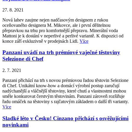
27. 8. 2021
Nová lahev zaujme nejen nadčasovým designem z rukou
oceňovaného designera M. Mikovce, ale i první dělitelnou
přepravkou na trhu pro komfortnější přepravu. Minerální voda
Mattoni je k dostání v neperlivé a perlivé variantě. K dispozici od
konce září exkluzivně v prodejnách Lidl.
Více
Panzani uvádí na trh prémiové vaječné těstoviny
Selezione di Chef
2. 7. 2021
Panzani přichází na trh s novou prémiovou řadou těstovin Selezione
di Chef. Unikátní know-how a domácí výrobní postup zaručují
nadýchanější a vláčnější těstoviny, které chutí a vlastnostmi mohou
směle konkurovat čerstvým těstovinám. Panzani zároveň rozšiřuje
řadu omáček na těstoviny s rajčatovým základem o další tři varianty.
Více
Sladké léto v Česku! Cinzano přichází s osvěžujícími
novinkami