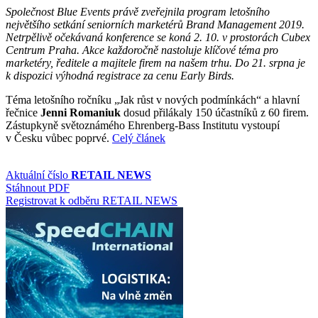
Společnost Blue Events právě zveřejnila program letošního
největšího setkání seniorních marketérů Brand Management 2019.
Netrpělivě očekávaná konference se koná 2. 10. v prostorách Cubex
Centrum Praha. Akce každoročně nastoluje klíčové téma pro
marketéry, ředitele a majitele firem na našem trhu. Do 21. srpna je
k dispozici výhodná registrace za cenu Early Birds.
Téma letošního ročníku „Jak růst v nových podmínkách“ a hlavní
řečnice
Jenni Romaniuk
dosud přilákaly 150 účastníků z 60 firem.
Zástupkyně světoznámého Ehrenberg-Bass Institutu vystoupí
v Česku vůbec poprvé.
Celý článek
Aktuální číslo
RETAIL NEWS
Stáhnout PDF
Registrovat k odběru RETAIL NEWS