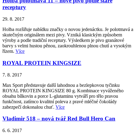
Holba polotmavá 11 – nové pivo podle staré
receptury
29. 8. 2017
Holba rozšiřuje nabídku značky o novou jedenáctku. Je polotmavá a
skutečným originálem mezi pivy. Vzniká klasickým způsobem
výroby a podle tradiční receptury. Výsledkem je pivo granátové
barvy s velmi hustou pěnou, zaokrouhlenou plnou chutí a vysokým
řízem.
Více
ROYAL PROTEIN KINGSIZE
7. 8. 2017
Max Sport představuje další lahodnou a bezlepkovou tyčinku
ROYAL PROTEIN KINGSIZE 80 g. Kombinace vyváženého
obsahu bílkovin a porce L-glutaminu vytváří pro tělo pravou
funkčnost, zatímco kvalitní poleva z pravé mléčné čokolády
zabezpečí dokonalou chuť.
Více
Vladimir 518 – nová tvář Red Bull Hero Can
6. 6. 2017