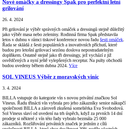
Nové omáčky a dressingy Spak pro perfektní letní
grilování
26. 4. 2024
Při grilování je výběr správných omáček a dressingů stejně důležitý
jako výběr masa nebo zeleniny. Rodinná firma Spak představila
letos v dubnu v rámci tiskové konference novou řadu
šesti omáček
.
Řada se skládá z šesti populárních a inovativních příchutí, které
budou pro letošní grilovací sezónu doslova nepostradatelným
doplňkem. Ostatně stejně jako tři dressingy, jež vychází z již
osvědčených a nyní ještě vylepšených receptur. Na pulty obchodů
budou uvedeny během dubna 2024.
Více
SOL VINEUS Výběr z moravských vinic
3. 4. 2024
BILLA vstupuje do kategorie vín s novou privátní značkou Sol
Vineus. Řadu třinácti vín vybrala pro jeho zákazníky senior nákupčí
společnosti BILLA a zároveň zkušená someliérka Eva Svobodová.
Sol Vineus slaví od uvedení na trh úspěch, když za prvních 14 dní
prodeje si některé z vín této řady vybralo bezmála 25 000
zákazníků. Rozšiřování privátních značek je jedním z cílů
společnosti BILLA, která chce dosáhnout 30% podílu vlastních