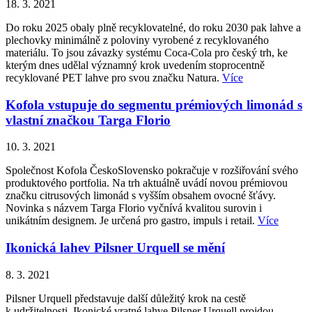
18. 3. 2021
Do roku 2025 obaly plně recyklovatelné, do roku 2030 pak lahve a
plechovky minimálně z poloviny vyrobené z recyklovaného
materiálu. To jsou závazky systému Coca-Cola pro český trh, ke
kterým dnes udělal významný krok uvedením stoprocentně
recyklované PET lahve pro svou značku Natura.
Více
Kofola vstupuje do segmentu prémiových limonád s
vlastní značkou Targa Florio
10. 3. 2021
Společnost Kofola ČeskoSlovensko pokračuje v rozšiřování svého
produktového portfolia. Na trh aktuálně uvádí novou prémiovou
značku citrusových limonád s vyšším obsahem ovocné šťávy.
Novinka s názvem Targa Florio vyčnívá kvalitou surovin i
unikátním designem. Je určená pro gastro, impuls i retail.
Více
Ikonická lahev Pilsner Urquell se mění
8. 3. 2021
Pilsner Urquell představuje další důležitý krok na cestě
k udržitelnosti. Ikonické vratné lahve Pilsner Urquell projdou