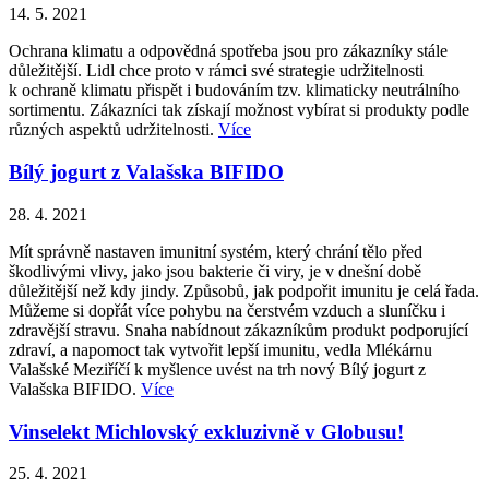
14. 5. 2021
Ochrana klimatu a odpovědná spotřeba jsou pro zákazníky stále
důležitější. Lidl chce proto v rámci své strategie udržitelnosti
k ochraně klimatu přispět i budováním tzv. klimaticky neutrálního
sortimentu. Zákazníci tak získají možnost vybírat si produkty podle
různých aspektů udržitelnosti.
Více
Bílý jogurt z Valašska BIFIDO
28. 4. 2021
Mít správně nastaven imunitní systém, který chrání tělo před
škodlivými vlivy, jako jsou bakterie či viry, je v dnešní době
důležitější než kdy jindy. Způsobů, jak podpořit imunitu je celá řada.
Můžeme si dopřát více pohybu na čerstvém vzduch a sluníčku i
zdravější stravu. Snaha nabídnout zákazníkům produkt podporující
zdraví, a napomoct tak vytvořit lepší imunitu, vedla Mlékárnu
Valašské Meziříčí k myšlence uvést na trh nový Bílý jogurt z
Valašska BIFIDO.
Více
Vinselekt Michlovský exkluzivně v Globusu!
25. 4. 2021