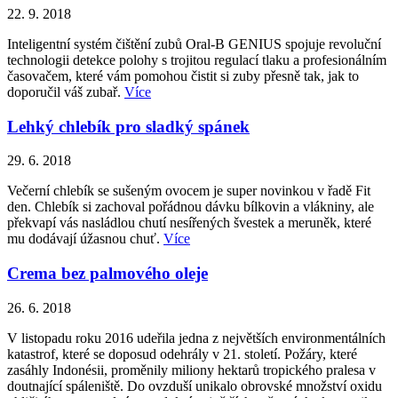
22. 9. 2018
Inteligentní systém čištění zubů Oral-B GENIUS spojuje revoluční
technologii detekce polohy s trojitou regulací tlaku a profesionálním
časovačem, které vám pomohou čistit si zuby přesně tak, jak to
doporučil váš zubař.
Více
Lehký chlebík pro sladký spánek
29. 6. 2018
Večerní chlebík se sušeným ovocem je super novinkou v řadě Fit
den. Chlebík si zachoval pořádnou dávku bílkovin a vlákniny, ale
překvapí vás nasládlou chutí nesířených švestek a meruněk, které
mu dodávají úžasnou chuť.
Více
Crema bez palmového oleje
26. 6. 2018
V listopadu roku 2016 udeřila jedna z největších environmentálních
katastrof, které se doposud odehrály v 21. století. Požáry, které
zasáhly Indonésii, proměnily miliony hektarů tropického pralesa v
doutnající spáleniště. Do ovzduší unikalo obrovské množství oxidu