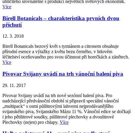
uhličitého srovnatelné s produkcí největších světových ekonomik.
Více
Birell Botanicals – charakteristika prvních dvou
příchutí
12. 3. 2018
Birell Botanicals bezový květ s tymiánem a citronem obsahuje
přírodní esence a výtažky z květu bezu černého, v lidovém
léčitelství oceňovaného pro svou účinnost při horečkách a zánětech.
Více
Pivovar Svijany uvádí na trh vánoční balení piva
29. 11. 2017
Pivovar Svijany uvádí na trh nové sezónní balení piva. Pro
nadcházející předvánoční období si připravil speciální vánoční
„multipack“ s osmi půllitrovými lahvemi nejprodávanějšího
svijanského piva, Svijanského Mázu 11 %. Vánoční edice se dočkají
i jeho pětilitrové soudky, půllitrové plechovky a dvoulitrové
Plechovky (nejen) pro chlapy.
Více