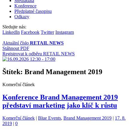
Mediadata
Konference
Předplatné časopisu
Odkazy
Sledujte nás:
LinkedIn
Facebook
Twitter
Instagram
Aktuální číslo
RETAIL NEWS
Stáhnout PDF
Registrovat k odběru RETAIL NEWS
Štítek:
Brand Management 2019
Komerční článek
Konference Brand Management 2019
představí marketing jako klíč k růstu
Kategorie:
Štítky:
Komerční článek
|
Blue Events
,
Brand Management 2019
|
17. 8.
2019
|
0