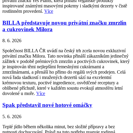
privátní značku Yes Plants, která přináší veganské produkty
inspirované známými masovými pokrmy i sladkými dezerty v čistě
rostlinném provedení.
Více
BILLA představuje novou privátní značku zmrzlin
a cukrovinek Milora
8. 6. 2026
Společnost BILLA ČR uvádí na český trh zcela novou exkluzivní
privátní značku Milora. Tato novinka přináší zákazníkům jedinečný
zážitek v podobě prémiových zmrzlin a poctivých cukrovinek, který
je inspirován těmi nejlepšími řemeslnými cukrárnami a
zmrzlinárnami, a přenáší ho přímo do regálů svých prodejen. Celá
nová řada sladkostí i mražených dezertů sází na excelentní
krémovou texturu, poctivé ingredience, osvědčené receptury a
oblíbené příchutě, které v každém soustu evokují atmosféru letní
dovolené u moře.
Více
Spak představil nové hotové omáčky
5. 6. 2026
Teplé jídlo během několika minut, bez složité přípravy a bez
nutnosti dochucování. Právě na tuto potřebu reaguje rodinná