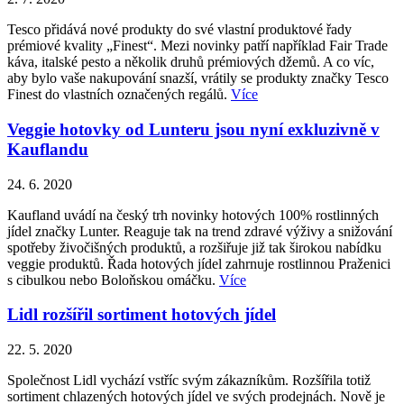
Tesco přidává nové produkty do své vlastní produktové řady
prémiové kvality „Finest“. Mezi novinky patří například Fair Trade
káva, italské pesto a několik druhů prémiových džemů. A co víc,
aby bylo vaše nakupování snazší, vrátily se produkty značky Tesco
Finest do vlastních označených regálů.
Více
Veggie hotovky od Lunteru jsou nyní exkluzivně v
Kauflandu
24. 6. 2020
Kaufland uvádí na český trh novinky hotových 100% rostlinných
jídel značky Lunter. Reaguje tak na trend zdravé výživy a snižování
spotřeby živočišných produktů, a rozšiřuje již tak širokou nabídku
veggie produktů. Řada hotových jídel zahrnuje rostlinnou Praženici
s cibulkou nebo Boloňskou omáčku.
Více
Lidl rozšířil sortiment hotových jídel
22. 5. 2020
Společnost Lidl vychází vstříc svým zákazníkům. Rozšířila totiž
sortiment chlazených hotových jídel ve svých prodejnách. Nově je