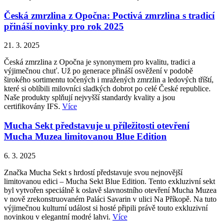
Česká zmrzlina z Opočna: Poctivá zmrzlina s tradicí
přináší novinky pro rok 2025
21. 3. 2025
Česká zmrzlina z Opočna je synonymem pro kvalitu, tradici a
výjimečnou chuť. Už po generace přináší osvěžení v podobě
širokého sortimentu točených i mražených zmrzlin a ledových tříští,
které si oblíbili milovníci sladkých dobrot po celé České republice.
Naše produkty splňují nejvyšší standardy kvality a jsou
certifikovány IFS.
Více
Mucha Sekt představuje u příležitosti otevření
Mucha Muzea limitovanou Blue Edition
6. 3. 2025
Značka Mucha Sekt s hrdostí představuje svou nejnovější
limitovanou edici – Mucha Sekt Blue Edition. Tento exkluzivní sekt
byl vytvořen speciálně k oslavě slavnostního otevření Mucha Muzea
v nově zrekonstruovaném Paláci Savarin v ulici Na Příkopě. Na tuto
výjimečnou kulturní událost si hosté připili právě touto exkluzivní
novinkou v elegantní modré lahvi.
Více