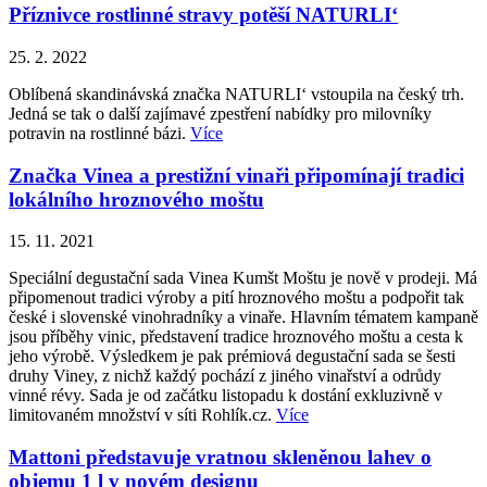
Příznivce rostlinné stravy potěší NATURLI‘
25. 2. 2022
Oblíbená skandinávská značka NATURLI‘ vstoupila na český trh.
Jedná se tak o další zajímavé zpestření nabídky pro milovníky
potravin na rostlinné bázi.
Více
Značka Vinea a prestižní vinaři připomínají tradici
lokálního hroznového moštu
15. 11. 2021
Speciální degustační sada Vinea Kumšt Moštu je nově v prodeji. Má
připomenout tradici výroby a pití hroznového moštu a podpořit tak
české i slovenské vinohradníky a vinaře. Hlavním tématem kampaně
jsou příběhy vinic, představení tradice hroznového moštu a cesta k
jeho výrobě. Výsledkem je pak prémiová degustační sada se šesti
druhy Viney, z nichž každý pochází z jiného vinařství a odrůdy
vinné révy. Sada je od začátku listopadu k dostání exkluzivně v
limitovaném množství v síti Rohlík.cz.
Více
Mattoni představuje vratnou skleněnou lahev o
objemu 1 l v novém designu