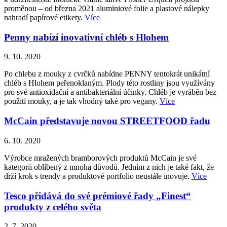
proměnou – od března 2021 aluminiové folie a plastové nálepky
nahradí papírové etikety.
Více
Penny nabízí inovativní chléb s Hlohem
9. 10. 2020
Po chlebu z mouky z cvrčků nabídne PENNY tentokrát unikátní
chléb s Hlohem peřenoklaným. Plody této rostliny jsou využívány
pro své antioxidační a antibakteriální účinky. Chléb je vyráběn bez
použití mouky, a je tak vhodný také pro vegany.
Více
McCain představuje novou STREETFOOD řadu
6. 10. 2020
Výrobce mražených bramborových produktů McCain je své
kategorii oblíbený z mnoha důvodů. Jedním z nich je také fakt, že
drží krok s trendy a produktové portfolio neustále inovuje.
Více
Tesco přidává do své prémiové řady „Finest“
produkty z celého světa
2. 7. 2020