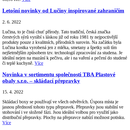
Letošní novinky od Lučiny inspirované zahraničím
2. 6. 2022
Lučina, to je čistá chuť přírody. Tato tradiční, česká značka
čerstvých sýrů vyrábí s láskou již od roku 1981 ty nejpoctivější
produkty pouze z kvalitních, přírodních surovin. Na začátku byla
Lučina kostka vyrobená jen z mléka, smetany a špetky soli tím
nejšetrnějším způsobem tzv. technologií zpracování za studena. Je
ideální nejen na mazání k pečivu, ale i na vaření a pečení do studené
či teplé kuchyně.
Více
Novinka v sortimentu společnosti TBA Plastové
obaly s.r.o. – skládací přepravky
15. 4. 2022
Skládací boxy se používají ve všech odvětvích. Úspora místa je
jasnou předností tohoto typu přepravek. Přepravky jsou stabilní ve
stohování i ve složené fázi. Jsou ideální volbou pro využití jako
distribuční přepravky. Plochy na přepravce nabízí možnost potisku.
Více