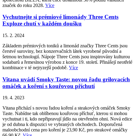
značek do roku 2028.
Více
Vychutnejte si prémiové limonády Three Cents
Exploze chutí v každém doušku
15. 2. 2024
Základem prémiových toniků a limonád značky Three Cents jsou
čerstvé suroviny, bez konzervačních látek vyrobené původní a
šetrnou technologií. Nápoje Three Cents jsou inspirovány kulturou
sodabarů a řemeslnou výrobou z konce 19. století. Přinášejí neotřelé
kombinace v té nejryzejší podobě.
Více
Vitana uvádí Smoky Taste: novou řadu grilovacích
omáček a koření s kouřovou příchutí
19. 4. 2023
Vitana přichází s novou řadou koření a steakových omáček Smoky
Taste. Nabídne tak oblíbenou kouřovou příchuť, kterou si mohou
vychutnat i ti, kdo nepřipravují jídlo na otevřeném ohni. Nová edice
je od dubna k dispozici ve vybraných obchodech. Doporučená
maloobchodní cena pro koření je 23,90 Kč, pro steakové omáčky
66,90 Kč.
Více