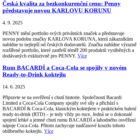
Česká kvalita za bezkonkurenční cenu: Penny
představuje novou KARLOVU KORUNU
4. 9. 2025
PENNY mění portfolio svých privátních značek a představuje
novou podobu značky KARLOVA KORUNA, která zákazníkům
nabídne to nejlepší od českých dodavatelů. Značka nabídne výrazně
rozšířené portfolio, které zastřeší téměř 200 produktů vyráběných a
dodávaných exkluzivně pro PENNY.
Více
Rum BACARDÍ a Coca-Cola se spojily v novém
Ready-to-Drink koktejlu
14. 6. 2025
Připravte se na osvěžení s chutí historie. Společnosti Bacardi
Limited a Coca-Cola Company spojily své síly a přichází s
BACARDÍ & Coca-Cola, klasickým koktejlem v praktickém balení
ready-to-drink (RTD) – je tedy vždy po ruce. Jedná se o dokonalé
spojení lehké a jemné chuti rumu BACARDÍ a lahodného osvěžení
nápoje Coca-Cola. Přitom zachycuje nadčasové kouzlo tohoto
oblíbeného koktejlu.
Více