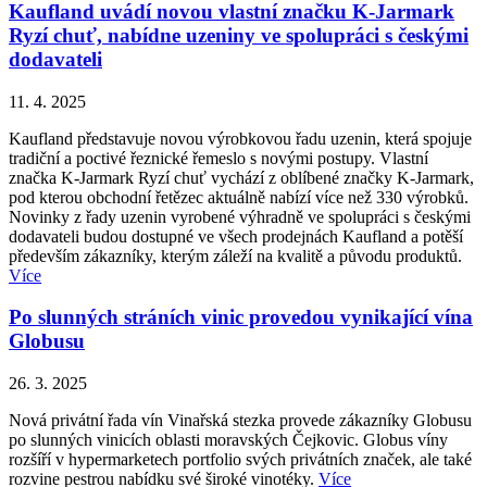
Kaufland uvádí novou vlastní značku K-Jarmark
Ryzí chuť, nabídne uzeniny ve spolupráci s českými
dodavateli
11. 4. 2025
Kaufland představuje novou výrobkovou řadu uzenin, která spojuje
tradiční a poctivé řeznické řemeslo s novými postupy. Vlastní
značka K-Jarmark Ryzí chuť vychází z oblíbené značky K-Jarmark,
pod kterou obchodní řetězec aktuálně nabízí více než 330 výrobků.
Novinky z řady uzenin vyrobené výhradně ve spolupráci s českými
dodavateli budou dostupné ve všech prodejnách Kaufland a potěší
především zákazníky, kterým záleží na kvalitě a původu produktů.
Více
Po slunných stráních vinic provedou vynikající vína
Globusu
26. 3. 2025
Nová privátní řada vín Vinařská stezka provede zákazníky Globusu
po slunných vinicích oblasti moravských Čejkovic. Globus víny
rozšíří v hypermarketech portfolio svých privátních značek, ale také
rozvine pestrou nabídku své široké vinotéky.
Více