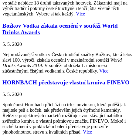
ve stálé nabídce 18 druhů takzvaných hotovek. Zákazníci mají na
výběr tradiční pokrmy české kuchyně i lehčí jídla včetně těch
vegetariánských. Vybere si tak každý.
Více
Božkov Vodka získala ocenění v soutěži World
Drinks Awards
5. 5. 2020
Nejprodávanější vodka v Česku tradiční značky Božkov, která letos
slaví 100. výročí, získala ocenění v mezinárodní soutěži
World
Drinks Awards 2019
. V soutěži obdržela 1. místo mezi
zúčastněnými čistými vodkami z České republiky.
Více
HORNBACH představuje vlastní krmiva FINEVO
5. 5. 2020
Společnost Hornbach přichází na trh s novinkou, která potěší jak
majitele psů a koček, tak především jejich čtyřnohé kamarády.
Řetězec projektových marketů rozšiřuje svou stávající nabídku
zvířecího krmiva o vlastní prémiovou značku FINEVO. Mokré i
suché krmení v praktickém balení představuje pro zvíře
plnohodnotnou stravu z kvalitních přísad.
Více