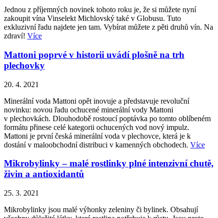
Jednou z příjemných novinek tohoto roku je, že si můžete nyní
zakoupit vína Vinselekt Michlovský také v Globusu. Tuto
exkluzivní řadu najdete jen tam. Vybírat můžete z pěti druhů vín. Na
zdraví!
Více
Mattoni poprvé v historii uvádí plošně na trh
plechovky
20. 4. 2021
Minerální voda Mattoni opět inovuje a představuje revoluční
novinku: novou řadu ochucené minerální vody Mattoni
v plechovkách. Dlouhodobě rostoucí poptávka po tomto oblíbeném
formátu přinese celé kategorii ochucených vod nový impulz.
Mattoni je první česká minerální voda v plechovce, která je k
dostání v maloobchodní distribuci v kamenných obchodech.
Více
Mikrobylinky – malé rostlinky plné intenzivní chutě,
živin a antioxidantů
25. 3. 2021
Mikrobylinky jsou malé výhonky zeleniny či bylinek. Obsahují