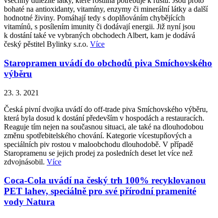
všechny důležité látky, které rostlina potřebuje k růstu. Jsou proto
bohaté na antioxidanty, vitamíny, enzymy či minerální látky a další
hodnotné živiny. Pomáhají tedy s doplňováním chybějících
vitamínů, s posílením imunity či dodávají energii. Již nyní jsou
k dostání také ve vybraných obchodech Albert, kam je dodává
český pěstitel Bylinky s.r.o.
Více
Staropramen uvádí do obchodů piva Smíchovského
výběru
23. 3. 2021
Česká pivní dvojka uvádí do off-trade piva Smíchovského výběru,
která byla dosud k dostání především v hospodách a restauracích.
Reaguje tím nejen na současnou situaci, ale také na dlouhodobou
změnu spotřebitelského chování. Kategorie vícestupňových a
speciálních piv rostou v maloobchodu dlouhodobě. V případě
Staropramenu se jejich prodej za posledních deset let více než
zdvojnásobil.
Více
Coca-Cola uvádí na český trh 100% recyklovanou
PET lahev, speciálně pro své přírodní pramenité
vody Natura