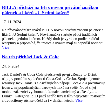
BILLA přichází na trh s novou privátní značkou
pálenek a likérů „U Sedmi kašen“
17. 11. 2024
Na předvánoční trh uvádí BILLA novou privátní značku pálenek a
likérů „U Sedmi kašen“. Nová značka startuje pěticí tradičních
pálenek a jedním likérem. Každý druh je vyroben podle tradiční
receptury a připomíná, že tradice a kvalita mají tu nejvyšší hodnotu.
Více
Na trh přichází Jack & Coke
24. 6. 2024
Jack Daniel’s & Coca-Cola představují první „Ready-to-Drink“
nápoj v portfoliu společnosti Coca-Cola v Česku. Spojení jemné
whiskey Jack Daniel’s a osvěžujícího nápoje Coca-Cola představuje
jeden z nejpopulárnějších barových mixů na světě. Nově si jej
mohou zákazníci vychutnat dokonale namíchaný a „Ready-to-
Drink“. Kategorie RTD patří napříč trhy k těm nejrychleji rostoucím
a dvouciferný růst se očekává i v dalších letech.
Více