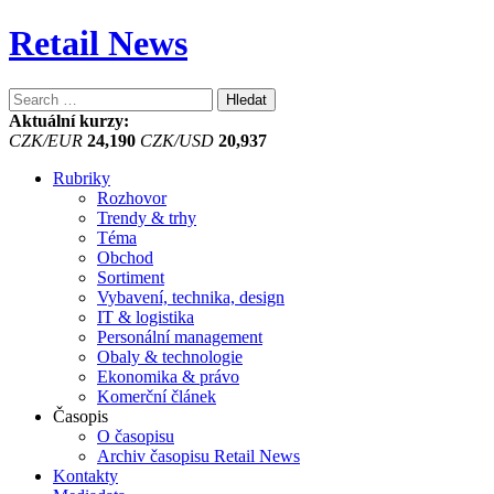
Retail News
Vyhledávání
Aktuální kurzy:
CZK/EUR
24,190
CZK/USD
20,937
Rubriky
Rozhovor
Trendy & trhy
Téma
Obchod
Sortiment
Vybavení, technika, design
IT & logistika
Personální management
Obaly & technologie
Ekonomika & právo
Komerční článek
Časopis
O časopisu
Archiv časopisu Retail News
Kontakty