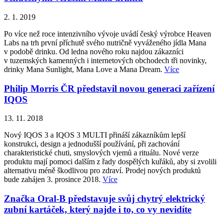
2. 1. 2019
Po více než roce intenzivního vývoje uvádí český výrobce Heaven
Labs na trh první příchutě svého nutričně vyváženého jídla Mana
v podobě drinku. Od ledna nového roku najdou zákazníci
v tuzemských kamenných i internetových obchodech tři novinky,
drinky Mana Sunlight, Mana Love a Mana Dream.
Více
Philip Morris ČR představil novou generaci zařízení
IQOS
13. 11. 2018
Nový IQOS 3 a IQOS 3 MULTI přináší zákazníkům lepší
konstrukci, design a jednodušší používání, při zachování
charakteristické chuti, smyslových vjemů a rituálu. Nové verze
produktu mají pomoci dalším z řady dospělých kuřáků, aby si zvolili
alternativu méně škodlivou pro zdraví. Prodej nových produktů
bude zahájen 3. prosince 2018.
Více
Značka Oral-B představuje svůj chytrý elektrický
zubní kartáček, který najde i to, co vy nevidíte