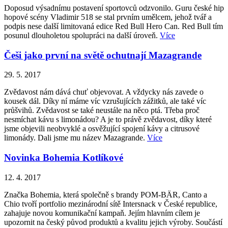
Doposud výsadnímu postavení sportovců odzvonilo. Guru české hip
hopové scény Vladimir 518 se stal prvním umělcem, jehož tvář a
podpis nese další limitovaná edice Red Bull Hero Can. Red Bull tím
posunul dlouholetou spolupráci na další úroveň.
Více
Češi jako první na světě ochutnají Mazagrande
29. 5. 2017
Zvědavost nám dává chuť objevovat. A vždycky nás zavede o
kousek dál. Díky ní máme víc vzrušujících zážitků, ale také víc
průšvihů. Zvědavost se také neustále na něco ptá. Třeba proč
nesmíchat kávu s limonádou? A je to právě zvědavost, díky které
jsme objevili neobvyklé a osvěžující spojení kávy a citrusové
limonády. Dali jsme mu název Mazagrande.
Více
Novinka Bohemia Kotlíkové
12. 4. 2017
Značka Bohemia, která společně s brandy POM-BÄR, Canto a
Chio tvoří portfolio mezinárodní sítě Intersnack v České republice,
zahajuje novou komunikační kampaň. Jejím hlavním cílem je
upozornit na český původ produktů a kvalitu jejich výroby. Součástí