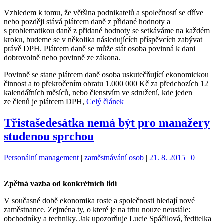
Vzhledem k tomu, že většina podnikatelů a společností se dříve
nebo později stává plátcem daně z přidané hodnoty a
s problematikou daně z přidané hodnoty se setkáváme na každém
kroku, budeme se v několika následujících příspěvcích zabývat
právě DPH. Plátcem daně se může stát osoba povinná k dani
dobrovolně nebo povinně ze zákona.
Povinně se stane plátcem daně osoba uskutečňující ekonomickou
činnost a to překročením obratu 1.000 000 Kč za předchozích 12
kalendářních měsíců, nebo členstvím ve sdružení, kde jeden
ze členů je plátcem DPH,
Celý článek
Třistašedesátka nemá být pro manažery
studenou sprchou
Kategorie:
Štítky:
Personální management
|
zaměstnávání osob
|
21. 8. 2015
|
0
Zpětná vazba od konkrétních lidí
V současné době ekonomika roste a společnosti hledají nové
zaměstnance. Zejména ty, o které je na trhu nouze neustále:
obchodníky a techniky. Jak upozorňuje Lucie Spáčilová, ředitelka