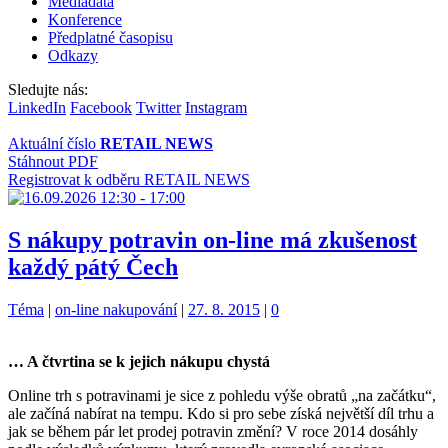
Mediadata
Konference
Předplatné časopisu
Odkazy
Sledujte nás:
LinkedIn
Facebook
Twitter
Instagram
Aktuální číslo
RETAIL NEWS
Stáhnout PDF
Registrovat k odběru RETAIL NEWS
S nákupy potravin on-line má zkušenost
každý pátý Čech
Kategorie:
Štítky:
Téma
|
on-line nakupování
|
27. 8. 2015
|
0
… A čtvrtina se k jejich nákupu chystá
Online trh s potravinami je sice z pohledu výše obratů „na začátku“,
ale začíná nabírat na tempu. Kdo si pro sebe získá největší díl trhu a
jak se během pár let prodej potravin změní? V roce 2014 dosáhly