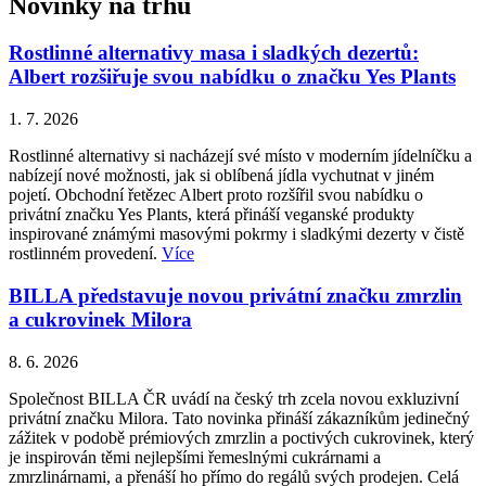
Novinky na trhu
Rostlinné alternativy masa i sladkých dezertů:
Albert rozšiřuje svou nabídku o značku Yes Plants
1. 7. 2026
Rostlinné alternativy si nacházejí své místo v moderním jídelníčku a
nabízejí nové možnosti, jak si oblíbená jídla vychutnat v jiném
pojetí. Obchodní řetězec Albert proto rozšířil svou nabídku o
privátní značku Yes Plants, která přináší veganské produkty
inspirované známými masovými pokrmy i sladkými dezerty v čistě
rostlinném provedení.
Více
BILLA představuje novou privátní značku zmrzlin
a cukrovinek Milora
8. 6. 2026
Společnost BILLA ČR uvádí na český trh zcela novou exkluzivní
privátní značku Milora. Tato novinka přináší zákazníkům jedinečný
zážitek v podobě prémiových zmrzlin a poctivých cukrovinek, který
je inspirován těmi nejlepšími řemeslnými cukrárnami a
zmrzlinárnami, a přenáší ho přímo do regálů svých prodejen. Celá