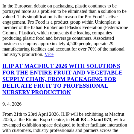
In the European debate on packaging, plastic continues to be
portrayed more as a problem to be eliminated than a solution to be
valued. This simplification is the reason for Pro Food’s active
engagement. Pro Food is a product group within Unionplast, a
member of the Italian Rubber and Plastics Federation (Federazione
Gomma Plastica), which represents the leading companies
producing plastic food and beverage containers. Associated
businesses employ approximately 4,500 people, operate 29
manufacturing facilities and account for over 70% of the national
industry’s production.
Více
ILIP AT MACFRUT 2026 WITH SOLUTIONS
FOR THE ENTIRE FRUIT AND VEGETABLE
SUPPLY CHAIN, FROM PACKAGING FOR
DELICATE FRUIT TO PROFESSIONAL
NURSERY PRODUCTION
9. 4. 2026
From 21th to 23rd April 2026, ILIP will be exhibiting at Macfrut
2026, at the Rimini Expo Centre, in
Hall B3 – Stand 073
, with a
revamped exhibition space designed to further facilitate interaction
with customers, industry professionals and partners across the