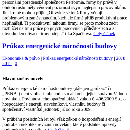
personální poradenské společnosti Performia, firmy by právě v
období růstu měly věnovat pozornost svým nejlepším pracovníkům.
Jinak o ně mohou přijít. „Obvykle se totiž firmy věnují
problémovým zaměstnancům, kteří ale firmě příliš produktivní práce
nepřinášejí. Ti produktivní, tahouni firmy, se proto mohou začít
rozhlížet na trhu práce po jiných pracovních příležitostech a z
důvodu demotivace firmy odejít,“ říká Spáčilová.
Celý článek
Průkaz energetické náročnosti budovy
Kategorie:
Štítky:
Ekonomika & právo
|
Průkaz energetické náročnosti budovy
|
20. 8.
2015
|
0
Hlavní změny novely
Průkaz energetické náročnosti budovy (dále jen „průkaz“ či
„PENB“) není v oblasti obchodu s realitami a jejich správou žádnou
novinkou. Povinnost jeho opatření ukládá zákon č. 406/2000 Sb., o
hospodaření s energií, stavebníkovi, vlastníku budovy či
společenství vlastníků jednotek již od roku 2009.
V průběhu posledních let byl však zákon o hospodaření s energií
podroben několika revizním novelám, které podstatně upravily
podmínky jeho opatření.
Celý článek