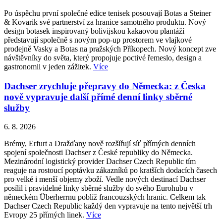
Po úspěchu první společné edice tenisek posouvají Botas a Steiner
& Kovarik své partnerství za hranice samotného produktu. Nový
design botasek inspirovaný bolivijskou kakaovou plantáží
představují společně s novým pop-up prostorem ve vlajkové
prodejně Vasky a Botas na pražských Příkopech. Nový koncept zve
návštěvníky do světa, který propojuje poctivé řemeslo, design a
gastronomii v jeden zážitek.
Více
Dachser zrychluje přepravy do Německa: z Česka
nově vypravuje další přímé denní linky sběrné
služby
6. 8. 2026
Brémy, Erfurt a Dražďany nově rozšiřují síť přímých denních
spojení společnosti Dachser z České republiky do Německa.
Mezinárodní logistický provider Dachser Czech Republic tím
reaguje na rostoucí poptávku zákazníků po kratších dodacích časech
pro velké i menší objemy zboží. Vedle nových destinací Dachser
posílil i pravidelné linky sběrné služby do svého Eurohubu v
německém Überherrnu poblíž francouzských hranic. Celkem tak
Dachser Czech Republic každý den vypravuje na tento největší trh
Evropy 25 přímých linek.
Více