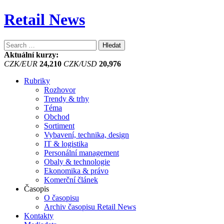
Retail News
Vyhledávání
Aktuální kurzy:
CZK/EUR
24,210
CZK/USD
20,976
Rubriky
Rozhovor
Trendy & trhy
Téma
Obchod
Sortiment
Vybavení, technika, design
IT & logistika
Personální management
Obaly & technologie
Ekonomika & právo
Komerční článek
Časopis
O časopisu
Archiv časopisu Retail News
Kontakty