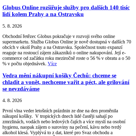
Globus Online rozšiřuje služby pro dalších 140 tisíc
lidí kolem Prahy a na Ostravsku
5. 8. 2026
Obchodní řetězec Globus pokračuje v rozvoji svého online
supermarketu. Služba Globus Online je nově dostupná v dalších 70
obcích v okolí Prahy a na Ostravsku. Společnost touto expanzí
reaguje na rostoucí zájem zákazníků o online nakupování. Její e-
commerce od začátku roku meziročně roste o 56 % v obratu a o 50
% v počtu objednávek.
Více
Vedra mění nákupní košíky Čechů: chceme se
chladit a vonět, nechceme vařit a péct, ale grilování
se nevzdáváme
4. 8. 2026
První vlna veder letošních prázdnin ze dne na den proměnila
nákupní košíky. V tropických dnech lidé častěji sahají po
zmrzlinách, vodách nebo ledových čajích a více myslí na osobní
hygienu, naopak zájem o suroviny na pečení, kávu nebo tvrdý
alkohol klesá. Vyplývá to z dat, které pro Svaz obchodu a