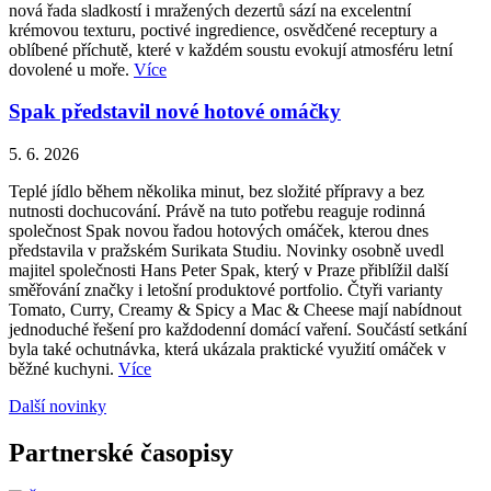
nová řada sladkostí i mražených dezertů sází na excelentní
krémovou texturu, poctivé ingredience, osvědčené receptury a
oblíbené příchutě, které v každém soustu evokují atmosféru letní
dovolené u moře.
Více
Spak představil nové hotové omáčky
5. 6. 2026
Teplé jídlo během několika minut, bez složité přípravy a bez
nutnosti dochucování. Právě na tuto potřebu reaguje rodinná
společnost Spak novou řadou hotových omáček, kterou dnes
představila v pražském Surikata Studiu. Novinky osobně uvedl
majitel společnosti Hans Peter Spak, který v Praze přiblížil další
směřování značky i letošní produktové portfolio. Čtyři varianty
Tomato, Curry, Creamy & Spicy a Mac & Cheese mají nabídnout
jednoduché řešení pro každodenní domácí vaření. Součástí setkání
byla také ochutnávka, která ukázala praktické využití omáček v
běžné kuchyni.
Více
Další novinky
Partnerské časopisy