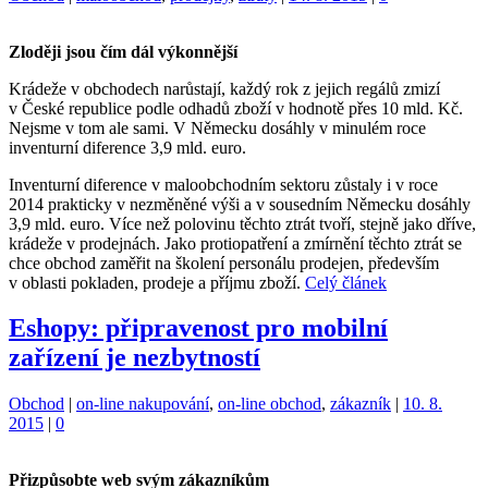
Zloději jsou čím dál výkonnější
Krádeže v obchodech narůstají, každý rok z jejich regálů zmizí
v České republice podle odhadů zboží v hodnotě přes 10 mld. Kč.
Nejsme v tom ale sami. V Německu dosáhly v minulém roce
inventurní diference 3,9 mld. euro.
Inventurní diference v maloobchodním sektoru zůstaly i v roce
2014 prakticky v nezměněné výši a v sousedním Německu dosáhly
3,9 mld. euro. Více než polovinu těchto ztrát tvoří, stejně jako dříve,
krádeže v prodejnách. Jako protiopatření a zmírnění těchto ztrát se
chce obchod zaměřit na školení personálu prodejen, především
v oblasti pokladen, prodeje a příjmu zboží.
Celý článek
Eshopy: připravenost pro mobilní
zařízení je nezbytností
Kategorie:
Štítky:
Obchod
|
on-line nakupování
,
on-line obchod
,
zákazník
|
10. 8.
2015
|
0
Přizpůsobte web svým zákazníkům