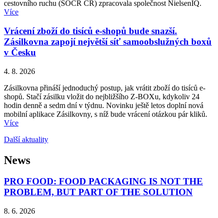
cestovního ruchu (SOCR ČR) zpracovala společnost NielsenIQ.
Více
Vrácení zboží do tisíců e-shopů bude snazší.
Zásilkovna zapojí největší síť samoobslužných boxů
v Česku
4. 8. 2026
Zásilkovna přináší jednoduchý postup, jak vrátit zboží do tisíců e-
shopů. Stačí zásilku vložit do nejbližšího Z-BOXu, kdykoliv 24
hodin denně a sedm dní v týdnu. Novinku ještě letos doplní nová
mobilní aplikace Zásilkovny, s níž bude vrácení otázkou pár kliků.
Více
Další aktuality
News
PRO FOOD: FOOD PACKAGING IS NOT THE
PROBLEM, BUT PART OF THE SOLUTION
8. 6. 2026