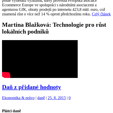
podle výsledků výzkumu, který provedla evropská asociace
Ecommerce Europe ve spolupráci s národními asociacemi a
agenturou GfK, obraty prodejů po internetu 423,8 mld. euro, což
znamená růst o více než 14 % oproti předchozímu roku.
Celý článek
Martina Blažková: Technologie pro růst
lokálních podniků
Daň z přidané hodnoty
Kategorie:
Štítky:
Ekonomika & právo
|
daně
|
25. 8. 2015
|
0
Plátci daně