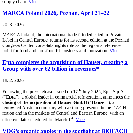
supply chain.
Více
MARCA Poland 2026, Poznań, April 21–22
20. 3. 2026
MARCA Poland, the international trade fair dedicated to Private
Label in Central Europe, returns for its second edition at the Poznań
Congress Center, consolidating its role as the region’s reference
point for food and non-food PL business and innovation.
Více
Epta completes the acquisition of Hauser, creating a
Group with over €2 billion in revenues*
18. 2. 2026
th
Following the press release issued on 17
July 2025, Epta S.p.A.
(“
Epta
”), a global leader in commercial refrigeration, announces the
closing of the acquisition of Hauser GmbH
(“
Hauser
”), a
renowned Austrian company with a strong presence in the DACH
region and in the markets of Central and Eastern Europe, with an
st
effective date scheduled for March 1
.
Více
VOG’s organic apples in the spotlight at BIOFACH