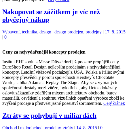
Nakupovat se zážitkem je víc než
obyčejný nákup
Kategorie:
Štítky:
Vybavení, technika, design
|
design prodejen
,
prodejny
|
17. 8. 2015
|
0
Ceny za nejvydařenější koncepty prodejen
Institut EHI spolu s Messe Düsseldorf již poosmé propůjčil ceny
EuroShop Retail Design nejlepším prodejnám s nejvydařenějšími
koncepty. Letošní vítězové pocházejí z USA, Polska a Itálie: svými
koncepty přesvědčily porotu společnosti Hershey´s Chocolate
World, Jabłka Adama a Replay The Stage. Aby se z vybraných
společností dostaly mezi vítěze, bylo třeba, aby i letos dokázaly
oslovit zákazníky zdařilým mixem architektury obchodu, barev,
materiálů, osvětlení a souhrnu vizuálních opatření výrobce zboží ke
zvýšení prodeje a předvést jasné poselství sortimentem.
Celý článek
Ztráty se pohybují v miliardách
Kategorie:
Štítky:
Obchod
|
maloobchod
,
prodejny
,
ztráty
|
14. 8. 2015
|
0