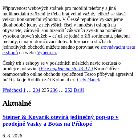
Připravenost webových stránek pro mobilní telefony a jiná
multimediální zařízení je třeba brát velmi vážně, jelikož se stává
velkou konkurenční výhodou. V České republice vykazujeme
dlouhodobě jedny z nejvyšších čísel v množství eshopů na
obyvatele, zároveň jsou tuzemští zákazníci zvyklí na poměrně
vysokou úroveň služeb – ať už se jedná o šíři sortimentu, platební
metody, či např. doručovací doby. Informace o službách
jednotlivých obchodů můžete snadno porovnat ve
srovnávacím testu
e-shopů
na webu
Vybero.cz
.
Český trh s eshopy se v posledních měsících navíc rozrůstá o
prodejce potravin.
(Více najdete na str. 14-17.)
Kromě dříve
osamoceného online obchodu společnosti Tesco přibývají agresivní
hráči jako je Rohlik.cz či Kolonial.cz.
Celý článek
Stránkování
Strana
Strana
Strana
Strana
Strana
Předchozí
1
…
234
235
236
…
252
Další
příspěvků
Aktuálně
Steiner & Kovarik otevírá jedinečný pop-up v
prodejně Vasky a Botas na Příkopě
6. 8. 2026