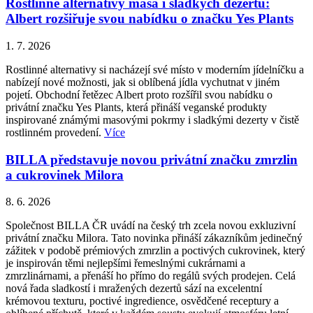
Rostlinné alternativy masa i sladkých dezertů:
Albert rozšiřuje svou nabídku o značku Yes Plants
1. 7. 2026
Rostlinné alternativy si nacházejí své místo v moderním jídelníčku a
nabízejí nové možnosti, jak si oblíbená jídla vychutnat v jiném
pojetí. Obchodní řetězec Albert proto rozšířil svou nabídku o
privátní značku Yes Plants, která přináší veganské produkty
inspirované známými masovými pokrmy i sladkými dezerty v čistě
rostlinném provedení.
Více
BILLA představuje novou privátní značku zmrzlin
a cukrovinek Milora
8. 6. 2026
Společnost BILLA ČR uvádí na český trh zcela novou exkluzivní
privátní značku Milora. Tato novinka přináší zákazníkům jedinečný
zážitek v podobě prémiových zmrzlin a poctivých cukrovinek, který
je inspirován těmi nejlepšími řemeslnými cukrárnami a
zmrzlinárnami, a přenáší ho přímo do regálů svých prodejen. Celá
nová řada sladkostí i mražených dezertů sází na excelentní
krémovou texturu, poctivé ingredience, osvědčené receptury a