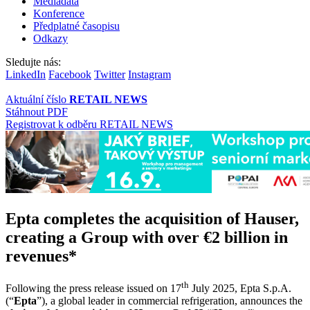
Mediadata
Konference
Předplatné časopisu
Odkazy
Sledujte nás:
LinkedIn
Facebook
Twitter
Instagram
Aktuální číslo
RETAIL NEWS
Stáhnout PDF
Registrovat k odběru RETAIL NEWS
Epta completes the acquisition of Hauser,
creating a Group with over €2 billion in
revenues*
th
Following the press release issued on 17
July 2025, Epta S.p.A.
(“
Epta
”), a global leader in commercial refrigeration, announces the