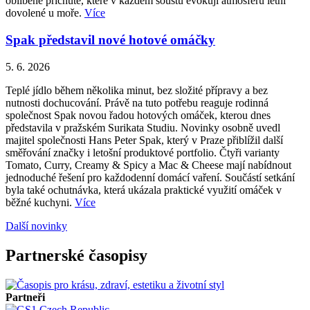
oblíbené příchutě, které v každém soustu evokují atmosféru letní
dovolené u moře.
Více
Spak představil nové hotové omáčky
5. 6. 2026
Teplé jídlo během několika minut, bez složité přípravy a bez
nutnosti dochucování. Právě na tuto potřebu reaguje rodinná
společnost Spak novou řadou hotových omáček, kterou dnes
představila v pražském Surikata Studiu. Novinky osobně uvedl
majitel společnosti Hans Peter Spak, který v Praze přiblížil další
směřování značky i letošní produktové portfolio. Čtyři varianty
Tomato, Curry, Creamy & Spicy a Mac & Cheese mají nabídnout
jednoduché řešení pro každodenní domácí vaření. Součástí setkání
byla také ochutnávka, která ukázala praktické využití omáček v
běžné kuchyni.
Více
Další novinky
Partnerské časopisy
Partneři