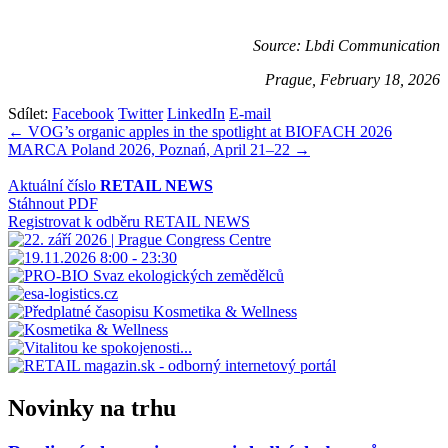
Source: Lbdi Communication
Prague, February 18, 2026
Sdílet:
Facebook
Twitter
LinkedIn
E-mail
Navigace
← VOG’s organic apples in the spotlight at BIOFACH 2026
MARCA Poland 2026, Poznań, April 21–22 →
pro
příspěvek
Aktuální číslo
RETAIL NEWS
Stáhnout PDF
Registrovat k odběru RETAIL NEWS
Novinky na trhu