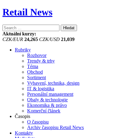
Retail News
Vyhledávání
Aktuální kurzy:
CZK/EUR
24,265
CZK/USD
21,039
Rubriky
Rozhovor
Trendy & trhy
Téma
Obchod
Sortiment
Vybavení, technika, design
IT & logistika
Personální management
Obaly & technologie
Ekonomika & právo
Komerční článek
Časopis
O časopisu
Archiv časopisu Retail News
Kontakty