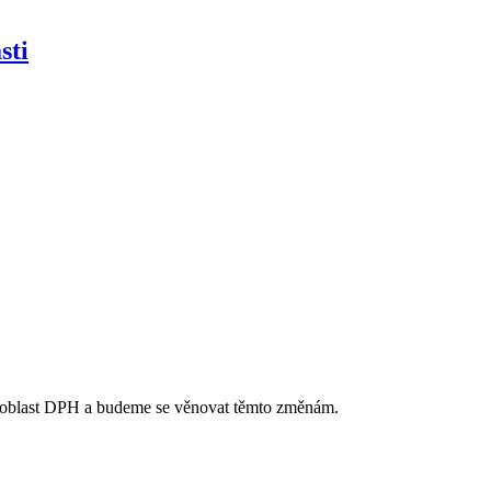
sti
át oblast DPH a budeme se věnovat těmto změnám.