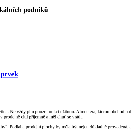
okálních podniků
 prvek
ytina. Ne vždy plní pouze funkci užitnou. Atmosféra, kterou obchod na
prodejně cítil příjemně a měl chuť se vrátit.
“. Podlaha prodejní plochy by měla být nejen důkladně provedená, aby