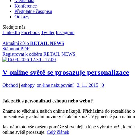
Mediadata
Konference
Předplatné časopisu
Odkazy
Sledujte nás:
LinkedIn
Facebook
Twitter
Instagram
Aktuální číslo
RETAIL NEWS
Stáhnout PDF
Registrovat k odběru RETAIL NEWS
V online světě se prosazuje personalizace
Kategorie:
Štítky:
Obchod
|
eshopy
,
on-line nakupování
|
2. 11. 2015
|
0
Jak začít s personalizací eshopu nebo webu?
Známe to všichni z našich online nákupů. Přicházíme do rozsáhlého o
prezentovány aktuální novinky či akční zboží. Výjimečně jsou nabídnut
Jak nám toto vše ovšem pomůže si rychleji a lépe vybrat zboží, které
online světě prosazuje.
Celý článek