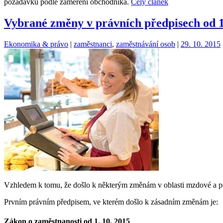
požadavků podle zaměření obchodníka.
Celý článek
Vybrané změny v právních předpisech od 1. 
Kategorie:
Štítky:
Ekonomika & právo
|
zaměstnanci
,
zaměstnávání osob
|
29. 10. 2015
Vzhledem k tomu, že došlo k některým změnám v oblasti mzdové a per
Prvním právním předpisem, ve kterém došlo k zásadním změnám je:
Zákon o zaměstnanosti od 1. 10. 2015