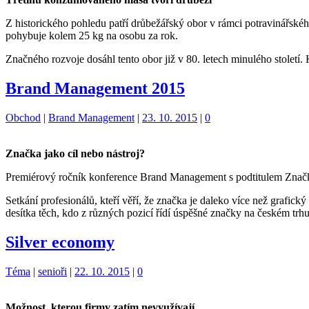
Z historického pohledu patří drůbežářský obor v rámci potravinářsk
pohybuje kolem 25 kg na osobu za rok.
Značného rozvoje dosáhl tento obor již v 80. letech minulého stole
Brand Management 2015
Kategorie:
Štítky:
Obchod
|
Brand Management
|
23. 10. 2015
|
0
Značka jako cíl nebo nástroj?
Premiérový ročník konference Brand Management s podtitulem Značka j
Setkání profesionálů, kteří věří, že značka je daleko více než graf
desítka těch, kdo z různých pozicí řídí úspěšné značky na českém trh
Silver economy
Kategorie:
Štítky:
Téma
|
senioři
|
22. 10. 2015
|
0
Možnost, kterou firmy zatím nevyužívají