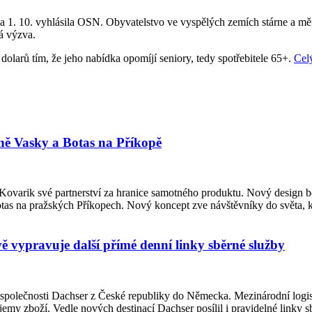
 1. 10. vyhlásila OSN. Obyvatelstvo ve vyspělých zemích stárne a mění
á výzva.
 dolarů tím, že jeho nabídka opomíjí seniory, tedy spotřebitele 65+.
Cel
ně Vasky a Botas na Příkopě
 Kovarik své partnerství za hranice samotného produktu. Nový design b
s na pražských Příkopech. Nový koncept zve návštěvníky do světa, kte
 vypravuje další přímé denní linky sběrné služby
 společnosti Dachser z České republiky do Německa. Mezinárodní logis
bjemy zboží. Vedle nových destinací Dachser posílil i pravidelné lin