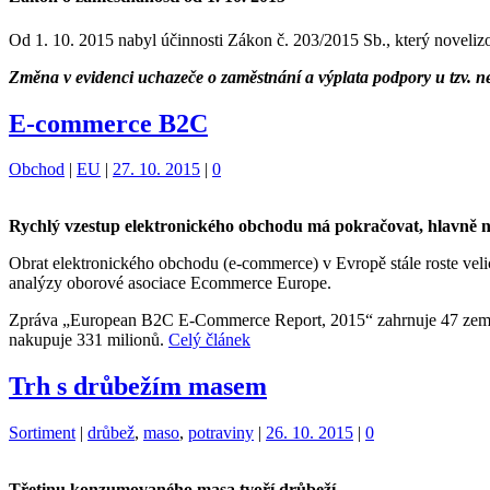
Od 1. 10. 2015 nabyl účinnosti Zákon č. 203/2015 Sb., který noveliz
Změna v evidenci uchazeče o zaměstnání a výplata podpory u tzv. n
E-commerce B2C
Kategorie:
Štítky:
Obchod
|
EU
|
27. 10. 2015
|
0
Rychlý vzestup
elektronického obchodu má pokračovat, hlavně 
Obrat elektronického obchodu (e-commerce) v Evropě stále roste velic
analýzy oborové asociace Ecommerce Europe.
Zpráva „European B2C E-Commerce Report, 2015“ zahrnuje 47 zemí sta
nakupuje 331 milionů.
Celý článek
Trh s drůbežím masem
Kategorie:
Štítky:
Sortiment
|
drůbež
,
maso
,
potraviny
|
26. 10. 2015
|
0
Třetinu konzumovaného masa tvoří drůbeží