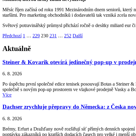
Měsíc říjen začíná od roku 1991 Mezinárodním dnem seniorů, který na
staršími. Pro marketing obchodníků i dodavatelů tak vzniká zcela nov
Světový potravinářský průmysl přichází ročně o desítky miliard eur či
Stránkování
Strana
Strana
Strana
Strana
Strana
Předchozí
1
…
229
230
231
…
252
Další
příspěvků
Aktuálně
Steiner & Kovarik otevírá jedinečný pop-up v prodej
6. 8. 2026
Po úspěchu první společné edice tenisek posouvají Botas a Steiner &
společně s novým pop-up prostorem ve vlajkové prodejně Vasky a Bota
Více
Dachser zrychluje přepravy do Německa: z Česka nově
6. 8. 2026
Brémy, Erfurt a Dražďany nově rozšiřují síť přímých denních spojení
poptávku zákazníků po kratších dodacích časech pro velké i menší o