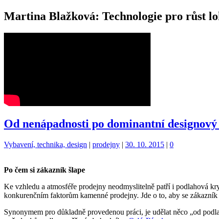
Martina Blažková: Technologie pro růst l
Od nenápadnosti po dominantní designový
Kategorie:
Štítky:
Vybavení, technika, design
|
prodejny
|
30. 10. 2015
|
0
Po čem si zákazník šlape
Ke vzhledu a atmosféře prodejny neodmyslitelně patří i podlahová kr
konkurenčním faktorům kamenné prodejny. Jde o to, aby se zákazník v 
Synonymem pro důkladně provedenou práci, je udělat něco „od podlahy