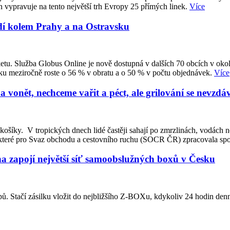
vypravuje na tento největší trh Evropy 25 přímých linek.
Více
lidí kolem Prahy a na Ostravsku
tu. Služba Globus Online je nově dostupná v dalších 70 obcích v okolí
ku meziročně roste o 56 % v obratu a o 50 % v počtu objednávek.
Více
 vonět, nechceme vařit a péct, ale grilování se nevzd
košíky. V tropických dnech lidé častěji sahají po zmrzlinách, vodách 
t, které pro Svaz obchodu a cestovního ruchu (SOCR ČR) zpracovala sp
vna zapojí největší síť samoobslužných boxů v Česku
hopů. Stačí zásilku vložit do nejbližšího Z-BOXu, kdykoliv 24 hodin den