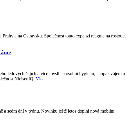
 Prahy a na Ostravsku. Společnost touto expanzí reaguje na rostoucí
áváme
nebo ledových čajích a více myslí na osobní hygienu, naopak zájem o
olečnost NielsenIQ.
Více
ně a sedm dní v týdnu. Novinku ještě letos doplní nová mobilní