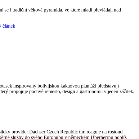
 se i tradiční věková pyramida, ve které mladí převládají nad
ý článek
otasek inspirovaný bolivijskou kakaovou plantáží představují
rý propojuje poctivé řemeslo, design a gastronomii v jeden zážitek.
tický provider Dachser Czech Republic tím reaguje na rostoucí
ky sběrné služby do svého Eurohubu v německém Überherrnu poblíž