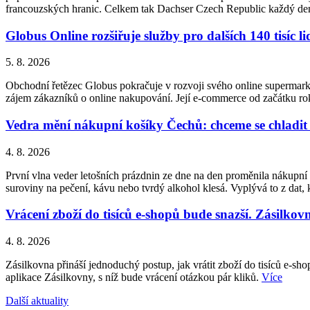
francouzských hranic. Celkem tak Dachser Czech Republic každý den 
Globus Online rozšiřuje služby pro dalších 140 tisíc 
5. 8. 2026
Obchodní řetězec Globus pokračuje v rozvoji svého online supermarke
zájem zákazníků o online nakupování. Její e-commerce od začátku ro
Vedra mění nákupní košíky Čechů: chceme se chladit a
4. 8. 2026
První vlna veder letošních prázdnin ze dne na den proměnila nákupní 
suroviny na pečení, kávu nebo tvrdý alkohol klesá. Vyplývá to z da
Vrácení zboží do tisíců e-shopů bude snazší. Zásilko
4. 8. 2026
Zásilkovna přináší jednoduchý postup, jak vrátit zboží do tisíců e-s
aplikace Zásilkovny, s níž bude vrácení otázkou pár kliků.
Více
Další aktuality