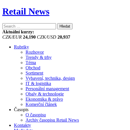
Retail News
Vyhledávání
Aktuální kurzy:
CZK/EUR
24,190
CZK/USD
20,937
Rubriky
Rozhovor
Trendy & trhy
Téma
Obchod
Sortiment
Vybavení, technika, design
IT & logistika
Personální management
Obaly & technologie
Ekonomika & právo
Komerční článek
Časopis
O časopisu
Archiv časopisu Retail News
Kontakty