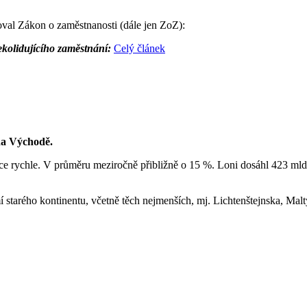
oval Zákon o zaměstnanosti (dále jen ZoZ):
ekolidujícího zaměstnání:
Celý článek
na Východě.
e rychle. V průměru meziročně přibližně o 15 %. Loni dosáhl 423 mld. 
rého kontinentu, včetně těch nejmenších, mj. Lichtenštejnska, Malty,