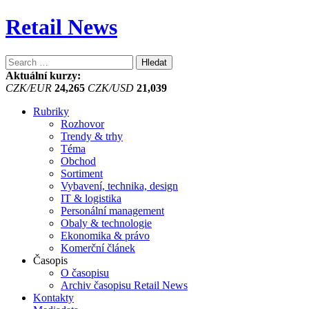
Retail News
Vyhledávání
Aktuální kurzy:
CZK/EUR
24,265
CZK/USD
21,039
Rubriky
Rozhovor
Trendy & trhy
Téma
Obchod
Sortiment
Vybavení, technika, design
IT & logistika
Personální management
Obaly & technologie
Ekonomika & právo
Komerční článek
Časopis
O časopisu
Archiv časopisu Retail News
Kontakty