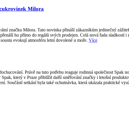
 cukrovinek Milora
átní značku Milora. Tato novinka přináší zákazníkům jedinečný zážite
přenáší ho přímo do regálů svých prodejen. Celá nová řada sladkostí i
 soustu evokují atmosféru letní dovolené u moře.
Více
ti dochucování. Právě na tuto potřebu reaguje rodinná společnost Spak
 Spak, který v Praze přiblížil další směřování značky i letošní produk
í. Součástí setkání byla také ochutnávka, která ukázala praktické vy