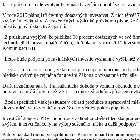
Jak z průzkumu dále vyplynulo, v nadcházejícím období se potravináři
V roce 2015 plánují tři čtvrtiny dotázaných investovat. Z nich téměř 
zvyšování efektivity. Ze závěrečných výsledků průzkumu plyne, že č
přestávají být úzkostlivě opatrní.
„Z průzkumu vyplývá, že přibližně 90 procent dotázaných ve své firmě 
technologií či inovaci obalů. Z těch, kteří plánují v roce 2015 inve
Komunikaci KB.
„Letos bude podpora potravinářských investic významně vyšší, než v
„Je však třeba podotknout, že tato podpůrná opatření nemusí mít dosta
hlediska ovlivňuje zejména fungování Zákona o významné tržní síle.
Další neznámou pak je Transatlantická dohoda o volném obchodu me
potravin na nižší úrovni než v EU. To může zásadním způsobem ovli
„Zcela specifická však je situace v oblasti produkce a zpracování ml
dovoz mléčných výrobků a rovněž celosvětový pokles poptávky.
Investiční dotace z PRV mohou sice z dlouhodobého hlediska producent
zvýšení intervenční ceny na výkup sušeného mléka a další podpory,“
Potravinářská komora ve spolupráci s Komerční bankou monitoruje o