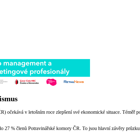
mismus
ČR) očekává v letošním roce zlepšení své ekonomické situace. Téměř p
nalo 27 % členů Potravinářské komory ČR. To jsou hlavní závěry prů