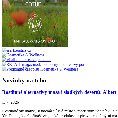
Novinky na trhu
Rostlinné alternativy masa i sladkých dezertů: Albert
1. 7. 2026
Rostlinné alternativy si nacházejí své místo v moderním jídelníčku a n
Yes Plants, která přináší veganské produkty inspirované známými ma