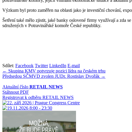
potravinářské komory, jejich vnímání ekonomické situace a aktuální p
Výzkum byl proto zaměřen na oblasti jako je investiční chování, expor
Šetření také mělo zjistit, jaké banky oslovené firmy využívají a zd
sdružených v Potravinářské komoře České republiky.
Sdílet:
Facebook
Twitter
LinkedIn
E-mail
Navigace
← Skupina KMV potvrzuje pozici lídra na českém trhu
Předsedou SČMVD zvolen JUDr. Rostislav Dvořák →
pro
příspěvek
Aktuální číslo
RETAIL NEWS
Stáhnout PDF
Registrovat k odběru RETAIL NEWS