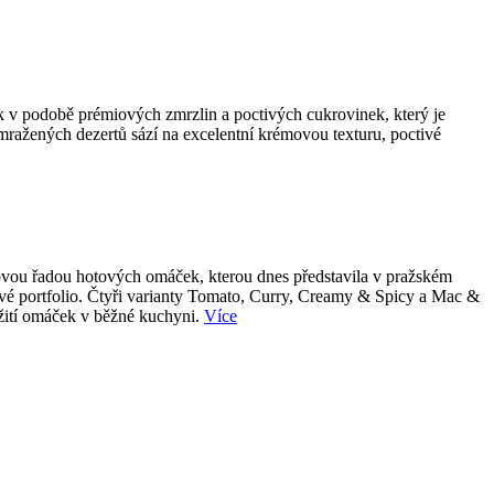
k v podobě prémiových zmrzlin a poctivých cukrovinek, který je
 mražených dezertů sází na excelentní krémovou texturu, poctivé
 novou řadou hotových omáček, kterou dnes představila v pražském
tové portfolio. Čtyři varianty Tomato, Curry, Creamy & Spicy a Mac &
užití omáček v běžné kuchyni.
Více