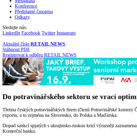
Mediadata
Konference
Předplatné časopisu
Odkazy
Sledujte nás:
LinkedIn
Facebook
Twitter
Instagram
Aktuální číslo
RETAIL NEWS
Stáhnout PDF
Registrovat k odběru RETAIL NEWS
Do potravinářského sektoru se vrací opti
Třetina českých potravinářských firem (členů Potravinářské komory 
exportu, a to zejména na Slovensko, do Polska a Maďarska.
Dopad sankcí spjatých s ukrajinsko-ruskou krizí výrazněji zazname
Komerční banku.