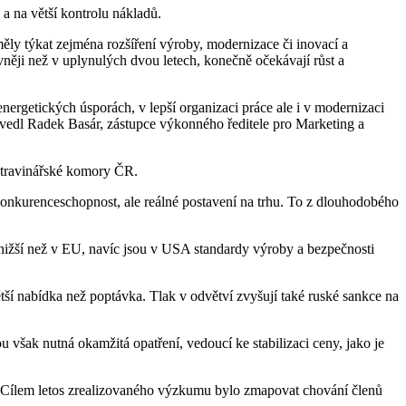
a na větší kontrolu nákladů.
měly týkat zejména rozšíření výroby, modernizace či inovací a
ěji než v uplynulých dvou letech, konečně očekávají růst a
energetických úsporách, v lepší organizaci práce ale i v modernizaci
 uvedl Radek Basár, zástupce výkonného ředitele pro Marketing a
Potravinářské komory ČR.
á konkurenceschopnost, ale reálné postavení na trhu. To z dlouhodobého
žší než v EU, navíc jsou v USA standardy výroby a bezpečnosti
tší nabídka než poptávka. Tlak v odvětví zvyšují také ruské sankce na
však nutná okamžitá opatření, vedoucí ke stabilizaci ceny, jako je
 Cílem letos zrealizovaného výzkumu bylo zmapovat chování členů