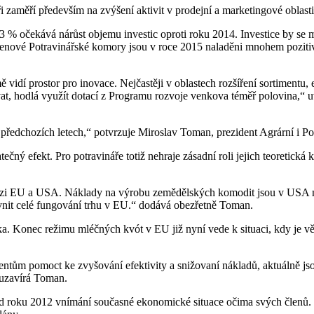
 zaměří především na zvýšení aktivit v prodejní a marketingové oblasti 
73 % očekává nárůst objemu investic oproti roku 2014. Investice by se 
lenové Potravinářské komory jsou v roce 2015 naladěni mnohem pozitivn
vidí prostor pro inovace. Nejčastěji v oblastech rozšíření sortimentu, 
stovat, hodlá využít dotací z Programu rozvoje venkova téměř polovina,“
 předchozích letech,“ potvrzuje Miroslav Toman, prezident Agrární i 
tečný efekt. Pro potravináře totiž nehraje zásadní roli jejich teoretick
zi EU a USA. Náklady na výrobu zemědělských komodit jsou v USA ni
vnit celé fungování trhu v EU.“ dodává obezřetně Toman.
éka. Konec režimu mléčných kvót v EU již nyní vede k situaci, kdy je vě
ům pomoct ke zvyšování efektivity a snižovaní nákladů, aktuálně jsou 
 uzavírá Toman.
d roku 2012 vnímání současné ekonomické situace očima svých členů.