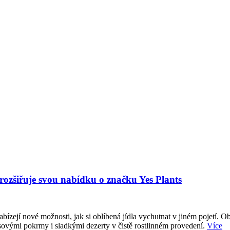
 rozšiřuje svou nabídku o značku Yes Plants
abízejí nové možnosti, jak si oblíbená jídla vychutnat v jiném pojetí. O
sovými pokrmy i sladkými dezerty v čistě rostlinném provedení.
Více