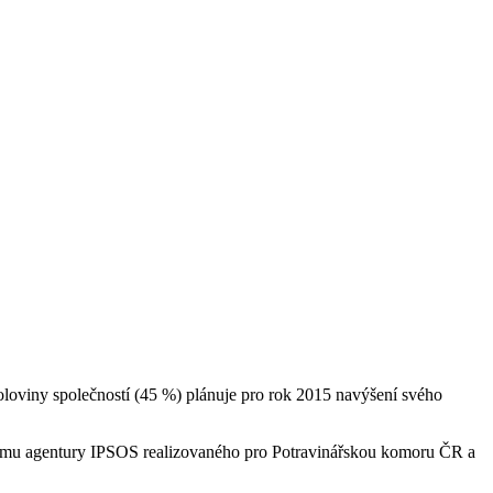
oloviny společností (45 %) plánuje pro rok 2015 navýšení svého
zkumu agentury IPSOS realizovaného pro Potravinářskou komoru ČR a