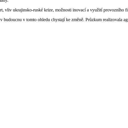
lány.
t, vliv ukrajinsko-ruské krize, možnosti inovací a využití provozního f
a se v budoucnu v tomto ohledu chystají ke změně. Průzkum realizovala