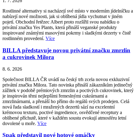
1. 7. 2026
Rostlinné alternativy si nacházejí své místo v moderním jídelníčku a
nabízejí nové možnosti, jak si oblíbená jídla vychutnat v jiném
pojetí. Obchodní řetězec Albert proto rozšířil svou nabídku o
privátní značku Yes Plants, která přináší veganské produkty
inspirované známými masovými pokrmy i sladkými dezerty v čistě
rostlinném provedení.
Více
BILLA představuje novou privátní značku zmrzlin
a cukrovinek Milora
8. 6. 2026
Společnost BILLA ČR uvádí na český trh zcela novou exkluzivní
privátní značku Milora. Tato novinka přináší zákazníkům jedinečný
zážitek v podobě prémiových zmrzlin a poctivých cukrovinek, který
je inspirován těmi nejlepšími řemeslnými cukrárnami a
zmrzlinárnami, a přenáší ho přímo do regálů svých prodejen. Celá
nová řada sladkostí i mražených dezertů sází na excelentní
krémovou texturu, poctivé ingredience, osvědčené receptury a
oblíbené příchutě, které v každém soustu evokují atmosféru letní
dovolené u moře.
Více
Spak představil nové hotové omáčky