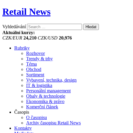
Retail News
Vyhledávání
Aktuální kurzy:
CZK/EUR
24,210
CZK/USD
20,976
Rubriky
Rozhovor
Trendy & trhy
Téma
Obchod
Sortiment
Vybavení, technika, design
IT & logistika
Personální management
Obaly & technologie
Ekonomika & právo
Komerční článek
Časopis
O časopisu
Archiv časopisu Retail News
Kontakty