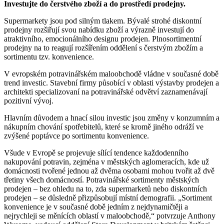
Investujte do čerstvého zboží a do prostředí prodejny.
Supermarkety jsou pod silným tlakem. Bývalé strohé diskontní
prodejny rozšiřují svou nabídku zboží a výrazně investují do
atraktivního, emocionálního designu prodejen. Plnosortimentní
prodejny na to reagují rozšířením oddělení s čerstvým zbožím a
sortimentu tzv. konvenience.
V evropském potravinářském maloobchodě vládne v současné době
trend investic. Stavební firmy působící v oblasti výstavby prodejen a
architekti specializovaní na potravinářské odvětví zaznamenávají
pozitivní vývoj.
Hlavním důvodem a hnací silou investic jsou změny v konzumním a
nákupním chování spotřebitelů, které se kromě jiného odráží ve
zvýšené poptávce po sortimentu konvenience.
Všude v Evropě se projevuje sílící tendence každodenního
nakupování potravin, zejména v městských aglomeracích, kde už
domácnosti tvořené jednou až dvěma osobami mohou tvořit až dvě
třetiny všech domácností. Potravinářské sortimenty městských
prodejen – bez ohledu na to, zda supermarketů nebo diskontních
prodejen – se důsledně přizpůsobují místní demografii. „Sortiment
konvenience je v současné době jedním z nejdynamičtěji a
nejrychleji se měnících oblastí v maloobchodě,“ potvrzuje Anthony