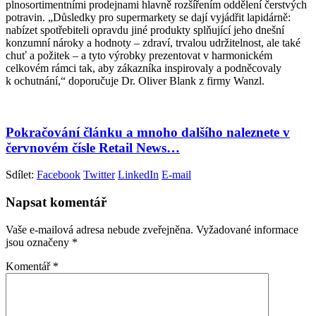
plnosortimentními prodejnami hlavně rozšířením oddělení čerstvých
potravin. „Důsledky pro supermarkety se dají vyjádřit lapidárně:
nabízet spotřebiteli opravdu jiné produkty splňující jeho dnešní
konzumní nároky a hodnoty – zdraví, trvalou udržitelnost, ale také
chuť a požitek – a tyto výrobky prezentovat v harmonickém
celkovém rámci tak, aby zákazníka inspirovaly a podněcovaly
k ochutnání,“ doporučuje Dr. Oliver Blank z firmy Wanzl.
Pokračování článku a mnoho dalšího naleznete v
červnovém čísle Retail News…
Sdílet:
Facebook
Twitter
LinkedIn
E-mail
Napsat komentář
Vaše e-mailová adresa nebude zveřejněna.
Vyžadované informace
jsou označeny
*
Komentář
*