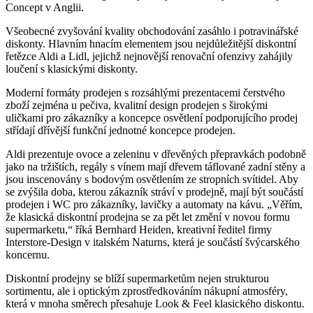
Concept v Anglii.
Všeobecné zvyšování kvality obchodování zasáhlo i potravinářské
diskonty. Hlavním hnacím elementem jsou nejdůležitější diskontní
řetězce Aldi a Lidl, jejichž nejnovější renovační ofenzivy zahájily
loučení s klasickými diskonty.
Moderní formáty prodejen s rozsáhlými prezentacemi čerstvého
zboží zejména u pečiva, kvalitní design prodejen s širokými
uličkami pro zákazníky a koncepce osvětlení podporujícího prodej
střídají dřívější funkční jednotné koncepce prodejen.
Aldi prezentuje ovoce a zeleninu v dřevěných přepravkách podobně
jako na tržištích, regály s vínem mají dřevem táflované zadní stěny a
jsou inscenovány s bodovým osvětlením ze stropních svítidel. Aby
se zvýšila doba, kterou zákazník stráví v prodejně, mají být součástí
prodejen i WC pro zákazníky, lavičky a automaty na kávu. „Věřím,
že klasická diskontní prodejna se za pět let změní v novou formu
supermarketu,“ říká Bernhard Heiden, kreativní ředitel firmy
Interstore-Design v italském Naturns, která je součástí švýcarského
koncernu.
Diskontní prodejny se blíží supermarketům nejen strukturou
sortimentu, ale i optickým zprostředkováním nákupní atmosféry,
která v mnoha směrech přesahuje Look & Feel klasického diskontu.