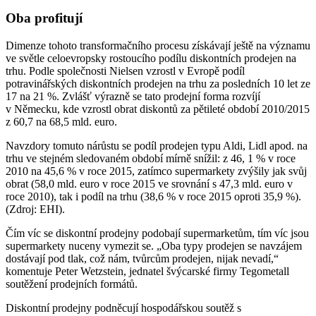
Oba profitují
Dimenze tohoto transformačního procesu získávají ještě na významu
ve světle celoevropsky rostoucího podílu diskontních prodejen na
trhu. Podle společnosti Nielsen vzrostl v Evropě podíl
potravinářských diskontních prodejen na trhu za posledních 10 let ze
17 na 21 %. Zvlášť výrazně se tato prodejní forma rozvíjí
v Německu, kde vzrostl obrat diskontů za pětileté období 2010/2015
z 60,7 na 68,5 mld. euro.
Navzdory tomuto nárůstu se podíl prodejen typu Aldi, Lidl apod. na
trhu ve stejném sledovaném období mírně snížil: z 46, 1 % v roce
2010 na 45,6 % v roce 2015, zatímco supermarkety zvýšily jak svůj
obrat (58,0 mld. euro v roce 2015 ve srovnání s 47,3 mld. euro v
roce 2010), tak i podíl na trhu (38,6 % v roce 2015 oproti 35,9 %).
(Zdroj: EHI).
Čím víc se diskontní prodejny podobají supermarketům, tím víc jsou
supermarkety nuceny vymezit se. „Oba typy prodejen se navzájem
dostávají pod tlak, což nám, tvůrcům prodejen, nijak nevadí,“
komentuje Peter Wetzstein, jednatel švýcarské firmy Tegometall
soutěžení prodejních formátů.
Diskontní prodejny podněcují hospodářskou soutěž s