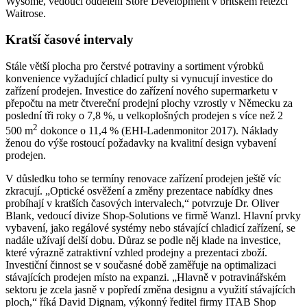
Wysome, vedoucí oddělení Store Development v britském řetězci
Waitrose.
Kratší časové intervaly
Stále větší plocha pro čerstvé potraviny a sortiment výrobků
konvenience vyžadující chladicí pulty si vynucují investice do
zařízení prodejen. Investice do zařízení nového supermarketu v
přepočtu na metr čtvereční prodejní plochy vzrostly v Německu za
poslední tři roky o 7,8 %, u velkoplošných prodejen s více než 2
2
500 m
dokonce o 11,4 % (EHI-Ladenmonitor 2017). Náklady
ženou do výše rostoucí požadavky na kvalitní design vybavení
prodejen.
V důsledku toho se termíny renovace zařízení prodejen ještě víc
zkracují. „Optické osvěžení a změny prezentace nabídky dnes
probíhají v kratších časových intervalech,“ potvrzuje Dr. Oliver
Blank, vedoucí divize Shop-Solutions ve firmě Wanzl. Hlavní prvky
vybavení, jako regálové systémy nebo stávající chladicí zařízení, se
nadále užívají delší dobu. Důraz se podle něj klade na investice,
které výrazně zatraktivní vzhled prodejny a prezentaci zboží.
Investiční činnost se v současné době zaměřuje na optimalizaci
stávajících prodejen místo na expanzi. „Hlavně v potravinářském
sektoru je zcela jasně v popředí změna designu a využití stávajících
ploch,“ říká David Dignam, výkonný ředitel firmy ITAB Shop