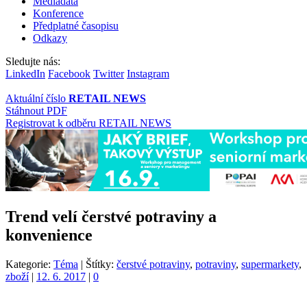
Mediadata
Konference
Předplatné časopisu
Odkazy
Sledujte nás:
LinkedIn
Facebook
Twitter
Instagram
Aktuální číslo
RETAIL NEWS
Stáhnout PDF
Registrovat k odběru RETAIL NEWS
Trend velí čerstvé potraviny a
konvenience
Kategorie:
Téma
|
Štítky:
čerstvé potraviny
,
potraviny
,
supermarkety
,
zboží
|
12. 6. 2017
|
0