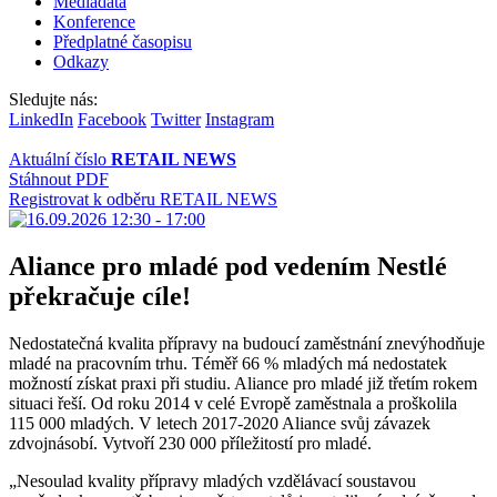
Mediadata
Konference
Předplatné časopisu
Odkazy
Sledujte nás:
LinkedIn
Facebook
Twitter
Instagram
Aktuální číslo
RETAIL NEWS
Stáhnout PDF
Registrovat k odběru RETAIL NEWS
Aliance pro mladé pod vedením Nestlé
překračuje cíle!
Nedostatečná kvalita přípravy na budoucí zaměstnání znevýhodňuje
mladé na pracovním trhu. Téměř 66 % mladých má nedostatek
možností získat praxi při studiu. Aliance pro mladé již třetím rokem
situaci řeší. Od roku 2014 v celé Evropě zaměstnala a proškolila
115 000 mladých. V letech 2017-2020 Aliance svůj závazek
zdvojnásobí. Vytvoří 230 000 příležitostí pro mladé.
„Nesoulad kvality přípravy mladých vzdělávací soustavou