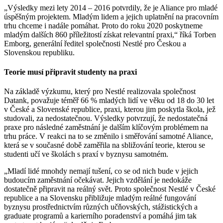
„Výsledky mezi lety 2014 – 2016 potvrdily, že je Aliance pro mladé
úspěšným projektem. Mladým lidem a jejich uplatnění na pracovním
trhu chceme i nadále pomáhat. Proto do roku 2020 poskytneme
mladým dalších 860 příležitostí získat relevantní praxi,“ říká Torben
Emborg, generální ředitel společnosti Nestlé pro Českou a
Slovenskou republiku.
Teorie musí připravit studenty na praxi
Na základě výzkumu, který pro Nestlé realizovala společnost
Datank, považuje téměř 66 % mladých lidí ve věku od 18 do 30 let
v České a Slovenské republice, praxi, kterou jim poskytla škola, jež
studovali, za nedostatečnou. Výsledky potvrzují, že nedostatečná
praxe pro následné zaměstnání je dalším klíčovým problémem na
trhu práce. V reakci na to se změnilo i směřování samotné Aliance,
která se v současné době zaměřila na sbližování teorie, kterou se
studenti učí ve školách s praxí v byznysu samotném.
„Mladí lidé mnohdy nemají tušení, co se od nich bude v jejich
budoucím zaměstnání očekávat. Jejich vzdělání je nedokáže
dostatečně připravit na reálný svět. Proto společnost Nestlé v České
republice a na Slovensku přibližuje mladým reálné fungování
byznysu prostřednictvím různých učňovských, stážistických a
graduate programů a karierního poradenství a pomáhá jim tak