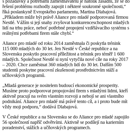
s požadavky a potřebami zaměstnavatelů je natolik zásadní, že se do
řešení problému rozhodly zapojit i některé soukromé společnosti,“
říká poslankyně Evropského parlamentu, Martina Dlabajová.
„Příkladem může být právě Aliance pro mladé podporovaná firmou
Nestlé. Vážím si její snahy zvyšovat konkurenceschopnost mladých
lidí na trhu práce, neboť potřebné propojení vzdělávacího systému s
reálnými potřebami firem stále chybí.“
Aliance pro mladé od roku 2014 zaměstnala či poskytla trénink
115 000 mladých do 30 let. Jen Nestlé v České republice a na
Slovensku poskytlo pracovní příležitost a trénink pro téměř 1 600
mladých. Společnost Nestlé si nyní vytyčila nové cíle na roky 2017
– 2020. Chce zaměstnat 360 mladých lidí do 30 let. Dalším 500
studentů poskytne pracovní zkušenosti prostřednictvím stáží a
učňovských programů.
„Mladá generace je nositelem budoucí ekonomické prosperity.
Musíme proto podporovat propojování firem s mladými lidmi, kteří
aktivně pracují na svém vlastním rozvoji a nebojí se ani vlastního
podnikání. Aliance pro mladé má právě tento cíl, a i proto bude mít
vždy moji podporu,“ dodává Dlabajová.
V České republice a na Slovensku se do Aliance pro mladé zapojilo
56 společností napříč odvětvími. Aktivně se podílejí na karierním
poradenství, stážích a učňovských programech.