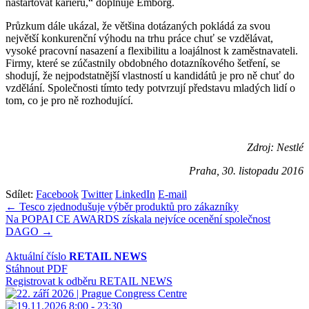
nastartovat kariéru,“ doplňuje Emborg.
Průzkum dále ukázal, že většina dotázaných pokládá za svou
největší konkurenční výhodu na trhu práce chuť se vzdělávat,
vysoké pracovní nasazení a flexibilitu a loajálnost k zaměstnavateli.
Firmy, které se zúčastnily obdobného dotazníkového šetření, se
shodují, že nejpodstatnější vlastností u kandidátů je pro ně chuť do
vzdělání. Společnosti tímto tedy potvrzují představu mladých lidí o
tom, co je pro ně rozhodující.
Zdroj: Nestlé
Praha, 30. listopadu 2016
Sdílet:
Facebook
Twitter
LinkedIn
E-mail
Navigace
← Tesco zjednodušuje výběr produktů pro zákazníky
Na POPAI CE AWARDS získala nejvíce ocenění společnost
pro
DAGO →
příspěvek
Aktuální číslo
RETAIL NEWS
Stáhnout PDF
Registrovat k odběru RETAIL NEWS