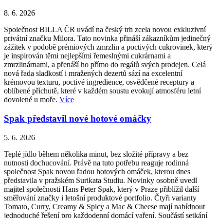
8. 6. 2026
Společnost BILLA ČR uvádí na český trh zcela novou exkluzivní
privátní značku Milora. Tato novinka přináší zákazníkům jedinečný
zážitek v podobě prémiových zmrzlin a poctivých cukrovinek, který
je inspirován těmi nejlepšími řemeslnými cukrárnami a
zmrzlinárnami, a přenáší ho přímo do regálů svých prodejen. Celá
nová řada sladkostí i mražených dezertů sází na excelentní
krémovou texturu, poctivé ingredience, osvědčené receptury a
oblíbené příchutě, které v každém soustu evokují atmosféru letní
dovolené u moře.
Více
Spak představil nové hotové omáčky
5. 6. 2026
Teplé jídlo během několika minut, bez složité přípravy a bez
nutnosti dochucování. Právě na tuto potřebu reaguje rodinná
společnost Spak novou řadou hotových omáček, kterou dnes
představila v pražském Surikata Studiu. Novinky osobně uvedl
majitel společnosti Hans Peter Spak, který v Praze přiblížil další
směřování značky i letošní produktové portfolio. Čtyři varianty
Tomato, Curry, Creamy & Spicy a Mac & Cheese mají nabídnout
jednoduché řešení pro každodenní domácí vaření. Součástí setkání