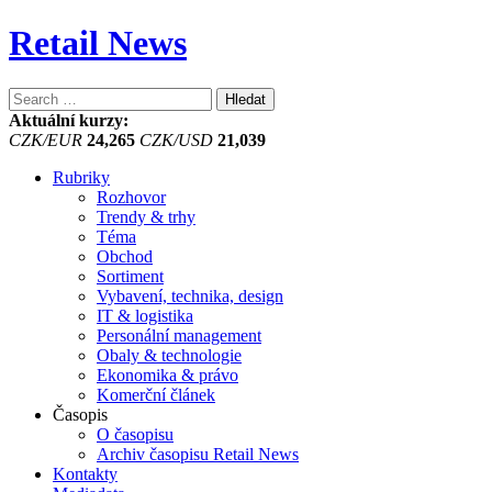
Retail News
Vyhledávání
Aktuální kurzy:
CZK/EUR
24,265
CZK/USD
21,039
Rubriky
Rozhovor
Trendy & trhy
Téma
Obchod
Sortiment
Vybavení, technika, design
IT & logistika
Personální management
Obaly & technologie
Ekonomika & právo
Komerční článek
Časopis
O časopisu
Archiv časopisu Retail News
Kontakty