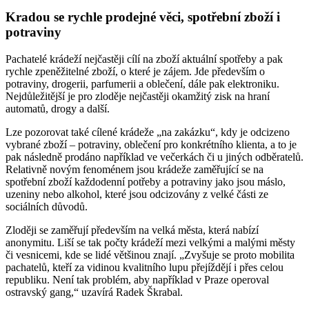
Kradou se rychle prodejné věci, spotřební zboží i
potraviny
Pachatelé krádeží nejčastěji cílí na zboží aktuální spotřeby a pak
rychle zpeněžitelné zboží, o které je zájem. Jde především o
potraviny, drogerii, parfumerii a oblečení, dále pak elektroniku.
Nejdůležitější je pro zloděje nejčastěji okamžitý zisk na hraní
automatů, drogy a další.
Lze pozorovat také cílené krádeže „na zakázku“, kdy je odcizeno
vybrané zboží – potraviny, oblečení pro konkrétního klienta, a to je
pak následně prodáno například ve večerkách či u jiných odběratelů.
Relativně novým fenoménem jsou krádeže zaměřující se na
spotřební zboží každodenní potřeby a potraviny jako jsou máslo,
uzeniny nebo alkohol, které jsou odcizovány z velké části ze
sociálních důvodů.
Zloději se zaměřují především na velká města, která nabízí
anonymitu. Liší se tak počty krádeží mezi velkými a malými městy
či vesnicemi, kde se lidé většinou znají. „Zvyšuje se proto mobilita
pachatelů, kteří za vidinou kvalitního lupu přejíždějí i přes celou
republiku. Není tak problém, aby například v Praze operoval
ostravský gang,“ uzavírá Radek Škrabal.