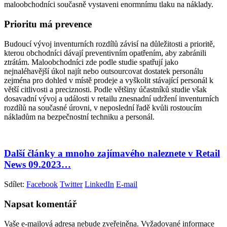
maloobchodníci současně vystaveni enormnímu tlaku na náklady.
Prioritu má prevence
Budoucí vývoj inventurních rozdílů závisí na důležitosti a prioritě,
kterou obchodníci dávají preventivním opatřením, aby zabránili
ztrátám. Maloobchodníci zde podle studie spatřují jako
nejnaléhavější úkol najít nebo outsourcovat dostatek personálu
zejména pro dohled v místě prodeje a vyškolit stávající personál k
větší citlivosti a preciznosti. Podle většiny účastníků studie však
dosavadní vývoj a události v retailu znesnadní udržení inventurních
rozdílů na současné úrovni, v neposlední řadě kvůli rostoucím
nákladům na bezpečnostní techniku a personál.
Další články a mnoho zajímavého naleznete v Retail
News 09.2023…
Sdílet:
Facebook
Twitter
LinkedIn
E-mail
Napsat komentář
Vaše e-mailová adresa nebude zveřejněna.
Vyžadované informace