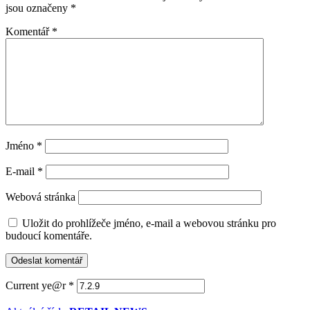
jsou označeny
*
Komentář
*
Jméno
*
E-mail
*
Webová stránka
Uložit do prohlížeče jméno, e-mail a webovou stránku pro
budoucí komentáře.
Current ye@r
*