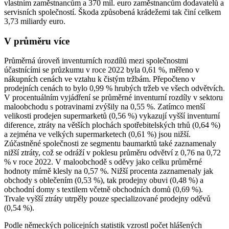
vlastním zaměstnancům a 370 mil. euro zaměstnancům dodavatelů a
servisních společností. Škoda způsobená krádežemi tak činí celkem
3,73 miliardy euro.
V průměru více
Průměrná úroveň inventurních rozdílů mezi společnostmi
účastnícími se průzkumu v roce 2022 byla 0,61 %, měřeno v
nákupních cenách ve vztahu k čistým tržbám. Přepočteno v
prodejních cenách to bylo 0,99 % hrubých tržeb ve všech odvětvích.
V procentuálním vyjádření se průměrné inventurní rozdíly v sektoru
maloobchodu s potravinami zvýšily na 0,55 %. Zatímco menší
velikosti prodejen supermarketů (0,56 %) vykazují vyšší inventurní
diference, ztráty na větších plochách spotřebitelských trhů (0,64 %)
a zejména ve velkých supermarketech (0,61 %) jsou nižší.
Zúčastněné společnosti ze segmentu baumarktů také zaznamenaly
nižší ztráty, což se odráží v poklesu průměru odvětví z 0,76 na 0,72
% v roce 2022. V maloobchodě s oděvy jako celku průměrné
hodnoty mírně klesly na 0,57 %. Nižší procenta zaznamenaly jak
obchody s oblečením (0,53 %), tak prodejny obuvi (0,48 %) a
obchodní domy s textilem včetně obchodních domů (0,69 %).
Trvale vyšší ztráty utrpěly pouze specializované prodejny oděvů
(0,54 %).
Podle německých policejních statistik vzrostl počet hlášených