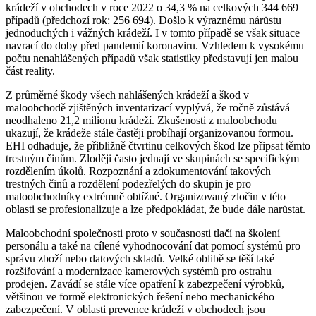
krádeží v obchodech v roce 2022 o 34,3 % na celkových 344 669
případů (předchozí rok: 256 694). Došlo k výraznému nárůstu
jednoduchých i vážných krádeží. I v tomto případě se však situace
navrací do doby před pandemií koronaviru. Vzhledem k vysokému
počtu nenahlášených případů však statistiky představují jen malou
část reality.
Z průměrné škody všech nahlášených krádeží a škod v
maloobchodě zjištěných inventarizací vyplývá, že ročně zůstává
neodhaleno 21,2 milionu krádeží. Zkušenosti z maloobchodu
ukazují, že krádeže stále častěji probíhají organizovanou formou.
EHI odhaduje, že přibližně čtvrtinu celkových škod lze připsat těmto
trestným činům. Zloději často jednají ve skupinách se specifickým
rozdělením úkolů. Rozpoznání a zdokumentování takových
trestných činů a rozdělení podezřelých do skupin je pro
maloobchodníky extrémně obtížné. Organizovaný zločin v této
oblasti se profesionalizuje a lze předpokládat, že bude dále narůstat.
Maloobchodní společnosti proto v současnosti tlačí na školení
personálu a také na cílené vyhodnocování dat pomocí systémů pro
správu zboží nebo datových skladů. Velké oblibě se těší také
rozšiřování a modernizace kamerových systémů pro ostrahu
prodejen. Zavádí se stále více opatření k zabezpečení výrobků,
většinou ve formě elektronických řešení nebo mechanického
zabezpečení. V oblasti prevence krádeží v obchodech jsou