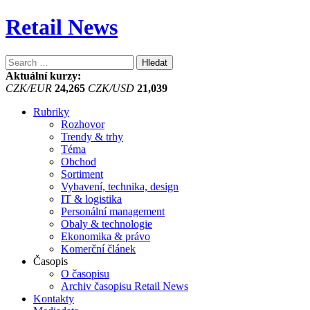
Retail News
Vyhledávání
Aktuální kurzy:
CZK/EUR
24,265
CZK/USD
21,039
Rubriky
Rozhovor
Trendy & trhy
Téma
Obchod
Sortiment
Vybavení, technika, design
IT & logistika
Personální management
Obaly & technologie
Ekonomika & právo
Komerční článek
Časopis
O časopisu
Archiv časopisu Retail News
Kontakty