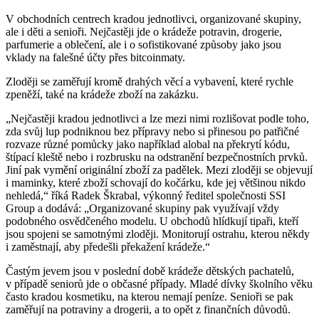
V obchodních centrech kradou jednotlivci, organizované skupiny,
ale i děti a senioři. Nejčastěji jde o krádeže potravin, drogerie,
parfumerie a oblečení, ale i o sofistikované způsoby jako jsou
vklady na falešné účty přes bitcoinmaty.
Zloději se zaměřují kromě drahých věcí a vybavení, které rychle
zpeněží, také na krádeže zboží na zakázku.
„Nejčastěji kradou jednotlivci a lze mezi nimi rozlišovat podle toho,
zda svůj lup podniknou bez přípravy nebo si přinesou po patřičné
rozvaze různé pomůcky jako například alobal na překrytí kódu,
štípací kleště nebo i rozbrusku na odstranění bezpečnostních prvků.
Jiní pak vymění originální zboží za padělek. Mezi zloději se objevují
i maminky, které zboží schovají do kočárku, kde jej většinou nikdo
nehledá,“ říká Radek Škrabal, výkonný ředitel společnosti SSI
Group a dodává: „Organizované skupiny pak využívají vždy
podobného osvědčeného modelu. U obchodů hlídkují tipaři, kteří
jsou spojeni se samotnými zloději. Monitorují ostrahu, kterou někdy
i zaměstnají, aby předešli překažení krádeže.“
Častým jevem jsou v poslední době krádeže dětských pachatelů,
v případě seniorů jde o občasné případy. Mladé dívky školního věku
často kradou kosmetiku, na kterou nemají peníze. Senioři se pak
zaměřují na potraviny a drogerii, a to opět z finančních důvodů.