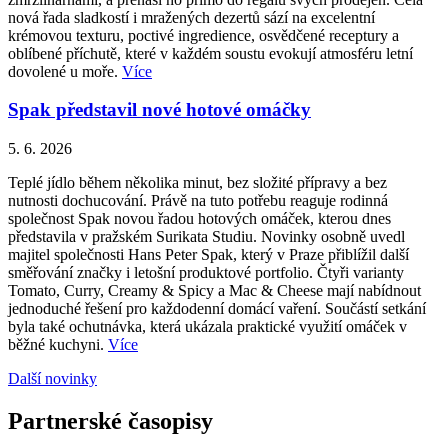
nová řada sladkostí i mražených dezertů sází na excelentní
krémovou texturu, poctivé ingredience, osvědčené receptury a
oblíbené příchutě, které v každém soustu evokují atmosféru letní
dovolené u moře.
Více
Spak představil nové hotové omáčky
5. 6. 2026
Teplé jídlo během několika minut, bez složité přípravy a bez
nutnosti dochucování. Právě na tuto potřebu reaguje rodinná
společnost Spak novou řadou hotových omáček, kterou dnes
představila v pražském Surikata Studiu. Novinky osobně uvedl
majitel společnosti Hans Peter Spak, který v Praze přiblížil další
směřování značky i letošní produktové portfolio. Čtyři varianty
Tomato, Curry, Creamy & Spicy a Mac & Cheese mají nabídnout
jednoduché řešení pro každodenní domácí vaření. Součástí setkání
byla také ochutnávka, která ukázala praktické využití omáček v
běžné kuchyni.
Více
Další novinky
Partnerské časopisy