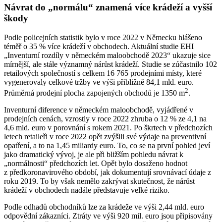
Návrat do „normálu“ znamená více krádeží a vyšší
škody
Podle policejních statistik bylo v roce 2022 v Německu hlášeno
téměř o 35 % více krádeží v obchodech. Aktuální studie EHI
„Inventurní rozdíly v německém maloobchodě 2023“ ukazuje sice
mírnější, ale stále významný nárůst krádeží. Studie se zúčastnilo 102
retailových společností s celkem 16 765 prodejními místy, které
vygenerovaly celkové tržby ve výši přibližně 84,1 mld. euro.
2
Průměrná prodejní plocha zapojených obchodů je 1350 m
.
Inventurní diference v německém maloobchodě, vyjádřené v
prodejních cenách, vzrostly v roce 2022 zhruba o 12 % ze 4,1 na
4,6 mld. euro v porovnání s rokem 2021. Po škrtech v předchozích
letech retaileři v roce 2022 opět zvýšili své výdaje na preventivní
opatření, a to na 1,45 miliardy euro. To, co se na první pohled jeví
jako dramatický vývoj, je ale při bližším pohledu návrat k
„normálnosti“ předchozích let. Opět bylo dosaženo hodnot
z předkoronavirového období, jak dokumentují srovnávací údaje z
roku 2019. To by však nemělo zakrývat skutečnost, že nárůst
krádeží v obchodech nadále představuje velké riziko.
Podle odhadů obchodníků lze za krádeže ve výši 2,44 mld. euro
odpovědní zákazníci. Ztráty ve výši 920 mil. euro jsou připisovány