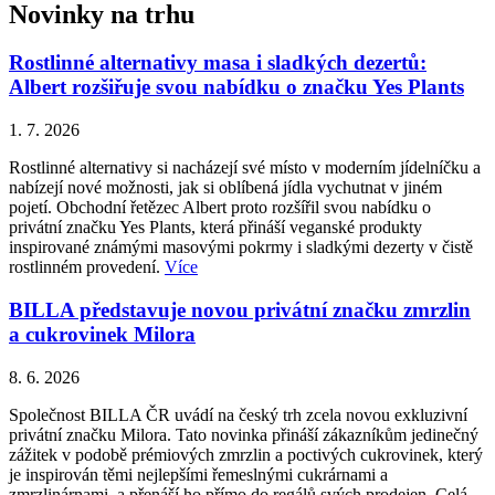
Novinky na trhu
Rostlinné alternativy masa i sladkých dezertů:
Albert rozšiřuje svou nabídku o značku Yes Plants
1. 7. 2026
Rostlinné alternativy si nacházejí své místo v moderním jídelníčku a
nabízejí nové možnosti, jak si oblíbená jídla vychutnat v jiném
pojetí. Obchodní řetězec Albert proto rozšířil svou nabídku o
privátní značku Yes Plants, která přináší veganské produkty
inspirované známými masovými pokrmy i sladkými dezerty v čistě
rostlinném provedení.
Více
BILLA představuje novou privátní značku zmrzlin
a cukrovinek Milora
8. 6. 2026
Společnost BILLA ČR uvádí na český trh zcela novou exkluzivní
privátní značku Milora. Tato novinka přináší zákazníkům jedinečný
zážitek v podobě prémiových zmrzlin a poctivých cukrovinek, který
je inspirován těmi nejlepšími řemeslnými cukrárnami a
zmrzlinárnami, a přenáší ho přímo do regálů svých prodejen. Celá