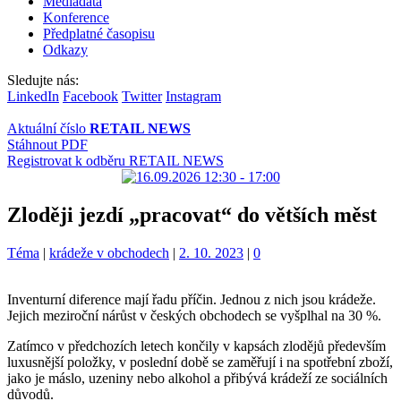
Mediadata
Konference
Předplatné časopisu
Odkazy
Sledujte nás:
LinkedIn
Facebook
Twitter
Instagram
Aktuální číslo
RETAIL NEWS
Stáhnout PDF
Registrovat k odběru RETAIL NEWS
Zloději jezdí „pracovat“ do větších měst
Kategorie:
Štítky:
Téma
|
krádeže v obchodech
|
2. 10. 2023
|
0
Inventurní diference mají řadu příčin. Jednou z nich jsou krádeže.
Jejich meziroční nárůst v českých obchodech se vyšplhal na 30 %.
Zatímco v předchozích letech končily v kapsách zlodějů především
luxusnější položky, v poslední době se zaměřují i na spotřební zboží,
jako je máslo, uzeniny nebo alkohol a přibývá krádeží ze sociálních
důvodů.