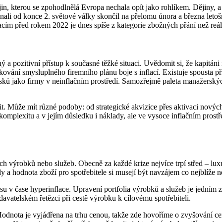
n, kterou se zpohodlnělá Evropa nechala opít jako rohlíkem. Dějiny, a 
li od konce 2. světové války skončil na přelomu února a března letošn
elacím před rokem 2022 je dnes spíše z kategorie zbožných přání než r
ý a pozitivní přístup k současné těžké situaci. Uvědomit si, že kapitáni 
ování smysluplného firemního plánu boje s inflací. Existuje spousta př
isků jako firmy v neinflačním prostředí. Samozřejmě paleta manažerských
orit. Může mít různé podoby: od strategické akvizice přes aktivaci nový
plexitu a v jejím důsledku i náklady, ale ve vysoce inflačním prostředí 
h výrobků nebo služeb. Obecně za každé krize nejvíce trpí střed – luxu
dy a hodnota zboží pro spotřebitele si musejí být navzájem co nejblíže
su v čase hyperinflace. Upravení portfolia výrobků a služeb je jedním 
vatelském řetězci při cestě výrobku k cílovému spotřebiteli.
Hodnota je vyjádřena na trhu cenou, takže zde hovoříme o zvyšování 