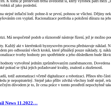
n. K tomu je především třeba uvědomit si, který výrobek patří mezi „sp
ýrobků až jako poslední.
na stejné inflační lodi: pohne-li se první, pohnou se všichni. Dějiny n
zvyšováním cen vyplatí. Racionalizace portfolia a položení důrazu na jeh
zi. Má nespočetně podob a různorodé nástroje řízení, jež je možno pou
oty. Každý akt v kterémkoli byznysovém procesu představuje náklad. Ne
m pro odbourání všech kroků, které přinášejí pouze náklady, tj. náklad
cionalizace tvorby hodnoty pro spotřebitele a jeho důsledkem bude likv
ako hodnoty vytvořené jedním zprůměrovaným zaměstnancem. Dovedena d
aké pokud se týká jejich požadované kvality, znalostí a zkušeností.
ů, totiž automatizaci včetně digitalizace a robotizaci. Přínos této část
edu je nepopiratelný. Stejně jako příliv zdvihá všechny lodě stejně, re
tečným důvodem je to, že cena práce v tomto prostředí nepochybně také
tail News 11.2022…