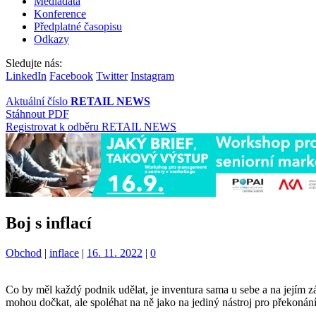
Mediadata
Konference
Předplatné časopisu
Odkazy
Sledujte nás:
LinkedIn
Facebook
Twitter
Instagram
Aktuální číslo
RETAIL NEWS
Stáhnout PDF
Registrovat k odběru RETAIL NEWS
Boj s inflací
Kategorie:
Štítky:
Obchod
|
inflace
|
16. 11. 2022
|
0
Co by měl každý podnik udělat, je inventura sama u sebe a na jejím z
mohou dočkat, ale spoléhat na ně jako na jediný nástroj pro překonání 