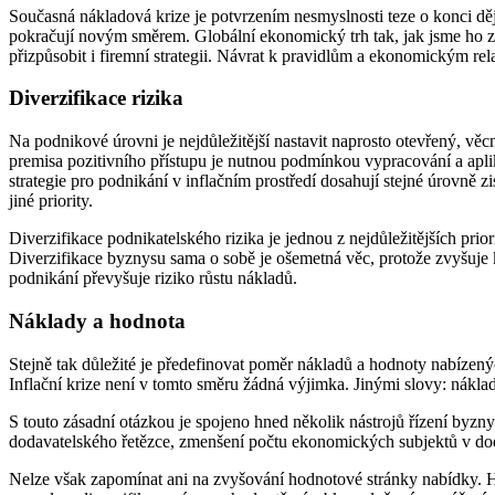
Současná nákladová krize je potvrzením nesmyslnosti teze o konci ději
pokračují novým směrem. Globální ekonomický trh tak, jak jsme ho zna
přizpůsobit i firemní strategii. Návrat k pravidlům a ekonomickým r
Diverzifikace rizika
Na podnikové úrovni je nejdůležitější nastavit naprosto otevřený, věcn
premisa pozitivního přístupu je nutnou podmínkou vypracování a aplik
strategie pro podnikání v inflačním prostředí dosahují stejné úrovně z
jiné priority.
Diverzifikace podnikatelského rizika je jednou z nejdůležitějších pri
Diverzifikace byznysu sama o sobě je ošemetná věc, protože zvyšuje kom
podnikání převyšuje riziko růstu nákladů.
Náklady a hodnota
Stejně tak důležité je předefinovat poměr nákladů a hodnoty nabízenýc
Inflační krize není v tomto směru žádná výjimka. Jinými slovy: nákla
S touto zásadní otázkou je spojeno hned několik nástrojů řízení byzny
dodavatelského řetězce, zmenšení počtu ekonomických subjektů v doda
Nelze však zapomínat ani na zvyšování hodnotové stránky nabídky. 