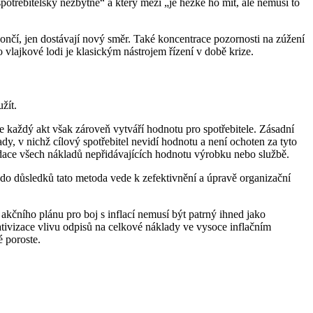
otřebitelsky nezbytné“ a který mezi „je hezké ho mít, ale nemusí to
ekončí, jen dostávají nový směr. Také koncentrace pozornosti na zúžení
o vlajkové lodi je klasickým nástrojem řízení v době krize.
žít.
 každý akt však zároveň vytváří hodnotu pro spotřebitele. Zásadní
y, v nichž cílový spotřebitel nevidí hodnotu a není ochoten za tyto
idace všech nákladů nepřidávajících hodnotu výrobku nebo službě.
o důsledků tato metoda vede k zefektivnění a úpravě organizační
i akčního plánu pro boj s inflací nemusí být patrný ihned jako
lativizace vlivu odpisů na celkové náklady ve vysoce inflačním
 poroste.