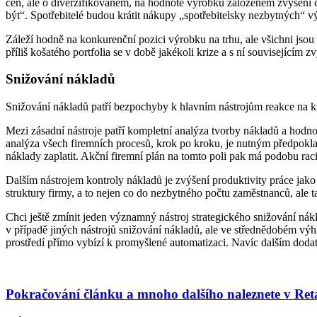
cen, ale o diverzifikovaném, na hodnotě výrobku založeném zvýšení ce
být“. Spotřebitelé budou krátit nákupy „spotřebitelsky nezbytných“ v
Záleží hodně na konkurenční pozici výrobku na trhu, ale všichni jsou 
příliš košatého portfolia se v době jakékoli krize a s ní souvisejícím 
Snižování nákladů
Snižování nákladů patří bezpochyby k hlavním nástrojům reakce na kri
Mezi zásadní nástroje patří kompletní analýza tvorby nákladů a hodn
analýza všech firemních procesů, krok po kroku, je nutným předpoklade
náklady zaplatit. Akční firemní plán na tomto poli pak má podobu ra
Dalším nástrojem kontroly nákladů je zvýšení produktivity práce j
struktury firmy, a to nejen co do nezbytného počtu zaměstnanců, ale t
Chci ještě zmínit jeden významný nástroj strategického snižování náklad
v případě jiných nástrojů snižování nákladů, ale ve střednědobém výhl
prostředí přímo vybízí k promyšlené automatizaci. Navíc dalším doda
Pokračování článku a mnoho dalšího naleznete v Re