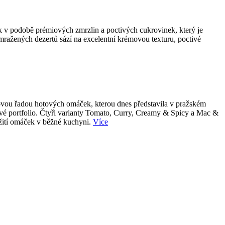
k v podobě prémiových zmrzlin a poctivých cukrovinek, který je
 mražených dezertů sází na excelentní krémovou texturu, poctivé
 novou řadou hotových omáček, kterou dnes představila v pražském
tové portfolio. Čtyři varianty Tomato, Curry, Creamy & Spicy a Mac &
užití omáček v běžné kuchyni.
Více