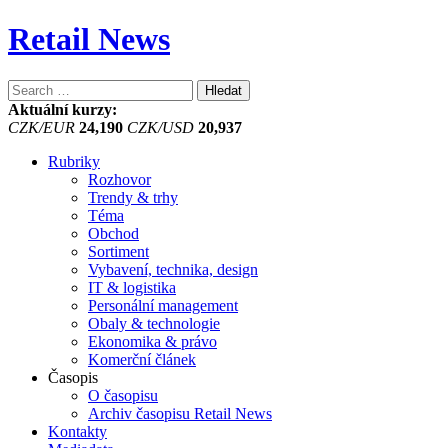
Retail News
Vyhledávání
Aktuální kurzy:
CZK/EUR
24,190
CZK/USD
20,937
Rubriky
Rozhovor
Trendy & trhy
Téma
Obchod
Sortiment
Vybavení, technika, design
IT & logistika
Personální management
Obaly & technologie
Ekonomika & právo
Komerční článek
Časopis
O časopisu
Archiv časopisu Retail News
Kontakty