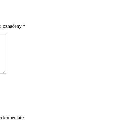
ou označeny
*
cí komentáře.