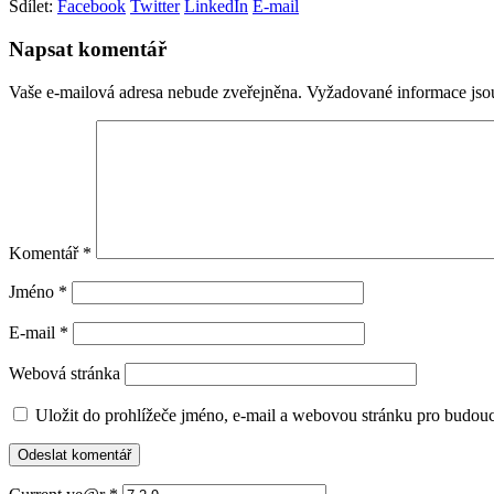
Sdílet:
Facebook
Twitter
LinkedIn
E-mail
Napsat komentář
Vaše e-mailová adresa nebude zveřejněna.
Vyžadované informace js
Komentář
*
Jméno
*
E-mail
*
Webová stránka
Uložit do prohlížeče jméno, e-mail a webovou stránku pro budou