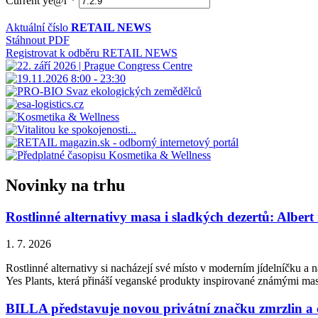
Current ye@r
*
Aktuální číslo
RETAIL NEWS
Stáhnout PDF
Registrovat k odběru RETAIL NEWS
Novinky na trhu
Rostlinné alternativy masa i sladkých dezertů: Albert
1. 7. 2026
Rostlinné alternativy si nacházejí své místo v moderním jídelníčku a n
Yes Plants, která přináší veganské produkty inspirované známými ma
BILLA představuje novou privátní značku zmrzlin a