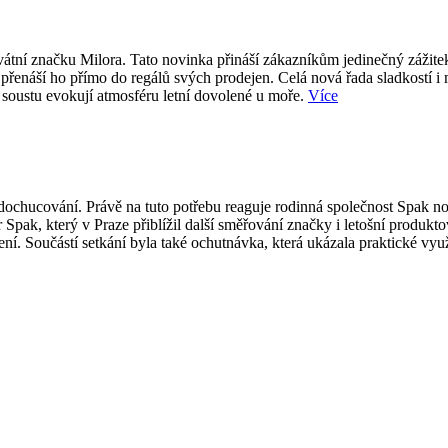
átní značku Milora. Tato novinka přináší zákazníkům jedinečný zážite
přenáší ho přímo do regálů svých prodejen. Celá nová řada sladkostí i
 soustu evokují atmosféru letní dovolené u moře.
Více
ti dochucování. Právě na tuto potřebu reaguje rodinná společnost Spak
 Spak, který v Praze přiblížil další směřování značky i letošní produk
í. Součástí setkání byla také ochutnávka, která ukázala praktické vy