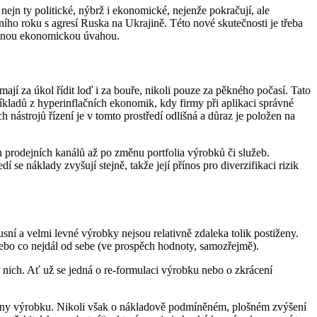
nejn ty politické, nýbrž i ekonomické, nejenže pokračují, ale
ího roku s agresí Ruska na Ukrajině. Této nové skutečnosti je třeba
eálnou ekonomickou úvahou.
mají za úkol řídit loď i za bouře, nikoli pouze za pěkného počasí. Tato
íkladů z hyperinflačních ekonomik, kdy firmy při aplikaci správné
 nástrojů řízení je v tomto prostředí odlišná a důraz je položen na
ch prodejních kanálů až po změnu portfolia výrobků či služeb.
se náklady zvyšují stejně, takže její přínos pro diverzifikaci rizik
sní a velmi levné výrobky nejsou relativně zdaleka tolik postiženy.
 nebo co nejdál od sebe (ve prospěch hodnoty, samozřejmě).
z nich. Ať už se jedná o re-formulaci výrobku nebo o zkrácení
ceny výrobku. Nikoli však o nákladově podmíněném, plošném zvýšení