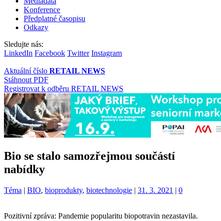
Mediadata
Konference
Předplatné časopisu
Odkazy
Sledujte nás:
LinkedIn
Facebook
Twitter
Instagram
Aktuální číslo
RETAIL NEWS
Stáhnout PDF
Registrovat k odběru RETAIL NEWS
Bio se stalo samozřejmou součástí
nabídky
Kategorie:
Štítky:
Téma
|
BIO
,
bioprodukty
,
biotechnologie
|
31. 3. 2021
|
0
Pozitivní zpráva: Pandemie popularitu biopotravin nezastavila.