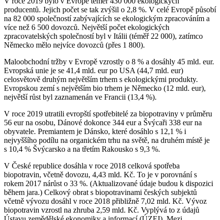
V roce 2019 bylo v Evropě téměř 430 000 ekologických
producentů. Jejich počet se tak zvýšil o 2,8 %. V celé Evropě působí
na 82 000 společností zabývajících se ekologickým zpracováním a
více než 6 500 dovozců. Největší počet ekologických
zpracovatelských společností byl v Itálii (téměř 22 000), zatímco
Německo mělo nejvíce dovozců (přes 1 800).
Maloobchodní tržby v Evropě vzrostly o 8 % a dosáhly 45 mld. eur.
Evropská unie je se 41,4 mld. eur po USA (44,7 mld. eur)
celosvětově druhým největším trhem s ekologickými produkty.
Evropskou zemí s největším bio trhem je Německo (12 mld. eur),
největší růst byl zaznamenán ve Francii (13,4 %).
V roce 2019 utratili evropští spotřebitelé za biopotraviny v průměru
56 eur na osobu, Dánové dokonce 344 eur a Švýcaři 338 eur na
obyvatele. Premiantem je Dánsko, které dosáhlo s 12,1 % i
nejvyššího podílu na organickém trhu na světě, na druhém místě je
s 10,4 % Švýcarsko a na třetím Rakousko s 9,3 %.
V České republice dosáhla v roce 2018 celková spotřeba
biopotravin, včetně dovozu, 4,43 mld. Kč. To je v porovnání s
rokem 2017 nárůst o 33 %. (Aktualizované údaje budou k dispozici
během jara.) Celkový obrat s biopotravinami českých subjektů
včetně vývozu dosáhl v roce 2018 přibližně 7,02 mld. Kč. Vývoz
biopotravin vzrostl na zhruba 2,59 mld. Kč. Vyplývá to z údajů
Ústavu zemědělské ekonomiky a informací (ÚZEI). Mezi