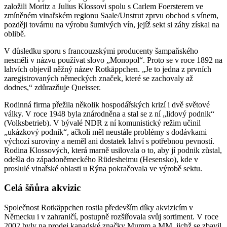
založili Moritz a Julius Klossovi spolu s Carlem Foersterem ve
zmíněném vinařském regionu Saale/Unstrut zprvu obchod s vínem,
později továrnu na výrobu šumivých vín, jejíž sekt si záhy získal na
oblibě.
V důsledku sporu s francouzskými producenty šampaňského
nesměli v názvu používat slovo „Monopol“. Proto se v roce 1892 na
lahvích objevil něžný název Rotkäppchen. „Je to jedna z prvních
zaregistrovaných německých značek, které se zachovaly až
dodnes,“ zdůrazňuje Queisser.
Rodinná firma přežila několik hospodářských krizí i dvě světové
války. V roce 1948 byla znárodněna a stal se z ní „lidový podnik“
(Volksbetrieb). V bývalé NDR z ní komunistický režim učinil
„ukázkový podnik“, ačkoli měl neustále problémy s dodávkami
výchozí suroviny a neměl ani dostatek lahví s potřebnou pevností.
Rodina Klossových, která marně usilovala o to, aby jí podnik zůstal,
odešla do západoněmeckého Rüdesheimu (Hesensko), kde v
proslulé vinařské oblasti u Rýna pokračovala ve výrobě sektu.
Celá šňůra akvizic
Společnost Rotkäppchen rostla především díky akvizicím v
Německu i v zahraničí, postupně rozšiřovala svůj sortiment. V roce
2002 byly na prodej kanadské značky Mumm a MM, jichž se zbavil