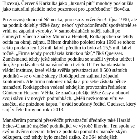
Tuzexu). Červená Karkulka jako „luxusní pití“ mnohdy posloužila
jako naturální platidlo nebo pozornost pro „potřebného“ člověka.
Po znovusjednocení Německa, procesu zavrženém 3. října 1990, ale
na podnik dolehly těžké časy, neboť východoněmečtí spotřebitelé se
vrhli na západní výrobky. V samoobsluhách raději sahali po
šumivých vínech značky Mumm a Henkell, Rotkäppchen se tehdy
ocitla na okraji zájmu. Během druhého pololetí roku 1990 se tohoto
sektu prodalo jen 1,8 mil. lahví, předtím to bylo až 15,5 mil. lahví
ročně. „Firma tehdy procházela kritickou fází,“ říká Queisser.
Zaměstnanci tehdy ještě státního podniku se snažili výrobu udržet i
tím, že prodávali sekt na vánočních trzích. U Treuhandanstaltu –
vládní instituce, které vláda svěřila privatizaci asi 8 500 státních
podniků – se o vinné sklepy Rotkäppchen zajímali západní
konkurenti. Ale firmu nakonec uhájila a pro sebe získala pětice
manažerů Rotkäppchen vedená tehdejším provozním ředitelem
Günterem Heisem. Věřila, že značka přežije těžké časy a obnoví
svoji slávu i v nových podmínkách. „Měli nezkrotnou víru ve
značku, ale prázdnou kapsu,“ uvádí současný ředitel Queisser, který
stojí v čele firmy od roku 2013.
Manažerům pomohl přesvědčit privatizační úředníky také Harald
Eckes-Chantré úspěšně podnikající ve výrobě lihovin. Ten spolu se
svými dvěma dcerami lidem z podniku pomohl s manažerským
odkupem, což tehdy bylo značné riziko. Ze 364 tehdejších