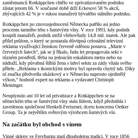
zaměstnanců Rotkäppchen chtělo ve zprivatizovaném podniku
zůstat jenom 66. V současné době drží Eckesovi 58 % akcií,
zbývajících 42 % je v rukou manažerů bývalého státního podniku.
Rotkäppchen po znovusjednocení Německa patřilo asi jedno
procentu tamního trhu s šumivými víny. V roce 1993, kdy podnik
koupili manažeři, podnik utržil všehovšudy 14,8 mil. marek. Ale pak
přišel průlom, o který se postarala důvtipná celostátní televizní
reklama využívající ženskou červeně oděnou postavu. „Marie v
červených šatech“, jak se jí říkalo, řadu let propagovala sekt v
různém prostředí, třeba na jedoucím eskalátoru metra nebo na
nádraží, kdy půvabná štíhlá žena s lahví sektu za zády vítala svého
přítele. „Reklama s ikonickými motivy byl opravdu chytrý tah. Díky
ní značka předvedla ukázkový a v Německu naprosto ojedinělý
výkon,“ hodnotí expert na reklamu a vydavatel Christoph
Meininger.
Neuplynulo ani 10 let od privatizace a Rotkäppchen se na
německém trhu se šumivými víny stala lídrem, když předstihla i
zavedenou společnost Henkell-Freixenet, dceru koncernu Oetker
Group. Ta je největším světovým výrobcem šumivých vín.
Na začátku byl obchod s vínem
Vinné sklepy ve Freyburgu mají dlouholetou tradici. V roce 1856