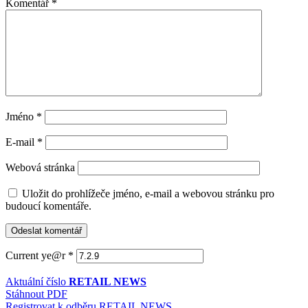
Komentář
*
Jméno
*
E-mail
*
Webová stránka
Uložit do prohlížeče jméno, e-mail a webovou stránku pro
budoucí komentáře.
Current ye@r
*
Aktuální číslo
RETAIL NEWS
Stáhnout PDF
Registrovat k odběru RETAIL NEWS