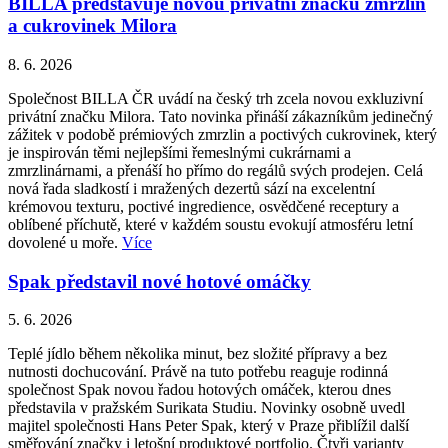
BILLA představuje novou privátní značku zmrzlin
a cukrovinek Milora
8. 6. 2026
Společnost BILLA ČR uvádí na český trh zcela novou exkluzivní
privátní značku Milora. Tato novinka přináší zákazníkům jedinečný
zážitek v podobě prémiových zmrzlin a poctivých cukrovinek, který
je inspirován těmi nejlepšími řemeslnými cukrárnami a
zmrzlinárnami, a přenáší ho přímo do regálů svých prodejen. Celá
nová řada sladkostí i mražených dezertů sází na excelentní
krémovou texturu, poctivé ingredience, osvědčené receptury a
oblíbené příchutě, které v každém soustu evokují atmosféru letní
dovolené u moře.
Více
Spak představil nové hotové omáčky
5. 6. 2026
Teplé jídlo během několika minut, bez složité přípravy a bez
nutnosti dochucování. Právě na tuto potřebu reaguje rodinná
společnost Spak novou řadou hotových omáček, kterou dnes
představila v pražském Surikata Studiu. Novinky osobně uvedl
majitel společnosti Hans Peter Spak, který v Praze přiblížil další
směřování značky i letošní produktové portfolio. Čtyři varianty