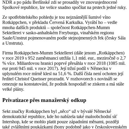
NDR a po pádu Berlínské zdi se prosadily ve znovusjednocené
Spolkové republice, lze velice snadno spočítat na prstech jedné ruky.
Ze spotřebitelského pohledu je tou nejznámější šumivé víno
Rotkäppchen, v překladu Červená Karkulka. Vyrábí ho – vedle
mnoha dalších produktů – společnost Rotkäppchen-Mumm
Sektellerei v sasko-anhaltském Freyburgu, vinařském regionu
Saale/Unstrut pojmenovaném podle stejnojmenných řek (česky Sála
a Unstruta).
Firma Rotkäppchen-Mumm Sektellerei (dále jenom „Rotkäppchen)
v roce 2019 s 952 zaměstnanci utržila 1,1 mld. eur., meziročně o 2,7
% více. Miliardovou hranici poprvé přesáhla v roce 2018 (1085 mil.
eur proti 945 mil. v roce 2017). Její tržní podíl v Německu v
uplynulém roce mírně klesl na 51,6 %. Další čísla není ochoten její
ředitel Christof Queisser prozradit. V rozhovorech s novináři se
omezuje na konstatování, že podnik hospodaří se ziskem a má stále
velké plány.
Privatizace přes manažerský odkup
Sekt značky Rotkäppchen byl „něco“ už v bývalé Německé
demokratické republice, kde ho nabízela také maloobchodní síť
Intershop, kde se mohlo platit pouze západními měnami, později
také zvláštními poukázkami (bony podobně jako v československém