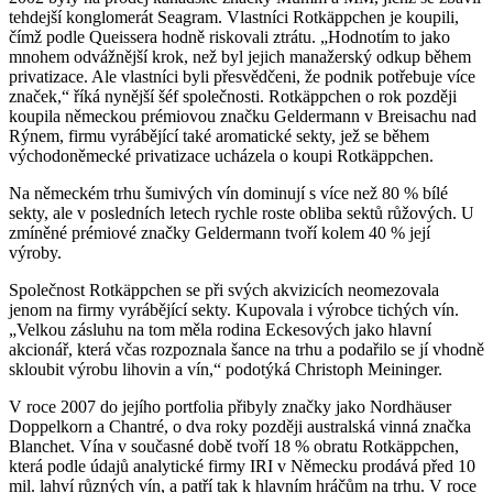
tehdejší konglomerát Seagram. Vlastníci Rotkäppchen je koupili,
čímž podle Queissera hodně riskovali ztrátu. „Hodnotím to jako
mnohem odvážnější krok, než byl jejich manažerský odkup během
privatizace. Ale vlastníci byli přesvědčeni, že podnik potřebuje více
značek,“ říká nynější šéf společnosti. Rotkäppchen o rok později
koupila německou prémiovou značku Geldermann v Breisachu nad
Rýnem, firmu vyrábějící také aromatické sekty, jež se během
východoněmecké privatizace ucházela o koupi Rotkäppchen.
Na německém trhu šumivých vín dominují s více než 80 % bílé
sekty, ale v posledních letech rychle roste obliba sektů růžových. U
zmíněné prémiové značky Geldermann tvoří kolem 40 % její
výroby.
Společnost Rotkäppchen se při svých akvizicích neomezovala
jenom na firmy vyrábějící sekty. Kupovala i výrobce tichých vín.
„Velkou zásluhu na tom měla rodina Eckesových jako hlavní
akcionář, která včas rozpoznala šance na trhu a podařilo se jí vhodně
skloubit výrobu lihovin a vín,“ podotýká Christoph Meininger.
V roce 2007 do jejího portfolia přibyly značky jako Nordhäuser
Doppelkorn a Chantré, o dva roky později australská vinná značka
Blanchet. Vína v současné době tvoří 18 % obratu Rotkäppchen,
která podle údajů analytické firmy IRI v Německu prodává před 10
mil. lahví různých vín, a patří tak k hlavním hráčům na trhu. V roce