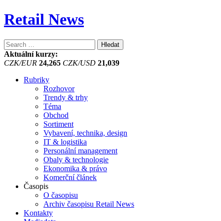
Retail News
Vyhledávání
Aktuální kurzy:
CZK/EUR
24,265
CZK/USD
21,039
Rubriky
Rozhovor
Trendy & trhy
Téma
Obchod
Sortiment
Vybavení, technika, design
IT & logistika
Personální management
Obaly & technologie
Ekonomika & právo
Komerční článek
Časopis
O časopisu
Archiv časopisu Retail News
Kontakty