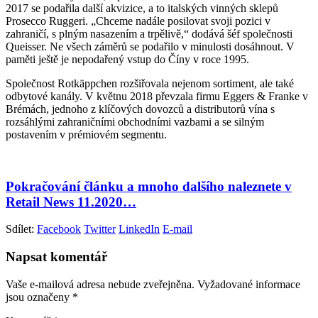
2017 se podařila další akvizice, a to italských vinných sklepů
Prosecco Ruggeri. „Chceme nadále posilovat svoji pozici v
zahraničí, s plným nasazením a trpělivě,“ dodává šéf společnosti
Queisser. Ne všech záměrů se podařilo v minulosti dosáhnout. V
paměti ještě je nepodařený vstup do Číny v roce 1995.
Společnost Rotkäppchen rozšiřovala nejenom sortiment, ale také
odbytové kanály. V květnu 2018 převzala firmu Eggers & Franke v
Brémách, jednoho z klíčových dovozců a distributorů vína s
rozsáhlými zahraničními obchodními vazbami a se silným
postavením v prémiovém segmentu.
Pokračování článku a mnoho dalšího naleznete v
Retail News 11.2020…
Sdílet:
Facebook
Twitter
LinkedIn
E-mail
Napsat komentář
Vaše e-mailová adresa nebude zveřejněna.
Vyžadované informace
jsou označeny
*