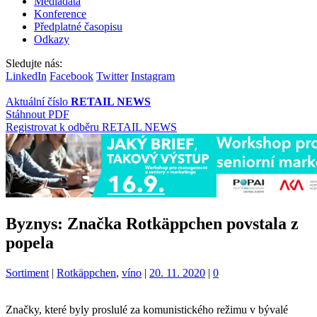
Mediadata
Konference
Předplatné časopisu
Odkazy
Sledujte nás:
LinkedIn
Facebook
Twitter
Instagram
Aktuální číslo
RETAIL NEWS
Stáhnout PDF
Registrovat k odběru RETAIL NEWS
Byznys: Značka Rotkäppchen povstala z
popela
Kategorie:
Štítky:
Sortiment
|
Rotkäppchen
,
víno
|
20. 11. 2020
|
0
Značky, které byly proslulé za komunistického režimu v bývalé