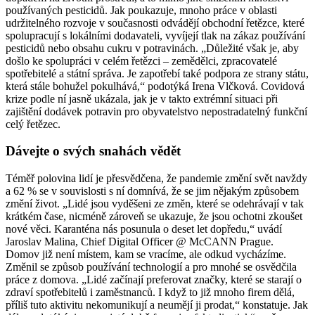
používaných pesticidů. Jak poukazuje, mnoho práce v oblasti
udržitelného rozvoje v současnosti odvádějí obchodní řetězce, které
spolupracují s lokálními dodavateli, vyvíjejí tlak na zákaz používání
pesticidů nebo obsahu cukru v potravinách. „Důležité však je, aby
došlo ke spolupráci v celém řetězci – zemědělci, zpracovatelé
spotřebitelé a státní správa. Je zapotřebí také podpora ze strany státu,
která stále bohužel pokulhává,“ podotýká Irena Vlčková. Covidová
krize podle ní jasně ukázala, jak je v takto extrémní situaci při
zajištění dodávek potravin pro obyvatelstvo nepostradatelný funkční
celý řetězec.
Dávejte o svých snahách vědět
Téměř polovina lidí je přesvědčena, že pandemie změní svět navždy
a 62 % se v souvislosti s ní domnívá, že se jim nějakým způsobem
změní život. „Lidé jsou vyděšeni ze změn, které se odehrávají v tak
krátkém čase, nicméně zároveň se ukazuje, že jsou ochotni zkoušet
nové věci. Karanténa nás posunula o deset let dopředu,“ uvádí
Jaroslav Malina, Chief Digital Officer @ McCANN Prague.
Domov již není místem, kam se vracíme, ale odkud vycházíme.
Změnil se způsob používání technologií a pro mnohé se osvědčila
práce z domova. „Lidé začínají preferovat značky, které se starají o
zdraví spotřebitelů i zaměstnanců. I když to již mnoho firem dělá,
příliš tuto aktivitu nekomunikují a neumějí ji prodat,“ konstatuje. Jak