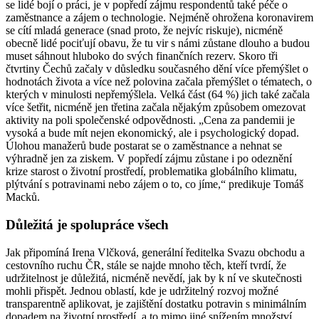
se lidé bojí o práci, je v popředí zájmu respondentů také péče o
zaměstnance a zájem o technologie. Nejméně ohrožena koronavirem
se cítí mladá generace (snad proto, že nejvíc riskuje), nicméně
obecně lidé pociťují obavu, že tu vir s námi zůstane dlouho a budou
muset sáhnout hluboko do svých finančních rezerv. Skoro tři
čtvrtiny Čechů začaly v důsledku současného dění více přemýšlet o
hodnotách života a více než polovina začala přemýšlet o tématech, o
kterých v minulosti nepřemýšlela. Velká část (64 %) jich také začala
více šetřit, nicméně jen třetina začala nějakým způsobem omezovat
aktivity na poli společenské odpovědnosti. „Cena za pandemii je
vysoká a bude mít nejen ekonomický, ale i psychologický dopad.
Úlohou manažerů bude postarat se o zaměstnance a nehnat se
výhradně jen za ziskem. V popředí zájmu zůstane i po odeznění
krize starost o životní prostředí, problematika globálního klimatu,
plýtvání s potravinami nebo zájem o to, co jíme,“ predikuje Tomáš
Macků.
Důležitá je spolupráce všech
Jak připomíná Irena Vlčková, generální ředitelka Svazu obchodu a
cestovního ruchu ČR, stále se najde mnoho těch, kteří tvrdí, že
udržitelnost je důležitá, nicméně nevědí, jak by k ní ve skutečnosti
mohli přispět. Jednou oblastí, kde je udržitelný rozvoj možné
transparentně aplikovat, je zajištění dostatku potravin s minimálním
dopadem na životní prostředí, a to mimo jiné snížením množství