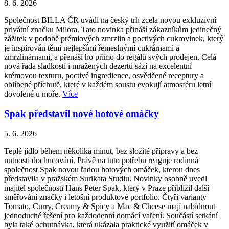
8. 6. 2026
Společnost BILLA ČR uvádí na český trh zcela novou exkluzivní
privátní značku Milora. Tato novinka přináší zákazníkům jedinečný
zážitek v podobě prémiových zmrzlin a poctivých cukrovinek, který
je inspirován těmi nejlepšími řemeslnými cukrárnami a
zmrzlinárnami, a přenáší ho přímo do regálů svých prodejen. Celá
nová řada sladkostí i mražených dezertů sází na excelentní
krémovou texturu, poctivé ingredience, osvědčené receptury a
oblíbené příchutě, které v každém soustu evokují atmosféru letní
dovolené u moře.
Více
Spak představil nové hotové omáčky
5. 6. 2026
Teplé jídlo během několika minut, bez složité přípravy a bez
nutnosti dochucování. Právě na tuto potřebu reaguje rodinná
společnost Spak novou řadou hotových omáček, kterou dnes
představila v pražském Surikata Studiu. Novinky osobně uvedl
majitel společnosti Hans Peter Spak, který v Praze přiblížil další
směřování značky i letošní produktové portfolio. Čtyři varianty
Tomato, Curry, Creamy & Spicy a Mac & Cheese mají nabídnout
jednoduché řešení pro každodenní domácí vaření. Součástí setkání
byla také ochutnávka, která ukázala praktické využití omáček v