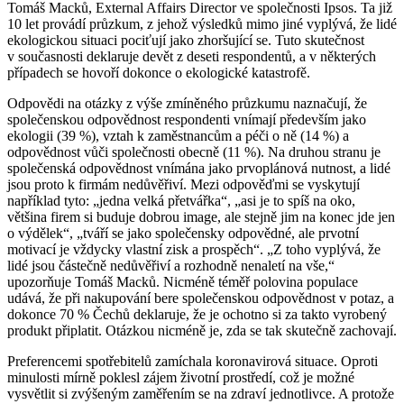
Tomáš Macků, External Affairs Director ve společnosti Ipsos. Ta již
10 let provádí průzkum, z jehož výsledků mimo jiné vyplývá, že lidé
ekologickou situaci pociťují jako zhoršující se. Tuto skutečnost
v současnosti deklaruje devět z deseti respondentů, a v některých
případech se hovoří dokonce o ekologické katastrofě.
Odpovědi na otázky z výše zmíněného průzkumu naznačují, že
společenskou odpovědnost respondenti vnímají především jako
ekologii (39 %), vztah k zaměstnancům a péči o ně (14 %) a
odpovědnost vůči společnosti obecně (11 %). Na druhou stranu je
společenská odpovědnost vnímána jako prvoplánová nutnost, a lidé
jsou proto k firmám nedůvěřiví. Mezi odpověďmi se vyskytují
například tyto: „jedna velká přetvářka“, „asi je to spíš na oko,
většina firem si buduje dobrou image, ale stejně jim na konec jde jen
o výdělek“, „tváří se jako společensky odpovědné, ale prvotní
motivací je vždycky vlastní zisk a prospěch“. „Z toho vyplývá, že
lidé jsou částečně nedůvěřiví a rozhodně nenaletí na vše,“
upozorňuje Tomáš Macků. Nicméně téměř polovina populace
udává, že při nakupování bere společenskou odpovědnost v potaz, a
dokonce 70 % Čechů deklaruje, že je ochotno si za takto vyrobený
produkt připlatit. Otázkou nicméně je, zda se tak skutečně zachovají.
Preferencemi spotřebitelů zamíchala koronavirová situace. Oproti
minulosti mírně poklesl zájem životní prostředí, což je možné
vysvětlit si zvýšeným zaměřením se na zdraví jednotlivce. A protože