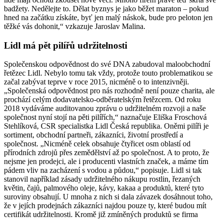
badžety. Nedělejte to. Dělat byznys je jako běžet maraton – pokud
hned na začátku získáte, byť jen malý náskok, bude pro peloton jen
těžké vás dohonit,“ vzkazuje Jaroslav Malina.
Lidl má pět pilířů udržitelnosti
Společenskou odpovědnost do své DNA zabudoval maloobchodní
řetězec Lidl. Nebylo tomu tak vždy, protože touto problematikou se
začal zabývat teprve v roce 2015, nicméně o to intenzivněji.
„Společenská odpovědnost pro nás rozhodně není pouze charita, ale
prochází celým dodavatelsko-odběratelským řetězcem. Od roku
2018 vydáváme auditovanou zprávu o udržitelném rozvoji a naše
společnost nyní stojí na pěti pilířích,“ naznačuje Eliška Froschová
Stehlíková, CSR specialistka Lidl Česká republika. Oněmi pilíři je
sortiment, obchodní partneři, zákazníci, životní prostředí a
společnost. „Nicméně celek obsahuje čtyřicet osm oblastí od
přírodních zdrojů přes zemědělství až po společnost. A to proto, že
nejsme jen prodejci, ale i producenti vlastních značek, a máme tím
pádem vliv na zacházení s vodou a půdou,“ popisuje. Lidl si tak
stanovil například zásady udržitelného nákupu rostlin, řezaných
květin, čajů, palmového oleje, kávy, kakaa a produktů, které tyto
suroviny obsahují. U mnoha z nich si dala závazek dosáhnout toho,
že v jejích prodejnách zákazníci najdou pouze ty, které budou mít
certifikát udržitelnosti. Kromě již zmíněných produktů se firma