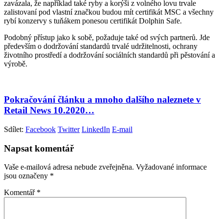
zavázala, že například také ryby a korýši z volného lovu trvale
zalistovaní pod vlastní značkou budou mít certifikát MSC a všechny
rybí konzervy s tuňákem ponesou certifikát Dolphin Safe.
Podobný přístup jako k sobě, požaduje také od svých partnerů. Jde
především o dodržování standardů trvalé udržitelnosti, ochrany
životního prostředí a dodržování sociálních standardů při pěstování a
výrobě.
Pokračování článku a mnoho dalšího naleznete v
Retail News 10.2020…
Sdílet:
Facebook
Twitter
LinkedIn
E-mail
Napsat komentář
Vaše e-mailová adresa nebude zveřejněna.
Vyžadované informace
jsou označeny
*
Komentář
*