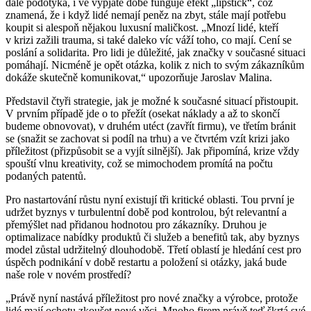
dále podotýká, i ve vypjaté době funguje efekt „lipstick“, což
znamená, že i když lidé nemají peněz na zbyt, stále mají potřebu
koupit si alespoň nějakou luxusní maličkost. „Mnozí lidé, kteří
v krizi zažili trauma, si také daleko víc váží toho, co mají. Cení se
poslání a solidarita. Pro lidi je důležité, jak značky v současné situaci
pomáhají. Nicméně je opět otázka, kolik z nich to svým zákazníkům
dokáže skutečně komunikovat,“ upozorňuje Jaroslav Malina.
Představil čtyři strategie, jak je možné k současné situací přistoupit.
V prvním případě jde o to přežít (osekat náklady a až to skončí
budeme obnovovat), v druhém utéct (zavřít firmu), ve třetím bránit
se (snažit se zachovat si podíl na trhu) a ve čtvrtém vzít krizi jako
příležitost (přizpůsobit se a vyjít silnější). Jak připomíná, krize vždy
spouští vlnu kreativity, což se mimochodem promítá na počtu
podaných patentů.
Pro nastartování růstu nyní existují tři kritické oblasti. Tou první je
udržet byznys v turbulentní době pod kontrolou, být relevantní a
přemýšlet nad přidanou hodnotou pro zákazníky. Druhou je
optimalizace nabídky produktů či služeb a benefitů tak, aby byznys
model zůstal udržitelný dlouhodobě. Třetí oblastí je hledání cest pro
úspěch podnikání v době restartu a položení si otázky, jaká bude
naše role v novém prostředí?
„Právě nyní nastává příležitost pro nové značky a výrobce, protože
lidé mají ochotu zkoušet nové věci. Mnoho firem právě teď škrtá své