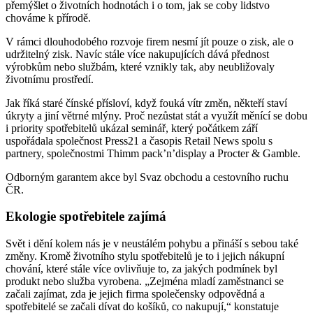
přemýšlet o životních hodnotách i o tom, jak se coby lidstvo
chováme k přírodě.
V rámci dlouhodobého rozvoje firem nesmí jít pouze o zisk, ale o
udržitelný zisk. Navíc stále více nakupujících dává přednost
výrobkům nebo službám, které vznikly tak, aby neubližovaly
životnímu prostředí.
Jak říká staré čínské přísloví, když fouká vítr změn, někteří staví
úkryty a jiní větrné mlýny. Proč nezůstat stát a využít měnící se dobu
i priority spotřebitelů ukázal seminář, který počátkem září
uspořádala společnost Press21 a časopis Retail News spolu s
partnery, společnostmi Thimm pack’n’display a Procter & Gamble.
Odborným garantem akce byl Svaz obchodu a cestovního ruchu
ČR.
Ekologie spotřebitele zajímá
Svět i dění kolem nás je v neustálém pohybu a přináší s sebou také
změny. Kromě životního stylu spotřebitelů je to i jejich nákupní
chování, které stále více ovlivňuje to, za jakých podmínek byl
produkt nebo služba vyrobena. „Zejména mladí zaměstnanci se
začali zajímat, zda je jejich firma společensky odpovědná a
spotřebitelé se začali dívat do košíků, co nakupují,“ konstatuje