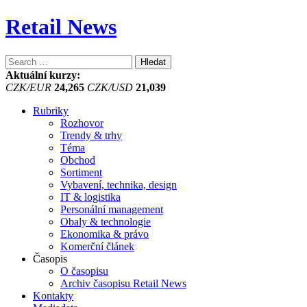
Retail News
Vyhledávání
Aktuální kurzy:
CZK/EUR
24,265
CZK/USD
21,039
Rubriky
Rozhovor
Trendy & trhy
Téma
Obchod
Sortiment
Vybavení, technika, design
IT & logistika
Personální management
Obaly & technologie
Ekonomika & právo
Komerční článek
Časopis
O časopisu
Archiv časopisu Retail News
Kontakty