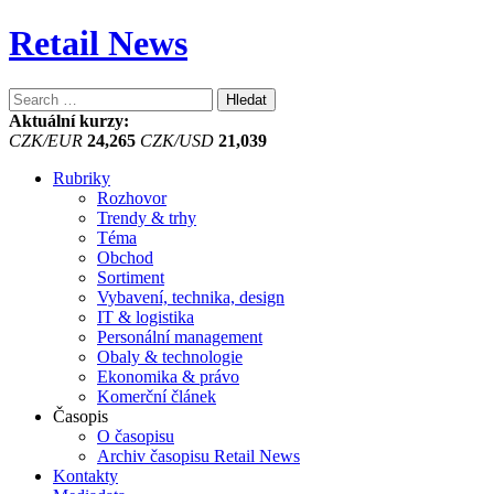
Retail News
Vyhledávání
Aktuální kurzy:
CZK/EUR
24,265
CZK/USD
21,039
Rubriky
Rozhovor
Trendy & trhy
Téma
Obchod
Sortiment
Vybavení, technika, design
IT & logistika
Personální management
Obaly & technologie
Ekonomika & právo
Komerční článek
Časopis
O časopisu
Archiv časopisu Retail News
Kontakty