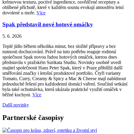
krémovou texturu, poctivé ingredience, osvědčené receptury a
oblíbené příchutě, které v každém soustu evokují atmosféru letní
dovolené u moře.
Více
Spak představil nové hotové omáčky
5. 6. 2026
Teplé jídlo během několika minut, bez složité přípravy a bez
nutnosti dochucování. Právě na tuto potřebu reaguje rodinná
společnost Spak novou řadou hotových omáček, kterou dnes
představila v pražském Surikata Studiu. Novinky osobně uvedl
majitel společnosti Hans Peter Spak, který v Praze přiblížil další
směřování značky i letošní produktové portfolio. Čtyři varianty
Tomato, Curry, Creamy & Spicy a Mac & Cheese mají nabídnout
jednoduché řešení pro každodenní domácí vaření. Součástí setkání
byla také ochutnávka, která ukázala praktické využití omáček v
běžné kuchyni.
Více
Další novinky
Partnerské časopisy