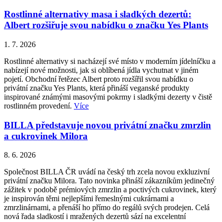
Rostlinné alternativy masa i sladkých dezertů:
Albert rozšiřuje svou nabídku o značku Yes Plants
1. 7. 2026
Rostlinné alternativy si nacházejí své místo v moderním jídelníčku a
nabízejí nové možnosti, jak si oblíbená jídla vychutnat v jiném
pojetí. Obchodní řetězec Albert proto rozšířil svou nabídku o
privátní značku Yes Plants, která přináší veganské produkty
inspirované známými masovými pokrmy i sladkými dezerty v čistě
rostlinném provedení.
Více
BILLA představuje novou privátní značku zmrzlin
a cukrovinek Milora
8. 6. 2026
Společnost BILLA ČR uvádí na český trh zcela novou exkluzivní
privátní značku Milora. Tato novinka přináší zákazníkům jedinečný
zážitek v podobě prémiových zmrzlin a poctivých cukrovinek, který
je inspirován těmi nejlepšími řemeslnými cukrárnami a
zmrzlinárnami, a přenáší ho přímo do regálů svých prodejen. Celá
nová řada sladkostí i mražených dezertů sází na excelentní