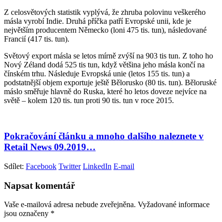
Z celosvětových statistik vyplývá, že zhruba polovinu veškerého
másla vyrobí Indie. Druhá příčka patří Evropské unii, kde je
největším producentem Německo (loni 475 tis. tun), následované
Francií (417 tis. tun).
Světový export másla se letos mírně zvýší na 903 tis tun. Z toho ho
Nový Zéland dodá 525 tis tun, když většina jeho másla končí na
čínském trhu. Následuje Evropská unie (letos 155 tis. tun) a
podstatnější objem exportuje ještě Bělorusko (80 tis. tun). Běloruské
máslo směřuje hlavně do Ruska, které ho letos doveze nejvíce na
světě – kolem 120 tis. tun proti 90 tis. tun v roce 2015.
Pokračování článku a mnoho dalšího naleznete v
Retail News 09.2019…
Sdílet:
Facebook
Twitter
LinkedIn
E-mail
Napsat komentář
Vaše e-mailová adresa nebude zveřejněna.
Vyžadované informace
jsou označeny
*