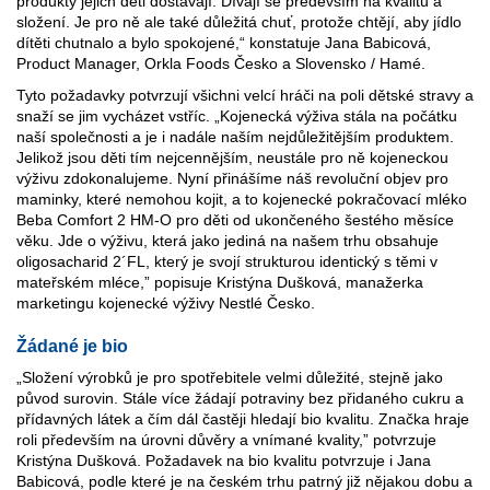
produkty jejich děti dostávají. Dívají se především na kvalitu a
složení. Je pro ně ale také důležitá chuť, protože chtějí, aby jídlo
dítěti chutnalo a bylo spokojené,“ konstatuje Jana Babicová,
Product Manager, Orkla Foods Česko a Slovensko / Hamé.
Tyto požadavky potvrzují všichni velcí hráči na poli dětské stravy a
snaží se jim vycházet vstříc. „Kojenecká výživa stála na počátku
naší společnosti a je i nadále naším nejdůležitějším produktem.
Jelikož jsou děti tím nejcennějším, neustále pro ně kojeneckou
výživu zdokonalujeme. Nyní přinášíme náš revoluční objev pro
maminky, které nemohou kojit, a to kojenecké pokračovací mléko
Beba Comfort 2 HM-O pro děti od ukončeného šestého měsíce
věku. Jde o výživu, která jako jediná na našem trhu obsahuje
oligosacharid 2´FL, který je svojí strukturou identický s těmi v
mateřském mléce,” popisuje Kristýna Dušková, manažerka
marketingu kojenecké výživy Nestlé Česko.
Žádané je bio
„Složení výrobků je pro spotřebitele velmi důležité, stejně jako
původ surovin. Stále více žádají potraviny bez přidaného cukru a
přídavných látek a čím dál častěji hledají bio kvalitu. Značka hraje
roli především na úrovni důvěry a vnímané kvality,” potvrzuje
Kristýna Dušková. Požadavek na bio kvalitu potvrzuje i Jana
Babicová, podle které je na českém trhu patrný již nějakou dobu a