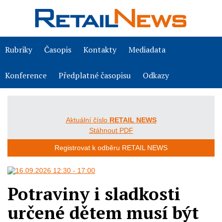
Rubriky
Časopis
Kontakty
Mediadata
Konference
Předplatné časopisu
Odkazy
Aktuální číslo
RETAIL NEWS
Stáhnout PDF
Registrovat k odběru RETAIL NEWS
Potraviny i sladkosti
určené dětem musí být