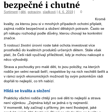
bezpečné i chutné
Sortiment
|
děti
,
potraviny
,
sladkosti
|
4. 6. 2019
|
0
Kromě
kvality, za kterou jsou si v mnohých případech ochotni připlatit,
zajímá rodiče bezpečnost a složení dětských potravin. Často se
při nákupu rozhodují podle důvěry, kterou chovají ke konkrétní
značce.
S rostoucí životní úrovní roste také ochota investovat více
prostředků do kvalitních produktů určených dětem. Stále však
platí, že Češi rádi využívají příležitostí, kdy je mohou nakoupit o
něco výhodněji.
Strava a pochoutky pro malé děti, to jsou položky, na kterých
rodiče jen velmi neradi šetří, respektive by na nich nechtěli šetřit a
v rámci svých ekonomických možností by svým potomkům rádi
dopřáli to nejlepší, co trh nabízí.
Hlídá se kvalita a složení
Prakticky všichni rodiče chtějí pro své děti to nejlepší a strava
není výjimkou. „Zejména když se jedná o ty nejmenší.
V momentě, kdy začínají s příkrmy, jim není lhostejné, jaké