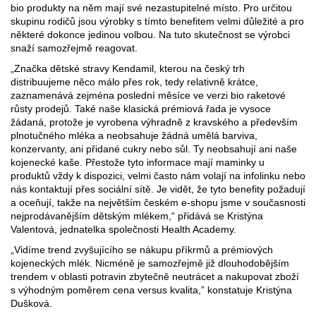
bio produkty na něm mají své nezastupitelné místo. Pro určitou
skupinu rodičů jsou výrobky s tímto benefitem velmi důležité a pro
některé dokonce jedinou volbou. Na tuto skutečnost se výrobci
snaží samozřejmě reagovat.
„Značka dětské stravy Kendamil, kterou na český trh
distribuujeme něco málo přes rok, tedy relativně krátce,
zaznamenává zejména poslední měsíce ve verzi bio raketové
růsty prodejů. Také naše klasická prémiová řada je vysoce
žádaná, protože je vyrobena výhradně z kravského a především
plnotučného mléka a neobsahuje žádná umělá barviva,
konzervanty, ani přidané cukry nebo sůl. Ty neobsahují ani naše
kojenecké kaše. Přestože tyto informace mají maminky u
produktů vždy k dispozici, velmi často nám volají na infolinku nebo
nás kontaktují přes sociální sítě. Je vidět, že tyto benefity požadují
a oceňují, takže na největším českém e-shopu jsme v současnosti
nejprodávanějším dětským mlékem,“ přidává se Kristýna
Valentová, jednatelka společnosti Health Academy.
„Vidíme trend zvyšujícího se nákupu příkrmů a prémiových
kojeneckých mlék. Nicméně je samozřejmě již dlouhodobějším
trendem v oblasti potravin zbytečně neutrácet a nakupovat zboží
s výhodným poměrem cena versus kvalita,” konstatuje Kristýna
Dušková.