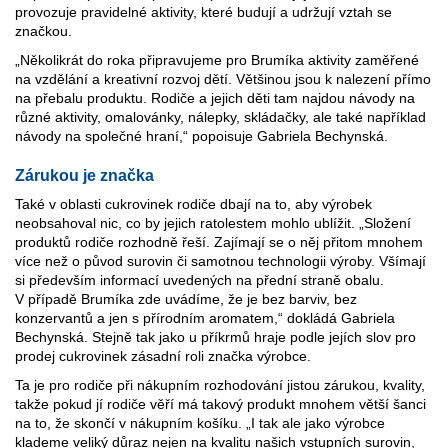
provozuje pravidelné aktivity, které budují a udržují vztah se
značkou.
„Několikrát do roka připravujeme pro Brumíka aktivity zaměřené
na vzdělání a kreativní rozvoj dětí. Většinou jsou k nalezení přímo
na přebalu produktu. Rodiče a jejich děti tam najdou návody na
různé aktivity, omalovánky, nálepky, skládačky, ale také například
návody na společné hraní,“ popoisuje Gabriela Bechynská.
Zárukou je značka
Také v oblasti cukrovinek rodiče dbají na to, aby výrobek
neobsahoval nic, co by jejich ratolestem mohlo ublížit. „Složení
produktů rodiče rozhodně řeší. Zajímají se o něj přitom mnohem
více než o původ surovin či samotnou technologii výroby. Všímají
si především informací uvedených na přední straně obalu.
V případě Brumíka zde uvádíme, že je bez barviv, bez
konzervantů a jen s přírodním aromatem,“ dokládá Gabriela
Bechynská. Stejně tak jako u příkrmů hraje podle jejích slov pro
prodej cukrovinek zásadní roli značka výrobce.
Ta je pro rodiče při nákupním rozhodování jistou zárukou, kvality,
takže pokud jí rodiče věří má takový produkt mnohem větší šanci
na to, že skončí v nákupním košíku. „I tak ale jako výrobce
klademe veliký důraz nejen na kvalitu našich vstupních surovin,