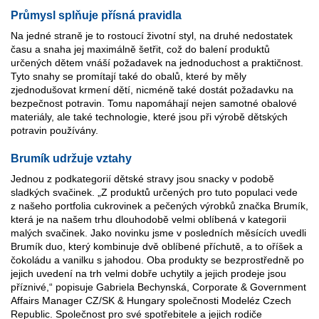
Průmysl splňuje přísná pravidla
Na jedné straně je to rostoucí životní styl, na druhé nedostatek
času a snaha jej maximálně šetřit, což do balení produktů
určených dětem vnáší požadavek na jednoduchost a praktičnost.
Tyto snahy se promítají také do obalů, které by měly
zjednodušovat krmení dětí, nicméně také dostát požadavku na
bezpečnost potravin. Tomu napomáhají nejen samotné obalové
materiály, ale také technologie, které jsou při výrobě dětských
potravin používány.
Brumík udržuje vztahy
Jednou z podkategorií dětské stravy jsou snacky v podobě
sladkých svačinek. „Z produktů určených pro tuto populaci vede
z našeho portfolia cukrovinek a pečených výrobků značka Brumík,
která je na našem trhu dlouhodobě velmi oblíbená v kategorii
malých svačinek. Jako novinku jsme v posledních měsících uvedli
Brumík duo, který kombinuje dvě oblíbené příchutě, a to oříšek a
čokoládu a vanilku s jahodou. Oba produkty se bezprostředně po
jejich uvedení na trh velmi dobře uchytily a jejich prodeje jsou
příznivé,“ popisuje Gabriela Bechynská, Corporate & Government
Affairs Manager CZ/SK & Hungary společnosti Modeléz Czech
Republic. Společnost pro své spotřebitele a jejich rodiče