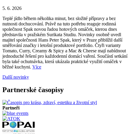
5. 6. 2026
Teplé jídlo během několika minut, bez složité přípravy a bez
nutnosti dochucování. Právě na tuto potřebu reaguje rodinná
společnost Spak novou řadou hotových omáček, kterou dnes
představila v pražském Surikata Studiu. Novinky osobně uvedl
majitel společnosti Hans Peter Spak, který v Praze přiblížil další
směřování značky i letošní produktové portfolio. Čtyři varianty
Tomato, Curry, Creamy & Spicy a Mac & Cheese mají nabídnout
jednoduché řešení pro každodenní domácí vaření. Součástí setkání
byla také ochutnávka, která ukázala praktické využití omáček v
běžné kuchyni.
Více
Další novinky
Partnerské časopisy
Partneři