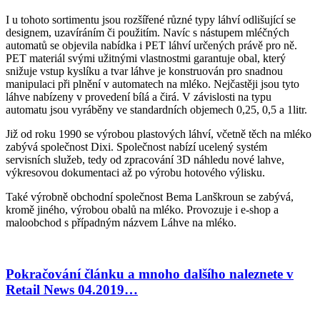
I u tohoto sortimentu jsou rozšířené různé typy láhví odlišující se
designem, uzavíráním či použitím. Navíc s nástupem mléčných
automatů se objevila nabídka i PET láhví určených právě pro ně.
PET materiál svými užitnými vlastnostmi garantuje obal, který
snižuje vstup kyslíku a tvar láhve je konstruován pro snadnou
manipulaci při plnění v automatech na mléko. Nejčastěji jsou tyto
láhve nabízeny v provedení bílá a čirá. V závislosti na typu
automatu jsou vyráběny ve standardních objemech 0,25, 0,5 a 1litr.
Již od roku 1990 se výrobou plastových láhví, včetně těch na mléko
zabývá společnost Dixi. Společnost nabízí ucelený systém
servisních služeb, tedy od zpracování 3D náhledu nové lahve,
výkresovou dokumentaci až po výrobu hotového výlisku.
Také výrobně obchodní společnost Bema Lanškroun se zabývá,
kromě jiného, výrobou obalů na mléko. Provozuje i e-shop a
maloobchod s případným názvem Láhve na mléko.
Pokračování článku a mnoho dalšího naleznete v
Retail News 04.2019…