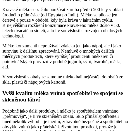
Kravské mléko se začalo používat zhruba před 6 500 lety v oblasti
úrodného půlměsíce (od Egypta po Indii). Mléko se pilo se jen
čerstvé a pouze v období, kdy byla kráva v laktačním cyklu.
K největšímu rozšíření konzumace kravského mléka došlo v 50.
letech dvacátého století, a to i v souvislosti s rozvojem obalových
technologií.
Mléko konzumenti nepoužívají zdaleka jen jako nápoj, ale i jako
surovinu k dalšímu zpracování. Nemluvě o mnohých dalších
mléčných produktech, které vyrábějí producenti mlékáren či
potravinářských provozů v podobě jogurtů, sýrů, tvarohů, másla,
atd.
V souvislosti s obaly se samotné mléko balí nejčastěji do obalů ze
skla, plastů či nápojových kartonů.
Vyšší kvalitu mléka vnímá spotřebitel ve spojení se
skleněnou láhví
Podobně jako další produkty, i mléko je spotřebitelem vnímáno
„prémiověji“, je-li ve skleněném obalu. Sklo přináší spotřebiteli
hned několik výhod – je inertní, zdravotně bezpečné a spotřebitel ho
obvykle vnímá jako přátelské k životnímu prostředí, protože je