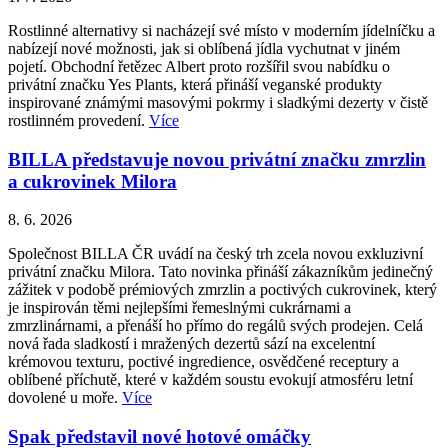
Rostlinné alternativy si nacházejí své místo v moderním jídelníčku a
nabízejí nové možnosti, jak si oblíbená jídla vychutnat v jiném
pojetí. Obchodní řetězec Albert proto rozšířil svou nabídku o
privátní značku Yes Plants, která přináší veganské produkty
inspirované známými masovými pokrmy i sladkými dezerty v čistě
rostlinném provedení.
Více
BILLA představuje novou privátní značku zmrzlin
a cukrovinek Milora
8. 6. 2026
Společnost BILLA ČR uvádí na český trh zcela novou exkluzivní
privátní značku Milora. Tato novinka přináší zákazníkům jedinečný
zážitek v podobě prémiových zmrzlin a poctivých cukrovinek, který
je inspirován těmi nejlepšími řemeslnými cukrárnami a
zmrzlinárnami, a přenáší ho přímo do regálů svých prodejen. Celá
nová řada sladkostí i mražených dezertů sází na excelentní
krémovou texturu, poctivé ingredience, osvědčené receptury a
oblíbené příchutě, které v každém soustu evokují atmosféru letní
dovolené u moře.
Více
Spak představil nové hotové omáčky