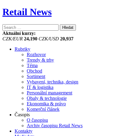
Retail News
Vyhledávání
Aktuální kurzy:
CZK/EUR
24,190
CZK/USD
20,937
Rubriky
Rozhovor
Trendy & trhy
Téma
Obchod
Sortiment
Vybavení, technika, design
IT & logistika
Personální management
Obaly & technologie
Ekonomika & právo
Komerční článek
Časopis
O časopisu
Archiv časopisu Retail News
Kontakty