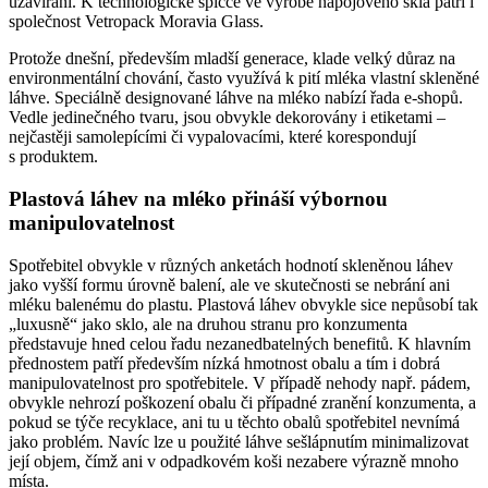
uzavírání. K technologické špičce ve výrobě nápojového skla patří i
společnost Vetropack Moravia Glass.
Protože dnešní, především mladší generace, klade velký důraz na
environmentální chování, často využívá k pití mléka vlastní skleněné
láhve. Speciálně designované láhve na mléko nabízí řada e-shopů.
Vedle jedinečného tvaru, jsou obvykle dekorovány i etiketami –
nejčastěji samolepícími či vypalovacími, které korespondují
s produktem.
Plastová láhev na mléko přináší výbornou
manipulovatelnost
Spotřebitel obvykle v různých anketách hodnotí skleněnou láhev
jako vyšší formu úrovně balení, ale ve skutečnosti se nebrání ani
mléku balenému do plastu. Plastová láhev obvykle sice nepůsobí tak
„luxusně“ jako sklo, ale na druhou stranu pro konzumenta
představuje hned celou řadu nezanedbatelných benefitů. K hlavním
přednostem patří především nízká hmotnost obalu a tím i dobrá
manipulovatelnost pro spotřebitele. V případě nehody např. pádem,
obvykle nehrozí poškození obalu či případné zranění konzumenta, a
pokud se týče recyklace, ani tu u těchto obalů spotřebitel nevnímá
jako problém. Navíc lze u použité láhve sešlápnutím minimalizovat
její objem, čímž ani v odpadkovém koši nezabere výrazně mnoho
místa.