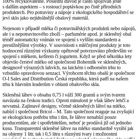
100% recyklovatelné. Poslední důvod je často spojován ještě
s dalším aspektem – s rostoucí poptávkou po čistě přírodních
produktech. Pro potraviny a nápoje z ekologického hospodářství se
jeví sklo jako nejideálnější obalový materiál.
Nejenom v případě mléka či potravinářských produktů nebo nápojů,
ale i u nepotravinového zboží – parfumérie apod. je skleněný obal
téměř automaticky vnímán ve spojení s vyšším standardem a
prestižnějšími výrobky. V souvislosti s mléčnými produkty je toto
hodnocení různými výzkumy opětovně potvrzováno především ve
spojení s mlékem, kefírem či jogurtem. Když se před několika lety
objevilo čerstvé mléko od společnosti Bohemilk ve skleněných,
designově výrazných lahvích, na laickém i odborném trhu to
vzbudilo opravdovou senzaci. Výrobcem těchto obalů je společnost
O-I Sales and Distribution Česká republika, která patří na našem
trhu k hlavním leaderům v oblasti obalového skla.
Skleněná láhev o obsahu 0,75 l váží 300 gramů a svým tvarem
navázala na českou tradici. Oproti minulosti je však láhev lehčí a
nevratná. Zajímavé designy, včetně skleněných láhví na mléko,
nabízí i společnost Bricol – M. Tato společnost reaguje na zvyšující
se ekologickou potřebu trhu i tím, že láhve nenabízí pouze
producentům, ale i spotřebitelům, neboť je prodává již od jednoho
kusu. Transparentní skleněné láhve na mléko standardně vyrábí jak
na objemy 1 litr, tak i 0,5 litru s různými tvary i možnostmi