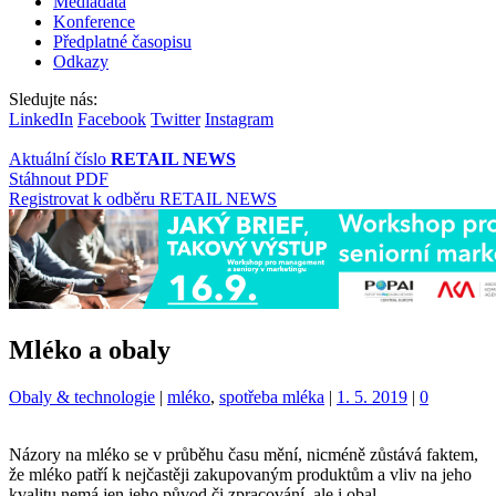
Mediadata
Konference
Předplatné časopisu
Odkazy
Sledujte nás:
LinkedIn
Facebook
Twitter
Instagram
Aktuální číslo
RETAIL NEWS
Stáhnout PDF
Registrovat k odběru RETAIL NEWS
Mléko a obaly
Kategorie:
Štítky:
Obaly & technologie
|
mléko
,
spotřeba mléka
|
1. 5. 2019
|
0
Názory na mléko se v průběhu času mění, nicméně zůstává faktem,
že mléko patří k nejčastěji zakupovaným produktům a vliv na jeho
kvalitu nemá jen jeho původ či zpracování, ale i obal.