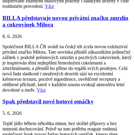
inspirované známými masovými pokrmy i sladkými dezerty v čistě
rostlinném provedení.
Více
BILLA představuje novou privátní značku zmrzlin
a cukrovinek Milora
8. 6. 2026
Společnost BILLA ČR uvádí na český trh zcela novou exkluzivní
privátní značku Milora. Tato novinka přináší zákazníkům jedinečný
zážitek v podobě prémiových zmrzlin a poctivých cukrovinek, který
je inspirován těmi nejlepšími řemeslnými cukrárnami a
zmrzlinárnami, a přenáší ho přímo do regálů svých prodejen. Celá
nová řada sladkostí i mražených dezertů sází na excelentní
krémovou texturu, poctivé ingredience, osvědčené receptury a
oblíbené příchutě, které v každém soustu evokují atmosféru letní
dovolené u moře.
Více
Spak představil nové hotové omáčky
5. 6. 2026
Teplé jídlo během několika minut, bez složité přípravy a bez
nutnosti dochucování. Právě na tuto potřebu reaguje rodinná
společnost Spak novou řadou hotových omáček, kterou dnes