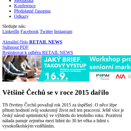
Mediadata
Konference
Předplatné časopisu
Odkazy
Sledujte nás:
LinkedIn
Facebook
Twitter
Instagram
Aktuální číslo
RETAIL NEWS
Stáhnout PDF
Registrovat k odběru RETAIL NEWS
Většině Čechů se v roce 2015 dařilo
Tři čtvrtiny Čechů považují rok 2015 za úspěšný. O něco lépe
přitom hodnotí svůj soukromý život než ten pracovní. Ještě více je
český národ optimistický ve výhledu do letošního roku. Pozitivní
nálada panuje zejména mezi lidmi do 30 let věku a lidmi s
vysokoškolským vzděláním.