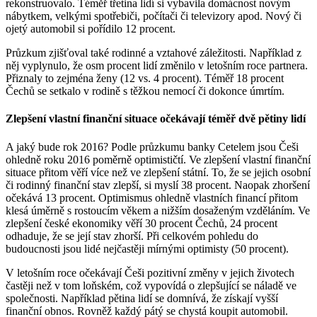
rekonstruovalo. Téměř třetina lidí si vybavila domácnost novým
nábytkem, velkými spotřebiči, počítači či televizory apod. Nový či
ojetý automobil si pořídilo 12 procent.
Průzkum zjišťoval také rodinné a vztahové záležitosti. Například z
něj vyplynulo, že osm procent lidí změnilo v letošním roce partnera.
Přiznaly to zejména ženy (12 vs. 4 procent). Téměř 18 procent
Čechů se setkalo v rodině s těžkou nemocí či dokonce úmrtím.
Zlepšení vlastní finanční situace očekávají téměř dvě pětiny lidí
A jaký bude rok 2016? Podle průzkumu banky Cetelem jsou Češi
ohledně roku 2016 poměrně optimističtí. Ve zlepšení vlastní finanční
situace přitom věří více než ve zlepšení státní. To, že se jejich osobní
či rodinný finanční stav zlepší, si myslí 38 procent. Naopak zhoršení
očekává 13 procent. Optimismus ohledně vlastních financí přitom
klesá úměrně s rostoucím věkem a nižším dosaženým vzděláním. Ve
zlepšení české ekonomiky věří 30 procent Čechů, 24 procent
odhaduje, že se její stav zhorší. Při celkovém pohledu do
budoucnosti jsou lidé nejčastěji mírnými optimisty (50 procent).
V letošním roce očekávají Češi pozitivní změny v jejich životech
častěji než v tom loňském, což vypovídá o zlepšující se náladě ve
společnosti. Například pětina lidí se domnívá, že získají vyšší
finanční obnos. Rovněž každý pátý se chystá koupit automobil.