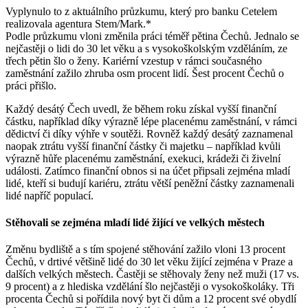
Vyplynulo to z aktuálního průzkumu, který pro banku Cetelem
realizovala agentura Stem/Mark.*
Podle průzkumu vloni změnila práci téměř pětina Čechů. Jednalo se
nejčastěji o lidi do 30 let věku a s vysokoškolským vzděláním, ze
třech pětin šlo o ženy. Kariérní vzestup v rámci současného
zaměstnání zažilo zhruba osm procent lidí. Šest procent Čechů o
práci přišlo.
Každý desátý Čech uvedl, že během roku získal vyšší finanční
částku, například díky výrazně lépe placenému zaměstnání, v rámci
dědictví či díky výhře v soutěži. Rovněž každý desátý zaznamenal
naopak ztrátu vyšší finanční částky či majetku – například kvůli
výrazně hůře placenému zaměstnání, exekuci, krádeži či živelní
události. Zatímco finanční obnos si na účet připsali zejména mladí
lidé, kteří si budují kariéru, ztrátu větší peněžní částky zaznamenali
lidé napříč populací.
Stěhovali se zejména mladí lidé žijící ve velkých městech
Změnu bydliště a s tím spojené stěhování zažilo vloni 13 procent
Čechů, v drtivé většině lidé do 30 let věku žijící zejména v Praze a
dalších velkých městech. Častěji se stěhovaly ženy než muži (17 vs.
9 procent) a z hlediska vzdělání šlo nejčastěji o vysokoškoláky. Tři
procenta Čechů si pořídila nový byt či dům a 12 procent své obydlí