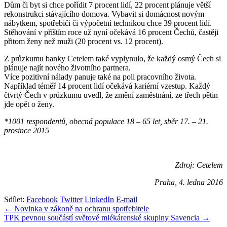
Dům či byt si chce pořídit 7 procent lidí, 22 procent plánuje větší
rekonstrukci stávajícího domova. Vybavit si domácnost novým
nábytkem, spotřebiči či výpočetní technikou chce 39 procent lidí.
Stěhování v příštím roce už nyní očekává 16 procent Čechů, častěji
přitom ženy než muži (20 procent vs. 12 procent).
Z průzkumu banky Cetelem také vyplynulo, že každý osmý Čech si
plánuje najít nového životního partnera.
Více pozitivní nálady panuje také na poli pracovního života.
Například téměř 14 procent lidí očekává kariérní vzestup. Každý
čtvrtý Čech v průzkumu uvedl, že změní zaměstnání, ze třech pětin
jde opět o ženy.
*1001 respondentů, obecná populace 18 – 65 let, sběr 17. – 21.
prosince 2015
Zdroj: Cetelem
Praha, 4. ledna 2016
Sdílet:
Facebook
Twitter
LinkedIn
E-mail
Navigace
← Novinka v zákoně na ochranu spotřebitele
TPK pevnou součástí světové mlékárenské skupiny Savencia →
pro