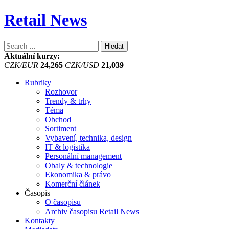
Retail News
Vyhledávání
Aktuální kurzy:
CZK/EUR
24,265
CZK/USD
21,039
Rubriky
Rozhovor
Trendy & trhy
Téma
Obchod
Sortiment
Vybavení, technika, design
IT & logistika
Personální management
Obaly & technologie
Ekonomika & právo
Komerční článek
Časopis
O časopisu
Archiv časopisu Retail News
Kontakty