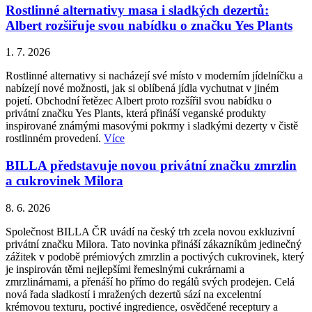
Rostlinné alternativy masa i sladkých dezertů:
Albert rozšiřuje svou nabídku o značku Yes Plants
1. 7. 2026
Rostlinné alternativy si nacházejí své místo v moderním jídelníčku a
nabízejí nové možnosti, jak si oblíbená jídla vychutnat v jiném
pojetí. Obchodní řetězec Albert proto rozšířil svou nabídku o
privátní značku Yes Plants, která přináší veganské produkty
inspirované známými masovými pokrmy i sladkými dezerty v čistě
rostlinném provedení.
Více
BILLA představuje novou privátní značku zmrzlin
a cukrovinek Milora
8. 6. 2026
Společnost BILLA ČR uvádí na český trh zcela novou exkluzivní
privátní značku Milora. Tato novinka přináší zákazníkům jedinečný
zážitek v podobě prémiových zmrzlin a poctivých cukrovinek, který
je inspirován těmi nejlepšími řemeslnými cukrárnami a
zmrzlinárnami, a přenáší ho přímo do regálů svých prodejen. Celá
nová řada sladkostí i mražených dezertů sází na excelentní
krémovou texturu, poctivé ingredience, osvědčené receptury a