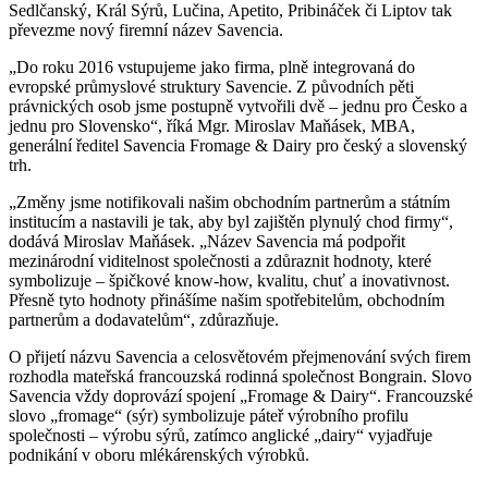
Sedlčanský, Král Sýrů, Lučina, Apetito, Pribináček či Liptov tak
převezme nový firemní název Savencia.
„Do roku 2016 vstupujeme jako firma, plně integrovaná do
evropské průmyslové struktury Savencie. Z původních pěti
právnických osob jsme postupně vytvořili dvě – jednu pro Česko a
jednu pro Slovensko“, říká Mgr. Miroslav Maňásek, MBA,
generální ředitel Savencia Fromage & Dairy pro český a slovenský
trh.
„Změny jsme notifikovali našim obchodním partnerům a státním
institucím a nastavili je tak, aby byl zajištěn plynulý chod firmy“,
dodává Miroslav Maňásek. „Název Savencia má podpořit
mezinárodní viditelnost společnosti a zdůraznit hodnoty, které
symbolizuje – špičkové know-how, kvalitu, chuť a inovativnost.
Přesně tyto hodnoty přinášíme našim spotřebitelům, obchodním
partnerům a dodavatelům“, zdůrazňuje.
O přijetí názvu Savencia a celosvětovém přejmenování svých firem
rozhodla mateřská francouzská rodinná společnost Bongrain. Slovo
Savencia vždy doprovází spojení „Fromage & Dairy“. Francouzské
slovo „fromage“ (sýr) symbolizuje páteř výrobního profilu
společnosti – výrobu sýrů, zatímco anglické „dairy“ vyjadřuje
podnikání v oboru mlékárenských výrobků.