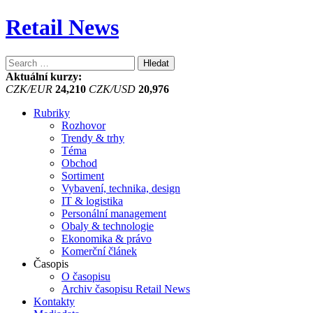
Retail News
Vyhledávání
Aktuální kurzy:
CZK/EUR
24,210
CZK/USD
20,976
Rubriky
Rozhovor
Trendy & trhy
Téma
Obchod
Sortiment
Vybavení, technika, design
IT & logistika
Personální management
Obaly & technologie
Ekonomika & právo
Komerční článek
Časopis
O časopisu
Archiv časopisu Retail News
Kontakty