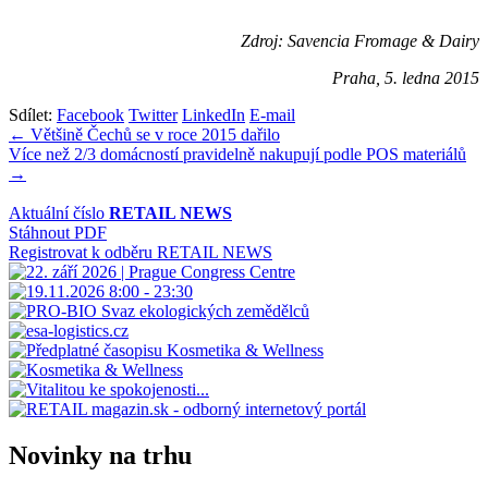
Zdroj: Savencia Fromage & Dairy
Praha, 5. ledna 2015
Sdílet:
Facebook
Twitter
LinkedIn
E-mail
Navigace
← Většině Čechů se v roce 2015 dařilo
Více než 2/3 domácností pravidelně nakupují podle POS materiálů
pro
→
příspěvek
Aktuální číslo
RETAIL NEWS
Stáhnout PDF
Registrovat k odběru RETAIL NEWS
Novinky na trhu