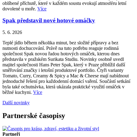
oblíbené příchutě, které v každém soustu evokují atmosféru letní
dovolené u moře.
Více
Spak představil nové hotové omáčky
5. 6. 2026
Teplé jídlo během několika minut, bez složité přípravy a bez
nutnosti dochucování. Právě na tuto potřebu reaguje rodinná
společnost Spak novou řadou hotových omáček, kterou dnes
představila v pražském Surikata Studiu. Novinky osobně uvedl
majitel společnosti Hans Peter Spak, který v Praze přiblížil další
směřování značky i letošní produktové portfolio. Čtyři varianty
Tomato, Curry, Creamy & Spicy a Mac & Cheese mají nabídnout
jednoduché řešení pro každodenní domácí vaření. Součástí setkání
byla také ochutnávka, která ukázala praktické využití omáček v
běžné kuchyni.
Více
Další novinky
Partnerské časopisy
Partneři