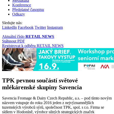
Mediadata
Konference
Předplatné časopisu
Odkazy
Sledujte nás:
LinkedIn
Facebook
Twitter
Instagram
Aktuální číslo
RETAIL NEWS
Stáhnout PDF
Registrovat k odběru RETAIL NEWS
TPK pevnou součástí světové
mlékárenské skupiny Savencia
Savencia Fromage & Dairy Czech Republic, a.s. – pod tímto novým
názvem vstupuje do roku 2016 jeden z nejvýznamnějších
tuzemských výrobců sýrů, společnost TPK, spol. s r.o. Firma se
sídlem v Hodoníně, výrobce silných strategických značek