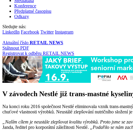
Mediadata
Konference
Předplatné časopisu
Odkazy
Sledujte nás:
LinkedIn
Facebook
Twitter
Instagram
Aktuální číslo
RETAIL NEWS
Stáhnout PDF
Registrovat k odběru RETAIL NEWS
V závodech Nestlé již trans-mastné kyselin
Na konci roku 2016 společnost Nestlé eliminovala vznik trans-mastný
chuťové vlastnosti výrobků. Neustálé zlepšování nutričního složení 
„Naším cílem je neustále zlepšovat kvalitu výrobků. Proto jsme se zavá
Janda, ředitel pro korporátní záležitosti Nestlé.
„Podařilo se nám zacho