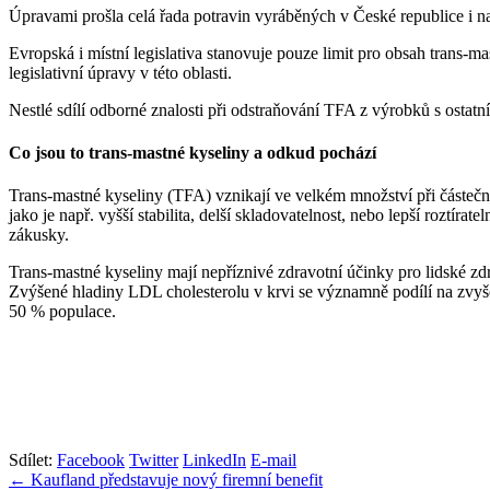
Úpravami prošla celá řada potravin vyráběných v České republice i 
Evropská i místní legislativa stanovuje pouze limit pro obsah trans-m
legislativní úpravy v této oblasti.
Nestlé sdílí odborné znalosti při odstraňování TFA z výrobků s ostat
Co jsou to trans-mastné kyseliny a odkud pochází
Trans-mastné kyseliny (TFA) vznikají ve velkém množství při částečném
jako je např. vyšší stabilita, delší skladovatelnost, nebo lepší roztír
zákusky.
Trans-mastné kyseliny mají nepříznivé zdravotní účinky pro lidské z
Zvýšené hladiny LDL cholesterolu v krvi se významně podílí na zvyšo
50 % populace.
Sdílet:
Facebook
Twitter
LinkedIn
E-mail
Navigace
← Kaufland představuje nový firemní benefit