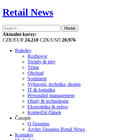
Retail News
Vyhledávání
Aktuální kurzy:
CZK/EUR
24,210
CZK/USD
20,976
Rubriky
Rozhovor
Trendy & trhy
Téma
Obchod
Sortiment
Vybavení, technika, design
IT & logistika
Personální management
Obaly & technologie
Ekonomika & právo
Komerční článek
Časopis
O časopisu
Archiv časopisu Retail News
Kontakty