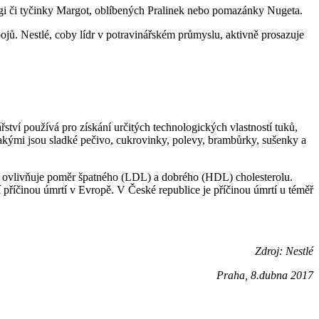
gi či tyčinky Margot, oblíbených Pralinek nebo pomazánky Nugeta.
pojů. Nestlé, coby lídr v potravinářském průmyslu, aktivně prosazuje
ství používá pro získání určitých technologických vlastností tuků,
ů, jakými jsou sladké pečivo, cukrovinky, polevy, brambůrky, sušenky a
ivě ovlivňuje poměr špatného (LDL) a dobrého (HDL) cholesterolu.
příčinou úmrtí v Evropě. V České republice je příčinou úmrtí u téměř
Zdroj: Nestlé
Praha, 8.dubna 2017