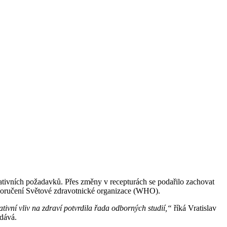
ativních požadavků. Přes změny v recepturách se podařilo zachovat
doporučení Světové zdravotnické organizace (WHO).
ativní vliv na zdraví potvrdila řada odborných studií,“
říká Vratislav
dává.