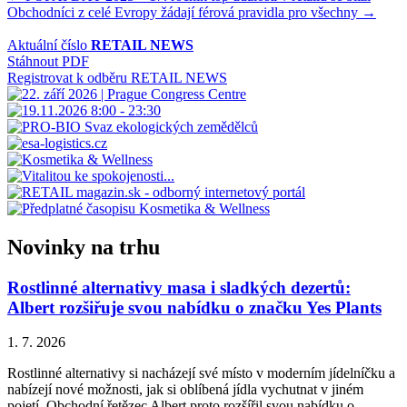
Obchodníci z celé Evropy žádají férová pravidla pro všechny →
pro
příspěvek
Aktuální číslo
RETAIL NEWS
Stáhnout PDF
Registrovat k odběru RETAIL NEWS
Novinky na trhu
Rostlinné alternativy masa i sladkých dezertů:
Albert rozšiřuje svou nabídku o značku Yes Plants
1. 7. 2026
Rostlinné alternativy si nacházejí své místo v moderním jídelníčku a
nabízejí nové možnosti, jak si oblíbená jídla vychutnat v jiném
pojetí. Obchodní řetězec Albert proto rozšířil svou nabídku o