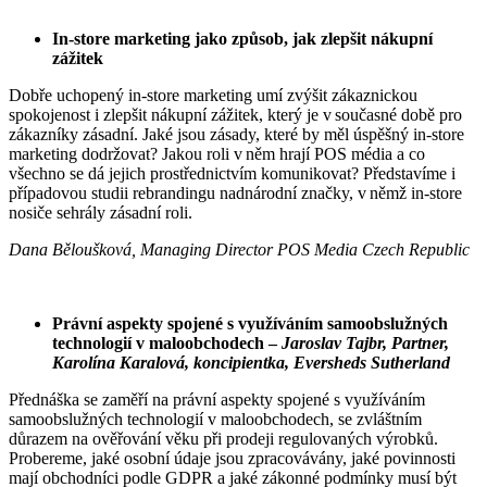
In-
store
marketing jako způsob, jak zlepšit nákupní
zážitek
Dobře uchopený in-store marketing umí zvýšit zákaznickou
spokojenost i zlepšit nákupní zážitek, který je v současné době pro
zákazníky zásadní. Jaké jsou zásady, které by měl úspěšný in-store
marketing dodržovat? Jakou roli v něm hrají POS média a co
všechno se dá jejich prostřednictvím komunikovat? Představíme i
případovou studii rebrandingu nadnárodní značky, v němž in-store
nosiče sehrály zásadní roli.
Dana
Běloušková
,
Managing
Director
POS Media Czech Republic
Právní aspekty spojené s využíváním samoobslužných
technologií v
maloobchodech
–
Jaroslav
Tajbr
, Partner,
Karolína Karalová, koncipientka,
Eversheds
Sutherland
Přednáška se zaměří na právní aspekty spojené s využíváním
samoobslužných technologií v maloobchodech, se zvláštním
důrazem na ověřování věku při prodeji regulovaných výrobků.
Probereme, jaké osobní údaje jsou zpracovávány, jaké povinnosti
mají obchodníci podle GDPR a jaké zákonné podmínky musí být