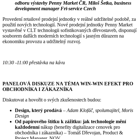
odboru výstavby Penny Market ČR, Miloš Šetka, business
development manager
Fri-service
Czech
Provedení retailové prodejní jednotky v reálné udržitelné podobě, za
použití nových technologií. Nové prodejní jednotky Penny Market
vystavěné v CLT technologii sofistikovaných dřevostaveb, disponují
souborem dalších moderních technologií s jasným důrazem na
ekonomiku provozu a udržitelný rozvoj.
10:
30
-11:
00
přestávka na kávu
PANELOVÁ DISKUZE NA TÉMA WIN-WIN EFEKT PRO
OBCHODNÍKA I ZÁKAZNÍKA
Diskutovat a hovořit o svých zkušenostech budou:
Design, který prodává
–
Adam Klofáč, spolumajitel, Moris
Design
Od papírového štítku k zážitku: jak technologie mění
každodenní
nákup (benefity digitalizace cenovek pro
obchodníka i zákazníka) – Tomáš Dřevojan, Product &
Project Manager, NOV