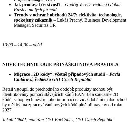
Jak prodávat čerstvost?
–
Ondřej Veselý, vedoucí Globus
Fresh
a malých formátů
Trendy v ochraně obchodů 24/7: efektivita, technologie,
spokojený zákazník
– Lukáš Pracný, Business Development
Manager, Securitas ČR
13:00 – 14:00
–
oběd
NOVÉ TECHNOLOGIE PŘINÁŠEJÍ NOVÁ PRAVIDLA
Migrace „2D kódy“, včetně případových studií –
Pavla
Cihlářová, ředitelka GS1 Czech Republic
Retail vstoupil do přechodného období: produkty mohou být
identifikovány pomocí stávajících kódů EAN-13 a současně 2D
kódů, schopných nést mnoho informací navíc. Globální maloobchod
by měl být na zpracovávání nových kódů plně připravený od roku
2027.
Jakub Cihlář, manažer GS1
BarCodes
, GS1 Czech Republic