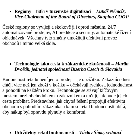
Regiony – lídři v tuzemské digitalizaci
–
Lukáš Němčík,
Vice-
Chairman
of
the
Board
of
Directors
, Skupina COOP
České regiony se vyvíjejí a skokově ji i oproti městům. 24/7
automatizované prodejny, AI predikce a security, automatické řízení
objednávek. Všechny tyto změny umožňují efektivní provoz
obchodů i mimo velká sídla.
Technologie jako cesta k zákaznické zkušenosti
–
Martin
Dvořák, jednatel společnosti
Bizerba
Czech & Slovakia
Budoucnost retailu není jen o prodeji – je o zážitku. Zákazníci dnes
chtějí více než jen zboží v košíku – očekávají rychlost, jednoduchost
a pohodlí na každém kroku. Technologie se stávají klíčovým
mostem mezi obchodníkem a zákazníkem a určují, jak bude jejich
cesta probíhat. Představíme, jak chytrá řešení propojují efektivitu
obchodu s pohodlím zákazníka a kam se retail budoucnosti ubírá,
aby nákup byl opravdu plynulý a komfortní.
Udržitelný retail budoucnosti
–
Václav Šíma, vedoucí