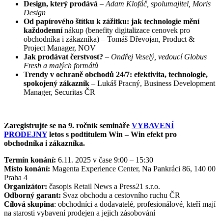
Design, který prodává
–
Adam Klofáč, spolumajitel, Moris
Design
Od papírového štítku k zážitku: jak technologie mění
každodenní
nákup (benefity digitalizace cenovek pro
obchodníka i zákazníka) – Tomáš Dřevojan, Product &
Project Manager, NOV
Jak prodávat čerstvost?
–
Ondřej Veselý, vedoucí Globus
Fresh
a malých formátů
Trendy v ochraně obchodů 24/7: efektivita, technologie,
spokojený zákazník
– Lukáš Pracný, Business Development
Manager, Securitas ČR
Zaregistrujte se na
9
. ročník semináře
VYBAVENÍ
PRODEJNY
letos s podtitulem
Win
–
Win
efekt
pro
obchodníka i
zákazníka.
Termín konání:
6.11. 2025 v čase 9:00 – 15:30
Místo konání:
Magenta Experience Center, Na Pankráci 86, 140 00
Praha 4
Organizátor:
časopis Retail News a Press21 s.r.o.
Odborný garant:
Svaz obchodu a cestovního ruchu ČR
Cílová skupina
: obchodníci a dodavatelé, profesionálové, kteří mají
na starosti vybavení prodejen a jejich zásobování