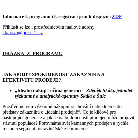
Informace k programu i k registraci jsou k dispozici
ZDE
Přihlásit se lze i prostřednictvím
mailové adresy
klanova@press21.cz
UKÁZKA Z
PROGRAM
U
JAK SPOJIT
SPOKOJENOST ZÁKAZNÍKA
A
EFEKTIVITU PRODEJE?
„Ideální nákup“ očima generací
–
Zdeněk Skála, jednatel
výzkumné a analytické agentury Skála a Šulc
Prostřednictvím výzkumů nákupního chování nahlédneme do
představ zákazníků o „ideální prodejně“. Co je klíčové pro
nastupující generace a jak se na budoucnosti prodejen může projevit
stárnutí populace? Porovnáme svět kamenných prodejen a rychle
rostoucí segment potravinářské e-commerce.