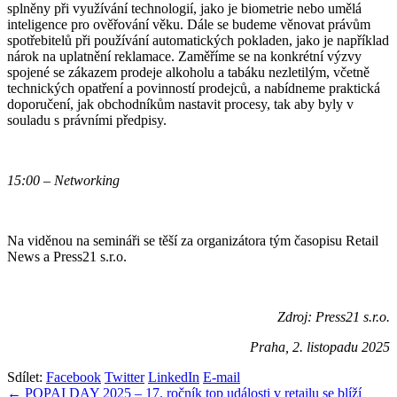
splněny při využívání technologií, jako je biometrie nebo umělá
inteligence pro ověřování věku. Dále se budeme věnovat právům
spotřebitelů při používání automatických pokladen, jako je například
nárok na uplatnění reklamace. Zaměříme se na konkrétní výzvy
spojené se zákazem prodeje alkoholu a tabáku nezletilým, včetně
technických opatření a povinností prodejců, a nabídneme praktická
doporučení, jak obchodníkům nastavit procesy, tak aby byly v
souladu s právními předpisy.
15:00 – Networking
Na viděnou na semináři se těší za organizátora tým časopisu Retail
News a Press21 s.r.o.
Zdroj: Press21 s.r.o.
Praha, 2. listopadu 2025
Sdílet:
Facebook
Twitter
LinkedIn
E-mail
Navigace
← POPAI DAY 2025 – 17. ročník top události v retailu se blíží