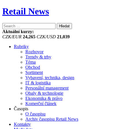
Retail News
Vyhledávání
Aktuální kurzy:
CZK/EUR
24,265
CZK/USD
21,039
Rubriky
Rozhovor
Trendy & trhy
Téma
Obchod
Sortiment
Vybavení, technika, design
IT & logistika
Personální management
Obaly & technologie
Ekonomika & právo
Komerční článek
Časopis
O časopisu
Archiv časopisu Retail News
Kontakty