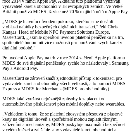
roce 2014 v rámci Apple Pay. Aktuálně tuto platformu využívají
vydavatelé karet a obchodníci v 18 evropských zemích. Ve Velké
Británii používá MDES již více než 70 % majitelů účtů u Apple Pay.
„MDES je hlavním důvodem pokroku, kterého jsme dosáhli
v oblasti nabídky bezpečných digitálních transakcí,“ řekl Chris
Kangas, Head of Mobile NFC Payment Solutions Europe,
MasterCard, „jakmile operátoři uvedou platební peněženku na trh,
spotřebitelé budou mít více možností pro používání svých karet v
digitální podobě.“
Po uvedení Apple Pay na trh v roce 2014 začlenil Apple platformu
MDES do své digitální peněženky, rychle ho následovaly i Samsung
Pay a Android Pay.
MasterCard se zároveň snaží zjednodušit přístup k tokenizaci pro
vydavatele karet a obchodníky všech velikostí, a to pomocí MDES
Express a MDES for Merchants (MDES pro obchodníky).
MDES také využívá nejrůznější způsoby k zaplacení od
automobilového příslušenství přes módní doplňky nebo wearables.
„Vzhledem k tomu, že se platební ekosystém přesouvá z plastové
karty na digitální úroveň a spotřebitelé mohou zaplatit různými
zařízeními a mechanizmy, MDES poskytuje maximální bezpečnost
v celém řetězci a zajišťuje, aby vydavatelé karet, obchodníci a