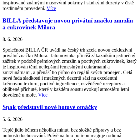
inspirované známými masovými pokrmy i sladkými dezerty v čistě
rostlinném provedení.
Více
BILLA představuje novou privátní značku zmrzlin
a cukrovinek Milora
8. 6. 2026
Společnost BILLA ČR uvádí na český trh zcela novou exkluzivní
privátní značku Milora. Tato novinka přináší zákazníkům jedinečný
zážitek v podobě prémiových zmrzlin a poctivých cukrovinek, který
je inspirován těmi nejlepšími řemeslnými cukrárnami a
zmrzlinárnami, a přenáší ho přímo do regálů svých prodejen. Celá
nová řada sladkostí i mražených dezertů sází na excelentní
krémovou texturu, poctivé ingredience, osvědčené receptury a
oblíbené příchutě, které v každém soustu evokují atmosféru letní
dovolené u moře.
Více
Spak představil nové hotové omáčky
5. 6. 2026
Teplé jídlo během několika minut, bez složité přípravy a bez
nutnosti dochucování. Právě na tuto potřebu reaguje rodinná