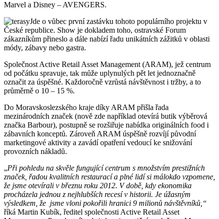
Marvel a Disney – AVENGERS.
Jde o vůbec první zastávku tohoto populárního projektu v
České republice. Show je dokladem toho, ostravské Forum
zákazníkům přineslo a dále nabízí řadu unikátních zážitků v oblasti
módy, zábavy nebo gastra.
Společnost Active Retail Asset Management (ARAM), jež centrum
od počátku spravuje, tak může uplynulých pět let jednoznačně
označit za úspěšné. Každoročně vzrůstá návštěvnost i tržby, a to
průměrně o 10 – 15 %.
Do Moravskoslezského kraje díky ARAM přišla řada
mezinárodních značek (nově zde například otevírá butik výběrová
značka Barbour), postupně se rozšiřuje nabídka originálních food i
zábavních konceptů. Zároveň ARAM úspěšně rozvíjí původní
marketingové aktivity a zavádí opatření vedoucí ke snižování
provozních nákladů.
„
Při pohledu na skvěle fungující centrum s množstvím prestižních
značek, řadou kvalitních restaurací a plné lidí si málokdo vzpomene,
že jsme otevírali v březnu roku 2012. V době, kdy ekonomika
procházela jednou z nejhlubších recesí v historii. Je úžasným
výsledkem, že jsme vloni pokořili hranici 9 milionů návštěvníků,“
říká Martin Kubík, ředitel společnosti Active Retail Asset