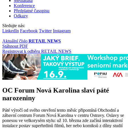
Mediadata
Konference
Předplatné časopisu
Odkazy
Sledujte nás:
LinkedIn
Facebook
Twitter
Instagram
Aktuální číslo
RETAIL NEWS
Stáhnout PDF
Registrovat k odběru RETAIL NEWS
OC Forum Nová Karolina slaví páté
narozeniny
Páté výročí od svého otevření tento měsíc připomíná Obchodní a
zábavní centrum Forum Nová Karolina v centru Ostravy. Oslavy se
ponesou ve velkorysém stylu: už 10. března zde začíná interaktivní
instalace postav superhrdinů filmů, her nebo komiksů z dílny studií