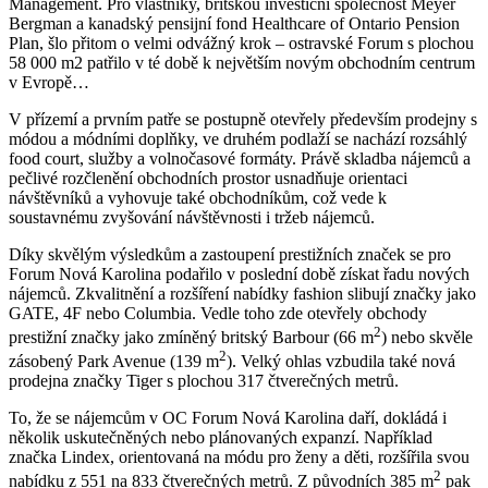
Management. Pro vlastníky, britskou investiční společnost Meyer
Bergman a kanadský pensijní fond Healthcare of Ontario Pension
Plan, šlo přitom o velmi odvážný krok – ostravské Forum s plochou
58 000 m2 patřilo v té době k největším novým obchodním centrum
v Evropě…
V přízemí a prvním patře se postupně otevřely především prodejny s
módou a módními doplňky, ve druhém podlaží se nachází rozsáhlý
food court, služby a volnočasové formáty. Právě skladba nájemců a
pečlivé rozčlenění obchodních prostor usnadňuje orientaci
návštěvníků a vyhovuje také obchodníkům, což vede k
soustavnému zvyšování návštěvnosti i tržeb nájemců.
Díky skvělým výsledkům a zastoupení prestižních značek se pro
Forum Nová Karolina podařilo v poslední době získat řadu nových
nájemců. Zkvalitnění a rozšíření nabídky fashion slibují značky jako
GATE, 4F nebo Columbia. Vedle toho zde otevřely obchody
2
prestižní značky jako zmíněný britský Barbour (66 m
) nebo skvěle
2
zásobený Park Avenue (139 m
). Velký ohlas vzbudila také nová
prodejna značky Tiger s plochou 317 čtverečných metrů.
To, že se nájemcům v OC Forum Nová Karolina daří, dokládá i
několik uskutečněných nebo plánovaných expanzí. Například
značka Lindex, orientovaná na módu pro ženy a děti, rozšířila svou
2
nabídku z 551 na 833 čtverečných metrů. Z původních 385 m
pak