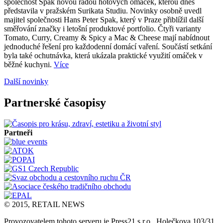
společnost Spak novou řadou hotových omáček, kterou dnes
představila v pražském Surikata Studiu. Novinky osobně uvedl
majitel společnosti Hans Peter Spak, který v Praze přiblížil další
směřování značky i letošní produktové portfolio. Čtyři varianty
Tomato, Curry, Creamy & Spicy a Mac & Cheese mají nabídnout
jednoduché řešení pro každodenní domácí vaření. Součástí setkání
byla také ochutnávka, která ukázala praktické využití omáček v
běžné kuchyni.
Více
Další novinky
Partnerské časopisy
Partneři
© 2015, RETAIL NEWS
Provozovatelem tohoto serveru je Press21 s.r.o., Holečkova 103/31,