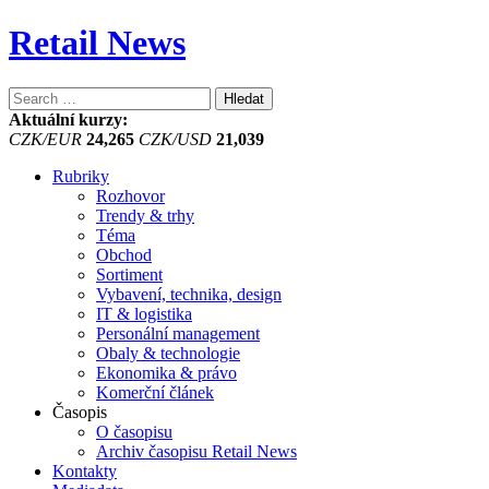
Retail News
Vyhledávání
Aktuální kurzy:
CZK/EUR
24,265
CZK/USD
21,039
Rubriky
Rozhovor
Trendy & trhy
Téma
Obchod
Sortiment
Vybavení, technika, design
IT & logistika
Personální management
Obaly & technologie
Ekonomika & právo
Komerční článek
Časopis
O časopisu
Archiv časopisu Retail News
Kontakty