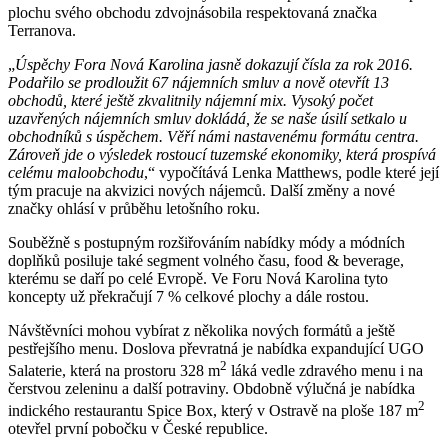
plochu svého obchodu zdvojnásobila respektovaná značka
Terranova.
„
Úspěchy Fora Nová Karolina jasně dokazují čísla za rok 2016.
Podařilo se prodloužit 67 nájemních smluv a nově otevřít 13
obchodů, které ještě zkvalitnily nájemní mix. Vysoký počet
uzavřených nájemních smluv dokládá, že se naše úsilí setkalo u
obchodníků s úspěchem. Věří námi nastavenému formátu centra.
Zároveň jde o výsledek rostoucí tuzemské ekonomiky, která prospívá
celému maloobchodu
,“ vypočítává Lenka Matthews, podle které její
tým pracuje na akvizici nových nájemců. Další změny a nové
značky ohlásí v průběhu letošního roku.
Souběžně s postupným rozšiřováním nabídky módy a módních
doplňků posiluje také segment volného času, food & beverage,
kterému se daří po celé Evropě. Ve Foru Nová Karolina tyto
koncepty už překračují 7 % celkové plochy a dále rostou.
Návštěvníci mohou vybírat z několika nových formátů a ještě
pestřejšího menu. Doslova převratná je nabídka expandující UGO
2
Salaterie, která na prostoru 328 m
láká vedle zdravého menu i na
čerstvou zeleninu a další potraviny. Obdobně výlučná je nabídka
2
indického restaurantu Spice Box, který v Ostravě na ploše 187 m
otevřel první pobočku v České republice.