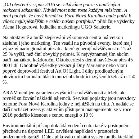
„
Od otevření v srpnu 2016 se setkáváme pouze s nadšenými
reakcemi zákazníků. Návštěvnost nám roste každým měsícem. A
není pochyb, že nový formát ve Foru Nová Karolina bude patřit k
vůbec nejúspěšnějším v celém našem portfoliu
,“ přibližuje výsledky
Alena Hegnerová, ředitelka marketingu UGO Salaterie.
Na atraktivitě a tudíž zlepšování výkonnosti centra má velkou
zásluhu i jeho marketing. Ten vsadil na původní eventy, které mají
výrazný nadregionální přesah a které generují návštěvnost o 15 až
25 % vyšší, než činí obvyklý průměr. K nejvýznamnějším akcím
patří namátkou každoroční Oktobeerfest s denní návštěvou přes 45
000 lidí. Obdobné výsledky vykazují Dny Marianne nebo vloni
poprvé doprovodil festival Art Of Light. I díky prodlouženým
otevíracím hodinám hlásili mnozí obchodníci zvýšení tržeb až o 150
%.
ARAM není jen garantem zvyšující se návštěvnosti a tržeb, ale
rovněž snižování nákladů nájemců. Servisní poplatky jsou navzdory
renomé Fora Nová Karolina jedny z nejnižších na trhu. A nadále se
daří nacházet rezervy: aktivním přístupem managementu se v roce
2016 podařilo klesnout s cenou energií o 10 %.
Environmentální přístup dokládá vedení centra také v postupném
přechodu na úsporné LED osvětlení například v prostorách
podzemních garáží. Dále aplikovalo unikátní systém antibakteriální