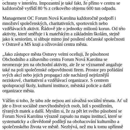
ochrany v interiéru. Impozantní je také fakt, že přímo v centru se
každoročně vytřídí 80 % z celkového objemu 600 tun odpadu.
Management OC Forum Nová Karolina každoročně podpoří i
množství společenských, charitativních, sportovních nebo
vzdělávacích aktivit. Řádově jde o jednotky milionů korun. Od této
aktivity, které směřuje i k mateřským a základním školám, stejně
jako k seniorům, si slibuje mimo jiné posílení občanské společnosti
v Ostravě a MS kraji a oživování centra města.
„Jako zástupce města Ostravy velmi oceňuji, že působnost
Obchodního a zábavního centra Forum Nová Karolina se
neomezuje jen na obchodní aktivity, ale že se významně angažuje
také na poli společenské odpovědnosti firem. Prostor pro pořádání
svých akcí nebo jejich propagaci zde nacházejí nejrůznější
neziskové, charitativní a vzdělávací organizace. S centrem
spolupracují školy, kulturní instituce, městská policie a další
organizace města.
Vážím si toho, že tabu zde nejsou ani závažná sociální témata. Ať už
jde o život sociálně znevýhodněných osob, lidí s postižením,
týraných matek a další. Myslím si, že za pět let svého působení se
Forum Nová Karolina výrazně zapsalo na mapu institucí, které se
systematicky a cílevědomě podílejí na obohacování kulturního a
společenského života ve městě. Nezbývá, než mu k tomu upřímně