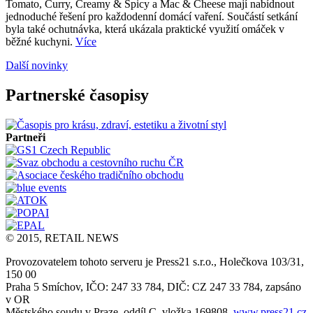
Tomato, Curry, Creamy & Spicy a Mac & Cheese mají nabídnout
jednoduché řešení pro každodenní domácí vaření. Součástí setkání
byla také ochutnávka, která ukázala praktické využití omáček v
běžné kuchyni.
Více
Další novinky
Partnerské časopisy
Partneři
© 2015, RETAIL NEWS
Provozovatelem tohoto serveru je Press21 s.r.o., Holečkova 103/31,
150 00
Praha 5 Smíchov, IČO: 247 33 784, DIČ: CZ 247 33 784, zapsáno
v OR
Městského soudu v Praze, oddíl C, vložka 169808,
www.press21.cz