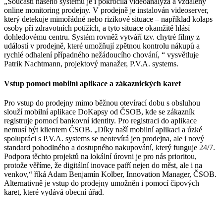
„Součástí našeho systému je i pokročilá videoanalýza a vzdálený
online monitoring prodejny. V prodejně je instalován videoserver,
který detekuje mimořádné nebo rizikové situace – například kolaps
osoby při zdravotních potížích, a tyto situace okamžitě hlásí
dohledovému centru. Systém rovněž vytváří tzv. chytré filmy z
událostí v prodejně, které umožňují zpětnou kontrolu nákupů a
rychlé odhalení případného nežádoucího chování, “ vysvětluje
Patrik Nachtmann, projektový manažer, P.V.A. systems.
Vstup pomocí mobilní aplikace a zákaznických karet
Pro vstup do prodejny mimo běžnou otevírací dobu s obsluhou
slouží mobilní aplikace DoKapsy od ČSOB, kde se zákazník
registruje pomocí bankovní identity. Pro registraci do aplikace
nemusí být klientem ČSOB. „Díky naší mobilní aplikaci a úzké
spolupráci s P.V.A. systems se neotevírá jen prodejna, ale i nový
standard pohodlného a dostupného nakupování, který funguje 24/7.
Podpora těchto projektů na lokální úrovni je pro nás prioritou,
protože věříme, že digitální inovace patří nejen do měst, ale i na
venkov,“ říká Adam Benjamín Kolber, Innovation Manager, ČSOB.
Alternativně je vstup do prodejny umožněn i pomocí čipových
karet, které vydává obecní úřad.