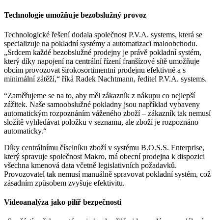
Technologie umožňuje bezobslužný provoz
Technologické řešení dodala společnost P.V.A. systems, která se
specializuje na pokladní systémy a automatizaci maloobchodu.
„Srdcem každé bezobslužné prodejny je právě pokladní systém,
který díky napojení na centrální řízení franšízové sítě umožňuje
obcím provozovat širokosortimentní prodejnu efektivně a s
minimální zátěží,“ říká Radek Nachtmann, ředitel P.V.A. systems.
“Zaměřujeme se na to, aby měl zákazník z nákupu co nejlepší
zážitek. Naše samoobslužné pokladny jsou například vybaveny
automatickým rozpoznáním váženého zboží – zákazník tak nemusí
složitě vyhledávat položku v seznamu, ale zboží je rozpoznáno
automaticky.“
Díky centrálnímu číselníku zboží v systému B.O.S.S. Enterprise,
který spravuje společnost Makro, má obecní prodejna k dispozici
všechna kmenová data včetně legislativních požadavků.
Provozovatel tak nemusí manuálně spravovat pokladní systém, což
zásadním způsobem zvyšuje efektivitu.
Videoanalýza jako pilíř bezpečnosti