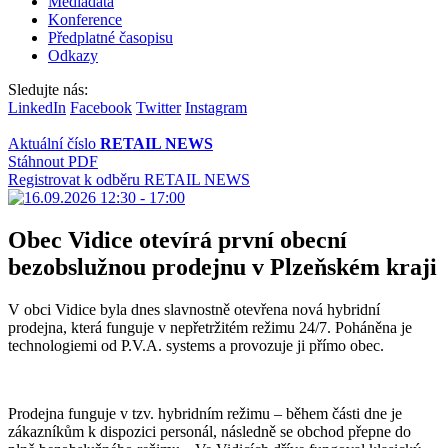
Mediadata
Konference
Předplatné časopisu
Odkazy
Sledujte nás:
LinkedIn
Facebook
Twitter
Instagram
Aktuální číslo
RETAIL NEWS
Stáhnout PDF
Registrovat k odběru RETAIL NEWS
Obec Vidice otevírá první obecní
bezobslužnou prodejnu v Plzeňském kraji
V obci Vidice byla dnes slavnostně otevřena nová hybridní
prodejna, která funguje v nepřetržitém režimu 24/7. Poháněna je
technologiemi od P.V.A. systems a provozuje ji přímo obec.
Prodejna funguje v tzv. hybridním režimu – během části dne je
zákazníkům k dispozici personál, následně se obchod přepne do