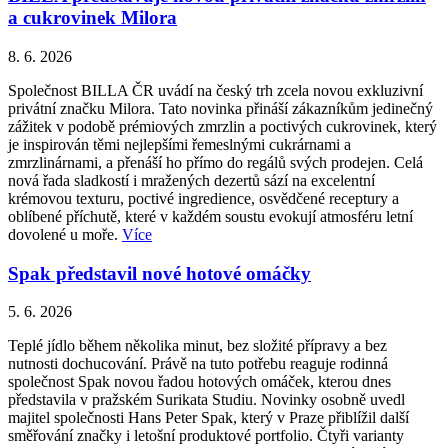
a cukrovinek Milora
8. 6. 2026
Společnost BILLA ČR uvádí na český trh zcela novou exkluzivní
privátní značku Milora. Tato novinka přináší zákazníkům jedinečný
zážitek v podobě prémiových zmrzlin a poctivých cukrovinek, který
je inspirován těmi nejlepšími řemeslnými cukrárnami a
zmrzlinárnami, a přenáší ho přímo do regálů svých prodejen. Celá
nová řada sladkostí i mražených dezertů sází na excelentní
krémovou texturu, poctivé ingredience, osvědčené receptury a
oblíbené příchutě, které v každém soustu evokují atmosféru letní
dovolené u moře.
Více
Spak představil nové hotové omáčky
5. 6. 2026
Teplé jídlo během několika minut, bez složité přípravy a bez
nutnosti dochucování. Právě na tuto potřebu reaguje rodinná
společnost Spak novou řadou hotových omáček, kterou dnes
představila v pražském Surikata Studiu. Novinky osobně uvedl
majitel společnosti Hans Peter Spak, který v Praze přiblížil další
směřování značky i letošní produktové portfolio. Čtyři varianty