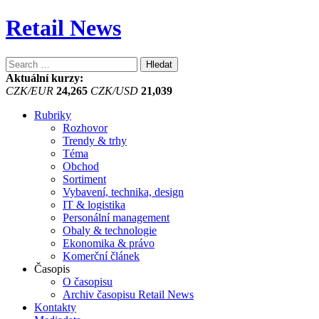
Retail News
Vyhledávání
Aktuální kurzy:
CZK/EUR
24,265
CZK/USD
21,039
Rubriky
Rozhovor
Trendy & trhy
Téma
Obchod
Sortiment
Vybavení, technika, design
IT & logistika
Personální management
Obaly & technologie
Ekonomika & právo
Komerční článek
Časopis
O časopisu
Archiv časopisu Retail News
Kontakty