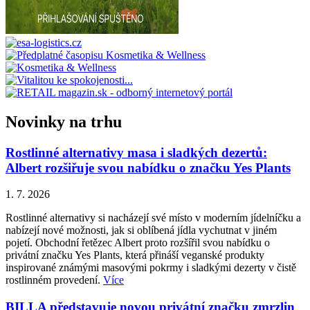
Novinky na trhu
Rostlinné alternativy masa i sladkých dezertů:
Albert rozšiřuje svou nabídku o značku Yes Plants
1. 7. 2026
Rostlinné alternativy si nacházejí své místo v moderním jídelníčku a
nabízejí nové možnosti, jak si oblíbená jídla vychutnat v jiném
pojetí. Obchodní řetězec Albert proto rozšířil svou nabídku o
privátní značku Yes Plants, která přináší veganské produkty
inspirované známými masovými pokrmy i sladkými dezerty v čistě
rostlinném provedení.
Více
BILLA představuje novou privátní značku zmrzlin