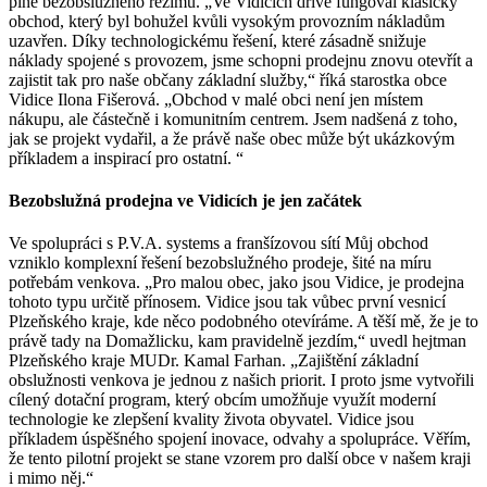
plně bezobslužného režimu. „Ve Vidicích dříve fungoval klasický
obchod, který byl bohužel kvůli vysokým provozním nákladům
uzavřen. Díky technologickému řešení, které zásadně snižuje
náklady spojené s provozem, jsme schopni prodejnu znovu otevřít a
zajistit tak pro naše občany základní služby,“ říká starostka obce
Vidice Ilona Fišerová. „Obchod v malé obci není jen místem
nákupu, ale částečně i komunitním centrem. Jsem nadšená z toho,
jak se projekt vydařil, a že právě naše obec může být ukázkovým
příkladem a inspirací pro ostatní. “
Bezobslužná prodejna ve Vidicích je jen začátek
Ve spolupráci s P.V.A. systems a franšízovou sítí Můj obchod
vzniklo komplexní řešení bezobslužného prodeje, šité na míru
potřebám venkova. „Pro malou obec, jako jsou Vidice, je prodejna
tohoto typu určitě přínosem. Vidice jsou tak vůbec první vesnicí
Plzeňského kraje, kde něco podobného otevíráme. A těší mě, že je to
právě tady na Domažlicku, kam pravidelně jezdím,“ uvedl hejtman
Plzeňského kraje MUDr. Kamal Farhan. „Zajištění základní
obslužnosti venkova je jednou z našich priorit. I proto jsme vytvořili
cílený dotační program, který obcím umožňuje využít moderní
technologie ke zlepšení kvality života obyvatel. Vidice jsou
příkladem úspěšného spojení inovace, odvahy a spolupráce. Věřím,
že tento pilotní projekt se stane vzorem pro další obce v našem kraji
i mimo něj.“