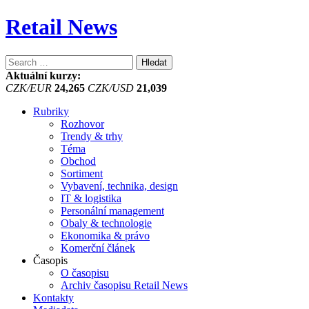
Retail News
Vyhledávání
Aktuální kurzy:
CZK/EUR
24,265
CZK/USD
21,039
Rubriky
Rozhovor
Trendy & trhy
Téma
Obchod
Sortiment
Vybavení, technika, design
IT & logistika
Personální management
Obaly & technologie
Ekonomika & právo
Komerční článek
Časopis
O časopisu
Archiv časopisu Retail News
Kontakty