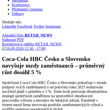
Mediadata
Konference
Předplatné časopisu
Odkazy
Sledujte nás:
LinkedIn
Facebook
Twitter
Instagram
Aktuální číslo
RETAIL NEWS
Stáhnout PDF
Registrovat k odběru RETAIL NEWS
Coca-Cola HBC Česko a Slovensko
navyšuje mzdy zaměstnanců – průměrný
růst dosáhl 5 %
Společnost Coca-Cola HBC Česko a Slovensko pokračuje v trendu
podpory svých zaměstnanců a od poloviny roku 2025 realizovala
navýšení platů v průměru o 5 %. Tento krok potvrzuje dlouhodobou
strategii společnosti zaměřenou na spravedlivé ohodnocení
pracovního výkonu a investice do lidských zdrojů. Paralelně s
růstem mezd firma inovovala portfolio zaměstnaneckých výhod a
rozšířila spektrum poradenských služeb.