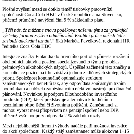
Plošné zvýšení mezd se dotklo téměř tisícovky pracovníků
společnosti Coca-Cola HBC v České republice a na Slovensku,
přičemž průměrné navýšení činí 5 % základního platu.
„Těší nás, že můžeme znovu poděkovat našemu týmu za vynikající
výsledky formou zvýšení odměňování. Kvalitní práce našich lidí si
zaslouží adekvátní uznání,“
říká Markéta Pavelková, regionální HR
ředitelka Coca-Cola HBC.
Integrace značky Finlandia do firemního portfolia přinesla rozšíření
obchodních aktivit a posílení specializovaného týmu pro oblast
prémiových alkoholických nápojů. Úspěšné začlenění této značky a
konsolidace pozice na trhu zůstává jednou z klíčových strategických
priorit. Společnost kontinuálně optimalizuje strukturu
zaměstnaneckých benefitů tak, aby odpovídala současným tržním
podmínkám a nabízela zaměstnancům efektivní nástroje pro finanční
plánování. Novinkou je podpora Dlouhodobého investičního
produktu (DIP), který představuje alternativu k tradičnímu
penzijnímu připojištění či životnímu pojištění. Zaměstnanci si
mohou vybrat mezi příspěvkem na penzijní spoření nebo DIP,
přičemž výše podpory odpovídá 2 % základní mzdy.
Mezi nejoblíbenější firemní výhody nadále patří možnost investice
do akcií společnosti. Každý stálý zaměstnanec může alokovat 1–15