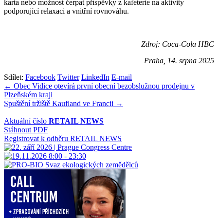
karta nebo možnost čerpat příspěvky z kafeterie na aktivity
podporující relaxaci a vnitřní rovnováhu.
Zdroj: Coca-Cola HBC
Praha, 14. srpna 2025
Sdílet:
Facebook
Twitter
LinkedIn
E-mail
Navigace
← Obec Vidice otevírá první obecní bezobslužnou prodejnu v
Plzeňském kraji
pro
Spuštění tržiště Kaufland ve Francii →
příspěvek
Aktuální číslo
RETAIL NEWS
Stáhnout PDF
Registrovat k odběru RETAIL NEWS