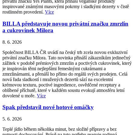
privátní značku Yes Plants, která přináší veganské produkty
inspirované známými masovými pokrmy i sladkými dezerty v čistě
rostlinném provedení.
Více
BILLA představuje novou privátní značku zmrzlin
a cukrovinek Milora
8. 6. 2026
Společnost BILLA ČR uvádí na český trh zcela novou exkluzivní
privátní značku Milora. Tato novinka přináší zákazníkům jedinečný
zážitek v podobě prémiových zmrzlin a poctivých cukrovinek, který
je inspirován těmi nejlepšími řemeslnými cukrárnami a
zmrzlinárnami, a přenáší ho přímo do regálů svých prodejen. Celá
nová řada sladkostí i mražených dezertů sází na excelentní
krémovou texturu, poctivé ingredience, osvědčené receptury a
oblíbené příchutě, které v každém soustu evokují atmosféru letní
dovolené u moře.
Více
Spak představil nové hotové omáčky
5. 6. 2026
Teplé jídlo během několika minut, bez složité přípravy a bez
nutnosti dochucování. Právě na tuto potřebu reaguje rodinná