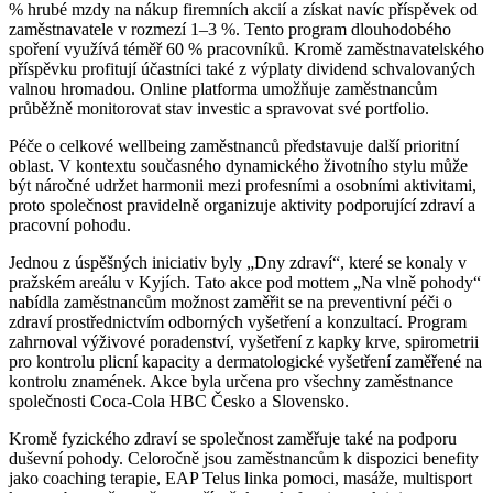
% hrubé mzdy na nákup firemních akcií a získat navíc příspěvek od
zaměstnavatele v rozmezí 1–3 %. Tento program dlouhodobého
spoření využívá téměř 60 % pracovníků. Kromě zaměstnavatelského
příspěvku profitují účastníci také z výplaty dividend schvalovaných
valnou hromadou. Online platforma umožňuje zaměstnancům
průběžně monitorovat stav investic a spravovat své portfolio.
Péče o celkové wellbeing zaměstnanců představuje další prioritní
oblast. V kontextu současného dynamického životního stylu může
být náročné udržet harmonii mezi profesními a osobními aktivitami,
proto společnost pravidelně organizuje aktivity podporující zdraví a
pracovní pohodu.
Jednou z úspěšných iniciativ byly „Dny zdraví“, které se konaly v
pražském areálu v Kyjích. Tato akce pod mottem „Na vlně pohody“
nabídla zaměstnancům možnost zaměřit se na preventivní péči o
zdraví prostřednictvím odborných vyšetření a konzultací. Program
zahrnoval výživové poradenství, vyšetření z kapky krve, spirometrii
pro kontrolu plicní kapacity a dermatologické vyšetření zaměřené na
kontrolu znamének. Akce byla určena pro všechny zaměstnance
společnosti Coca-Cola HBC Česko a Slovensko.
Kromě fyzického zdraví se společnost zaměřuje také na podporu
duševní pohody. Celoročně jsou zaměstnancům k dispozici benefity
jako coaching terapie, EAP Telus linka pomoci, masáže, multisport