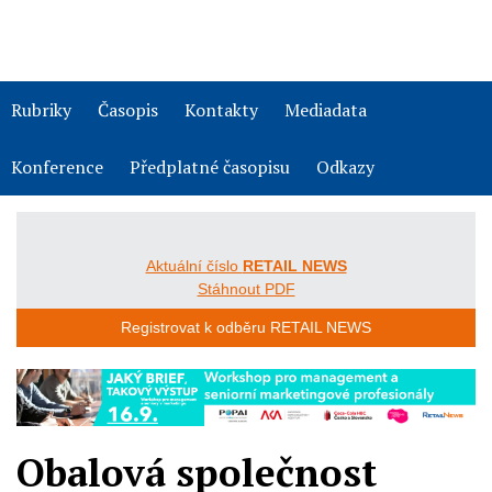
Rubriky
Časopis
Kontakty
Mediadata
Konference
Předplatné časopisu
Odkazy
Aktuální číslo
RETAIL NEWS
Stáhnout PDF
Registrovat k odběru RETAIL NEWS
Obalová společnost