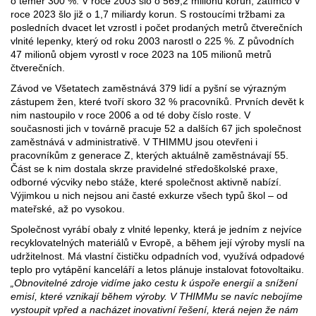
o téměř 300 %. V roce 2003 šlo o 569,2 milionů korun, zatímco v
roce 2023 šlo již o 1,7 miliardy korun. S rostoucími tržbami za
posledních dvacet let vzrostl i počet prodaných metrů čtverečních
vlnité lepenky, který od roku 2003 narostl o 225 %. Z původních
47 milionů objem vyrostl v roce 2023 na 105 milionů metrů
čtverečních.
Závod ve Všetatech zaměstnává 379 lidí a pyšní se výrazným
zástupem žen, které tvoří skoro 32 % pracovníků. Prvních devět k
nim nastoupilo v roce 2006 a od té doby číslo roste. V
současnosti jich v továrně pracuje 52 a dalších 67 jich společnost
zaměstnává v administrativě. V THIMMU jsou otevřeni i
pracovníkům z generace Z, kterých aktuálně zaměstnávají 55.
Část se k nim dostala skrze pravidelné středoškolské praxe,
odborné výcviky nebo stáže, které společnost aktivně nabízí.
Výjimkou u nich nejsou ani časté exkurze všech typů škol – od
mateřské, až po vysokou.
Společnost vyrábí obaly z vlnité lepenky, která je jedním z nejvíce
recyklovatelných materiálů v Evropě, a během její výroby myslí na
udržitelnost. Má vlastní čističku odpadních vod, využívá odpadové
teplo pro vytápění kanceláří a letos plánuje instalovat fotovoltaiku.
„Obnovitelné zdroje vidíme jako cestu k úspoře energií a snížení
emisí, které vznikají během výroby. V THIMMu se navíc nebojíme
vystoupit vpřed a nacházet inovativní řešení, která nejen že nám