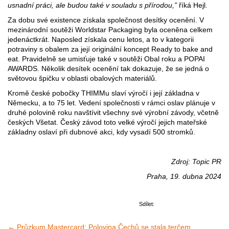
usnadní práci, ale budou také v souladu s přírodou,”
říká Hejl
.
Za dobu své existence získala společnost desítky ocenění. V
mezinárodní soutěži Worldstar Packaging byla oceněna celkem
jedenáctkrát. Naposled získala cenu letos, a to v kategorii
potraviny s obalem za její originální koncept Ready to bake and
eat. Pravidelně se umisťuje také v soutěži Obal roku a POPAI
AWARDS. Několik desítek ocenění tak dokazuje, že se jedná o
světovou špičku v oblasti obalových materiálů.
Kromě české pobočky THIMMu slaví výročí i její základna v
Německu, a to 75 let. Vedení společnosti v rámci oslav plánuje v
druhé polovině roku navštívit všechny své výrobní závody, včetně
českých Všetat. Český závod toto velké výročí jejich mateřské
základny oslaví při dubnové akci, kdy vysadí 500 stromků.
Zdroj: Topic PR
Praha, 19. dubna 2024
Sdílet:
← Průzkum Mastercard: Polovina Čechů se stala terčem