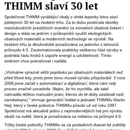
THIMM slaví 30 let
Společnost THIMM vyrábějící obaly z vlnité lepenky letos slaví
jubilejních 30 let na českém trhu. Za tu dobu posbírala desítky
mezinárodních prestižních ocenění za inovativní obalová řešení i
design a stala se jedním z průkopníků využití ekologických
obalových materiálů a moderních technologií ve výrobě. Na
českém trhu je dlouhodobě považována za jednoho z tahounů
průmyslu 4.0. Zautomatizovala prakticky veškerou část výroby a
podnikla řadu kroků k úspoře energií a udržitelnosti. Tímto
směrem chce pokračovat i nadále.
„Vnímáme výrazně větší poptávku po obalových materiálech než
před třiceti lety, proto jsme tomu museli výrobu přizpůsobit. V roce
2008 jsme začali s automatizací a digitalizací, která nám celý
proces značně usnadnila. Nejen, že ho zrychlila, ale také
nahradila těžkou manuální práci, kterou do té doby zastávali naši
zaměstnanci,”
shrnuje generální ředitel a jednatel THIMMu Martin
Hejl, který v české pobočce THIMMu působí už od roku 1997.
Společnost má aktuálně jednu z nejmodernějších hal pro výrobu
obalů na světě, která je považována za reklamu na průmysl 4.0.
Tržby české pobočky THIMMu se za posledních dvacet let zvětšily