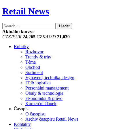
Retail News
Vyhledávání
Aktuální kurzy:
CZK/EUR
24,265
CZK/USD
21,039
Rubriky
Rozhovor
Trendy & trhy
Téma
Obchod
Sortiment
Vybavení, technika, design
IT & logistika
Personální management
Obaly & technologie
Ekonomika & právo
Komerční článek
Časopis
O časopisu
Archiv časopisu Retail News
Kontakty