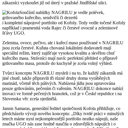
zákazníci vyzkoušet již od úterý v pražské Jindřišské ulici.
Součástí nabídky NAGRILU je vedle polévek,
grilovaného kuřecího, sendvičů či dezertů
i kompletní nápojové portfolio od Kofoly. Tedy vedle točené Kofoly
například i pramenitá voda Rajec či čerstvé ovocné a zeleninové
šťávy UGO.
Zelenina, ovoce, pečivo, ale i kuřecí maso používané v NAGRILU
jsou zcela čerstvé. Kuřata chovaná lokálními dodavateli mají
speciální režim, který zajišťuje vysokou kvalitu a skvělou chuť
kuřecího masa. Strávníci mají navíc perfektní přehled o přípravě
grilovaného masa, protože do kuchyně je zcela volný výhled.
Tvůrci konceptu NAGRILU mysleli i na to, že každý zákazník má
jiné chutě, takže připravili tři různé druhy doma vyráběných
marinád, včetně těch pálivých. Nabízená jídla jsou upravována
pouze grilováním, pečením či vařením. NAGRILU dokonce nabízí
inovaci ve formě pečených hranolek, což je v České republice i na
Slovensku věc zcela ojedinělá.
Jannis Samaras, generální ředitel společnosti Kofola přibližuje, co
předcházelo vývoji nového konceptu: „Díky tvrdé práci v minulých
letech máme nyní nejkomplexnější portfolio nealko nápojů, naše
značka UGO nás zase hodně naučila o zdravějších nápojích i o