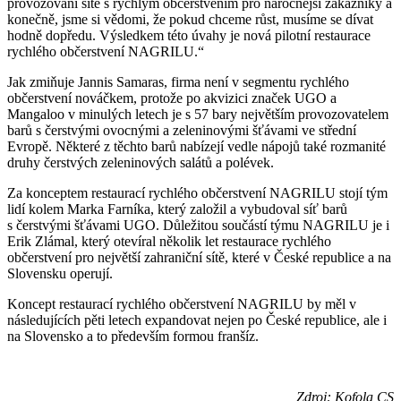
provozování sítě s rychlým občerstvením pro náročnější zákazníky a
konečně, jsme si vědomi, že pokud chceme růst, musíme se dívat
hodně dopředu. Výsledkem této úvahy je nová pilotní restaurace
rychlého občerstvení NAGRILU.“
Jak zmiňuje Jannis Samaras, firma není v segmentu rychlého
občerstvení nováčkem, protože po akvizici značek UGO a
Mangaloo v minulých letech je s 57 bary největším provozovatelem
barů s čerstvými ovocnými a zeleninovými šťávami ve střední
Evropě. Některé z těchto barů nabízejí vedle nápojů také rozmanité
druhy čerstvých zeleninových salátů a polévek.
Za konceptem restaurací rychlého občerstvení NAGRILU stojí tým
lidí kolem Marka Farníka, který založil a vybudoval síť barů
s čerstvými šťávami UGO. Důležitou součástí týmu NAGRILU je i
Erik Zlámal, který otevíral několik let restaurace rychlého
občerstvení pro největší zahraniční sítě, které v České republice a na
Slovensku operují.
Koncept restaurací rychlého občerstvení NAGRILU by měl v
následujících pěti letech expandovat nejen po České republice, ale i
na Slovensko a to především formou franšíz.
Zdroj: Kofola CS