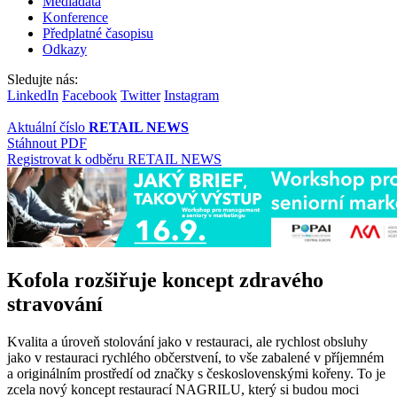
Mediadata
Konference
Předplatné časopisu
Odkazy
Sledujte nás:
LinkedIn
Facebook
Twitter
Instagram
Aktuální číslo
RETAIL NEWS
Stáhnout PDF
Registrovat k odběru RETAIL NEWS
Kofola rozšiřuje koncept zdravého
stravování
Kvalita a úroveň stolování jako v restauraci, ale rychlost obsluhy
jako v restauraci rychlého občerstvení, to vše zabalené v příjemném
a originálním prostředí od značky s československými kořeny.
To je
zcela nový koncept restaurací NAGRILU, který si budou moci