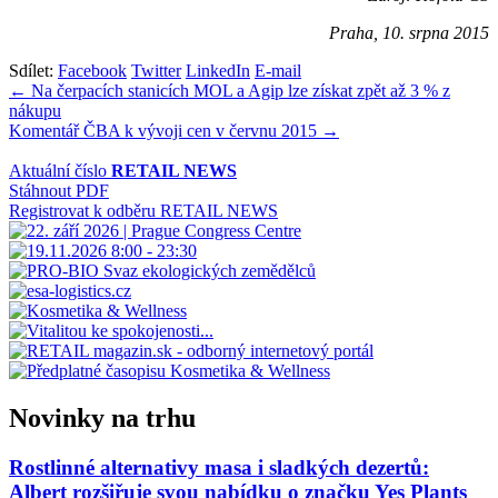
Praha, 10. srpna 2015
Sdílet:
Facebook
Twitter
LinkedIn
E-mail
Navigace
← Na čerpacích stanicích MOL a Agip lze získat zpět až 3 % z
nákupu
pro
Komentář ČBA k vývoji cen v červnu 2015 →
příspěvek
Aktuální číslo
RETAIL NEWS
Stáhnout PDF
Registrovat k odběru RETAIL NEWS
Novinky na trhu
Rostlinné alternativy masa i sladkých dezertů:
Albert rozšiřuje svou nabídku o značku Yes Plants