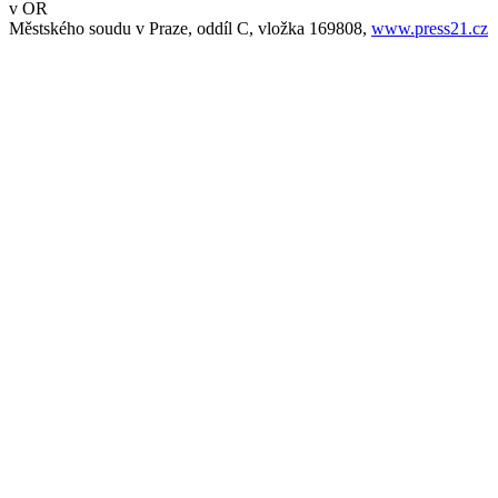
v OR
Městského soudu v Praze, oddíl C, vložka 169808,
www.press21.cz