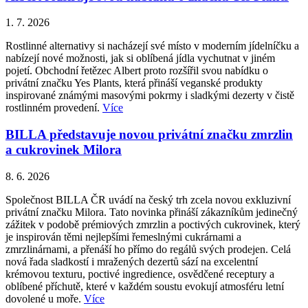
1. 7. 2026
Rostlinné alternativy si nacházejí své místo v moderním jídelníčku a
nabízejí nové možnosti, jak si oblíbená jídla vychutnat v jiném
pojetí. Obchodní řetězec Albert proto rozšířil svou nabídku o
privátní značku Yes Plants, která přináší veganské produkty
inspirované známými masovými pokrmy i sladkými dezerty v čistě
rostlinném provedení.
Více
BILLA představuje novou privátní značku zmrzlin
a cukrovinek Milora
8. 6. 2026
Společnost BILLA ČR uvádí na český trh zcela novou exkluzivní
privátní značku Milora. Tato novinka přináší zákazníkům jedinečný
zážitek v podobě prémiových zmrzlin a poctivých cukrovinek, který
je inspirován těmi nejlepšími řemeslnými cukrárnami a
zmrzlinárnami, a přenáší ho přímo do regálů svých prodejen. Celá
nová řada sladkostí i mražených dezertů sází na excelentní
krémovou texturu, poctivé ingredience, osvědčené receptury a
oblíbené příchutě, které v každém soustu evokují atmosféru letní
dovolené u moře.
Více