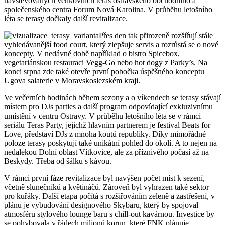
navštěvovaných venkovních teras ostravského obchodního a
společenského centra Forum Nová Karolina. V průběhu letošního
léta se terasy dočkaly další revitalizace.
Přes den tak přirozeně rozšiřují stále
vyhledávanější food court, který zlepšuje servis a rozrůstá se o nové
koncepty. V nedávné době například o bistro Spicebox,
vegetariánskou restauraci Vegg-Go nebo hot dogy z Parky’s. Na
konci srpna zde také otevře první pobočka úspěšného konceptu
Ugova salaterie v Moravskoslezském kraji.
Ve večerních hodinách během sezony a o víkendech se terasy stávají
místem pro DJs parties a další program odpovídající exkluzivnímu
umístění v centru Ostravy. V průběhu letošního léta se v rámci
seriálu Teras Party, jejichž hlavním partnerem je festival Beats for
Love, představí DJs z mnoha koutů republiky. Díky mimořádné
poloze terasy poskytují také unikátní pohled do okolí. A to nejen na
nedalekou Dolní oblast Vítkovice, ale za příznivého počasí až na
Beskydy. Třeba od šálku s kávou.
V rámci první fáze revitalizace byl navýšen počet míst k sezení,
včetně slunečníků a květináčů. Zároveň byl vyhrazen také sektor
pro kuřáky. Další etapa počítá s rozšiřováním zeleně a zastřešení, v
plánu je vybudování designového Skybaru, který by spojoval
atmosféru stylového lounge baru s chill-out kavárnou. Investice by
se pohybovala v řádech milionů korun, které FNK plánuje