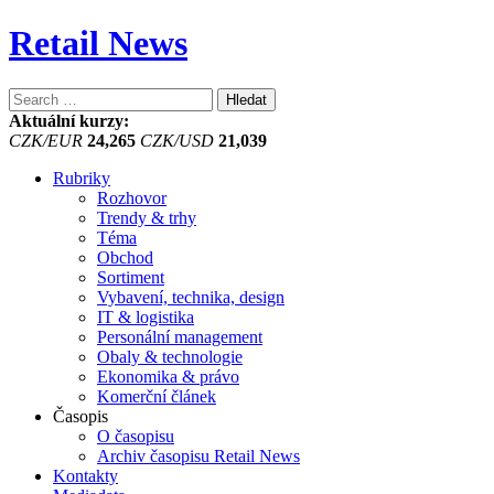
Retail News
Vyhledávání
Aktuální kurzy:
CZK/EUR
24,265
CZK/USD
21,039
Rubriky
Rozhovor
Trendy & trhy
Téma
Obchod
Sortiment
Vybavení, technika, design
IT & logistika
Personální management
Obaly & technologie
Ekonomika & právo
Komerční článek
Časopis
O časopisu
Archiv časopisu Retail News
Kontakty