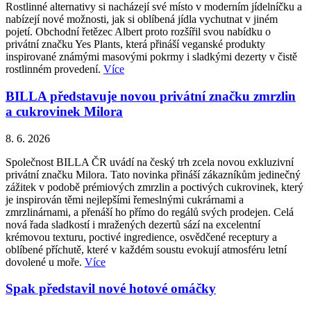
Rostlinné alternativy si nacházejí své místo v moderním jídelníčku a
nabízejí nové možnosti, jak si oblíbená jídla vychutnat v jiném
pojetí. Obchodní řetězec Albert proto rozšířil svou nabídku o
privátní značku Yes Plants, která přináší veganské produkty
inspirované známými masovými pokrmy i sladkými dezerty v čistě
rostlinném provedení.
Více
BILLA představuje novou privátní značku zmrzlin
a cukrovinek Milora
8. 6. 2026
Společnost BILLA ČR uvádí na český trh zcela novou exkluzivní
privátní značku Milora. Tato novinka přináší zákazníkům jedinečný
zážitek v podobě prémiových zmrzlin a poctivých cukrovinek, který
je inspirován těmi nejlepšími řemeslnými cukrárnami a
zmrzlinárnami, a přenáší ho přímo do regálů svých prodejen. Celá
nová řada sladkostí i mražených dezertů sází na excelentní
krémovou texturu, poctivé ingredience, osvědčené receptury a
oblíbené příchutě, které v každém soustu evokují atmosféru letní
dovolené u moře.
Více
Spak představil nové hotové omáčky