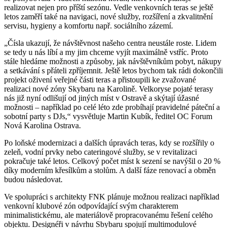
realizovat nejen pro příští sezónu. Vedle venkovních teras se ještě
letos zaměří také na navigaci, nové služby, rozšíření a zkvalitnění
servisu, hygieny a komfortu např. sociálního zázemí.
„Čísla ukazují, že návštěvnost našeho centra neustále roste. Lidem
se tedy u nás líbí a my jim chceme vyjít maximálně vstříc. Proto
stále hledáme možnosti a způsoby, jak návštěvníkům pobyt, nákupy
a setkávání s přáteli zpříjemnit. Ještě letos bychom tak rádi dokončili
projekt oživení veřejné části teras a přistoupili ke zvažované
realizaci nové zóny Skybaru na Karolině. Velkoryse pojaté terasy
nás již nyní odlišují od jiných míst v Ostravě a skýtají úžasné
možnosti – například po celé léto zde probíhají pravidelné páteční a
sobotní party s DJs,“ vysvětluje Martin Kubík, ředitel OC Forum
Nová Karolina Ostrava.
Po loňské modernizaci a dalších úpravách teras, kdy se rozšířily o
zeleň, vodní prvky nebo cateringové služby, se v revitalizaci
pokračuje také letos. Celkový počet míst k sezení se navýšil o 20 %
díky moderním křesílkům a stolům. A další fáze renovací a obměn
budou následovat.
Ve spolupráci s architekty FNK plánuje možnou realizaci například
venkovní klubové zón odpovídající svým charakterem
minimalistickému, ale materiálově propracovanému řešení celého
objektu. Designéři v návrhu Sbybaru spojují multimodulové