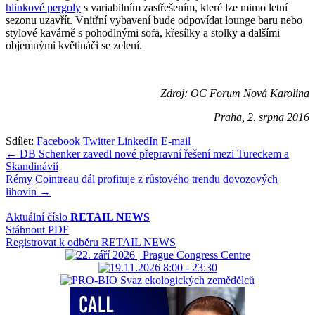
hlinkové pergoly
s variabilním zastřešením, které lze mimo letní
sezonu uzavřít. Vnitřní vybavení bude odpovídat lounge baru nebo
stylové kavárně s pohodlnými sofa, křesílky a stolky a dalšími
objemnými květináči se zelení.
Zdroj: OC Forum Nová Karolina
Praha, 2. srpna 2016
Sdílet:
Facebook
Twitter
LinkedIn
E-mail
Navigace
← DB Schenker zavedl nové přepravní řešení mezi Tureckem a
Skandinávií
pro
Rémy Cointreau dál profituje z růstového trendu dovozových
příspěvek
lihovin →
Aktuální číslo
RETAIL NEWS
Stáhnout PDF
Registrovat k odběru RETAIL NEWS