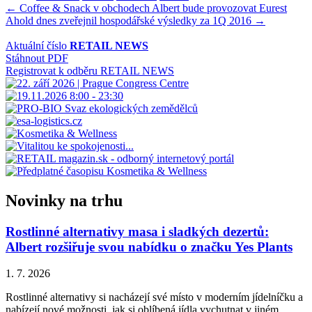
Navigace
← Coffee & Snack v obchodech Albert bude provozovat Eurest
Ahold dnes zveřejnil hospodářské výsledky za 1Q 2016 →
pro
příspěvek
Aktuální číslo
RETAIL NEWS
Stáhnout PDF
Registrovat k odběru RETAIL NEWS
Novinky na trhu
Rostlinné alternativy masa i sladkých dezertů:
Albert rozšiřuje svou nabídku o značku Yes Plants
1. 7. 2026
Rostlinné alternativy si nacházejí své místo v moderním jídelníčku a
nabízejí nové možnosti, jak si oblíbená jídla vychutnat v jiném