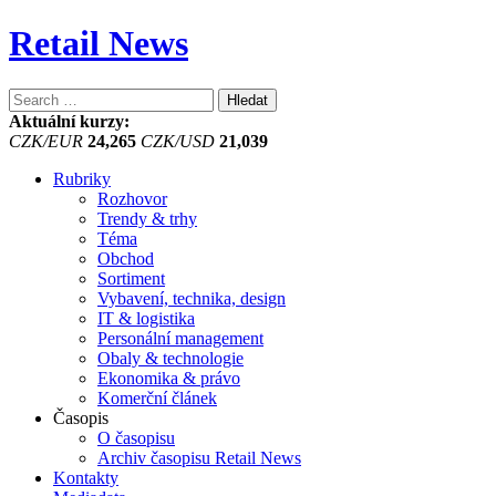
Retail News
Vyhledávání
Aktuální kurzy:
CZK/EUR
24,265
CZK/USD
21,039
Rubriky
Rozhovor
Trendy & trhy
Téma
Obchod
Sortiment
Vybavení, technika, design
IT & logistika
Personální management
Obaly & technologie
Ekonomika & právo
Komerční článek
Časopis
O časopisu
Archiv časopisu Retail News
Kontakty