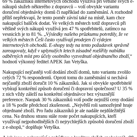
69 % zákazníků internetových obchodů využívá při většině svých e-
nákupů služeb některého z dopravců – volí obvykle variantu
doručení objednávky domů či například do zaměstnání. A rozhodně
příliš nepřekvapí, že tento poměr závisí také na místě, kam chce
nakupující balíček dodat. Ve velkých městech totiž dopravců při
většině svých nákupů využívá jen 47 % spotřebitelů, zatímco na
vesnicích je to 81 %. „
Výsledky našeho průzkumu potvrdily, že ve
velkých městech Češi často využívají prodejen či výdejen
internetových obchodů. E-shopy tedy na tento požadavek správně
zareagovaly, když v uplynulých letech zásadně rozšířily nabídku
odběrných míst pro účely osobního vyzvednutí objednaného zboží,
“
hodnotí výkonný ředitel APEK Jan Vetyška.
Nakupující nejčastěji volí dodání zboží domů, tuto variantu zvolilo
celých 72 % respondentů. Oproti tomu do zaměstnání si nechává
nejčastěji zboží doručit 10 % zákazníků. Jak si obvykle spotřebitelé
vybírají konkrétní způsob doručení či dopravní společnost? U 35 %
z nich vždy záleží na konkrétní objednávce bez výraznější
preference. Naopak 30 % zákazníků volí podle nejnižší ceny dodání
a 18 % podle předchozí zkušenosti. „Největší roli samozřejmě hraje
objednané zboží. Pro řadu zákazníků je ale nadále nejdůležitější
cena. Na druhou stranu stále roste počet nakupujících, kteří
využívají nejpohodlnějších či nejrychlejších způsobů doručení zboží
z e-shopů,“ doplňuje Vetyška.