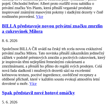
pojetí. Obchodní řetězec Albert proto rozšířil svou nabídku o
privátní značku Yes Plants, která přináší veganské produkty
inspirované známými masovými pokrmy i sladkými dezerty v čistě
rostlinném provedení.
Více
BILLA představuje novou privátní značku zmrzlin
a cukrovinek Milora
8. 6. 2026
Společnost BILLA ČR uvádí na český trh zcela novou exkluzivní
privátní značku Milora. Tato novinka přináší zákazníkům jedinečný
zážitek v podobě prémiových zmrzlin a poctivých cukrovinek, který
je inspirován těmi nejlepšími řemeslnými cukrárnami a
zmrzlinárnami, a přenáší ho přímo do regálů svých prodejen. Celá
nová řada sladkostí i mražených dezertů sází na excelentní
krémovou texturu, poctivé ingredience, osvědčené receptury a
oblíbené příchutě, které v každém soustu evokují atmosféru letní
dovolené u moře.
Více
Spak představil nové hotové omáčky
5. 6. 2026