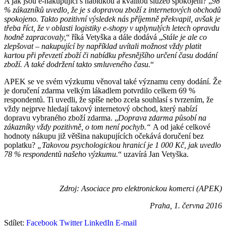
A jak jsou e-nakupující s nabídkou a kvalitou služeb spokojeni? „
98
% zákazníků uvedlo, že je s dopravou zboží z internetových obchodů
spokojeno. Takto pozitivní výsledek nás příjemně překvapil, avšak je
třeba říct, že v oblasti logistiky e-shopy v uplynulých letech opravdu
hodně zapracovaly,
“ říká Vetyška a dále dodává „
Stále je ale co
zlepšovat – nakupující by například uvítali možnost vždy platit
kartou při převzetí zboží či nabídku přesnějšího určení času dodání
zboží. A také dodržení takto smluveného času.
“
APEK se ve svém výzkumu věnoval také významu ceny dodání. Že
je doručení zdarma velkým lákadlem potvrdilo celkem 69 %
respondentů. Ti uvedli, že spíše nebo zcela souhlasí s tvrzením, že
vždy nejprve hledají takový internetový obchod, který nabízí
dopravu vybraného zboží zdarma. „
Doprava zdarma působí na
zákazníky vždy pozitivně, o tom není pochyb.“
A od jaké celkové
hodnoty nákupu již většina nakupujících očekává doručení bez
poplatku?
„Takovou psychologickou hranicí je 1 000 Kč, jak uvedlo
78 % respondentů našeho výzkumu.
“ uzavírá Jan Vetyška.
Zdroj: Asociace pro elektronickou komerci (APEK)
Praha, 1. června 2016
Sdílet:
Facebook
Twitter
LinkedIn
E-mail