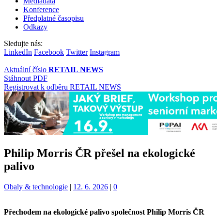
Mediadata
Konference
Předplatné časopisu
Odkazy
Sledujte nás:
LinkedIn
Facebook
Twitter
Instagram
Aktuální číslo
RETAIL NEWS
Stáhnout PDF
Registrovat k odběru RETAIL NEWS
Philip Morris ČR přešel na ekologické
palivo
Kategorie:
Obaly & technologie
|
12. 6. 2026
|
0
Přechodem na ekologické palivo společnost Philip Morris ČR