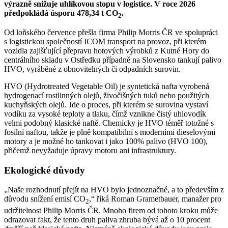
výrazně snižuje uhlíkovou stopu v logistice. V roce 2026
předpokládá úsporu 478,34 t CO
.
2
Od loňského července přešla firma Philip Morris ČR ve spolupráci
s logistickou společností ICOM transport na provoz, při kterém
vozidla zajišťující přepravu hotových výrobků z Kutné Hory do
centrálního skladu v Ostředku případně na Slovensko tankují palivo
HVO, vyráběné z obnovitelných či odpadních surovin.
HVO (Hydrotreated Vegetable Oil) je syntetická nafta vyrobená
hydrogenací rostlinných olejů, živočišných tuků nebo použitých
kuchyňských olejů. Jde o proces, při kterém se surovina vystaví
vodíku za vysoké teploty a tlaku, čímž vznikne čistý uhlovodík
velmi podobný klasické naftě. Chemicky je HVO téměř totožné s
fosilní naftou, takže je plně kompatibilní s moderními dieselovými
motory a je možné ho tankovat i jako 100% palivo (HVO 100),
přičemž nevyžaduje úpravy motoru ani infrastruktury.
Ekologické důvody
„Naše rozhodnutí přejít na HVO bylo jednoznačné, a to především z
důvodu snížení emisí CO
,“ říká Roman Grametbauer, manažer pro
2
udržitelnost Philip Morris ČR. Mnoho firem od tohoto kroku může
odrazovat fakt, že tento druh paliva zhruba bývá až o 10 procent