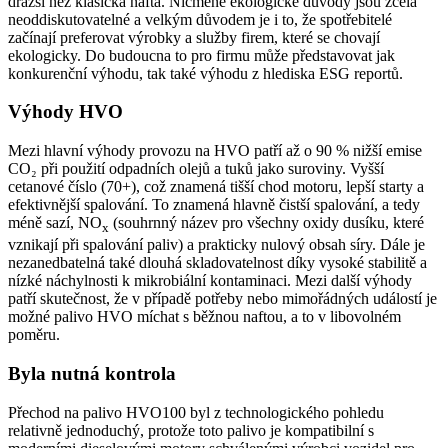
dražší než klasická nafta. Nicméně ekologické důvody jsou zcela
neoddiskutovatelné a velkým důvodem je i to, že spotřebitelé
začínají preferovat výrobky a služby firem, které se chovají
ekologicky. Do budoucna to pro firmu může představovat jak
konkurenční výhodu, tak také výhodu z hlediska ESG reportů.
Výhody HVO
Mezi hlavní výhody provozu na HVO patří až o 90 % nižší emise
CO₂ při použití odpadních olejů a tuků jako suroviny. Vyšší
cetanové číslo (70+), což znamená tišší chod motoru, lepší starty a
efektivnější spalování. To znamená hlavně čistší spalování, a tedy
méně sazí, NO
(souhrnný název pro všechny oxidy dusíku, které
x
vznikají při spalování paliv) a prakticky nulový obsah síry. Dále je
nezanedbatelná také dlouhá skladovatelnost díky vysoké stabilitě a
nízké náchylnosti k mikrobiální kontaminaci. Mezi další výhody
patří skutečnost, že v případě potřeby nebo mimořádných událostí je
možné palivo HVO míchat s běžnou naftou, a to v libovolném
poměru.
Byla nutná kontrola
Přechod na palivo HVO100 byl z technologického pohledu
relativně jednoduchý, protože toto palivo je kompatibilní s