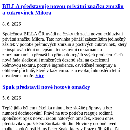
BILLA představuje novou privátní značku zmrzlin
a cukrovinek Milora
8. 6. 2026
Společnost BILLA ČR uvádí na český trh zcela novou exkluzivní
privátní značku Milora. Tato novinka přináší zákazníkům jedinečný
zážitek v podobě prémiových zmrzlin a poctivých cukrovinek, který
je inspirován těmi nejlepšími řemeslnými cukrárnami a
zmrzlinárnami, a přenáší ho přímo do regálů svých prodejen. Celá
nová řada sladkostí i mražených dezertů sází na excelentní
krémovou texturu, poctivé ingredience, osvědčené receptury a
oblíbené příchutě, které v každém soustu evokují atmosféru letní
dovolené u moře.
Více
Spak představil nové hotové omáčky
5. 6. 2026
Teplé jídlo během několika minut, bez složité přípravy a bez
nutnosti dochucování. Právě na tuto potřebu reaguje rodinná
společnost Spak novou řadou hotových omáček, kterou dnes
představila v pražském Surikata Studiu. Novinky osobně uvedl
majitel společnosti Hans Peter Spak, který v Praze přiblížil další