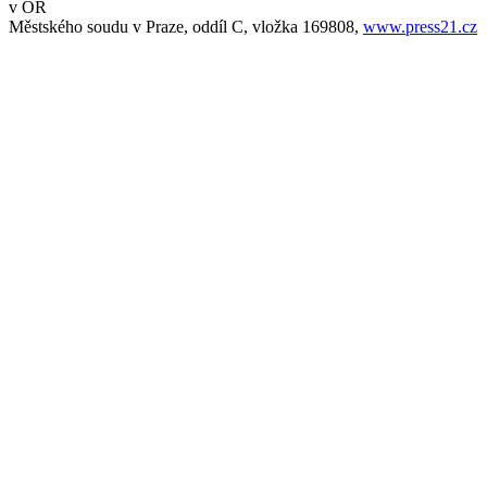
v OR
Městského soudu v Praze, oddíl C, vložka 169808,
www.press21.cz