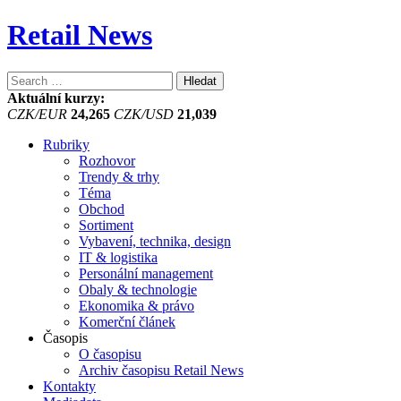
Retail News
Vyhledávání
Aktuální kurzy:
CZK/EUR
24,265
CZK/USD
21,039
Rubriky
Rozhovor
Trendy & trhy
Téma
Obchod
Sortiment
Vybavení, technika, design
IT & logistika
Personální management
Obaly & technologie
Ekonomika & právo
Komerční článek
Časopis
O časopisu
Archiv časopisu Retail News
Kontakty