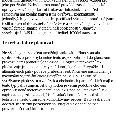
moderními dieselovými motory schválenými výrobci vozidel pro
jeho používání. Nebylo proto nutné provádět zásadní technické
úpravy vozového parku ani tankovací infrastruktury. „Před
samotným nasazením paliva jsme ověřovali kompatibilitu
jednotlivých typů vozidel podle specifikací výrobců a současně jsme
řešili nastavení dodavatelského řetězce a skladování paliva v rámci
vlastní čerpací stanice v areálu naší společnosti v Jihlavě,“
vysvětluje Lukáš Loup, generální ředitel, ICOM transport.
Je třeba dobře plánovat
Ne všechny trasy ovšem umožňují tankování přímo v areálu
společnosti, a proto bylo nutné tento aspekt zahrnout do plánování
provozu a tras jednotlivých vozidel. „Logistika tankování tak
představuje jeden z praktických faktorů, které je při využívání
alternativních paliv potřeba průběžně řešit. Nicméně naším cílem je
maximální využívání ekologičtějších paliv. HVO aktuálně
využíváme především u zakázek a obchodních partnerů, kteří mají o
tento typ paliva zájem. Jeho výhodou je velmi podobné chování
oproti klasické motorové naftě, a to jak z pohledu tankování, tak
například dojezdu vozidel,“ říká Lukáš Loup. Ani z hlediska
legislativy nešlo o zásadně komplikovaný proces. Bylo však nutné
dodržet standardní požadavky související s evidencí paliv a
provozem čerpací infrastruktury.